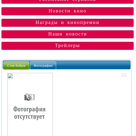
Новости кино
Награды и кинопремии
Наши новости
Трейлеры
Стив Бойум
Фотографии