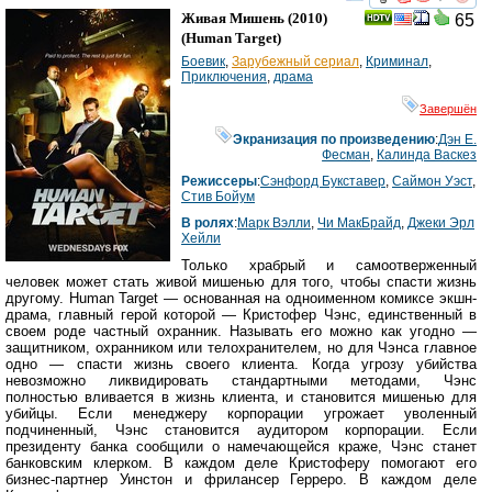
смотреть
инте
Живая Мишень
(2010)
65
(
Human Target
)
Боевик
,
Зарубежный сериал
,
Криминал
,
Приключения
,
драма
Завершён
Экранизация по произведению
:
Дэн Е.
Фесман
,
Калинда Васкез
Режиссеры
:
Сэнфорд Букставер
,
Саймон Уэст
,
Стив Бойум
В ролях
:
Марк Вэлли
,
Чи МакБрайд
,
Джеки Эрл
Хейли
Только храбрый и самоотверженный
человек может стать живой мишенью для того, чтобы спасти жизнь
другому. Human Target — основанная на одноименном комиксе экшн-
драма, главный герой которой — Кристофер Чэнс, единственный в
своем роде частный охранник. Называть его можно как угодно —
защитником, охранником или телохранителем, но для Чэнса главное
одно — спасти жизнь своего клиента. Когда угрозу убийства
невозможно ликвидировать стандартными методами, Чэнс
полностью вливается в жизнь клиента, и становится мишенью для
убийцы. Если менеджеру корпорации угрожает уволенный
подчиненный, Чэнс становится аудитором корпорации. Если
президенту банка сообщили о намечающейся краже, Чэнс станет
банковским клерком. В каждом деле Кристоферу помогают его
бизнес-партнер Уинстон и фрилансер Герреро. В каждом деле