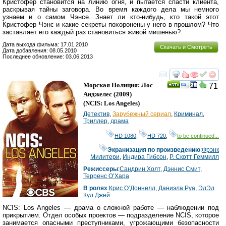
Кристофер становится на линию огня, и пытается спасти клиента,
раскрывая тайны заговора. Во время каждого дела мы немного
узнаем и о самом Чэнсе. Знает ли кто-нибудь, кто такой этот
Кристофер Чэнс и какие секреты похоронены у него в прошлом? Что
заставляет его каждый раз становиться живой мишенью?
Дата выхода фильма: 17.01.2010
Скачать и Смотреть
Дата добавления: 08.05.2010
Последнее обновление: 03.06.2013
смотреть
инте
Морская Полиция: Лос
71
Анджелес
(2009)
(
NCIS: Los Angeles
)
Детектив
,
Зарубежный сериал
,
Криминал
,
Триллер
,
драма
HD 1080
,
HD 720
,
to be continued...
Экранизация по произведению
:
Фрэнк
Милитери
,
Индира Гибсон
,
Р. Скотт Геммилл
Режиссеры
:
Сандрин Холт
,
Дэннис Смит
,
Терренс О’Хара
В ролях
:
Крис О’Доннелл
,
Даниэла Руа
,
ЭлЭл
Кул Джей
NCIS: Los Angeles — драма о сложной работе — наблюдении под
прикрытием. Отдел особых проектов — подразделение NCIS, которое
занимается опасными преступниками, угрожающими безопасности