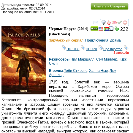
Дата выхода фильма: 22.09.2014
Скачать и Смотреть
Дата добавления: 02.09.2014
Последнее обновление: 06.11.2017
смотреть
инте
Черные Паруса
(2014)
232
(
Black Sails
)
Зарубежный сериал
,
Приключения
,
драма
HD 1080
,
HD 720
,
Про пиратов
,
Завершён
Режиссеры
:
Нил Маршалл
,
Сэм Миллер
,
Т.Дж.
Скотт
В ролях
:
Тоби Стивенс
,
Ханна Нью
,
Люк
Арнольд
1715 год. Золотой век — вершина
пиратства в Карибском море. Остров
бывшей британской колонии Нью-
Провиденс является территорией
беззакония, контролируемый самыми известными пиратскими
капитанами в истории. Самым грозным из них является капитан
Флинт. Но британский флот возвращается в эти воды, угрожая
уничтожить Флинта и его команду. Движимый глубокими, сложными,
даже романтическими мотивами, Флинт становится союзником с
грозной Элеонорой Гатри, дочерью местного вора в законе, который
превращает добычу пиратов в прибыль. Вместе они создают план,
охотясь за высшей наградой, выиграв которую, они остановят захват