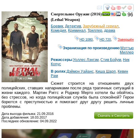
смотреть
инте
Смертельное Оружие
(2016)
96
(
Lethal Weapon
)
Боевик
,
Детектив
,
Зарубежный сериал
,
Комедия
,
Криминал
,
Триллер
,
драма
HD 1080
,
HD 720
,
Завершён
Экранизация по произведению
:
Мэттью
Миллер
Режиссеры
:
Уоллес Лэнгэм
,
Стив Бойум
,
Ник
Копус
В ролях
:
Дэймон Уайанс
,
Киша Шарп
,
Кевин
Рам
Сюжет строится на отношениях двух
полицейских, ставших напарниками после ряда трагичных ситуаций в
жизни каждого. Мартин Риггс и Роджер Мерто хотели бы обойтись
без стрессов, но когда полицейская служба была спокойной? Герои
борются с преступностью и помогают друг другу решить личные
проблемы.
Дата выхода фильма: 21.09.2016
Скачать и Смотреть
Дата добавления: 18.03.2017
Последнее обновление: 04.09.2022