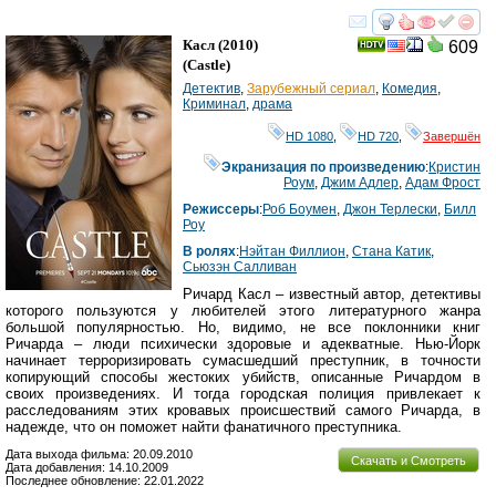
смотреть
инте
Касл
(2010)
609
(
Castle
)
Детектив
,
Зарубежный сериал
,
Комедия
,
Криминал
,
драма
HD 1080
,
HD 720
,
Завершён
Экранизация по произведению
:
Кристин
Роум
,
Джим Адлер
,
Адам Фрост
Режиссеры
:
Роб Боумен
,
Джон Терлески
,
Билл
Роу
В ролях
:
Нэйтан Филлион
,
Стана Катик
,
Сьюзэн Салливан
Ричард Касл – известный автор, детективы
которого пользуются у любителей этого литературного жанра
большой популярностью. Но, видимо, не все поклонники книг
Ричарда – люди психически здоровые и адекватные. Нью-Йорк
начинает терроризировать сумасшедший преступник, в точности
копирующий способы жестоких убийств, описанные Ричардом в
своих произведениях. И тогда городская полиция привлекает к
расследованиям этих кровавых происшествий самого Ричарда, в
надежде, что он поможет найти фанатичного преступника.
Дата выхода фильма: 20.09.2010
Скачать и Смотреть
Дата добавления: 14.10.2009
Последнее обновление: 22.01.2022