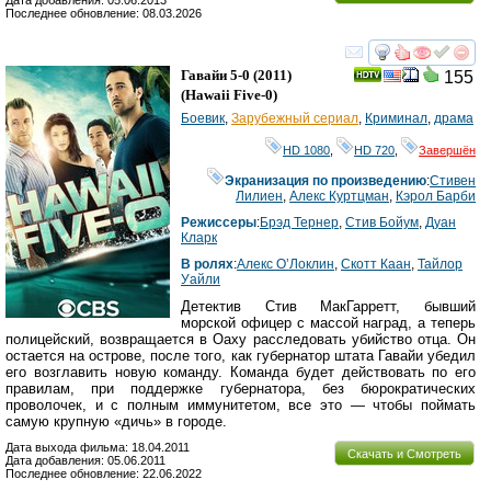
Последнее обновление: 08.03.2026
смотреть
инте
Гавайи 5-0
(2011)
155
(
Hawaii Five-0
)
Боевик
,
Зарубежный сериал
,
Криминал
,
драма
HD 1080
,
HD 720
,
Завершён
Экранизация по произведению
:
Стивен
Лилиен
,
Алекс Куртцман
,
Кэрол Барби
Режиссеры
:
Брэд Тернер
,
Стив Бойум
,
Дуан
Кларк
В ролях
:
Алекс О’Локлин
,
Скотт Каан
,
Тайлор
Уайли
Детектив Стив МакГарретт, бывший
морской офицер с массой наград, а теперь
полицейский, возвращается в Оаху расследовать убийство отца. Он
остается на острове, после того, как губернатор штата Гавайи убедил
его возглавить новую команду. Команда будет действовать по его
правилам, при поддержке губернатора, без бюрократических
проволочек, и с полным иммунитетом, все это — чтобы поймать
самую крупную «дичь» в городе.
Дата выхода фильма: 18.04.2011
Скачать и Смотреть
Дата добавления: 05.06.2011
Последнее обновление: 22.06.2022