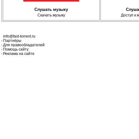
Слушать музыку
Слуша
Скачать музыку
Доступ к 
info@fast-torrent.ru
Партнёры
Для правообладателей
Помощь сайту
Реклама на сайте