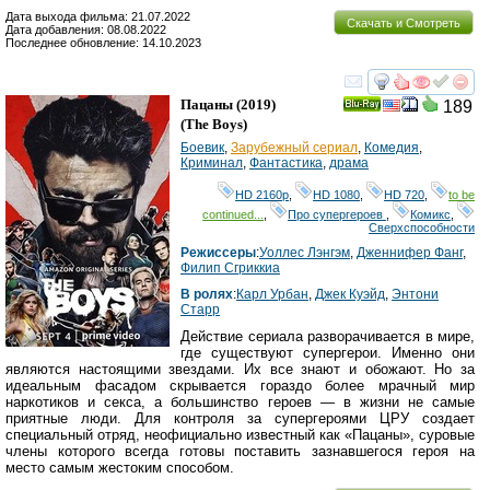
Дата выхода фильма: 21.07.2022
Скачать и Смотреть
Дата добавления: 08.08.2022
Последнее обновление: 14.10.2023
смотреть
инте
Пацаны
(2019)
189
Ray
(
The Boys
)
Боевик
,
Зарубежный сериал
,
Комедия
,
Криминал
,
Фантастика
,
драма
HD 2160р
,
HD 1080
,
HD 720
,
to be
continued...
,
Про супергероев
,
Комикс
,
Сверхспособности
Режиссеры
:
Уоллес Лэнгэм
,
Дженнифер Фанг
,
Филип Сгриккиа
В ролях
:
Карл Урбан
,
Джек Куэйд
,
Энтони
Старр
Действие сериала разворачивается в мире,
где существуют супергерои. Именно они
являются настоящими звездами. Их все знают и обожают. Но за
идеальным фасадом скрывается гораздо более мрачный мир
наркотиков и секса, а большинство героев — в жизни не самые
приятные люди. Для контроля за супергероями ЦРУ создает
специальный отряд, неофициально известный как «Пацаны», суровые
члены которого всегда готовы поставить зазнавшегося героя на
место самым жестоким способом.