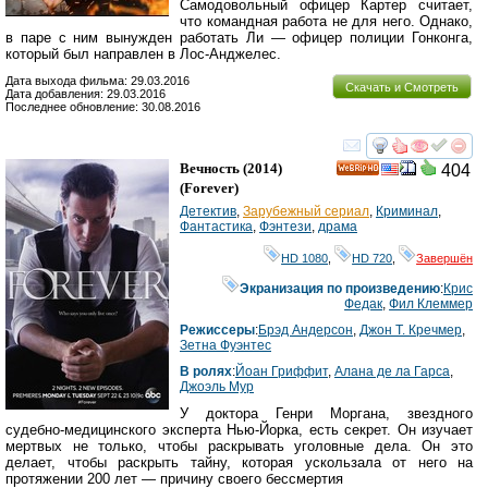
Самодовольный офицер Картер считает,
что командная работа не для него. Однако,
в паре с ним вынужден работать Ли — офицер полиции Гонконга,
который был направлен в Лос-Анджелес.
Дата выхода фильма: 29.03.2016
Скачать и Смотреть
Дата добавления: 29.03.2016
Последнее обновление: 30.08.2016
смотреть
инте
Вечность
(2014)
404
HD
(
Forever
)
Детектив
,
Зарубежный сериал
,
Криминал
,
Фантастика
,
Фэнтези
,
драма
HD 1080
,
HD 720
,
Завершён
Экранизация по произведению
:
Крис
Федак
,
Фил Клеммер
Режиссеры
:
Брэд Андерсон
,
Джон Т. Кречмер
,
Зетна Фуэнтес
В ролях
:
Йоан Гриффит
,
Алана де ла Гарса
,
Джоэль Мур
У доктора Генри Моргана, звездного
судебно-медицинского эксперта Нью-Йорка, есть секрет. Он изучает
мертвых не только, чтобы раскрывать уголовные дела. Он это
делает, чтобы раскрыть тайну, которая ускользала от него на
протяжении 200 лет — причину своего бессмертия