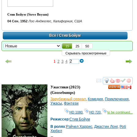
Стив Бойум (Steve Boyum)
04 Сен. 1952
Лос-Анджелес, Калифорния, США
Всё
/ Стив Бойум
15
25
50
Скрывать просмотренные
1
2
3
4
смотреть
инте
Ужастики
(2023)
HD
(
Goosebumps
)
Зарубежный сериал
,
Комедия
,
Приключения
,
Ужасы
,
Фэнтези
HD 1080
,
HD 720
,
to be continued...
Режиссер
:
Стив Бойум
В ролях
:
Рэйчел Харрис
,
Джастин Лонг
,
Роб
Хюбел