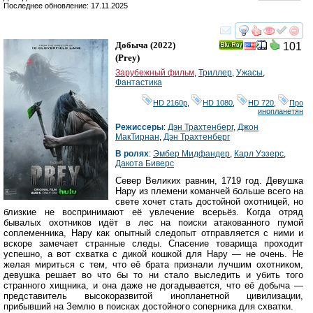
Последнее обновление: 17.11.2025
смотреть
инте
Добыча
(2022)
101
Ray
(
Prey
)
Зарубежный фильм
,
Триллер
,
Ужасы
,
Фантастика
HD 2160р
,
HD 1080
,
HD 720
,
Про
инопланетян
Режиссеры
:
Дэн Трахтенберг
,
Джон
МакТирнан
,
Дэн Трахтенберг
В ролях
:
Эмбер Мидфандер
,
Карл Уэзерс
,
Дакота Биверс
Север Великих равнин, 1719 год. Девушка
Нару из племени команчей больше всего на
свете хочет стать достойной охотницей, но
близкие не воспринимают её увлечение всерьёз. Когда отряд
бывалых охотников идёт в лес на поиски атакованного пумой
соплеменника, Нару как опытный следопыт отправляется с ними и
вскоре замечает странные следы. Спасение товарища проходит
успешно, а вот схватка с дикой кошкой для Нару — не очень. Не
желая мириться с тем, что её брата признали лучшим охотником,
девушка решает во что бы то ни стало выследить и убить того
странного хищника, и она даже не догадывается, что её добыча —
представитель высокоразвитой инопланетной цивилизации,
прибывший на Землю в поисках достойного соперника для схватки.