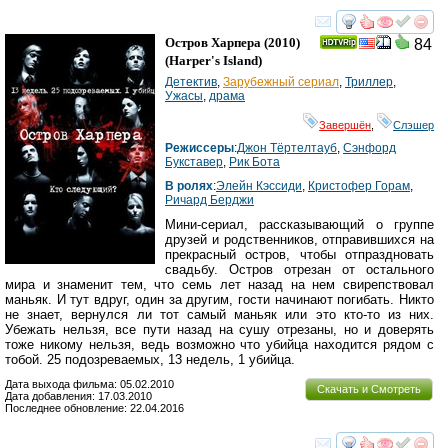
смотреть
инте
Остров Харпера
(2010)
84
(
Harper's Island
)
Детектив
,
Зарубежный сериал
,
Триллер
,
Ужасы
,
драма
Завершён
,
Слэшер
Режиссеры
:
Джон Тёртелтауб
,
Сэнфорд
Букставер
,
Рик Бота
В ролях
:
Элейн Кэссиди
,
Кристофер Горам
,
Ричард Берджи
Мини-сериал, рассказывающий о группе
друзей и родственников, отправившихся на
прекрасный остров, чтобы отпраздновать
свадьбу. Остров отрезан от остального
мира и знаменит тем, что семь лет назад на нем свирепствовал
маньяк. И тут вдруг, один за другим, гости начинают погибать. Никто
не знает, вернулся ли тот самый маньяк или это кто-то из них.
Убежать нельзя, все пути назад на сушу отрезаны, но и доверять
тоже никому нельзя, ведь возможно что убийца находится рядом с
тобой. 25 подозреваемых, 13 недель, 1 убийца.
Дата выхода фильма: 05.02.2010
Скачать и Смотреть
Дата добавления: 17.03.2010
Последнее обновление: 22.04.2016