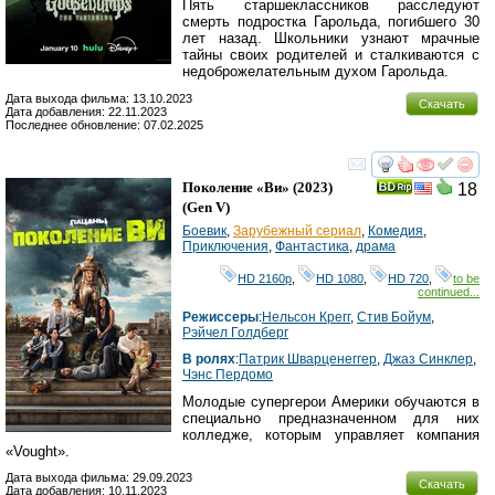
Пять старшеклассников расследуют
смерть подростка Гарольда, погибшего 30
лет назад. Школьники узнают мрачные
тайны своих родителей и сталкиваются с
недоброжелательным духом Гарольда.
Дата выхода фильма: 13.10.2023
Скачать
Дата добавления: 22.11.2023
Последнее обновление: 07.02.2025
смотреть
инте
Поколение «Ви»
(2023)
18
(
Gen V
)
Боевик
,
Зарубежный сериал
,
Комедия
,
Приключения
,
Фантастика
,
драма
HD 2160р
,
HD 1080
,
HD 720
,
to be
continued...
Режиссеры
:
Нельсон Крегг
,
Стив Бойум
,
Рэйчел Голдберг
В ролях
:
Патрик Шварценеггер
,
Джаз Синклер
,
Чэнс Пердомо
Молодые супергерои Америки обучаются в
специально предназначенном для них
колледже, которым управляет компания
«Vought».
Дата выхода фильма: 29.09.2023
Скачать
Дата добавления: 10.11.2023