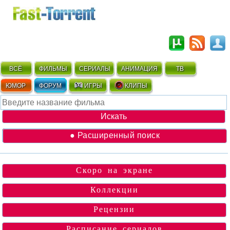
ВСЁ
ФИЛЬМЫ
СЕРИАЛЫ
АНИМАЦИЯ
ТВ
ЮМОР
ФОРУМ
ИГРЫ
КЛИПЫ
● Расширенный поиск
Скоро на экране
Коллекции
Рецензии
Расписание сериалов