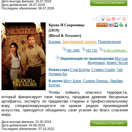
Дата выхода фильма: 16.07.2019
Скачать и Смотреть
Дата добавления: 26.07.2019
Последнее обновление: 06.07.2026
смотреть
инте
Кровь И Сокровища
4
HD
(2019)
(
Blood & Treasure
)
Боевик
,
Зарубежный сериал
,
Приключения
HD 1080
,
HD 720
,
to be continued...
Экранизация по произведению
:
Мэттью
Федерман
,
Кевин Чесли
Режиссеры
:
Стив Бойум
,
Стивен Скайя
,
Гай
Норман Би
В ролях
:
Мэтт Барр
,
София Пернас
,
Джеймс
Кэллис
Чтобы поймать опасного террориста,
который финансирует свои теракты, продавая древние бесценные
артефакты, эксперту по предметам старины и профессиональному
вору, специализирующегося на кражах редких произведений
искусства, приходится объединить свои усилия во благо спасения
мира.
Дата выхода фильма: 21.05.2019
Скачать и Смотреть
Дата добавления: 04.06.2019
Последнее обновление: 07.10.2022