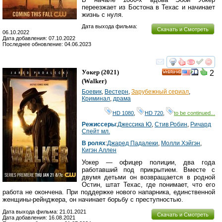
переезжает из Бостона в Техас и начинает
жизнь с нуля.
Дата выхода фильма:
Скачать и Смотреть
06.10.2022
Дата добавления: 07.10.2022
Последнее обновление: 04.06.2023
смотреть
инте
Уокер
(2021)
2
HD
(
Walker
)
Боевик
,
Вестерн
,
Зарубежный сериал
,
Криминал
,
драма
HD 1080
,
HD 720
,
to be continued...
Режиссеры
:
Джессика Ю
,
Стив Робин
,
Ричард
Спейт мл.
В ролях
:
Джаред Падалеки
,
Молли Хэйгэн
,
Кигэн Аллен
Уокер — офицер полиции, два года
работавший под прикрытием. Вместе с
двумя детьми он возвращается в родной
Остин, штат Техас, где понимает, что его
работа не окончена. При поддержке нового напарника, единственной
женщины-рейнджера, он начинает борьбу с преступностью.
Дата выхода фильма: 21.01.2021
Скачать и Смотреть
Дата добавления: 16.08.2021