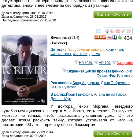
потустороннего партнера приводят к усложнению привычной жизни
детектива, внося в нее элементы беспорядка и путаницы.
Дата выхода фильма: 05.10.2016
Скачать и Смотреть
Дата добавления: 28.01.2017
Последнее обновление: 29.11.2020
смотреть
инте
Вечность
(2014)
404
HD
(
Forever
)
Детектив
,
Зарубежный сериал
,
Криминал
,
Фантастика
,
Фэнтези
,
драма
HD 1080
,
HD 720
,
Завершён
Экранизация по произведению
:
Крис
Федак
,
Фил Клеммер
Режиссеры
:
Брэд Андерсон
,
Джон Т. Кречмер
,
Зетна Фуэнтес
В ролях
:
Йоан Гриффит
,
Алана де ла Гарса
,
Джоэль Мур
У доктора Генри Моргана, звездного
судебно-медицинского эксперта Нью-Йорка, есть секрет. Он изучает
мертвых не только, чтобы раскрывать уголовные дела. Он это
делает, чтобы раскрыть тайну, которая ускользала от него на
протяжении 200 лет — причину своего бессмертия
Дата выхода фильма: 22.09.2014
Скачать и Смотреть
Дата добавления: 02.09.2014