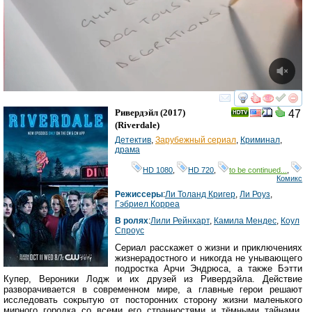
смотреть
инте
Ривердэйл
(2017)
47
(
Riverdale
)
Детектив
,
Зарубежный сериал
,
Криминал
,
драма
HD 1080
,
HD 720
,
to be continued...
,
Комикс
Режиссеры
:
Ли Толанд Кригер
,
Ли Роуз
,
Гэбриел Корреа
В ролях
:
Лили Рейнхарт
,
Камила Мендес
,
Коул
Спроус
Сериал расскажет о жизни и приключениях
жизнерадостного и никогда не унывающего
подростка Арчи Эндрюса, а также Бэтти
Купер, Вероники Лодж и их друзей из Ривердэйла. Действие
разворачивается в современном мире, а главные герои решают
исследовать сокрытую от посторонних сторону жизни маленького
мирного городка со всеми его странностями и тёмными тайнами,