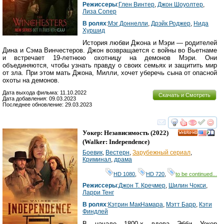
Режиссеры
:
Глен Винтер
,
Джон Шоуолтер
,
Лиза Сопер
В ролях
:
Мэг Доннелли
,
Дрэйк Роджер
,
Нида
Хуршид
История любви Джона и Мэри — родителей
Дина и Сэма Винчестеров. Джон возвращается с войны во Вьетнаме
и встречает 19-летнюю охотницу на демонов Мэри. Они
объединяются, чтобы узнать правду о своих семьях и защитить мир
от зла. При этом мать Джона, Милли, хочет уберечь сына от опасной
охоты на демонов.
Дата выхода фильма: 11.10.2022
Скачать и Смотреть
Дата добавления: 09.03.2023
Последнее обновление: 29.03.2023
смотреть
инте
Уокер: Независимость
(2022)
HD
(
Walker: Independence
)
Боевик
,
Вестерн
,
Зарубежный сериал
,
Криминал
,
драма
HD 1080
,
HD 720
,
to be continued...
Режиссеры
:
Джон Т. Кречмер
,
Шилин Чокси
,
Ларри Тенг
В ролях
:
Кэтрин МакНамара
,
Мэтт Барр
,
Кэти
Финдлей
В начале 1800-х вдова Эбби Уокер