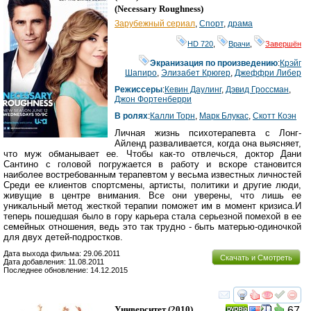
(
Necessary Roughness
)
Зарубежный сериал
,
Спорт
,
драма
HD 720
,
Врачи
,
Завершён
Экранизация по произведению
:
Крэйг
Шапиро
,
Элизабет Крюгер
,
Джеффри Либер
Режиссеры
:
Кевин Даулинг
,
Дэвид Гроссман
,
Джон Фортенберри
В ролях
:
Калли Торн
,
Марк Блукас
,
Скотт Коэн
Личная жизнь психотерапевта с Лонг-
Айленд разваливается, когда она выясняет,
что муж обманывает ее. Чтобы как-то отвлечься, доктор Дани
Сантино с головой погружается в работу и вскоре становится
наиболее востребованным терапевтом у весьма известных личностей
Среди ее клиентов спортсмены, артисты, политики и другие люди,
живущие в центре внимания. Все они уверены, что лишь ее
уникальный метод жесткой терапии поможет им в момент кризиса.И
теперь пошедшая было в гору карьера стала серьезной помехой в ее
семейных отношения, ведь это так трудно - быть матерью-одиночкой
для двух детей-подростков.
Дата выхода фильма: 29.06.2011
Скачать и Смотреть
Дата добавления: 11.08.2011
Последнее обновление: 14.12.2015
смотреть
инте
Университет
(2010)
67