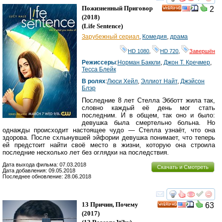
смотреть
инте
Пожизненный Приговор
2
HD
(2018)
(
Life Sentence
)
Зарубежный сериал
,
Комедия
,
драма
HD 1080
,
HD 720
,
Завершён
Режиссеры
:
Норман Баккли
,
Джон Т. Кречмер
,
Тесса Блейк
В ролях
:
Люси Хейл
,
Эллиот Найт
,
Джэйсон
Блэр
Последние 8 лет Стелла Эбботт жила так,
словно каждый её день мог стать
последним. И в общем, так оно и было:
девушка была смертельно больна. Но
однажды происходит настоящее чудо — Стелла узнаёт, что она
здорова. После схлынувшей эйфории девушка понимает, что теперь
ей предстоит найти своё место в жизни, которую она строила
последние несколько лет без оглядки на последствия.
Дата выхода фильма: 07.03.2018
Скачать и Смотреть
Дата добавления: 09.05.2018
Последнее обновление: 28.06.2018
смотреть
инте
13 Причин, Почему
63
HD
(2017)