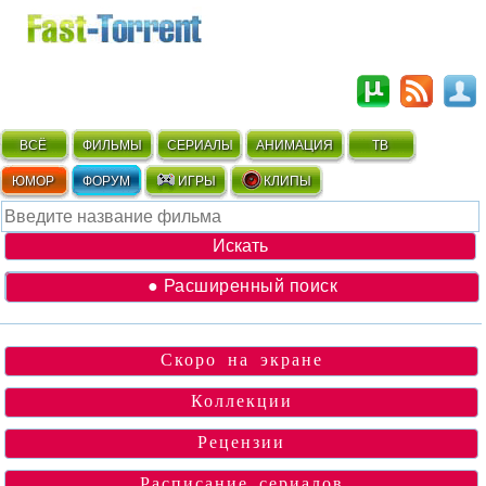
ВСЁ
ФИЛЬМЫ
СЕРИАЛЫ
АНИМАЦИЯ
ТВ
ЮМОР
ФОРУМ
ИГРЫ
КЛИПЫ
● Расширенный поиск
Скоро на экране
Коллекции
Рецензии
Расписание сериалов