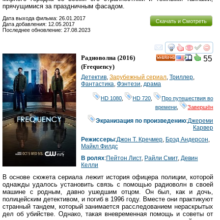
прячущимися за праздничным фасадом.
Дата выхода фильма: 26.01.2017
Скачать и Смотреть
Дата добавления: 12.05.2017
Последнее обновление: 27.08.2023
смотреть
инте
Радиоволна
(2016)
55
HD
(
Frequency
)
Детектив
,
Зарубежный сериал
,
Триллер
,
Фантастика
,
Фэнтези
,
драма
HD 1080
,
HD 720
,
Про путешествия во
времени
,
Завершён
Экранизация по произведению
:
Джереми
Карвер
Режиссеры
:
Джон Т. Кречмер
,
Брэд Андерсон
,
Майкл Филдс
В ролях
:
Пейтон Лист
,
Райли Смит
,
Девин
Келли
В основе сюжета сериала лежит история офицера полиции, которой
однажды удалось установить связь с помощью радиоволн в своей
машине с родным, давно ушедшим отцом. Он был, как и дочь,
полицейским детективом, и погиб в 1996 году. Вместе они практикуют
странный тандем, который занимается расследованием нераскрытых
дел об убийстве. Однако, такая вневременная помощь и советы от