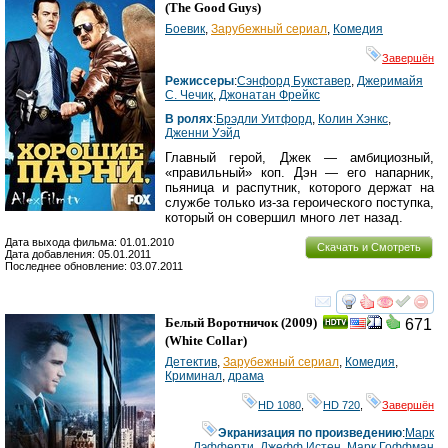
(
The Good Guys
)
Боевик
,
Зарубежный сериал
,
Комедия
Завершён
Режиссеры
:
Сэнфорд Букставер
,
Джеримайя
С. Чечик
,
Джонатан Фрейкс
В ролях
:
Брэдли Уитфорд
,
Колин Хэнкс
,
Дженни Уэйд
Главный герой, Джек — амбициозный,
«правильный» коп. Дэн — его напарник,
пьяница и распутник, которого держат на
службе только из-за героического поступка,
который он совершил много лет назад.
Дата выхода фильма: 01.01.2010
Скачать и Смотреть
Дата добавления: 05.01.2011
Последнее обновление: 03.07.2011
смотреть
инте
Белый Воротничок
(2009)
671
(
White Collar
)
Детектив
,
Зарубежный сериал
,
Комедия
,
Криминал
,
драма
HD 1080
,
HD 720
,
Завершён
Экранизация по произведению
:
Марк
Лэфферти
,
Джефф Истен
,
Марк Гоффман