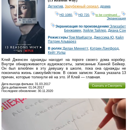
(
13 Reasons Why
)
Детектив
,
Зарубежный сериал
,
драма
HD 1080
,
HD 720
,
to be continued...
,
Экранизация
Экранизация по произведению
:
Элизабет
Бенжамин
,
Хейли Тайлер
,
Диана Сон
Режиссеры
:
Том МакКарти
,
Джессика Ю
,
Кайл
Патрик Альварез
В ролях
:
Дилан Миннетт
,
Кэтрин Лэнгфорд
,
Кейт Уолш
Клей Дженсен однажды находит на пороге своего дома коробку.
Внутри обнаруживаются аудиокассеты, записанные Ханной Бейкер.
Он был влюблен в эту девушку в школе, пока она однажды не
покончила жизнь самоубийством. В своих записях Ханна указала 13
причин, которые толкнули её на это. И Клей — главная.
Дата выхода фильма: 31.03.2017
Скачать и Смотреть
Дата добавления: 01.04.2017
Последнее обновление: 30.11.2020