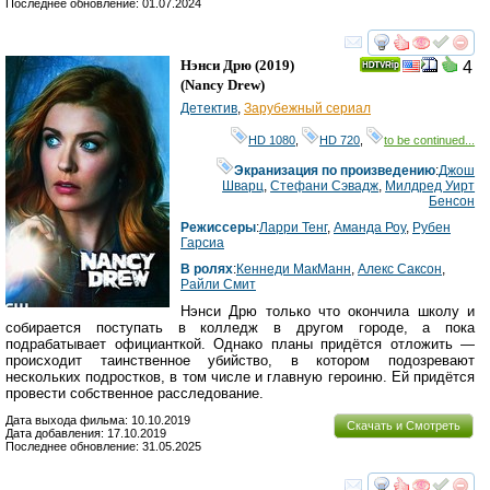
Последнее обновление: 01.07.2024
смотреть
инте
Нэнси Дрю
(2019)
4
(
Nancy Drew
)
Детектив
,
Зарубежный сериал
HD 1080
,
HD 720
,
to be continued...
Экранизация по произведению
:
Джош
Шварц
,
Стефани Сэвадж
,
Милдред Уирт
Бенсон
Режиссеры
:
Ларри Тенг
,
Аманда Роу
,
Рубен
Гарсиа
В ролях
:
Кеннеди МакМанн
,
Алекс Саксон
,
Райли Смит
Нэнси Дрю только что окончила школу и
собирается поступать в колледж в другом городе, а пока
подрабатывает официанткой. Однако планы придётся отложить —
происходит таинственное убийство, в котором подозревают
нескольких подростков, в том числе и главную героиню. Ей придётся
провести собственное расследование.
Дата выхода фильма: 10.10.2019
Скачать и Смотреть
Дата добавления: 17.10.2019
Последнее обновление: 31.05.2025