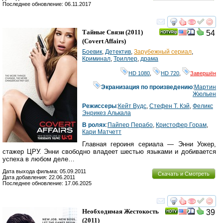
Последнее обновление: 06.11.2017
смотреть
инте
Тайные Связи
(2011)
54
(
Covert Affairs
)
Боевик
,
Детектив
,
Зарубежный сериал
,
Криминал
,
Триллер
,
драма
HD 1080
,
HD 720
,
Завершён
Экранизация по произведению
:
Мартин
Жюльен
Режиссеры
:
Кейт Вудс
,
Стефен Т. Кэй
,
Феликс
Энрикез Алькала
В ролях
:
Пайпер Перабо
,
Кристофер Горам
,
Кари Матчетт
Главная героиня сериала — Энни Уокер,
стажер ЦРУ. Энни свободно владеет шестью языками и добивается
успеха в любом деле…
Дата выхода фильма: 05.09.2011
Скачать и Смотреть
Дата добавления: 22.06.2011
Последнее обновление: 17.06.2025
смотреть
инте
Необходимая Жестокость
39
(2011)