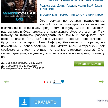
Режиссеры
:
Дэнни Гордон
,
Кевин Брэй
,
Джон
Т. Кречмер
В ролях
:
Мэтт Бомер
,
Тим ДиКей
,
Уилли Гарсон
Этот сериал не оставит равнодушным
никого! Эта интригующая, захватывающая
и забавная история сразу придет вам по вкусу. Сюжет не заставит
вас скучать и будет держать в напряжении. Вместе с агентом ФБР
ниточку за ниточкой расследовать все тайны и раскрывать все
секреты самых “элитных” преступников - «белых воротничков» -
будет вор и аферист Нил Кэффри, бежавший из тюрьмы, но
пойманный и завербованный. Что может быть интересней? Как
сработаются люди, стоящие по разным сторонам закона? Этот
сериал для ума, сердца и души вы сможете посмотреть, скачав у
нас. .
Дата выхода фильма: 23.10.2009
Скачать и Смотреть
Дата добавления: 13.09.2010
Последнее обновление: 13.08.2025
1
2
3