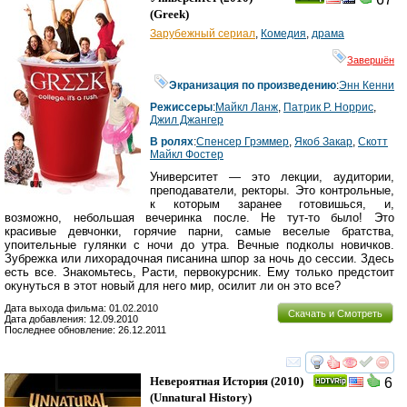
(
Greek
)
Зарубежный сериал
,
Комедия
,
драма
Завершён
Экранизация по произведению
:
Энн Кенни
Режиссеры
:
Майкл Ланж
,
Патрик Р. Норрис
,
Джил Джангер
В ролях
:
Спенсер Грэммер
,
Якоб Закар
,
Скотт
Майкл Фостер
Университет — это лекции, аудитории,
преподаватели, ректоры. Это контрольные,
к которым заранее готовишься, и,
возможно, небольшая вечеринка после. Не тут-то было! Это
красивые девчонки, горячие парни, самые веселые братства,
упоительные гулянки с ночи до утра. Вечные подколы новичков.
Зубрежка или лихорадочная писанина шпор за ночь до сессии. Здесь
есть все. Знакомьтесь, Расти, первокурсник. Ему только предстоит
окунуться в этот новый для него мир, осилит ли он это все?
Дата выхода фильма: 01.02.2010
Скачать и Смотреть
Дата добавления: 12.09.2010
Последнее обновление: 26.12.2011
смотреть
инте
Невероятная История
(2010)
6
(
Unnatural History
)