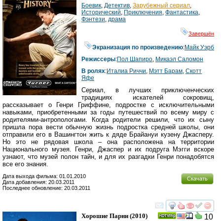
Боевик
,
Детектив
,
Зарубежный сериал
,
Исторический
,
Приключения
,
Фантастика
,
Фэнтези
,
драма
Завершён
Экранизация по произведению
:
Майк Уэрб
Режиссеры
:
Пол Шапиро
,
Микаэл Саломон
В ролях
:
Италиа Риччи
,
Мэтт Барам
,
Скотт
Яфе
Сериал, в лучших приключенческих
традициях искателей сокровищ,
рассказывает о Генри Гриффине, подростке с исключительными
навыками, приобретенными за годы путешествий по всему миру с
родителями-антропологами. Когда родители решили, что их сыну
пришла пора вести обычную жизнь подростка средней школы, они
отправили его в Вашингтон жить к дяде Брайануи кузену Джасперу.
Но это не рядовая школа – она расположена на территории
Национального музея. Генри, Джаспер и их подруга Мэгги вскоре
узнают, что музей полон тайн, и для их разгадки Генри понадобятся
все его знания.
Дата выхода фильма: 01.01.2010
Скачать
Дата добавления: 20.03.2011
Последнее обновление: 20.03.2011
смотреть
инте
Хорошие Парни
(2010)
10