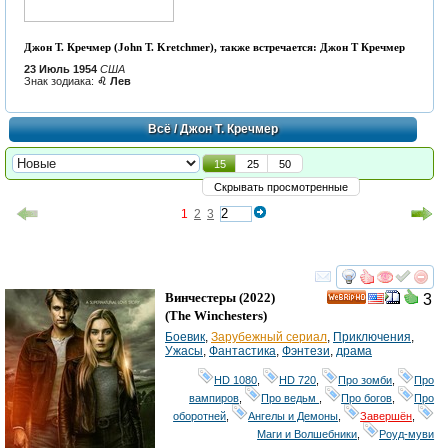
Джон Т. Кречмер (John T. Kretchmer), также встречается: Джон Т Кречмер
23 Июль 1954
США
Знак зодиака:
♌ Лев
Всё
/ Джон Т. Кречмер
15
25
50
Скрывать просмотренные
1
2
3
смотреть
инте
Винчестеры
(2022)
3
HD
(
The Winchesters
)
Боевик
,
Зарубежный сериал
,
Приключения
,
Ужасы
,
Фантастика
,
Фэнтези
,
драма
HD 1080
,
HD 720
,
Про зомби
,
Про
вампиров
,
Про ведьм
,
Про богов
,
Про
оборотней
,
Ангелы и Демоны
,
Завершён
,
Маги и Волшебники
,
Роуд-муви