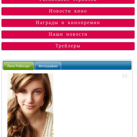
Новости кино
Награды и кинопремии
Наши новости
Трейлеры
Лили Рейнхарт
Фотографии