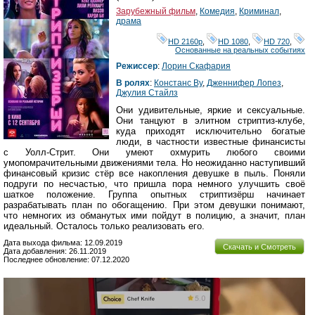
Зарубежный фильм
,
Комедия
,
Криминал
,
драма
HD 2160р
,
HD 1080
,
HD 720
,
Основанные на реальных событиях
Режиссер
:
Лорин Скафария
В ролях
:
Констанс Ву
,
Дженнифер Лопез
,
Джулия Стайлз
Они удивительные, яркие и сексуальные.
Они танцуют в элитном стриптиз-клубе,
куда приходят исключительно богатые
люди, в частности известные финансисты
с Уолл-Стрит. Они умеют охмурить любого своими
умопомрачительными движениями тела. Но неожиданно наступивший
финансовый кризис стёр все накопления девушке в пыль. Поняли
подруги по несчастью, что пришла пора немного улучшить своё
шаткое положение. Группа опытных стриптизёрш начинает
разрабатывать план по обогащению. При этом девушки понимают,
что немногих из обманутых ими пойдут в полицию, а значит, план
идеальный. Осталось только реализовать его.
Дата выхода фильма: 12.09.2019
Скачать и Смотреть
Дата добавления: 26.11.2019
Последнее обновление: 07.12.2020