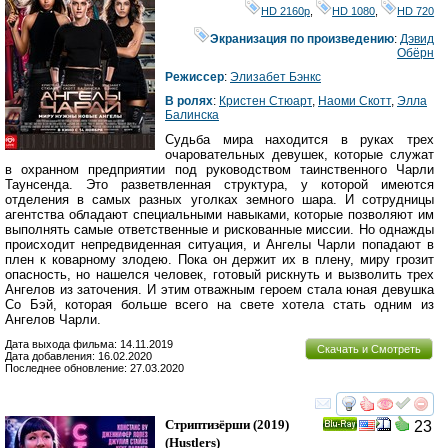
HD 2160р
,
HD 1080
,
HD 720
Экранизация по произведению
:
Дэвид
Обёрн
Режиссер
:
Элизабет Бэнкс
В ролях
:
Кристен Стюарт
,
Наоми Скотт
,
Элла
Балинска
Судьба мира находится в руках трех
очаровательных девушек, которые служат
в охранном предприятии под руководством таинственного Чарли
Таунсенда. Это разветвленная структура, у которой имеются
отделения в самых разных уголках земного шара. И сотрудницы
агентства обладают специальными навыками, которые позволяют им
выполнять самые ответственные и рискованные миссии. Но однажды
происходит непредвиденная ситуация, и Ангелы Чарли попадают в
плен к коварному злодею. Пока он держит их в плену, миру грозит
опасность, но нашелся человек, готовый рискнуть и вызволить трех
Ангелов из заточения. И этим отважным героем стала юная девушка
Со Бэй, которая больше всего на свете хотела стать одним из
Ангелов Чарли.
Дата выхода фильма: 14.11.2019
Скачать и Смотреть
Дата добавления: 16.02.2020
Последнее обновление: 27.03.2020
смотреть
инте
Стриптизёрши
(2019)
23
Ray
(
Hustlers
)