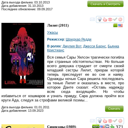
Дата выхода фильма: 03.10.2013
Скачать и Смотреть
Дата добавления: 31.10.2013
Последнее обновление: 09.09.2017
смотреть
инте
Лилит
(2011)
Ужасы
Режиссер
:
Шридхар Редди
В ролях
:
Джулия Вот
,
Джесси Барнс
,
Бьянка
Кристианс
Вся семья Сары Уилсон трагически погибла
при странных обстоятельствах. Но больше
всего девушка страдает от смерти своей
младшей сестры Лилит, призрак которой
теперь преследует ее во сне и наяву.
Однажды ночью Сара решила последовать
за тенью Лилит и оказалась в месте, про
которое Данте сказал: «Оставь надежду
всяк сюда входящий». Но чтобы
избавиться от кошмаров и узнать правду, Сара должна пройти все
круги Ада, следуя за строфами великой поэмы...
Дата выхода фильма: 01.01.2011
Скачать
Дата добавления: 13.09.2023
смотреть
инте
Симпсоны
(1989)
371