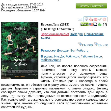
Дата выхода фильма: 27.03.2014
Скачать и Смотреть
Дата добавления: 18.04.2014
Последнее обновление: 16.07.2014
смотреть
инте
Короли Лета
(2013)
19
(
The Kings Of Summer
)
Зарубежный фильм
,
Комедия
,
Приключения
,
драма
HD 1080
,
HD 720
Режиссер
:
Джордан Вот-Робертс
В ролях
:
Ник Дж. Робинсон
,
Гэбриел Бассо
,
Мойзес Ариас
Джо Той, на пороге полового созревания,
понимает, что ему очень мешает
попечительство его одинокого отца,
Фрэнка, стремящегося контролировать его
жизнь. Объявив раз и навсегда о своей
независимости, он сбегает на опушку леса вместе со своим лучшим
другом Патриком и странным пареньком по имени Биаджо. Беглец
сообщает своим друзьям, что они должны построить дом здесь в
лесу, где смогут быть свободными от ответственности и родителей.
Как только ребята заканчивают строительство своего самодельного
жилья, трое наконец-то ощущают себя полноправными хозяевами
собственной судьбы.