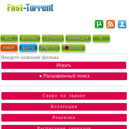
ВСЁ
ФИЛЬМЫ
СЕРИАЛЫ
АНИМАЦИЯ
ТВ
ЮМОР
ФОРУМ
ИГРЫ
КЛИПЫ
● Расширенный поиск
Скоро на экране
Коллекции
Рецензии
Расписание сериалов