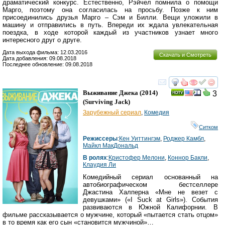
драматический конкурс. Естественно, Рэйчел помнила о помощи
Марго, поэтому она согласилась на просьбу. Позже к ним
присоединились друзья Марго – Сэм и Билли. Вещи уложили в
машину и отправились в путь. Впереди их ждала увлекательная
поездка, в ходе которой каждый из участников узнает много
интересного друг о друге.
Дата выхода фильма: 12.03.2016
Скачать и Смотреть
Дата добавления: 09.08.2018
Последнее обновление: 09.08.2018
смотреть
инте
Выживание Джека
(2014)
3
(
Surviving Jack
)
Зарубежный сериал
,
Комедия
Ситком
Режиссеры
:
Кен Уиттингэм
,
Роджер Камбл
,
Майкл МакДональд
В ролях
:
Кристофер Мелони
,
Коннор Бакли
,
Клаудия Ли
Комедийный сериал основанный на
автобиографическом бестселлере
Джастина Халперна «Мне не везет с
девушками» («I Suck at Girls»). События
развиваются в Южной Калифорнии. В
фильме рассказывается о мужчине, который «пытается стать отцом»
в то время как его сын «становится мужчиной»…