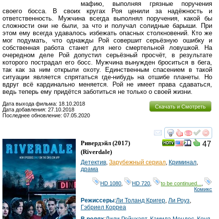
мафию, выполняя грязные поручения
своего босса. В своих кругах Роя ценили за надёжность и
ответственность. Мужчина всегда выполнял поручения, какой бы
сложности они не были, за что и получал солидные барыши. При
этом ему всегда удавалось избежать опасных столкновений. Кто же
мог подумать, что однажды Рой совершит серьёзную ошибку и
собственная работа станет для него смертельной ловушкой. На
очередном деле Рой допустил серьёзный просчёт, в результате
которого пострадал его босс. Мужчина вынужден броситься в бега,
так как за ним открыли охоту. Единственным спасением в такой
ситуации является спрятаться где-нибудь на отшибе планеты. Но
вдруг всё кардинально меняется. Рой не имеет права сдаваться,
ведь теперь ему придётся заботиться не только о своей жизни.
Дата выхода фильма: 18.10.2018
Скачать и Смотреть
Дата добавления: 27.10.2018
Последнее обновление: 07.05.2020
смотреть
инте
Ривердэйл
(2017)
47
(
Riverdale
)
Детектив
,
Зарубежный сериал
,
Криминал
,
драма
HD 1080
,
HD 720
,
to be continued...
,
Комикс
Режиссеры
:
Ли Толанд Кригер
,
Ли Роуз
,
Гэбриел Корреа