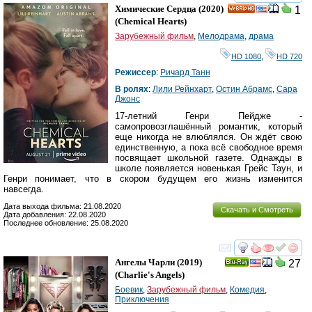
смотреть
инте
Химические Сердца
(2020)
1
HD
(
Chemical Hearts
)
Зарубежный фильм
,
Мелодрама
,
драма
HD 1080
,
HD 720
Режиссер
:
Ричард Танн
В ролях
:
Лили Рейнхарт
,
Остин Абрамс
,
Сара
Джонс
17-летний Генри Пейдже -
самопровозглашённый романтик, который
еще никогда не влюблялся. Он ждёт свою
единственную, а пока всё свободное время
посвящает школьной газете. Однажды в
школе появляется новенькая Грейс Таун, и
Генри понимает, что в скором будущем его жизнь изменится
навсегда.
Дата выхода фильма: 21.08.2020
Скачать и Смотреть
Дата добавления: 22.08.2020
Последнее обновление: 25.08.2020
смотреть
инте
Ангелы Чарли
(2019)
27
Ray
(
Charlie's Angels
)
Боевик
,
Зарубежный фильм
,
Комедия
,
Приключения