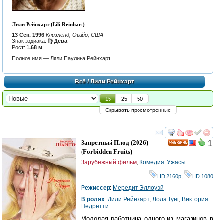
Лили Рейнхарт (Lili Reinhart)
13 Сен. 1996
Кливленд, Огайо, США
Знак зодиака:
♍ Дева
Рост:
1.68 м
Полное имя — Лили Паулина Рейнхарт.
Всё
/ Лили Рейнхарт
15
25
50
Скрывать просмотренные
смотреть
инте
Запретный Плод
(2026)
1
HD
(
Forbidden Fruits
)
Зарубежный фильм
,
Комедия
,
Ужасы
HD 2160р
,
HD 1080
Режиссер
:
Мередит Эллоуэй
В ролях
:
Лили Рейнхарт
,
Лола Тунг
,
Виктория
Педретти
Молодая работница одного из магазинов в