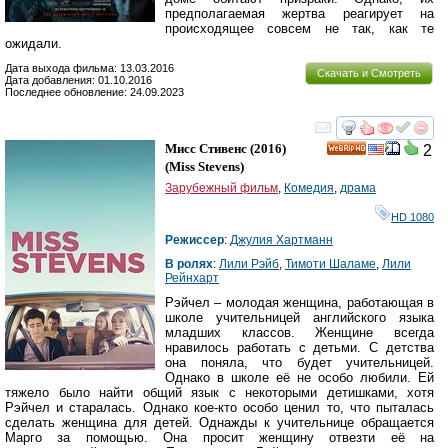
предполагаемая жертва реагирует на
происходящее совсем не так, как те
ожидали.
Дата выхода фильма: 13.03.2016
Скачать и Смотреть
Дата добавления: 01.10.2016
Последнее обновление: 24.09.2023
смотреть
инте
Мисс Стивенс
(2016)
2
HD
(
Miss Stevens
)
Зарубежный фильм
,
Комедия
,
драма
HD 1080
Режиссер
:
Джулия Хартманн
В ролях
:
Лили Рэйб
,
Тимоти Шаламе
,
Лили
Рейнхарт
Рэйчел – молодая женщина, работающая в
школе учительницей английского языка
младших классов. Женщине всегда
нравилось работать с детьми. С детства
она поняла, что будет учительницей.
Однако в школе её не особо любили. Ей
тяжело было найти общий язык с некоторыми детишками, хотя
Рэйчел и старалась. Однако кое-кто особо ценил то, что пыталась
сделать женщина для детей. Однажды к учительнице обращается
Марго за помощью. Она просит женщину отвезти её на