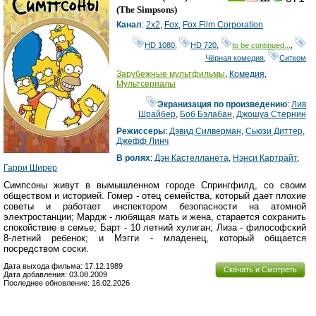
(
The Simpsons
)
Канал
:
2x2
,
Fox
,
Fox Film Corporation
HD 1080
,
HD 720
,
to be continued...
,
Чёрная комедия
,
Ситком
Зарубежные мультфильмы
,
Комедия
,
Мультсериалы
Экранизация по произведению
:
Лив
Шрайбер
,
Боб Бэлабан
,
Джошуа Стернин
Режиссеры
:
Дэвид Силверман
,
Сьюзи Диттер
,
Джефф Линч
В ролях
:
Дэн Кастелланета
,
Нэнси Картрайт
,
Гарри Ширер
Симпсоны живут в вымышленном городе Спрингфилд, со своим
обществом и историей. Гомер - отец семейства, который дает плохие
советы и работает инспектором безопасности на атомной
электростанции; Мардж - любящая мать и жена, старается сохранить
спокойствие в семье; Барт - 10 летний хулиган; Лиза - философский
8-летний ребенок; и Мэгги - младенец, который общается
посредством соски.
Дата выхода фильма: 17.12.1989
Скачать и Смотреть
Дата добавления: 03.08.2009
Последнее обновление: 16.02.2026