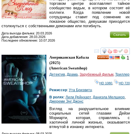
торговом центре возглавляет тайное
сообщество ведьм, в котором состоят её
коллеги. Когда появление новой
сотрудницы ставит под сомнение их
показное общество, девушкам приходится
столкнуться с собственными демонами или погибнуть.
Дата выхода фильма: 20.03.2026
Скачать
Дата добавления: 28.03.2026
Последнее обновление: 10.07.2026
смотреть
инте
Американская Кабала
1
HD
(2025)
(
American Sweatshop
)
Детектив
,
Драма
,
Зарубежный фильм
,
Триллер
HD 1080
,
HD 720
Режиссер
:
Ута Бризвитц
В ролях
:
Лили Рейнхарт
,
Даниэла Мелшиор
,
Джереми Энг Джонс
Взгляд на разрушительное влияние
социальных сетей глазами Дейзи
Мориарти, которая, справляясь с
хаотичной личной жизнью, оказывается
втянутой в изнанку интернета.
Дата выхода фильма: 08.03.2025