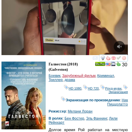
смотреть
инте
Галвестон
(2018)
30
Ray
(
Galveston
)
Боевик
,
Зарубежный фильм
,
Криминал
,
Триллер
,
драма
HD 1080
,
HD 720
,
Роуд-муви
,
Экранизация
Экранизация по произведению
:
Ник
Пиццолатто
Режиссер
:
Мелани Лоран
В ролях
:
Бен Фостер
,
Эль Фаннинг
,
Лили
Рейнхарт
Долгое время Рой работал на местную