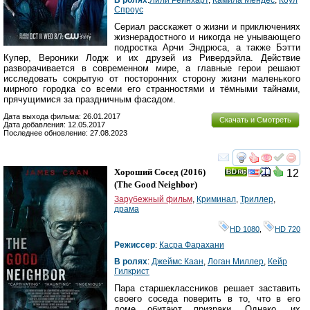
В ролях
:
Лили Рейнхарт
,
Камила Мендес
,
Коул
Спроус
Сериал расскажет о жизни и приключениях
жизнерадостного и никогда не унывающего
подростка Арчи Эндрюса, а также Бэтти
Купер, Вероники Лодж и их друзей из Ривердэйла. Действие
разворачивается в современном мире, а главные герои решают
исследовать сокрытую от посторонних сторону жизни маленького
мирного городка со всеми его странностями и тёмными тайнами,
прячущимися за праздничным фасадом.
Дата выхода фильма: 26.01.2017
Скачать и Смотреть
Дата добавления: 12.05.2017
Последнее обновление: 27.08.2023
смотреть
инте
Хороший Сосед
(2016)
12
(
The Good Neighbor
)
Зарубежный фильм
,
Криминал
,
Триллер
,
драма
HD 1080
,
HD 720
Режиссер
:
Касра Фарахани
В ролях
:
Джеймс Каан
,
Логан Миллер
,
Кейр
Гилкрист
Пара старшеклассников решает заставить
своего соседа поверить в то, что в его
доме обитают призраки. Однако, их