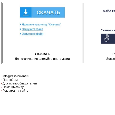
СКАЧАТЬ
P
Для скачивания следуйте инструкции
Succe
info@fast-torrent.ru
Партнёры
Для правообладателей
Помощь сайту
Реклама на сайте