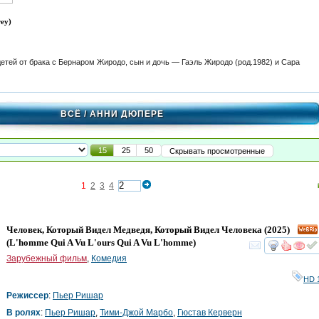
ey)
детей от брака с Бернаром Жиродо, сын и дочь — Гаэль Жиродо (род.1982) и Сара
ВСЁ
/ АННИ ДЮПЕРЕ
15
25
50
Скрывать просмотренные
1
2
3
4
Человек, Который Видел Медведя, Который Видел Человека
(2025)
(
L'homme Qui A Vu L'ours Qui A Vu L'homme
)
смот
Зарубежный фильм
,
Комедия
HD 
Режиссер
:
Пьер Ришар
В ролях
:
Пьер Ришар
,
Тими-Джой Марбо
,
Гюстав Керверн