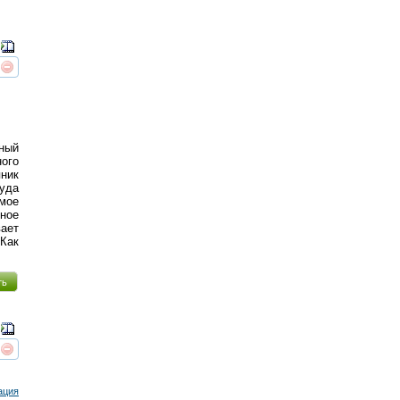
реть
интересует
ный
ного
пник
суда
мое
ное
ает
Как
ть
реть
интересует
ация