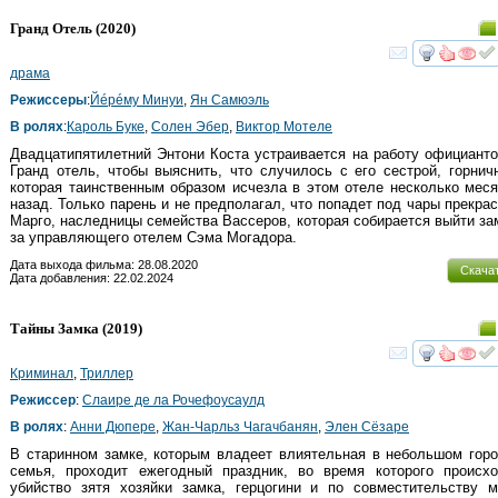
Гранд Отель
(2020)
смот
драма
Режиссеры
:
Йéрéмy Минуи
,
Ян Самюэль
В ролях
:
Кароль Буке
,
Солен Эбер
,
Виктор Мотеле
Двадцатипятилетний Энтони Коста устраивается на работу официант
Гранд отель, чтобы выяснить, что случилось с его сестрой, горничн
которая таинственным образом исчезла в этом отеле несколько мес
назад. Только парень и не предполагал, что попадет под чары прекрас
Марго, наследницы семейства Вассеров, которая собирается выйти з
за управляющего отелем Сэма Могадора.
Дата выхода фильма: 28.08.2020
Скача
Дата добавления: 22.02.2024
Тайны Замка
(2019)
смот
Криминал
,
Триллер
Режиссер
:
Cлаире де ла Рочефоуcаулд
В ролях
:
Анни Дюпере
,
Жан-Чарльз Чагачбанян
,
Элен Сёзаре
В старинном замке, которым владеет влиятельная в небольшом гор
семья, проходит ежегодный праздник, во время которого происхо
убийство зятя хозяйки замка, герцогини и по совместительству 