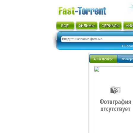
ВСЁ
ФИЛЬМЫ
СЕРИАЛЫ
АН
● Расш
Анни Дюпере
Фотогр