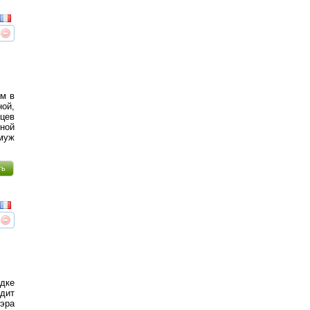
реть
интересует
ом в
ой,
яцев
ной
амуж
ть
реть
интересует
одке
дит
мэра