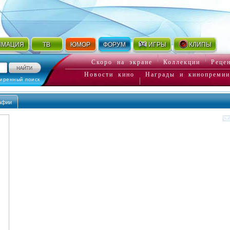
ИМАЦИЯ
ТВ
ЮМОР
ФОРУМ
ИГРЫ
КЛИПЫ
Скоро на экране
Коллекции
Реце
Новости кино
Награды и кинопремии
иренный поиск
афии