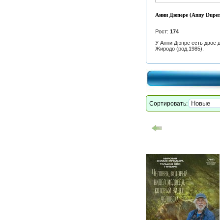
Анни Дюпере (Anny Duper
Рост:
174
У Анни Дюпре есть двое 
Жиродо (род.1985).
Сортировать: