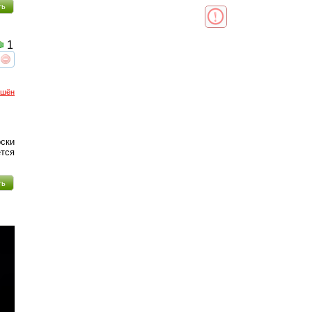
ть
1
реть
интересует
ршён
ски
тся
ть