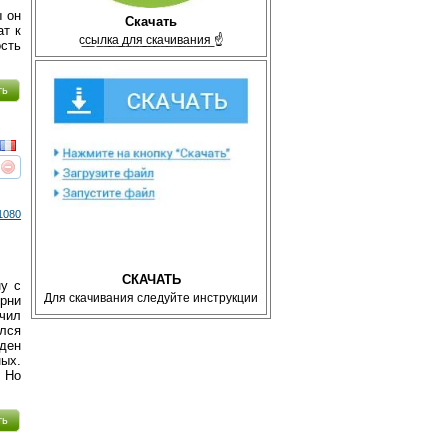
ы он
Скачать
т к
с̲с̲ы̲л̲к̲а̲ ̲д̲л̲я̲ ̲с̲к̲а̲ч̲и̲в̲а̲н̲и̲я̲ ☝
ость
ть
реть
интересует
1080
СКАЧАТЬ
у с
Для скачивания следуйте инструкции
ерни
чил
ался
йден
ных.
. Но
ть