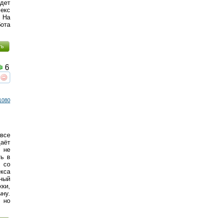
дет
екс
 На
ота
ть
6
реть
интересует
1080
 все
даёт
, не
ть в
л со
екса
ный
жки,
ну.
 но