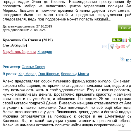
города мадам Элен де Люсиль. Расследование преступления бу
проводить майор из областного центра управления полиции Ал
Мёрисс, бывший в прежние времена близким другом этой семьи.
празднике было не мало гостей и предстоит скрупулезная раб
следователя, ведь под подозрение может попасть каждый...
Дата выхода фильма: 27.10.2019
Скача
Дата добавления: 20.04.2024
Красавчик Со Стажем
(2019)
Ray
(
Just A Gigolo
)
смот
Зарубежный фильм
,
Комедия
HD 
Режиссер
:
Оливье Барру
В ролях
:
Кад Мерад
,
Энн Шаррье
,
Леопольд Моати
Алекс представляет собой типичного французского жиголо. Он знает
секреты обольщения, которыми не стыдиться пользоваться, ведь это 
ему возможность жить в своё удовольствие. Ему не нужно работать
нужно накапливать деньги. Достаточно приманить красотку и замани
свои сети, и ты уже богат, и обеспечен. Последние 25 лет он прожи
своей богатой подругой Дениз. Внезапно женщина отказывается от Ал
и уходит к парню помоложе. Уже немолодой, но всё ещё обаятель
Алекс оказывается не у дел. Лишившись денег, дома и богатой подру
мужчина отправляется за помощью к сестре и её 10-летнему сы
Казалось бы, в такой ситуации нужно изменить привычный образ,
Алекс не намерен оставлять попыток найти новую покровительницу.