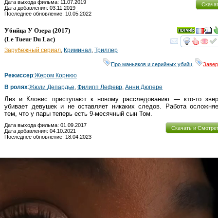
Дата выхода фильма: 11.07.2019
Скача
Дата добавления: 03.11.2019
Последнее обновление: 10.05.2022
Убийца У Озера
(2017)
(
Le Tueur Du Lac
)
смот
Зарубежный сериал
,
Криминал
,
Триллер
Про маньяков и серийных убийц
,
Заве
Режиссер
:
Жером Корнюо
В ролях
:
Жюли Депардье
,
Филипп Лефевр
,
Анни Дюпере
Лиз и Кловис приступают к новому расследованию — кто-то звер
убивает девушек и не оставляет никаких следов. Работа осложняе
тем, что у пары теперь есть 9-месячный сын Том.
Дата выхода фильма: 01.09.2017
Скачать и Смотре
Дата добавления: 04.10.2021
Последнее обновление: 18.04.2023