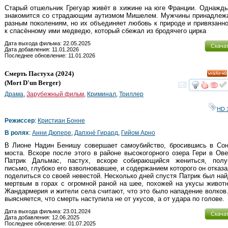
Старый отшельник Грегуар живёт в хижине на юге Франции. Однажд
знакомится со страдающим аутизмом Мишелем. Мужчины принадлежа
разным поколениям, но их объединяет любовь к природе и привязанн
к спасённому ими медведю, который сбежал из бродячего цирка
Дата выхода фильма: 22.05.2025
Скача
Дата добавления: 11.01.2026
Последнее обновление: 11.01.2026
Смерть Пастуха
(2024)
HD
(
Mort D'un Berger
)
смот
Драма
,
Зарубежный фильм
,
Криминал
,
Триллер
HD 
Режиссер
:
Кристиан Бонне
В ролях
:
Анни Дюпере
,
Дапхнé Гирард
,
Гийом Арно
В Лионе Надин Бенишу совершает самоубийство, бросившись в Сон
моста. Вскоре после этого в районе высокогорного озера Гери в Ов
Патрик Дальмас, пастух, вскоре собирающийся жениться, полу
письмо, глубоко его взволновавшее, и содержанием которого он отказ
поделиться со своей невестой. Несколько дней спустя Патрик был на
мертвым в горах с огромной раной на шее, похожей на укусы живот
Жандармерия и жители села считают, что это было нападение волков
выясняется, что смерть наступила не от укусов, а от удара по голове.
Дата выхода фильма: 23.01.2024
Скача
Дата добавления: 12.06.2025
Последнее обновление: 01.07.2025