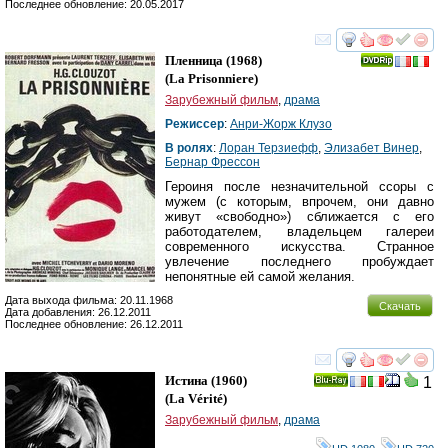
Последнее обновление: 20.05.2017
смотреть
инте
Пленница
(1968)
(
La Prisonniere
)
Зарубежный фильм
,
драма
Режиссер
:
Анри-Жорж Клузо
В ролях
:
Лоран Терзиефф
,
Элизабет Винер
,
Бернар Фрессон
Героиня после незначительной ссоры с
мужем (с которым, впрочем, они давно
живут «свободно») сближается с его
работодателем, владельцем галереи
современного искусства. Странное
увлечение последнего пробуждает
непонятные ей самой желания.
Дата выхода фильма: 20.11.1968
Скачать
Дата добавления: 26.12.2011
Последнее обновление: 26.12.2011
смотреть
инте
Истина
(1960)
1
Ray
(
La Vérité
)
Зарубежный фильм
,
драма