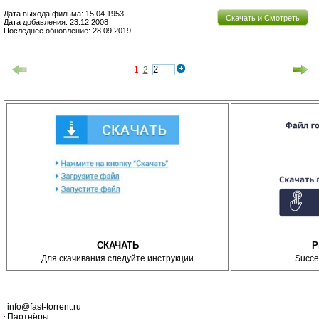
Дата выхода фильма: 15.04.1953
Скачать и Смотреть
Дата добавления: 23.12.2008
Последнее обновление: 28.09.2019
1
2
СКАЧАТЬ
P
Для скачивания следуйте инструкции
Succe
info@fast-torrent.ru
Партнёры