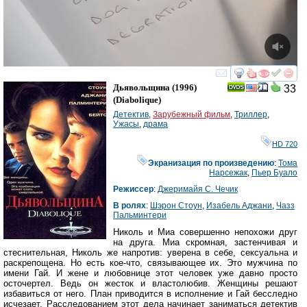
смотреть
инте
Дьявольщина
(1996)
33
(
Diabolique
)
Детектив
,
Зарубежный фильм
,
Триллер
,
Ужасы
,
драма
HD 720
Экранизация по произведению
:
Тома
Нарсежак
,
Пьер Буало
Режиссер
:
Джеримайя С. Чечик
В ролях
:
Шэрон Стоун
,
Изабель Аджани
,
Чазз
Пальминтери
Николь и Миа совершенно непохожи друг
на друга. Миа скромная, застенчивая и
стеснительная, Николь же напротив: уверена в себе, сексуальна и
раскрепощена. Но есть кое-что, связывающее их. Это мужчина по
имени Гай. И жене и любовнице этот человек уже давно просто
осточертел. Ведь он жесток и властолюбив. Женщины решают
избавиться от него. План приводится в исполнение и Гай бесследно
исчезает. Расследованием этот дела начинает заниматься детектив