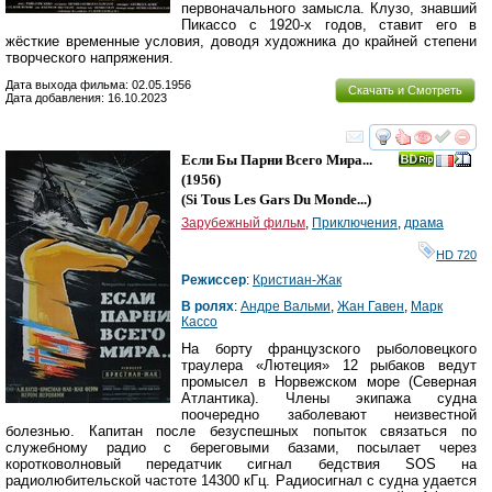
первоначального замысла. Клузо, знавший
Пикассо с 1920-х годов, ставит его в
жёсткие временные условия, доводя художника до крайней степени
творческого напряжения.
Дата выхода фильма: 02.05.1956
Скачать и Смотреть
Дата добавления: 16.10.2023
смотреть
инте
Если Бы Парни Всего Мира...
(1956)
(
Si Tous Les Gars Du Monde...
)
Зарубежный фильм
,
Приключения
,
драма
HD 720
Режиссер
:
Кристиан-Жак
В ролях
:
Андре Вальми
,
Жан Гавен
,
Марк
Кассо
На борту французского рыболовецкого
траулера «Лютеция» 12 рыбаков ведут
промысел в Норвежском море (Северная
Атлантика). Члены экипажа судна
поочередно заболевают неизвестной
болезнью. Капитан после безуспешных попыток связаться по
служебному радио с береговыми базами, посылает через
коротковолновый передатчик сигнал бедствия SOS на
радиолюбительской частоте 14300 кГц. Радиосигнал с судна удается