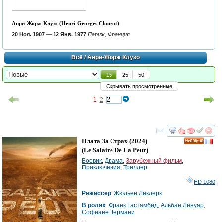
Анри-Жорж Клузо (Henri-Georges Clouzot)
20 Ноя. 1907
—
12 Янв. 1977
Париж, Франция
Всё
/ Анри-Жорж Клузо
15
25
50
Скрывать просмотренные
1
2
смотреть
инте
Плата За Страх
(2024)
HD
(
Le Salaire De La Peur
)
Боевик
,
Драма
,
Зарубежный фильм
,
Приключения
,
Триллер
HD 1080
Режиссер
:
Жюльен Леклерк
В ролях
:
Франк Гастамбид
,
Альбан Ленуар
,
Софиане Зермани