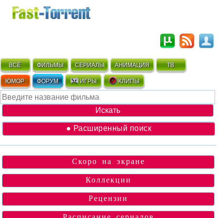
ВСЁ
ФИЛЬМЫ
СЕРИАЛЫ
АНИМАЦИЯ
ТВ
ЮМОР
ФОРУМ
ИГРЫ
КЛИПЫ
● Расширенный поиск
Скоро на экране
Коллекции
Рецензии
Расписание сериалов