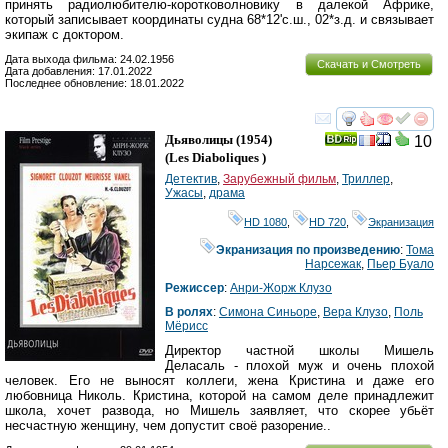
принять радиолюбителю-коротковолновику в далекой Африке,
который записывает координаты судна 68*12'с.ш., 02*з.д. и связывает
экипаж с доктором.
Дата выхода фильма: 24.02.1956
Скачать и Смотреть
Дата добавления: 17.01.2022
Последнее обновление: 18.01.2022
смотреть
инте
Дьяволицы
(1954)
10
(
Les Diaboliques
)
Детектив
,
Зарубежный фильм
,
Триллер
,
Ужасы
,
драма
HD 1080
,
HD 720
,
Экранизация
Экранизация по произведению
:
Тома
Нарсежак
,
Пьер Буало
Режиссер
:
Анри-Жорж Клузо
В ролях
:
Симона Синьоре
,
Вера Клузо
,
Поль
Мёрисс
Директор частной школы Мишель
Деласаль - плохой муж и очень плохой
человек. Его не выносят коллеги, жена Кристина и даже его
любовница Николь. Кристина, которой на самом деле принадлежит
школа, хочет развода, но Мишель заявляет, что скорее убьёт
несчастную женщину, чем допустит своё разорение..