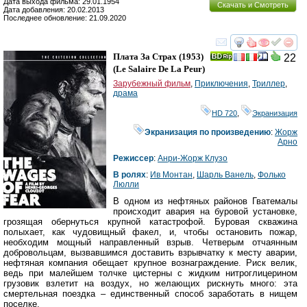
Дата выхода фильма: 29.01.1954
Скачать и Смотреть
Дата добавления: 20.02.2013
Последнее обновление: 21.09.2020
смотреть
инте
Плата За Страх
(1953)
22
(
Le Salaire De La Peur
)
Зарубежный фильм
,
Приключения
,
Триллер
,
драма
HD 720
,
Экранизация
Экранизация по произведению
:
Жорж
Арно
Режиссер
:
Анри-Жорж Клузо
В ролях
:
Ив Монтан
,
Шарль Ванель
,
Фолько
Люлли
В одном из нефтяных районов Гватемалы
происходит авария на буровой установке,
грозящая обернуться крупной катастрофой. Буровая скважина
полыхает, как чудовищный факел, и, чтобы остановить пожар,
необходим мощный направленный взрыв. Четверым отчаянным
добровольцам, вызвавшимся доставить взрывчатку к месту аварии,
нефтяная компания обещает крупное вознаграждение. Риск велик,
ведь при малейшем толчке цистерны с жидким нитроглицерином
грузовик взлетит на воздух, но желающих рискнуть много: эта
смертельная поездка – единственный способ заработать в нищем
поселке.