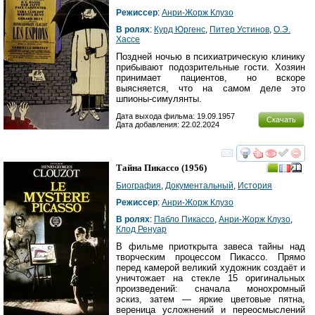
Режиссер
:
Анри-Жорж Клузо
В ролях
:
Курд Юргенс
,
Питер Устинов
,
О.Э.
Хассе
Поздней ночью в психиатрическую клинику
прибывают подозрительные гости. Хозяин
принимает пациентов, но вскоре
выясняется, что на самом деле это
шпионы-симулянты.
Дата выхода фильма: 19.09.1957
Скачать
Дата добавления: 22.02.2024
смотреть
инте
Тайна Пикассо
(1956)
Биография
,
Документальный
,
История
Режиссер
:
Анри-Жорж Клузо
В ролях
:
Пабло Пикассо
,
Анри-Жорж Клузо
,
Клод Ренуар
В фильме приоткрыта завеса тайны над
творческим процессом Пикассо. Прямо
перед камерой великий художник создаёт и
уничтожает на стекле 15 оригинальных
произведений: сначала монохромный
эскиз, затем — яркие цветовые пятна,
вереница усложнений и переосмыслений