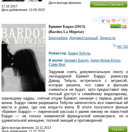
Дата выхода фильма:
Скачать и Смотреть
17.10.2017
Дата добавления: 13.09.2023
смотреть
инте
Брижит Бардо
(2013)
(
Bardot, La Méprise
)
Биография
,
Документальный
,
Личности
HD 720
Режиссер
:
Давид Тебуль
В ролях
:
Брижит Бардо
,
Анри-Жорж Клузо
,
Сами Фре
Задумав снять документальную ленту о
легендарной Брижит Бардо, режиссер
Давид Тебуль встретился с актрисой,
которая решила, что сама в фильме
сниматься не будет, зато предоставит ему
полный доступ к семейному видеоархиву,
хранящему кадры, снятые отцом Брижит, начиная с первых дней её
жизни. Бардо также разрешила Тебулю запечатлеть все памятные ей
места и дома, где она когда-то жила. В итоге получился фильм
«Брижит Бардо» — лирический рассказ о ранее никому не известной
Бардо — не только знаменитой французской киноактрисе, но и
удивительной женщине, полной эмоций и противоречий.
Дата выхода фильма: 22.11.2013
Скачать
Дата добавления: 21.07.2015