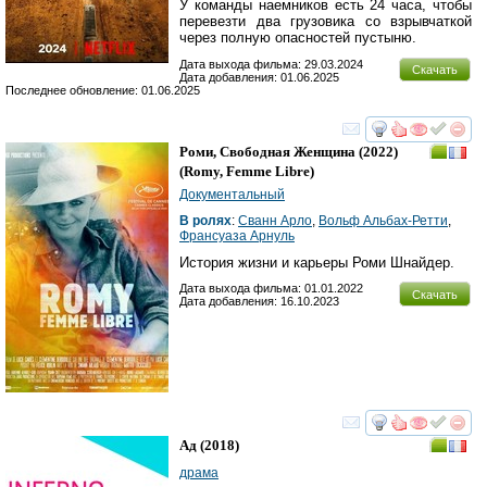
У команды наемников есть 24 часа, чтобы
перевезти два грузовика со взрывчаткой
через полную опасностей пустыню.
Дата выхода фильма: 29.03.2024
Скачать
Дата добавления: 01.06.2025
Последнее обновление: 01.06.2025
смотреть
инте
Роми, Свободная Женщина
(2022)
(
Romy, Femme Libre
)
Документальный
В ролях
:
Сванн Арло
,
Вольф Альбах-Ретти
,
Франсуаза Арнуль
История жизни и карьеры Роми Шнайдер.
Дата выхода фильма: 01.01.2022
Скачать
Дата добавления: 16.10.2023
смотреть
инте
Ад
(2018)
драма