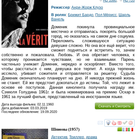
HD 1080
,
HD 720
Режиссер
:
Анри-Жорж Клузо
В ролях
:
Брижит Бардо
,
Пол Мёрисс
,
Шарль
Ванель
Доменик покинула провинциальное
местечко и отправилась покорять большой
город, но оказалась на самом дне социума.
Переломить сложившуюся ситуацию
девушке сложно. Но она все ещё верит, что
сможет подняться и встретить то, зачем
собственно и пожаловала. Любовь. И она обретает человека, к
которому проникается чувствами, но не взаимными. Парень
частенько унижает Доменик, нередко и оскорбляет. Вместо того,
чтобы расстаться с ним, девушка все терпит. А когда терпение
иссякло, убивает сожителя и отправляется за решетку. Судьба
Доменик окончательно планирует на дно. И никогда прежней жизнь
не станет. Ей же предстоит докопаться до истины. Той, что лежит в
основе её поступков. Данная кинолента получила награду им.
Сэмюля Голудина 1961г. и была номинирована на премию Оскар в
1961 за лучший фильм, представленный на иностранном языке.
Дата выхода фильма: 02.11.1960
Скачать и Смотреть
Дата добавления: 03.03.2019
Последнее обновление: 19.09.2020
смотреть
инте
Шпионы
(1957)
Детектив
,
Триллер
,
драма