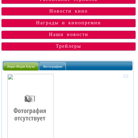
Новости кино
Награды и кинопремии
Наши новости
Трейлеры
Анри-Жорж Клузо
Фотографии