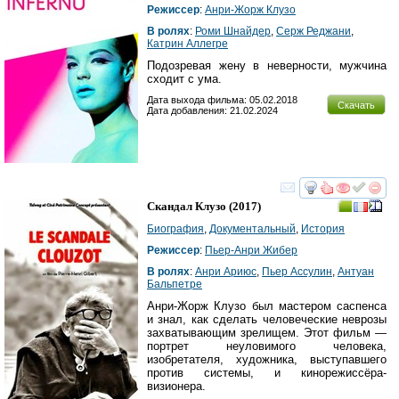
Режиссер
:
Анри-Жорж Клузо
В ролях
:
Роми Шнайдер
,
Серж Реджани
,
Катрин Аллегре
Подозревая жену в неверности, мужчина
сходит с ума.
Дата выхода фильма: 05.02.2018
Скачать
Дата добавления: 21.02.2024
смотреть
инте
Скандал Клузо
(2017)
Биография
,
Документальный
,
История
Режиссер
:
Пьер-Анри Жибер
В ролях
:
Анри Ариюс
,
Пьер Ассулин
,
Антуан
Бальпетре
Анри-Жорж Клузо был мастером саспенса
и знал, как сделать человеческие неврозы
захватывающим зрелищем. Этот фильм —
портрет неуловимого человека,
изобретателя, художника, выступавшего
против системы, и кинорежиссёра-
визионера.