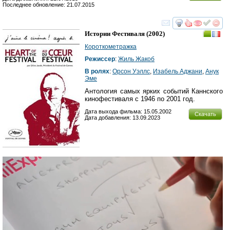
Последнее обновление: 21.07.2015
смотреть
инте
Истории Фестиваля
(2002)
Короткометражка
Режиссер
:
Жиль Жакоб
В ролях
:
Орсон Уэллс
,
Изабель Аджани
,
Анук
Эме
Антология самых ярких событий Каннского
кинофестиваля с 1946 по 2001 год.
Дата выхода фильма: 15.05.2002
Скачать
Дата добавления: 13.09.2023