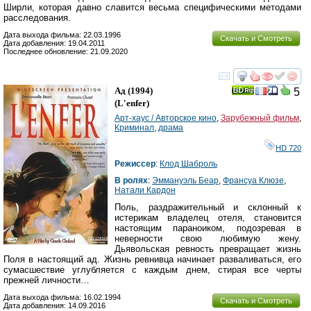
Ширли, которая давно славится весьма специфическими методами
расследования.
Дата выхода фильма: 22.03.1996
Скачать и Смотреть
Дата добавления: 19.04.2011
Последнее обновление: 21.09.2020
смотреть
инте
Ад
(1994)
5
(
L'enfer
)
Арт-хаус / Авторское кино
,
Зарубежный фильм
,
Криминал
,
драма
HD 720
Режиссер
:
Клод Шаброль
В ролях
:
Эммануэль Беар
,
Франсуа Клюзе
,
Натали Кардон
Поль, раздражительный и склонный к
истерикам владелец отеля, становится
настоящим параноиком, подозревая в
неверности свою любимую жену.
Дьявольская ревность превращает жизнь
Поля в настоящий ад. Жизнь ревнивца начинает разваливаться, его
сумасшествие углубляется с каждым днем, стирая все черты
прежней личности…
Дата выхода фильма: 16.02.1994
Скачать и Смотреть
Дата добавления: 14.09.2016