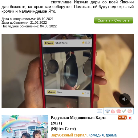
святилище Идзумо дары со всей Японии
для божеств, которые там соберутся. Помогать ей будут однокрылый
кролик и мальчик-демон Ято.
Дата выхода фильма: 08.10.2021
Скачать и Смотреть
Дата добавления: 21.02.2022
Последнее обновление: 04.03.2022
смотреть
инте
Радужная Медицинская Карта
(2021)
(
Nijiiro Carte
)
Зарубежный сериал
,
Комедия
,
драма