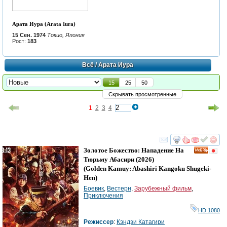
Арата Иура (Arata Iura)
15 Сен. 1974
Токио, Япония
Рост:
183
Всё
/ Арата Иура
15
25
50
Скрывать просмотренные
1
2
3
4
смотреть
инте
Золотое Божество: Нападение На
Тюрьму Абасири
(2026)
(
Golden Kamuy: Abashiri Kangoku Shugeki-
Hen
)
Боевик
,
Вестерн
,
Зарубежный фильм
,
Приключения
HD 1080
Режиссер
:
Кэндзи Катагири