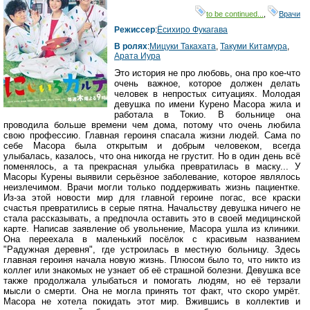
to be continued...
,
Врачи
Режиссер
:
Ёсихиро Фукагава
В ролях
:
Мицуки Такахата
,
Такуми Китамура
,
Арата Иура
Это история не про любовь, она про кое-что
очень важное, которое должен делать
человек в непростых ситуациях. Молодая
девушка по имени Курено Масора жила и
работала в Токио. В больнице она
проводила больше времени чем дома, потому что очень любила
свою профессию. Главная героиня спасала жизни людей. Сама по
себе Масора была открытым и добрым человеком, всегда
улыбалась, казалось, что она никогда не грустит. Но в один день всё
поменялось, а та прекрасная улыбка превратилась в маску... У
Масоры Курены выявили серьёзное заболевание, которое являлось
неизлечимом. Врачи могли только поддерживать жизнь пациентке.
Из-за этой новости мир для главной героине погас, все краски
счастья превратились в серые пятна. Начальству девушка ничего не
стала рассказывать, а предпочла оставить это в своей медицинской
карте. Написав заявление об увольнение, Масора ушла из клиники.
Она переехала в маленький посёлок с красивым названием
"Радужная деревня", где устроилась в местную больницу. Здесь
главная героиня начала новую жизнь. Плюсом было то, что никто из
коллег или знакомых не узнает об её страшной болезни. Девушка все
также продолжала улыбаться и помогать людям, но её терзали
мысли о смерти. Она не могла принять тот факт, что скоро умрёт.
Масора не хотела покидать этот мир. Вжившись в коллектив и