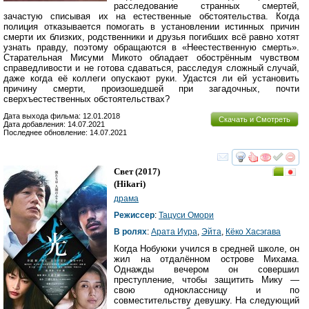
расследование странных смертей,
зачастую списывая их на естественные обстоятельства. Когда
полиция отказывается помогать в установлении истинных причин
смерти их близких, родственники и друзья погибших всё равно хотят
узнать правду, поэтому обращаются в «Неестественную смерть».
Старательная Мисуми Микото обладает обострённым чувством
справедливости и не готова сдаваться, расследуя сложный случай,
даже когда её коллеги опускают руки. Удастся ли ей установить
причину смерти, произошедшей при загадочных, почти
сверхъестественных обстоятельствах?
Дата выхода фильма: 12.01.2018
Скачать и Смотреть
Дата добавления: 14.07.2021
Последнее обновление: 14.07.2021
смотреть
инте
Свет
(2017)
(
Hikari
)
драма
Режиссер
:
Тацуси Омори
В ролях
:
Арата Иура
,
Эйта
,
Кёко Хасэгава
Когда Нобуюки учился в средней школе, он
жил на отдалённом острове Михама.
Однажды вечером он совершил
преступление, чтобы защитить Мику —
свою одноклассницу и по
совместительству девушку. На следующий