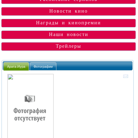
Новости кино
Награды и кинопремии
Наши новости
Трейлеры
Арата Иура
Фотографии