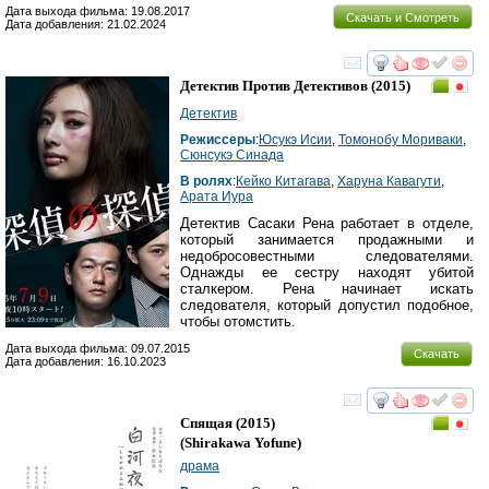
Дата выхода фильма: 19.08.2017
Скачать и Смотреть
Дата добавления: 21.02.2024
смотреть
инте
Детектив Против Детективов
(2015)
Детектив
Режиссеры
:
Юсукэ Исии
,
Томонобу Мориваки
,
Сюнсукэ Синада
В ролях
:
Кейко Китагава
,
Харуна Кавагути
,
Арата Иура
Детектив Сасаки Рена работает в отделе,
который занимается продажными и
недобросовестными следователями.
Однажды ее сестру находят убитой
сталкером. Рена начинает искать
следователя, который допустил подобное,
чтобы отомстить.
Дата выхода фильма: 09.07.2015
Скачать
Дата добавления: 16.10.2023
смотреть
инте
Спящая
(2015)
(
Shirakawa Yofune
)
драма