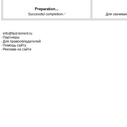
Preparation...
Successful completion✅
Для скачива
info@fast-torrent.ru
Партнёры
Для правообладателей
Помощь сайту
Реклама на сайте