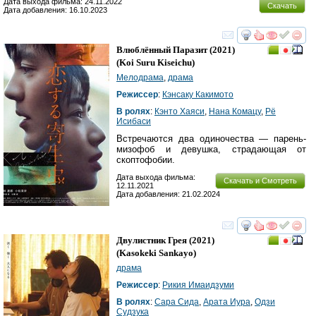
Дата выхода фильма: 24.11.2022
Скачать
Дата добавления: 16.10.2023
смотреть
инте
Влюблённый Паразит
(2021)
(
Koi Suru Kiseichu
)
Мелодрама
,
драма
Режиссер
:
Кэнсаку Какимото
В ролях
:
Кэнто Хаяси
,
Нана Комацу
,
Рё
Исибаси
Встречаются два одиночества — парень-
мизофоб и девушка, страдающая от
скоптофобии.
Дата выхода фильма:
Скачать и Смотреть
12.11.2021
Дата добавления: 21.02.2024
смотреть
инте
Двулистник Грея
(2021)
(
Kasokeki Sankayo
)
драма
Режиссер
:
Рикия Имаидзуми
В ролях
:
Сара Сида
,
Арата Иура
,
Одзи
Судзука