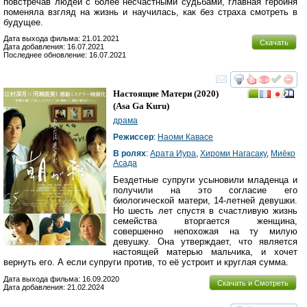
повстречав людей с более несчастными судьбами, главная героиня
поменяла взгляд на жизнь и научилась, как без страха смотреть в
будущее.
Дата выхода фильма: 21.01.2021
Скачать
Дата добавления: 16.07.2021
Последнее обновление: 16.07.2021
смотреть
инте
Настоящие Матери
(2020)
(
Asa Ga Kuru
)
драма
Режиссер
:
Наоми Кавасе
В ролях
:
Арата Иура
,
Хироми Нагасаку
,
Миёко
Асада
Бездетные супруги усыновили младенца и
получили на это согласие его
биологической матери, 14-летней девушки.
Но шесть лет спустя в счастливую жизнь
семейства вторгается женщина,
совершенно непохожая на ту милую
девушку. Она утверждает, что является
настоящей матерью мальчика, и хочет
вернуть его. А если супруги против, то её устроит и круглая сумма.
Дата выхода фильма: 16.09.2020
Скачать и Смотреть
Дата добавления: 21.02.2024