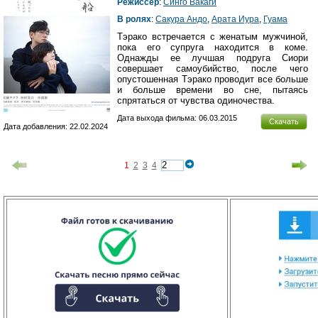
Режиссер
:
Синго Вакаги
В ролях
:
Сакура Андо
,
Арата Иура
,
Гуама
Тэрако встречается с женатым мужчиной,
пока его супруга находится в коме.
Однажды ее лучшая подруга Сиори
совершает самоубийство, после чего
опустошенная Тэрако проводит все больше
и больше времени во сне, пытаясь
спрятаться от чувства одиночества.
Дата выхода фильма: 06.03.2015
Скачать
Дата добавления: 22.02.2024
1
2
3
4