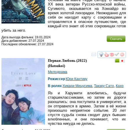
XX века ветеран Русско-японской войны,
Сугимото, оказывается на Хоккайдо во
время золотой лихорадки. Неожиданно для
себя он находит карту с сокровищами и
отправляется в опасное путешествие, где
каждый кто знает об этих сокровищах готов
убить за него.
Дата выхода фильма: 19.01.2024
Скачать
Дата добавления: 27.07.2024
Последнее обновление: 27.07.2024
смотреть
инте
Первая Любовь
(2022)
(
Hatsukoi
)
Мелодрама
Режиссер
:
Юри Кантику
В ролях
:
Хикари Мицусима
,
Такэру Сато
,
Кахо
Яэ и Харумити влюбились, будучи
старшеклассниками, но затем их дороги
разошлись: она поступила в университет, а
он отправился в армию. Затем в её жизни
произошло неприятное событие. 20 лет
спустя судьба снова сводит двух бывших
влюбленных, и они понимают, что их
чувства никуда не делись.