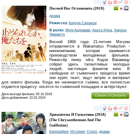
смотреть
инте
Посмей Нас Остановить
(2018)
драма
Режиссер
:
Кадзуя Сираиси
В ролях
:
Муги Кадоваки
,
Арата Иура
,
Хироси
Ямамото
Весной 1969 года 21-летняя Мэгуми
отправляется в Wakamatsu Production -
кинокомпанию, которая занимается
производством молодёжных фильмов.
Режиссёр пинку эйга Кодзи Вакамацу
собрал здесь талантливых молодых
людей, настоящих фанатов кино. В
свободное от съёмочного процесса время
они курят, пьют, ищут актрис и материал
для нового фильма. Когда же начинаются съёмки, все полностью
отдаются процессу: носятся по съёмочной площадке и актёрствуют.
Дата выхода фильма: 05.10.2018
Скачать и Смотреть
Дата добавления: 22.02.2024
смотреть
инте
Хризантема И Гильотина
(2018)
(
The Chrysanthemum And The
Guillotine
)
Биография
,
История
,
Спорт
,
драма