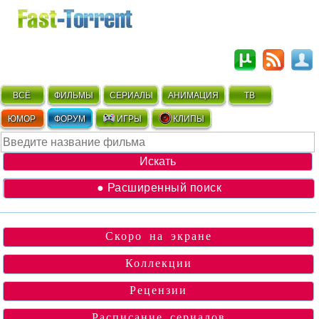
ВСЁ
ФИЛЬМЫ
СЕРИАЛЫ
АНИМАЦИЯ
ТВ
ЮМОР
ФОРУМ
ИГРЫ
КЛИПЫ
● Расширенный поиск
Скоро на экране
Коллекции
Рецензии
Расписание сериалов