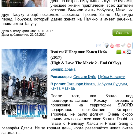
день на остров обрушилось жуткое цунами,
унёсшее жизни практически всех жителей
острова. Выжили лишь Нобуюки, Мика, их
друг Тасуку и ещё несколько взрослых. Прошло 25 лет. Однажды
перед Нобуюки, который давно женат на Намико и имеет ребёнка,
появляется Тасуку.
Дата выхода фильма: 02.11.2017
Скачать
Дата добавления: 21.02.2024
смотреть
инте
Взлёты И Падения: Конец Неба
(2017)
(
High & Low: The Movie 2 - End Of Sky
)
Боевик
,
драма
Режиссеры
:
Сигэаки Кубо
,
Цуёси Накакуки
В ролях
:
Таканори Ивата
,
Нобуюки Судзуки
,
Кэйта Матида
После того, как банда под
предводительством Кохаку потерпела
поражение, на территории SWORD
воцарилось спокойствие. Которое,
впрочем, не было долгим. Очень скоро
появились новые жестокие банды: Doubt во
главе с Ранмару Хаяси и Prison Gang с
главарём Дзэси. Не за горами день, когда развернётся новая битва
за власть.