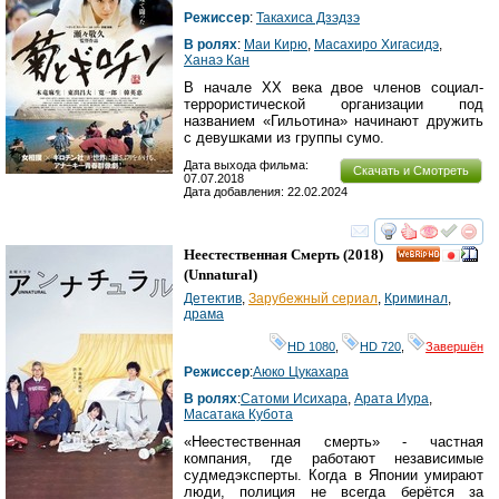
Режиссер
:
Такахиса Дзэдзэ
В ролях
:
Маи Кирю
,
Масахиро Хигасидэ
,
Ханаэ Кан
В начале XX века двое членов социал-
террористической организации под
названием «Гильотина» начинают дружить
с девушками из группы сумо.
Дата выхода фильма:
Скачать и Смотреть
07.07.2018
Дата добавления: 22.02.2024
смотреть
инте
Неестественная Смерть
(2018)
HD
(
Unnatural
)
Детектив
,
Зарубежный сериал
,
Криминал
,
драма
HD 1080
,
HD 720
,
Завершён
Режиссер
:
Аюко Цукахара
В ролях
:
Сатоми Исихара
,
Арата Иура
,
Масатака Кубота
«Неестественная смерть» - частная
компания, где работают независимые
судмедэксперты. Когда в Японии умирают
люди, полиция не всегда берётся за