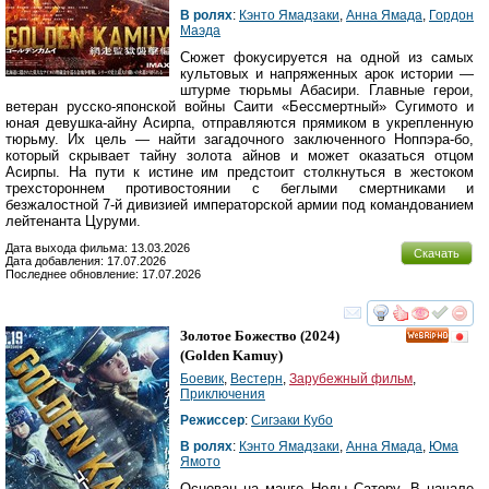
В ролях
:
Кэнто Ямадзаки
,
Анна Ямада
,
Гордон
Маэда
Сюжет фокусируется на одной из самых
культовых и напряженных арок истории —
штурме тюрьмы Абасири. Главные герои,
ветеран русско-японской войны Саити «Бессмертный» Сугимото и
юная девушка-айну Асирпа, отправляются прямиком в укрепленную
тюрьму. Их цель — найти загадочного заключенного Ноппэра-бо,
который скрывает тайну золота айнов и может оказаться отцом
Асирпы. На пути к истине им предстоит столкнуться в жестоком
трехстороннем противостоянии с беглыми смертниками и
безжалостной 7-й дивизией императорской армии под командованием
лейтенанта Цуруми.
Дата выхода фильма: 13.03.2026
Скачать
Дата добавления: 17.07.2026
Последнее обновление: 17.07.2026
смотреть
инте
Золотое Божество
(2024)
HD
(
Golden Kamuy
)
Боевик
,
Вестерн
,
Зарубежный фильм
,
Приключения
Режиссер
:
Сигэаки Кубо
В ролях
:
Кэнто Ямадзаки
,
Анна Ямада
,
Юма
Ямото
Основан на манге Ноды Сатору. В начале