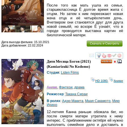
После того как мать ушла из семьи,
старшеклассница Ё долгое время жила с
отцом. Но затем к ним переезжают новая
жена отца и её четырёхлетняя дочь.
Вчетвером они становятся друг для друга
новой семьёй, но вскоре Ё узнаёт, что в
городе проводится выставка картин её
биологической матери.
Дата выхода фильма: 15.10.2021
Скачать и Смотреть
Дата добавления: 22.02.2024
смотреть
инте
Дитя Месяца Богов
(2021)
HD
(
Kamiarizuki No Kodomo
)
Студия
:
Liden Films
HD 1080
,
Аниме
Аниме
,
Фэнтези
,
драма
Режиссер
:
Такана Сираи
В ролях
:
Адзю Макита
,
Маая Сакамото
,
Мию
Ирино
12-летняя Канна раньше обожала бег, но
после смерти матери утратила к нему
интерес. С приближением октября ей нужно
выполнить семейное дело и доставить в