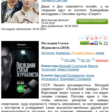
Людмила Свитова
Даша и Дэн знакомятся онлайн, а на
свидание идут их коллеги. Комедийная
мелодрама с песнями группы «Секрет»
Дата выхода фильма:
Скачать и Смотреть
14.04.2018
Дата добавления: 30.04.2024
Последнее обновление: 30.04.2024
смотреть
инте
Последняя Статья
22
Журналиста
(2018)
Детектив
,
Криминал
,
Русский сериал
,
драма
HD 1080
,
HD 720
,
Завершён
Режиссеры
:
Евгений Сологалов
,
Виктор
Татарский
,
Армен Назикян
В ролях
:
Дмитрий Паламарчук
,
Агния
Дитковските
,
Владимир Стержаков
СССР. Начало восьмидесятых. Молодой
корреспондент «Псковской правды» Олег
Верховцев пишет только о том, что видел
своими глазами. Поэтому идею о том,
чтобы написать репортаж из камеры
смертников, куда журналисту попасть невозможно, он воспринимает
с восторгом и уговаривает своих высокопоставленных друзей для
правдоподобности посадить его по ложному обвинению, а после