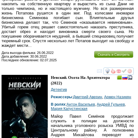
накопить на собственную квартиру и вырастить из сына Дани не
только чемпиона, но и настоящего мужчину. Но вся размеренная
жизнь Потапова рушится в один миг. Под колесами иномарки
бизнесмена Семенова погибает сын. Влиятельные друзья
бизнесмена делают так, что Семенов «оказывается невиновным».
Убитый горем отец решает самостоятельно наказать преступника,
достает обрез и находит виновника смерти своего сына. Но
покушение оборачивается неудачей, а бывший спецназовец получает
тюремный срок. Спустя несколько лет Потапов выходит на свободу и
жаждет мести...
Дата выхода фильма: 26.06.2022
Скачать и Смотреть
Дата добавления: 30.06.2022
Последнее обновление: 02.07.2025
смотреть
инте
Невский. Охота На Архитектора
(2022)
Детектив
Режиссеры
:
Дмитрий Аверин
,
Армен Назикян
В ролях
:
Антон Васильев
,
Андрей Гульнев
,
Мария Капустинская
Майор Павел Семёнов продолжает
служить в полиции на должности
начальника уголовного розыска УМВД по
Центральному району. А полковника
Андрея Михайлова переводят из