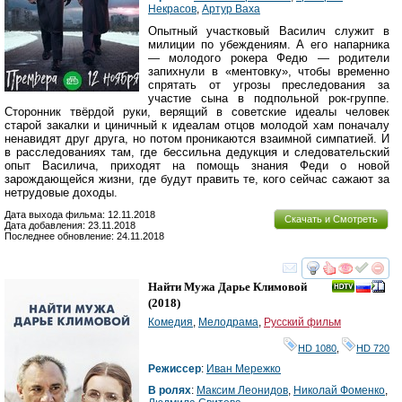
Некрасов
,
Артур Ваха
Опытный участковый Василич служит в
милиции по убеждениям. А его напарника
— молодого рокера Федю — родители
запихнули в «ментовку», чтобы временно
спрятать от угрозы преследования за
участие сына в подпольной рок-группе.
Сторонник твёрдой руки, верящий в советские идеалы человек
старой закалки и циничный к идеалам отцов молодой хам поначалу
ненавидят друг друга, но потом проникаются взаимной симпатией. И
в расследованиях там, где бессильна дедукция и следовательский
опыт Василича, приходят на помощь знания Феди о новой
зарождающейся жизни, где будут править те, кого сейчас сажают за
нетрудовые доходы.
Дата выхода фильма: 12.11.2018
Скачать и Смотреть
Дата добавления: 23.11.2018
Последнее обновление: 24.11.2018
смотреть
инте
Найти Мужа Дарье Климовой
(2018)
Комедия
,
Мелодрама
,
Русский фильм
HD 1080
,
HD 720
Режиссер
:
Иван Мережко
В ролях
:
Максим Леонидов
,
Николай Фоменко
,