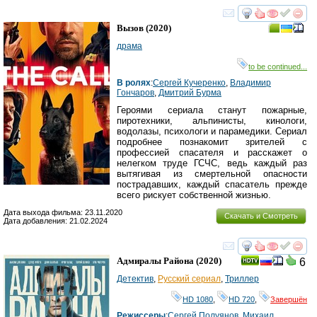
смотреть
инте
Вызов
(2020)
драма
to be continued...
В ролях
:
Сергей Кучеренко
,
Владимир
Гончаров
,
Дмитрий Бурма
Героями сериала станут пожарные,
пиротехники, альпинисты, кинологи,
водолазы, психологи и парамедики. Сериал
подробнее познакомит зрителей с
профессией спасателя и расскажет о
нелегком труде ГСЧС, ведь каждый раз
вытягивая из смертельной опасности
пострадавших, каждый спасатель прежде
всего рискует собственной жизнью.
Дата выхода фильма: 23.11.2020
Скачать и Смотреть
Дата добавления: 21.02.2024
смотреть
инте
Адмиралы Района
(2020)
6
Детектив
,
Русский сериал
,
Триллер
HD 1080
,
HD 720
,
Завершён
Режиссеры
:
Сергей Полуянов
,
Михаил