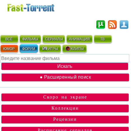
ВСЁ
ФИЛЬМЫ
СЕРИАЛЫ
АНИМАЦИЯ
ТВ
ЮМОР
ФОРУМ
ИГРЫ
КЛИПЫ
● Расширенный поиск
Скоро на экране
Коллекции
Рецензии
Расписание сериалов