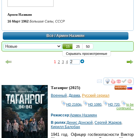
Армен Назикян
16 Март 1962
Большие Салы, СССР
Всё
/ Армен Назикян
15
25
50
Скрывать просмотренные
1
2
3
4
смотреть
инте
Таганрог
(2025)
HD
Военный
,
Драма
,
Русский сериал
HD 2160р
,
HD 1080
,
HD 720
,
to be
continued...
Режиссер
:
Армен Назикян
В ролях
:
Денис Донской
,
Сергей Жарков
,
Кирилл Балобан
1941 год. Офицер госбезопасности Виктор