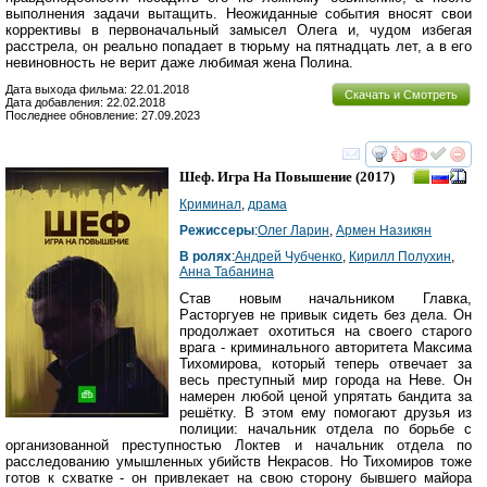
выполнения задачи вытащить. Неожиданные события вносят свои
коррективы в первоначальный замысел Олега и, чудом избегая
расстрела, он реально попадает в тюрьму на пятнадцать лет, а в его
невиновность не верит даже любимая жена Полина.
Дата выхода фильма: 22.01.2018
Скачать и Смотреть
Дата добавления: 22.02.2018
Последнее обновление: 27.09.2023
смотреть
инте
Шеф. Игра На Повышение
(2017)
Криминал
,
драма
Режиссеры
:
Олег Ларин
,
Армен Назикян
В ролях
:
Андрей Чубченко
,
Кирилл Полухин
,
Анна Табанина
Став новым начальником Главка,
Расторгуев не привык сидеть без дела. Он
продолжает охотиться на своего старого
врага - криминального авторитета Максима
Тихомирова, который теперь отвечает за
весь преступный мир города на Неве. Он
намерен любой ценой упрятать бандита за
решётку. В этом ему помогают друзья из
полиции: начальник отдела по борьбе с
организованной преступностью Локтев и начальник отдела по
расследованию умышленных убийств Некрасов. Но Тихомиров тоже
готов к схватке - он привлекает на свою сторону бывшего майора