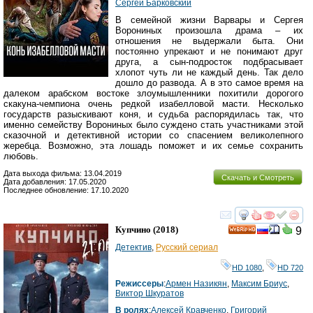
Сергей Барковский
В семейной жизни Варвары и Сергея
Ворониных произошла драма – их
отношения не выдержали быта. Они
постоянно упрекают и не понимают друг
друга, а сын-подросток подбрасывает
хлопот чуть ли не каждый день. Так дело
дошло до развода. А в это самое время на
далеком арабском востоке злоумышленники похитили дорогого
скакуна-чемпиона очень редкой изабелловой масти. Несколько
государств разыскивают коня, и судьба распорядилась так, что
именно семейству Ворониных было суждено стать участниками этой
сказочной и детективной истории со спасением великолепного
жеребца. Возможно, эта лошадь поможет и их семье сохранить
любовь.
Дата выхода фильма: 13.04.2019
Скачать и Смотреть
Дата добавления: 17.05.2020
Последнее обновление: 17.10.2020
смотреть
инте
Купчино
(2018)
9
HD
Детектив
,
Русский сериал
HD 1080
,
HD 720
Режиссеры
:
Армен Назикян
,
Максим Бриус
,
Виктор Шкуратов
В ролях
:
Алексей Кравченко
,
Григорий