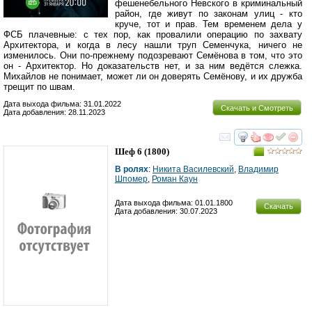
фешенебельного Невского в криминальный
район, где живут по законам улиц - кто
круче, тот и прав. Тем временем дела у
ФСБ плачевные: с тех пор, как провалили операцию по захвату
Архитектора, и когда в лесу нашли труп Семенчука, ничего не
изменилось. Они по-прежнему подозревают Семёнова в том, что это
он - Архитектор. Но доказательств нет, и за ним ведётся слежка.
Михайлов не понимает, может ли он доверять Семёнову, и их дружба
трещит по швам.
Дата выхода фильма: 31.01.2022
Скачать и Смотреть
Дата добавления: 28.11.2023
смотреть
инте
Шеф 6
(1800)
В ролях
:
Никита Василевский
,
Владимир
Шпомер
,
Роман Каун
Дата выхода фильма: 01.01.1800
Скачать
Дата добавления: 30.07.2023