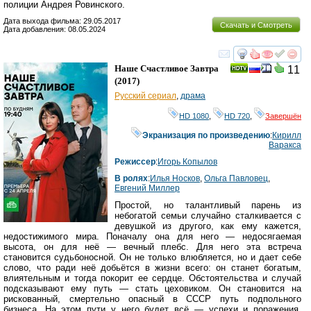
полиции Андрея Ровинского.
Дата выхода фильма: 29.05.2017
Скачать и Смотреть
Дата добавления: 08.05.2024
смотреть
инте
Наше Счастливое Завтра
11
(2017)
Русский сериал
,
драма
HD 1080
,
HD 720
,
Завершён
Экранизация по произведению
:
Кирилл
Варакса
Режиссер
:
Игорь Копылов
В ролях
:
Илья Носков
,
Ольга Павловец
,
Евгений Миллер
Простой, но талантливый парень из
небогатой семьи случайно сталкивается с
девушкой из другого, как ему кажется,
недостижимого мира. Поначалу она для него — недосягаемая
высота, он для неё — вечный плебс. Для него эта встреча
становится судьбоносной. Он не только влюбляется, но и дает себе
слово, что ради неё добьётся в жизни всего: он станет богатым,
влиятельным и тогда покорит ее сердце. Обстоятельства и случай
подсказывают ему путь — стать цеховиком. Он становится на
рискованный, смертельно опасный в СССР путь подпольного
бизнеса. На этом пути у него будет всё — успехи и поражения,