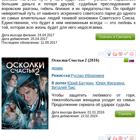
большие деньги и потеря друзей, судебные преследования и
воровские разгоны, гибель близких и их предательство. Он пройдёт
невероятный путь от наивного искреннего советского парня до одного
из самых влиятельных людей теневой экономики Советского Союза.
Единственное, что будет в нем неизменным всегда — это любовь к
той, которая всю жизнь будет для него недосягаема.
Дата выхода фильма: 24.04.2017
Скачать и Смотреть
Дата добавления: 25.04.2017
Последнее обновление: 11.09.2017
смотреть
инте
Осколки Счастья 2
(2016)
драма
Режиссер
:
Руслан Ибрагимов
В ролях
:
Юрий Батурин
,
Юлия Жигалина
,
Виталий Такс
Чтобы защитить любимого от горя,
тяжелобольная женщина уходит из семьи.
Продолжение сериала об ударах судьбы
Дата выхода фильма: 01.01.2016
Скачать
Дата добавления: 22.02.2024