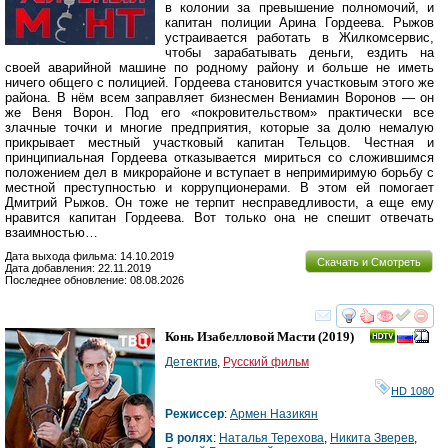
в колонии за превышение полномочий, и
капитан полиции Арина Гордеева. Рыжов
устраивается работать в Жилкомсервис,
чтобы зарабатывать деньги, ездить на
своей аварийной машине по родному району и больше не иметь
ничего общего с полицией. Гордеева становится участковым этого же
района. В нём всем заправляет бизнесмен Вениамин Воронов — он
же Веня Ворон. Под его «покровительством» практически все
злачные точки и многие предприятия, которые за долю немалую
прикрывает местный участковый капитан Тельцов. Честная и
принципиальная Гордеева отказывается мириться со сложившимся
положением дел в микрорайоне и вступает в непримиримую борьбу с
местной преступностью и коррупционерами. В этом ей помогает
Дмитрий Рыжов. Он тоже не терпит несправедливости, а еще ему
нравится капитан Гордеева. Вот только она не спешит отвечать
взаимностью…
Дата выхода фильма: 14.10.2019
Скачать и Смотреть
Дата добавления: 22.11.2019
Последнее обновление: 08.08.2026
смотреть
инте
Конь Изабелловой Масти
(2019)
Детектив
,
Русский фильм
HD 1080
Режиссер
:
Армен Назикян
В ролях
:
Наталья Терехова
,
Никита Зверев
,