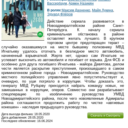
Вассербаум
,
Армен Назикян
В ролях
:
Максим Дахненко
,
Майя Лукина
,
Эдуард Флёров
Действие сериала развивается в
Новоадмиралтейском районе Санкт-
Петербурга. К началу сериала
криминальная обстановка в районе
оставляет желать лучшего. В крупном
торговом центре предотвращен теракт –
случайно оказавшемуся на месте бывшему полковнику МВД
Игнатьеву удалось отогнать в безлюдное место автомобиль,
начиненный взрывчаткой. Жертв нет, однако сам Игнатьев не
успевает выскочить из автомобиля и погибает от взрыва. Для ФСБ и
особенно для друга погибшего Игнатьева - майора Девятова, делом
чести является раскрытие преступления, произошедшего в самом
криминогенном районе города - Новоадмиралтейском. Руководство
местного полицейского управления явно попустительствует и,
очевидно, по уши погрязло в коррупции. Чтобы доказать это,
генералу МВД Рубцову приходится набрать команду новых, не
замешанных в коррупции, оперов. Совместно они разрабатывают
спецоперацию по изобличению руководства УМВД
Новоадмиралтейского района, после чего новоявленные Адмиралы
района соглашаются продолжить работу по чистке «авгиевых
конюшен» - наследия предыдущего руководства.
Дата выхода фильма: 18.05.2020
Скачать и Смотреть
Дата добавления: 28.05.2020
Последнее обновление: 16.06.2024