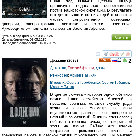
Швец под именем Густава Шварца
организует подпольное сопротивление
против нацистской оккупации. В результате
его деятельности сотни людей становятся
частью сопротивления, совершают
диверсии, распространяют листовки и готовят восстание.
Руководителем подполья становится Василий Афонов.
Дата выхода фильма: 03.05.2025
Скачать
Дата добавления: 09.05.2025
Последнее обновление: 16.05.2025
смотреть
инте
Должник
(2022)
2
HD
Детектив
,
Русский фильм
,
драма
Режиссер
:
Армен Назикян
В ролях
:
Сергей Горобченко
,
Сергей Губанов
,
Максим Титов
В центре сюжета - история одной обычной
семьи. Глава семейства Алексей, в
прошлом военный, оставил службу ради
жены и сына. Несмотря на свои
внушительные размеры, он невероятно
нежный и заботливый. Бывший спецназовец
побывал в горячих точках, но говорить об
этом не любит. Сейчас его вполне
устраивает размеренная жизнь и
тренерская работа в детской секции рукопашного боя. Он мечтает