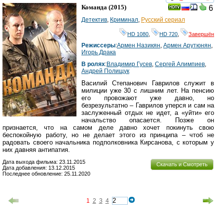
смотреть
инте
Команда
(2015)
6
Детектив
,
Криминал
,
Русский сериал
HD 1080
,
HD 720
,
Завершён
Режиссеры
:
Армен Назикян
,
Армен Арутюнян
,
Игорь Драка
В ролях
:
Владимир Гусев
,
Сергей Алимпиев
,
Андрей Полищук
Василий Степанович Гаврилов служит в
милиции уже 30 с лишним лет. На пенсию
его провожают уже давно, но
безрезультатно – Гаврилов уперся и сам на
заслуженный отдых не идет, а «уйти» его
начальство опасается. Позже он
признается, что на самом деле давно хочет покинуть свою
беспокойную работу, но не делает этого из принципа – чтоб не
радовать своего начальника подполковника Кирсанова, с которым у
них давняя антипатия.
Дата выхода фильма: 23.11.2015
Скачать и Смотреть
Дата добавления: 13.12.2015
Последнее обновление: 25.11.2020
1
2
3
4