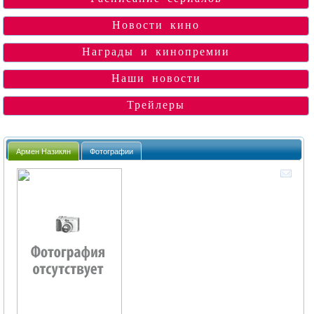
Новости кино
Награды и кинопремии
Наши новости
Трейлеры
Армен Назикян
Фотографии