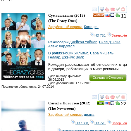
смотреть
инте
Сумасшедшие
(2013)
11
HD
(
The Crazy Ones
)
Зарубежный сериал
,
Комедия
HD 720
,
Завершён
Режиссеры
:
Джейсон Уайнер
,
Билл Д’Элиа
,
Алекс Хардкасл
В ролях
:
Робин Уильямс
,
Сара Мишель
Геллар
,
Джеймс Волк
Комедия рассказывает об отношениях отца
и дочери, работающих в мире рекламы.
Дата выхода фильма:
Скачать и Смотреть
26.09.2013
Дата добавления: 17.12.2013
Последнее обновление: 24.07.2014
смотреть
инте
Служба Новостей
(2012)
22
(
The Newsroom
)
Зарубежный сериал
,
драма
HD 1080
,
HD 720
,
Завершён