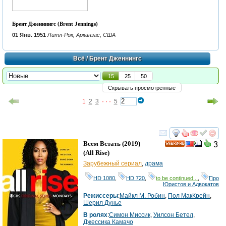
Брент Дженнингс (Brent Jennings)
01 Янв. 1951
Литл-Рок, Арканзас, США
Всё
/ Брент Дженнингс
15
25
50
Скрывать просмотренные
1
2
3
· · ·
5
смотреть
инте
Всем Встать
(2019)
3
HD
(
All Rise
)
Зарубежный сериал
,
драма
HD 1080
,
HD 720
,
to be continued...
,
Про
Юристов и Адвокатов
Режиссеры
:
Майкл М. Робин
,
Пол МакКрейн
,
Шерил Дунье
В ролях
:
Симон Миссик
,
Уилсон Бетел
,
Джессика Камачо