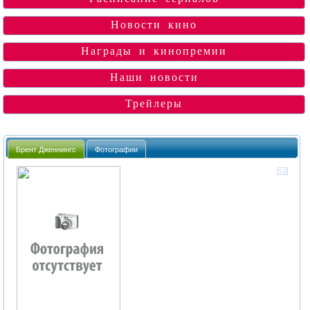
Новости кино
Награды и кинопремии
Наши новости
Трейлеры
Брент Дженнингс
Фотографии