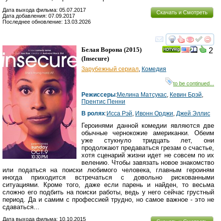
Дата выхода фильма: 05.07.2017
Скачать и Смотреть
Дата добавления: 07.09.2017
Последнее обновление: 13.03.2026
смотреть
инте
Белая Ворона
(2015)
2
(
Insecure
)
Зарубежный сериал
,
Комедия
to be continued...
Режиссеры
:
Мелина Матсукас
,
Кевин Брэй
,
Прентис Пенни
В ролях
:
Исса Рэй
,
Ивонн Орджи
,
Джей Эллис
Героинями данной комедии являются две
обычные чернокожие американки. Обеим
уже стукнуло тридцать лет, они
продолжают предаваться грезам о счастье,
хотя сценарий жизни идет не совсем по их
велению. Чтобы завязать новое знакомство
или податься на поиски любимого человека, главным героиням
иногда приходится встречаться с довольно рискованными
ситуациями. Кроме того, даже если парень и найден, то весьма
сложно его подбить на поиски работы, ведь у него сейчас грустный
период. Да и самим с профессией трудно, но самое важное - это не
сдаваться...
Дата выхода фильма: 10.10.2015