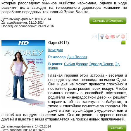
которые расследуют обычное убийство наркомана, однако в ходе
развития дела выходят на генерального директора компании по
разработке передовых технологий Эрика Бланта.
Дата выхода фильма: 09.06.2014
Скачать и Смотреть
Дата добавления: 21.10.2014
Последнее обновление: 24.09.2016
смотреть
инте
Одри
(2014)
Комедия
Режиссер
:
Дин Поллак
В ролях
:
Сибил Дэрроу
,
Эдвард Эснер
,
Эд
Куинн
Главная героиня этой истории - веселая и
непредсказуемая непоседа по имени Одри.
Они и дня не может провести спокойно и
постоянно разыгрывает всех вокруг. Чтобы
немного пожить в спокойной обстановке,
родители жизнерадостной девочки решают
отправить её на каникулы к бабушке, в
тихое и спокойное поместье за городом. Но
даже в этой глуши Одри умудряется найти
способ как следует повеселиться. Она встречает в деревне новых
друзей и вместе с ними отправляется на поиски новых приключений.
Дата выхода фильма: 14.02.2014
Скачать
Дата добавления: 13.09.2023