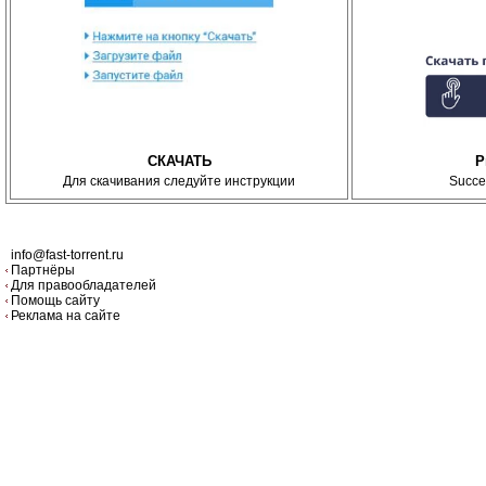
СКАЧАТЬ
P
Для скачивания следуйте инструкции
Succe
info@fast-torrent.ru
Партнёры
Для правообладателей
Помощь сайту
Реклама на сайте