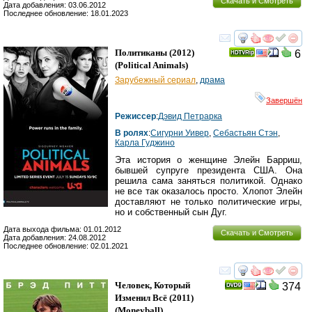
Скачать и Смотреть
Дата добавления: 03.06.2012
Последнее обновление: 18.01.2023
смотреть
инте
Политиканы
(2012)
6
(
Political Animals
)
Зарубежный сериал
,
драма
Завершён
Режиссер
:
Дэвид Петрарка
В ролях
:
Сигурни Уивер
,
Себастьян Стэн
,
Карла Гуджино
Эта история о женщине Элейн Барриш,
бывшей супруге президента США. Она
решила сама заняться политикой. Однако
не все так оказалось просто. Хлопот Элейн
доставляют не только политические игры,
но и собственный сын Дуг.
Дата выхода фильма: 01.01.2012
Скачать и Смотреть
Дата добавления: 24.08.2012
Последнее обновление: 02.01.2021
смотреть
инте
Человек, Который
374
Изменил Всё
(2011)
(
Moneyball
)