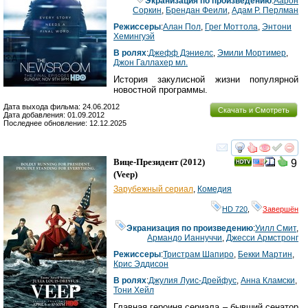
Экранизация по произведению
:
Аарон
Соркин
,
Брендан Феили
,
Адам Р. Перлман
Режиссеры
:
Алан Пол
,
Грег Моттола
,
Энтони
Хемингуэй
В ролях
:
Джефф Дэниелс
,
Эмили Мортимер
,
Джон Галлахер мл.
История закулисной жизни популярной
новостной программы.
Дата выхода фильма: 24.06.2012
Скачать и Смотреть
Дата добавления: 01.09.2012
Последнее обновление: 12.12.2025
смотреть
инте
Вице-Президент
(2012)
9
(
Veep
)
Зарубежный сериал
,
Комедия
HD 720
,
Завершён
Экранизация по произведению
:
Уилл Смит
,
Армандо Ианнуччи
,
Джесси Армстронг
Режиссеры
:
Тристрам Шапиро
,
Бекки Мартин
,
Крис Эддисон
В ролях
:
Джулия Луис-Дрейфус
,
Анна Кламски
,
Тони Хейл
Главная героиня сериала – бывший сенатор