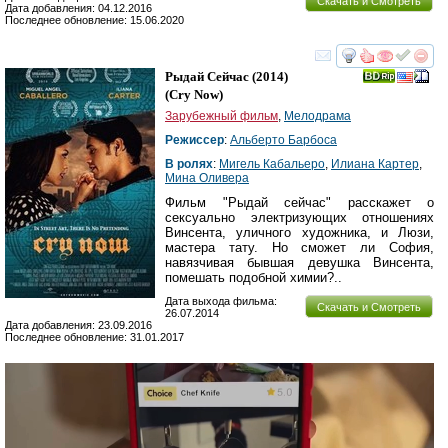
Скачать и Смотреть
Дата добавления: 04.12.2016
Последнее обновление: 15.06.2020
смотреть
инте
Рыдай Сейчас
(2014)
(
Cry Now
)
Зарубежный фильм
,
Мелодрама
Режиссер
:
Альберто Барбоса
В ролях
:
Мигель Кабальеро
,
Илиана Картер
,
Мина Оливера
Фильм "Рыдай сейчас" расскажет о
сексуально электризующих отношениях
Винсента, уличного художника, и Люзи,
мастера тату. Но сможет ли София,
навязчивая бывшая девушка Винсента,
помешать подобной химии?..
Дата выхода фильма:
Скачать и Смотреть
26.07.2014
Дата добавления: 23.09.2016
Последнее обновление: 31.01.2017