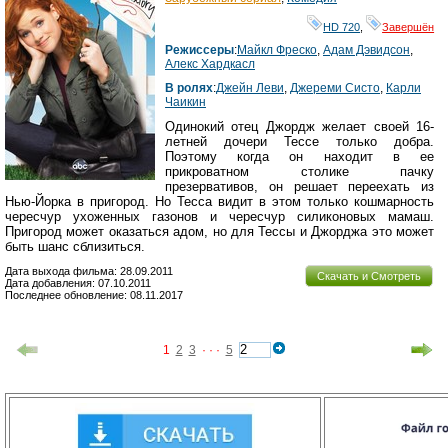
HD 720
,
Завершён
Режиссеры
:
Майкл Фреско
,
Адам Дэвидсон
,
Алекс Хардкасл
В ролях
:
Джейн Леви
,
Джереми Систо
,
Карли
Чаикин
Одинокий отец Джордж желает своей 16-
летней дочери Тессе только добра.
Поэтому когда он находит в ее
прикроватном столике пачку
презервативов, он решает переехать из
Нью-Йорка в пригород. Но Тесса видит в этом только кошмарность
чересчур ухоженных газонов и чересчур силиконовых мамаш.
Пригород может оказаться адом, но для Тессы и Джорджа это может
быть шанс сблизиться.
Дата выхода фильма: 28.09.2011
Скачать и Смотреть
Дата добавления: 07.10.2011
Последнее обновление: 08.11.2017
1
2
3
· · ·
5