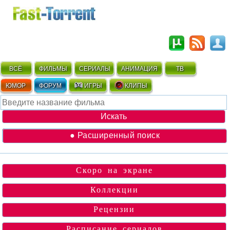
ВСЁ
ФИЛЬМЫ
СЕРИАЛЫ
АНИМАЦИЯ
ТВ
ЮМОР
ФОРУМ
ИГРЫ
КЛИПЫ
● Расширенный поиск
Скоро на экране
Коллекции
Рецензии
Расписание сериалов