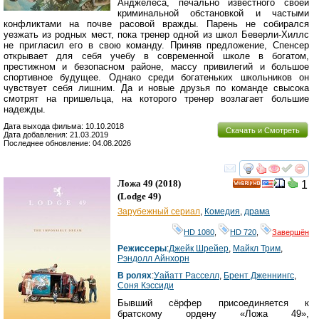
Анджелеса, печально известного своей
криминальной обстановкой и частыми
конфликтами на почве расовой вражды. Парень не собирался
уезжать из родных мест, пока тренер одной из школ Беверли-Хиллс
не пригласил его в свою команду. Приняв предложение, Спенсер
открывает для себя учебу в современной школе в богатом,
престижном и безопасном районе, массу привилегий и большое
спортивное будущее. Однако среди богатеньких школьников он
чувствует себя лишним. Да и новые друзья по команде свысока
смотрят на пришельца, на которого тренер возлагает большие
надежды.
Дата выхода фильма: 10.10.2018
Скачать и Смотреть
Дата добавления: 21.03.2019
Последнее обновление: 04.08.2026
смотреть
инте
Ложа 49
(2018)
1
HD
(
Lodge 49
)
Зарубежный сериал
,
Комедия
,
драма
HD 1080
,
HD 720
,
Завершён
Режиссеры
:
Джейк Шрейер
,
Майкл Трим
,
Рэндолл Айнхорн
В ролях
:
Уайатт Расселл
,
Брент Дженнингс
,
Соня Кэссиди
Бывший сёрфер присоединяется к
братскому ордену «Ложа 49»,