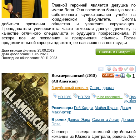
Главной героиней является девушка по
имени Лола. Она посвятила большую часть
собственного существования учебе на
юридическом факультете. Смогла
добиться признания общества и уважения окружающих.
Преподаватели университета часто отмечали данную девчонку в
качестве отличного специалиста и будущего профессионала. И
вскоре все их пожелания и предречения сбылись. После
продолжительной карьеры адвоката, ее назначают на пост судьи.
Дата выхода фильма: 23.09.2019
Скачать и Смотреть
Дата добавления: 05.05.2020
Последнее обновление: 30.11.2023
смотреть
инте
Всеамериканский
(2018)
1
HD
(
All American
)
Зарубежный сериал
,
Спорт
,
драма
HD 1080
,
HD 720
,
to be continued...
,
Про
футбол
Режиссеры
:
Роб Харди
,
Майкл Шульц
,
Дэвид
МакУиртер
В ролях
:
Дэниэл Эзра
,
Саманта Логан
,
Дэниэл
Эрза
Спенсер — звезда школьной футбольной
команды из Южного Централа, района Лос-