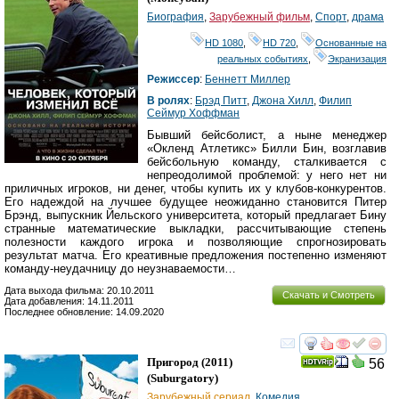
Биография
,
Зарубежный фильм
,
Спорт
,
драма
HD 1080
,
HD 720
,
Основанные на
реальных событиях
,
Экранизация
Режиссер
:
Беннетт Миллер
В ролях
:
Брэд Питт
,
Джона Хилл
,
Филип
Сеймур Хоффман
Бывший бейсболист, а ныне менеджер
«Окленд Атлетикс» Билли Бин, возглавив
бейсбольную команду, сталкивается с
непреодолимой проблемой: у него нет ни
приличных игроков, ни денег, чтобы купить их у клубов-конкурентов.
Его надеждой на лучшее будущее неожиданно становится Питер
Брэнд, выпускник Йельского университета, который предлагает Бину
странные математические выкладки, рассчитывающие степень
полезности каждого игрока и позволяющие спрогнозировать
результат матча. Его креативные предложения постепенно изменяют
команду-неудачницу до неузнаваемости…
Дата выхода фильма: 20.10.2011
Скачать и Смотреть
Дата добавления: 14.11.2011
Последнее обновление: 14.09.2020
смотреть
инте
Пригород
(2011)
56
(
Suburgatory
)
Зарубежный сериал
,
Комедия