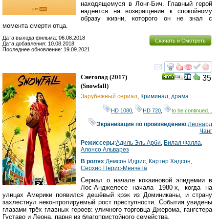
находящемуся в Лонг-Бич. Главный герой
надеется на возвращение к спокойному
образу жизни, которого он не знал с
момента смерти отца.
Дата выхода фильма: 06.08.2018
Скачать и Смотреть
Дата добавления: 10.08.2018
Последнее обновление: 19.09.2021
смотреть
инте
Снегопад
(2017)
35
(
Snowfall
)
Зарубежный сериал
,
Криминал
,
драма
HD 1080
,
HD 720
,
to be continued...
Экранизация по произведению
:
Леонард
Чанг
Режиссеры
:
Адиль Эль Арби
,
Билал Фалла
,
Алонсо Альварез
В ролях
:
Демсон Идрис
,
Картер Хадсон
,
Серхио Перис-Менчета
Сериал о начале кокаиновой эпидемии в
Лос-Анджелесе начала 1980-х, когда на
улицах Америки появился дешёвый крэк из Доминиканы, и страну
захлестнул неконтролируемый рост преступности. События увидены
глазами трёх главных героев: уличного торговца Джерома, гангстера
Густаво и Леона, парня из благопристойного семейства.