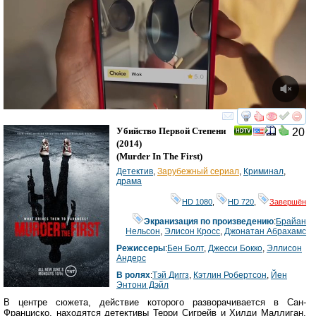
смотреть
инте
Убийство Первой Степени
20
(2014)
(
Murder In The First
)
Детектив
,
Зарубежный сериал
,
Криминал
,
драма
HD 1080
,
HD 720
,
Завершён
Экранизация по произведению
:
Брайан
Нельсон
,
Элисон Кросс
,
Джонатан Абрахамс
Режиссеры
:
Бен Болт
,
Джесси Бокко
,
Эллисон
Андерс
В ролях
:
Тэй Диггз
,
Кэтлин Робертсон
,
Йен
Энтони Дэйл
В центре сюжета, действие которого разворачивается в Сан-
Франциско, находятся детективы Терри Сигрейв и Хилди Маллиган,