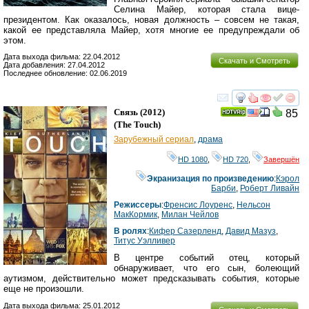
Селина Майер, которая стала вице-
президентом. Как оказалось, новая должность – совсем не такая,
какой ее представляла Майер, хотя многие ее предупреждали об
этом.
Дата выхода фильма: 22.04.2012
Скачать и Смотреть
Дата добавления: 27.04.2012
Последнее обновление: 02.06.2019
смотреть
инте
Связь
(2012)
85
(
The Touch
)
Зарубежный сериал
,
драма
HD 1080
,
HD 720
,
Завершён
Экранизация по произведению
:
Кэрол
Барби
,
Роберт Ливайн
Режиссеры
:
Френсис Лоуренс
,
Нельсон
МакКормик
,
Милан Чейлов
В ролях
:
Кифер Сазерленд
,
Давид Мазуз
,
Титус Уэлливер
В центре событий отец, который
обнаруживает, что его сын, болеющий
аутизмом, действительно может предсказывать события, которые
еще не произошли.
Дата выхода фильма: 25.01.2012