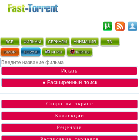
ВСЁ
ФИЛЬМЫ
СЕРИАЛЫ
АНИМАЦИЯ
ТВ
ЮМОР
ФОРУМ
ИГРЫ
КЛИПЫ
● Расширенный поиск
Скоро на экране
Коллекции
Рецензии
Расписание сериалов