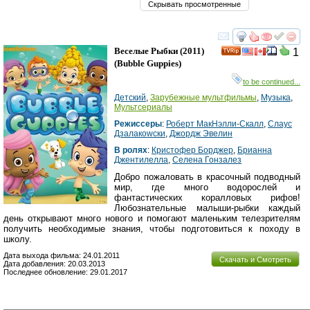
Скрывать просмотренные
смотреть
инте
Веселые Рыбки
(2011)
1
(
Bubble Guppies
)
to be continued...
Детский
,
Зарубежные мультфильмы
,
Музыка
,
Мультсериалы
Режиссеры
:
Роберт МакНэлли-Скалл
,
Cлаус
Дзалакоwски
,
Джордж Эвелин
В ролях
:
Кристофер Борджер
,
Брианна
Джентилелла
,
Селена Гонзалез
Добро пожаловать в красочный подводный
мир, где много водорослей и
фантастических коралловых рифов!
Любознательные малыши-рыбки каждый
день открывают много нового и помогают маленьким телезрителям
получить необходимые знания, чтобы подготовиться к походу в
школу.
Дата выхода фильма: 24.01.2011
Скачать и Смотреть
Дата добавления: 20.03.2013
Последнее обновление: 29.01.2017