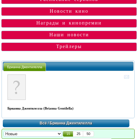
Новости кино
Награды и кинопремии
Наши новости
Трейлеры
Брианна Джентилелла
Брианна Джентилелла (Brianna Gentilella)
Всё
/ Брианна Джентилелла
15
25
50