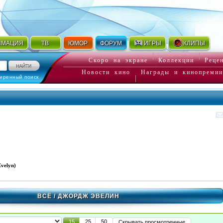
ИМАЦИЯ
ТВ
ЮМОР
ФОРУМ
ИГРЫ
КЛИПЫ
Скоро на экране
Коллекции
Реце
Новости кино
Награды и кинопремии
иренный поиск
velyn)
ВСЁ
/ ДЖОРДЖ ЭВЕЛИН
15
25
50
Скрывать просмотренные