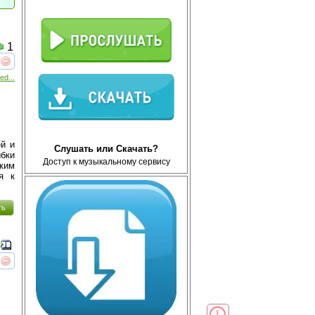
1
реть
интересует
ed...
ей и
Слушать или Скачать?
бки
Доступ к музыкальному сервису
ким
я к
ть
реть
интересует