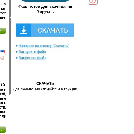
ных
Файл готов для скачивания
нки-
Загрузить
ются
ения
ть
реть
интересует
СКАЧАТЬ
. Он
ла и
Для скачивания следуйте инструкции
ой,
ание
знь
сти,
овая
илли
ть