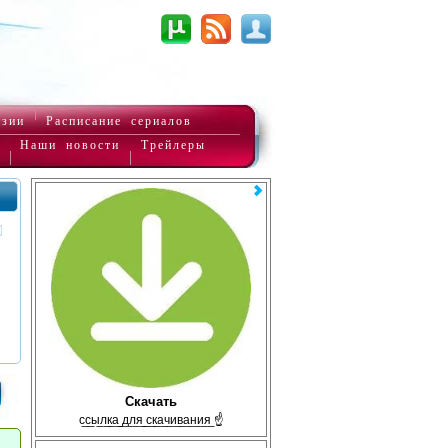
нзии
Расписание сериалов
Наши новости
Трейлеры
Скачать
с̲с̲ы̲л̲к̲а̲ ̲д̲л̲я̲ ̲с̲к̲а̲ч̲и̲в̲а̲н̲и̲я̲ ☝