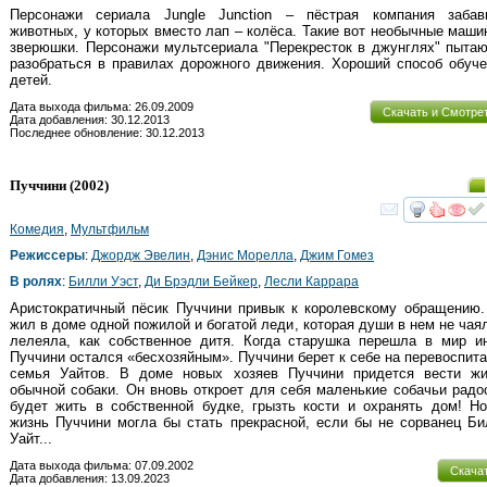
Персонажи сериала Jungle Junction – пёстрая компания забав
животных, у которых вместо лап – колёса. Такие вот необычные маши
зверюшки. Персонажи мультсериала "Перекресток в джунглях" пыта
разобраться в правилах дорожного движения. Хороший способ обуч
детей.
Дата выхода фильма: 26.09.2009
Скачать и Смотре
Дата добавления: 30.12.2013
Последнее обновление: 30.12.2013
Пуччини
(2002)
смот
Комедия
,
Мультфильм
Режиссеры
:
Джордж Эвелин
,
Дэнис Морелла
,
Джим Гомез
В ролях
:
Билли Уэст
,
Ди Брэдли Бейкер
,
Лесли Каррара
Аристократичный пёсик Пуччини привык к королевскому обращению
жил в доме одной пожилой и богатой леди, которая души в нем не чая
лелеяла, как собственное дитя. Когда старушка перешла в мир ин
Пуччини остался «бесхозяйным». Пуччини берет к себе на перевоспит
семья Уайтов. В доме новых хозяев Пуччини придется вести жи
обычной собаки. Он вновь откроет для себя маленькие собачьи радо
будет жить в собственной будке, грызть кости и охранять дом! Н
жизнь Пуччини могла бы стать прекрасной, если бы не сорванец Б
Уайт...
Дата выхода фильма: 07.09.2002
Скача
Дата добавления: 13.09.2023