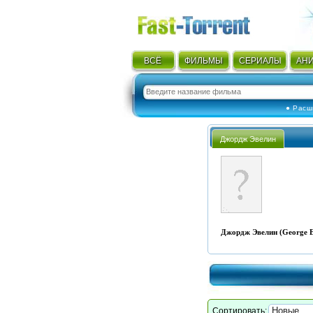
ВСЁ
ФИЛЬМЫ
СЕРИАЛЫ
АН
● Расш
Джордж Эвелин
Джордж Эвелин (George E
Сортировать: