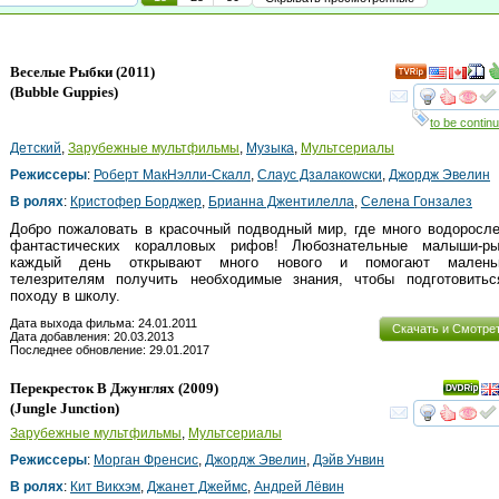
Веселые Рыбки
(2011)
(
Bubble Guppies
)
смот
to be continu
Детский
,
Зарубежные мультфильмы
,
Музыка
,
Мультсериалы
Режиссеры
:
Роберт МакНэлли-Скалл
,
Cлаус Дзалакоwски
,
Джордж Эвелин
В ролях
:
Кристофер Борджер
,
Брианна Джентилелла
,
Селена Гонзалез
Добро пожаловать в красочный подводный мир, где много водоросл
фантастических коралловых рифов! Любознательные малыши-ры
каждый день открывают много нового и помогают малень
телезрителям получить необходимые знания, чтобы подготовитьс
походу в школу.
Дата выхода фильма: 24.01.2011
Скачать и Смотре
Дата добавления: 20.03.2013
Последнее обновление: 29.01.2017
Перекресток В Джунглях
(2009)
(
Jungle Junction
)
смот
Зарубежные мультфильмы
,
Мультсериалы
Режиссеры
:
Морган Френсис
,
Джордж Эвелин
,
Дэйв Унвин
В ролях
:
Кит Викхэм
,
Джанет Джеймс
,
Андрей Лёвин