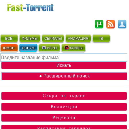
ВСЁ
ФИЛЬМЫ
СЕРИАЛЫ
АНИМАЦИЯ
ТВ
ЮМОР
ФОРУМ
ИГРЫ
КЛИПЫ
● Расширенный поиск
Скоро на экране
Коллекции
Рецензии
Расписание сериалов