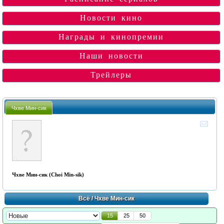
Новости кино
Награды и кинопремии
Наши новости
Трейлеры
Чхве Мин-сик
Чхве Мин-сик (Choi Min-sik)
Всё
/ Чхве Мин-сик
15
25
50