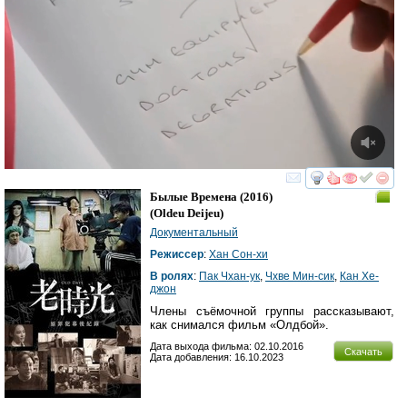
смотреть
инте
Былые Времена
(2016)
(
Oldeu Deijeu
)
Документальный
Режиссер
:
Хан Сон-хи
В ролях
:
Пак Чхан-ук
,
Чхве Мин-сик
,
Кан Хе-
джон
Члены съёмочной группы рассказывают,
как снимался фильм «Олдбой».
Дата выхода фильма: 02.10.2016
Скачать
Дата добавления: 16.10.2023