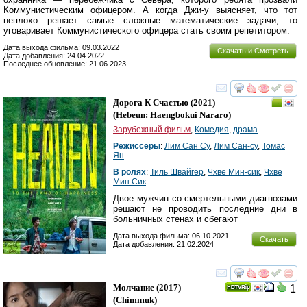
Коммунистическим офицером. А когда Джи-у выясняет, что тот
неплохо решает самые сложные математические задачи, то
уговаривает Коммунистического офицера стать своим репетитором.
Дата выхода фильма: 09.03.2022
Скачать и Смотреть
Дата добавления: 24.04.2022
Последнее обновление: 21.06.2023
смотреть
инте
Дорога К Счастью
(2021)
(
Hebeun: Haengbokui Nararo
)
Зарубежный фильм
,
Комедия
,
драма
Режиссеры
:
Лим Сан Су
,
Лим Сан-су
,
Томас
Ян
В ролях
:
Тиль Швайгер
,
Чхве Мин-сик
,
Чхве
Мин Сик
Двое мужчин со смертельными диагнозами
решают не проводить последние дни в
больничных стенах и сбегают
Дата выхода фильма: 06.10.2021
Скачать
Дата добавления: 21.02.2024
смотреть
инте
Молчание
(2017)
1
(
Chimmuk
)