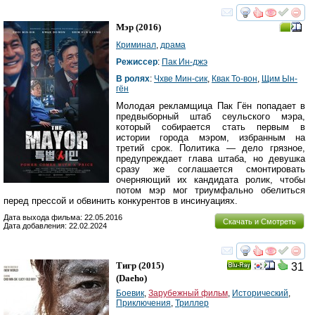
смотреть
инте
Мэр
(2016)
Криминал
,
драма
Режиссер
:
Пак Ин-джэ
В ролях
:
Чхве Мин-сик
,
Квак То-вон
,
Щим Ын-
гён
Молодая рекламщица Пак Гён попадает в
предвыборный штаб сеульского мэра,
который собирается стать первым в
истории города мэром, избранным на
третий срок. Политика — дело грязное,
предупреждает глава штаба, но девушка
сразу же соглашается смонтировать
очерняющий их кандидата ролик, чтобы
потом мэр мог триумфально обелиться
перед прессой и обвинить конкурентов в инсинуациях.
Дата выхода фильма: 22.05.2016
Скачать и Смотреть
Дата добавления: 22.02.2024
смотреть
инте
Тигр
(2015)
31
Ray
(
Daeho
)
Боевик
,
Зарубежный фильм
,
Исторический
,
Приключения
,
Триллер