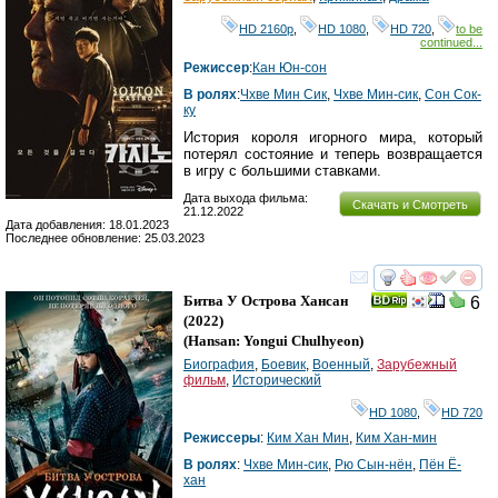
HD 2160р
,
HD 1080
,
HD 720
,
to be
continued...
Режиссер
:
Кан Юн-сон
В ролях
:
Чхве Мин Сик
,
Чхве Мин-сик
,
Сон Сок-
ку
История короля игорного мира, который
потерял состояние и теперь возвращается
в игру с большими ставками.
Дата выхода фильма:
Скачать и Смотреть
21.12.2022
Дата добавления: 18.01.2023
Последнее обновление: 25.03.2023
смотреть
инте
Битва У Острова Хансан
6
(2022)
(
Hansan: Yongui Chulhyeon
)
Биография
,
Боевик
,
Военный
,
Зарубежный
фильм
,
Исторический
HD 1080
,
HD 720
Режиссеры
:
Ким Хан Мин
,
Ким Хан-мин
В ролях
:
Чхве Мин-сик
,
Рю Сын-нён
,
Пён Ё-
хан