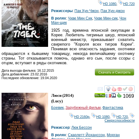
HD 1080
,
HD 720
Режиссеры
:
Пак Хун Чжон
,
Пак Хун-джон
В ролях
:
Чхве Мин Сик
,
Чхве Мин-сик
,
Чон
Ман-щик
1925 год, времена японской оккупации в
Корее. Любитель тигриных шкур, японский
военный министр, приказывает схватить
свирепого "Короля всех тигров Кореи".
Понимая всю опасность задания, охотники
обращаются к бывшему товарищу, некогда величайшему охотнику
страны. Тот отказывается помочь, однако его сын, после ссоры с
отцом, вступает в ряды охотников.
Дата выхода фильма: 16.12.2015
Скачать и Смотреть
Дата добавления: 23.02.2016
Последнее обновление: 19.04.2020
смотреть
инте
Люси
(2014)
1069
Ray
(
Lucy
)
Боевик
,
Зарубежный фильм
,
Фантастика
HD 2160р
,
HD 1080
,
HD 720
,
Сверхспособности
Режиссер
:
Люк Бессон
В ролях
:
Скарлетт Йоханссон
,
Морган