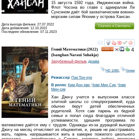
15 августа 1592 года, Имджинская война.
Флот Чосона во главе с адмиралом Ли
Сунсином даёт бой захватническим военно-
морским силам Японии у острова Хансан.
Дата выхода фильма: 27.07.2022
Скачать и Смотреть
Дата добавления: 12.10.2022
Последнее обновление: 07.11.2023
смотреть
инте
Гений Математики
(2022)
4
HD
(
Isanghan Naraui Suhakja
)
Зарубежный фильм
,
драма
HD 1080
,
Гении
Режиссер
:
Пак Тон-хун
В ролях
:
Ким Дон-хви
,
Чхве Мин Сик
,
Чхве
Мин-сик
Хан Джи-у учится в выпускном классе
элитной школы со спецпрограммой, куда
обычно берут детей обеспеченных
родителей. Хотя сам парень из бедной
семьи и попал сюда благодаря отличной
успеваемости, здешняя программа по
математике даётся ему с трудом. Однажды из-за дурацкой выходки
Джи-у на месяц отчисляют из общежития, и, решив не расстраивать
мать, парень напрашивается жить в каморке пожилого школьного
охранника — перебежчика с Севера, которого ребята прозвали