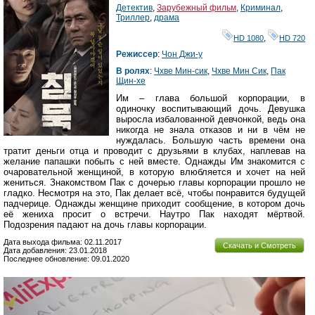
Детектив
,
Зарубежный фильм
,
Криминал
,
Триллер
,
драма
HD 1080
,
HD 720
Режиссер
:
Чон Джи-у
В ролях
:
Чхве Мин-сик
,
Чхве Мин Сик
,
Пак
Щин-хе
Им – глава большой корпорации, в
одиночку воспитывающий дочь. Девушка
выросла избалованной девчонкой, ведь она
никогда не знала отказов и ни в чём не
нуждалась. Большую часть времени она
тратит деньги отца и проводит с друзьями в клубах, наплевав на
желание папашки побыть с ней вместе. Однажды Им знакомится с
очаровательной женщиной, в которую влюбляется и хочет на ней
жениться. Знакомством Пак с дочерью главы корпорации прошло не
гладко. Несмотря на это, Пак делает всё, чтобы понравится будущей
падчерице. Однажды женщине приходит сообщение, в котором дочь
её жениха просит о встречи. Наутро Пак находят мёртвой.
Подозрения падают на дочь главы корпорации.
Дата выхода фильма: 02.11.2017
Скачать и Смотреть
Дата добавления: 23.01.2018
Последнее обновление: 09.01.2020