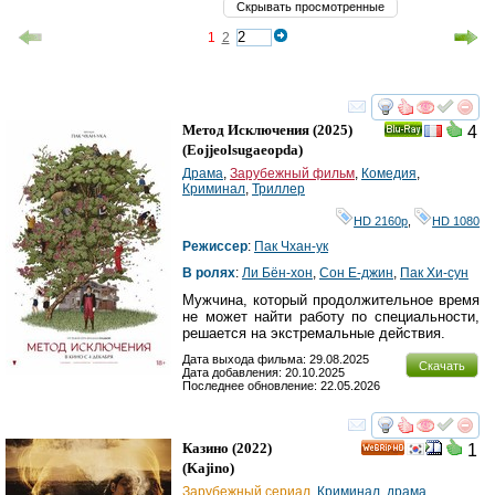
Скрывать просмотренные
1
2
смотреть
инте
Метод Исключения
(2025)
4
Ray
(
Eojjeolsugaeopda
)
Драма
,
Зарубежный фильм
,
Комедия
,
Криминал
,
Триллер
HD 2160р
,
HD 1080
Режиссер
:
Пак Чхан-ук
В ролях
:
Ли Бён-хон
,
Сон Е-джин
,
Пак Хи-сун
Мужчина, который продолжительное время
не может найти работу по специальности,
решается на экстремальные действия.
Дата выхода фильма: 29.08.2025
Скачать
Дата добавления: 20.10.2025
Последнее обновление: 22.05.2026
смотреть
инте
Казино
(2022)
1
HD
(
Kajino
)
Зарубежный сериал
,
Криминал
,
драма