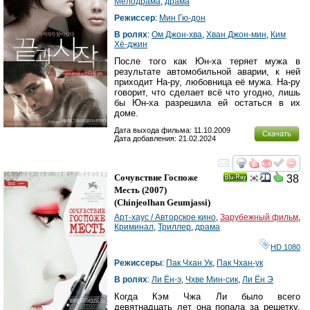
Мелодрама
,
драма
Режиссер
:
Мин Гю-дон
В ролях
:
Ом Джон-хва
,
Хван Джон-мин
,
Ким
Хё-джин
После того как Юн-ха теряет мужа в
результате автомобильной аварии, к ней
приходит На-ру, любовница её мужа. На-ру
говорит, что сделает всё что угодно, лишь
бы Юн-ха разрешила ей остаться в их
доме.
Дата выхода фильма: 11.10.2009
Скачать
Дата добавления: 21.02.2024
смотреть
инте
Сочувствие Госпоже
38
Ray
Месть
(2007)
(
Chinjeolhan Geumjassi
)
Арт-хаус / Авторское кино
,
Зарубежный фильм
,
Криминал
,
Триллер
,
драма
HD 1080
Режиссеры
:
Пак Чхан Ук
,
Пак Чхан-ук
В ролях
:
Ли Ён-э
,
Чхве Мин-сик
,
Ли Ён Э
Когда Кэм Чжа Ли было всего
девятнадцать лет она попала за решетку.