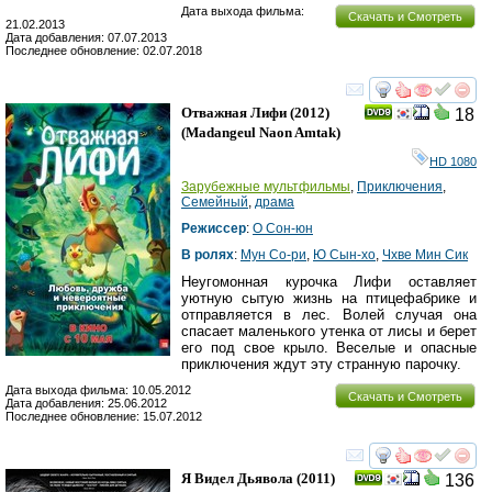
Дата выхода фильма:
Скачать и Смотреть
21.02.2013
Дата добавления: 07.07.2013
Последнее обновление: 02.07.2018
смотреть
инте
Отважная Лифи
(2012)
18
(
Madangeul Naon Amtak
)
HD 1080
Зарубежные мультфильмы
,
Приключения
,
Семейный
,
драма
Режиссер
:
О Сон-юн
В ролях
:
Мун Со-ри
,
Ю Сын-хо
,
Чхве Мин Сик
Неугомонная курочка Лифи оставляет
уютную сытую жизнь на птицефабрике и
отправляется в лес. Волей случая она
спасает маленького утенка от лисы и берет
его под свое крыло. Веселые и опасные
приключения ждут эту странную парочку.
Дата выхода фильма: 10.05.2012
Скачать и Смотреть
Дата добавления: 25.06.2012
Последнее обновление: 15.07.2012
смотреть
инте
Я Видел Дьявола
(2011)
136