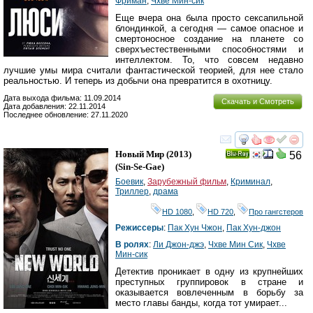
Фриман
,
Чхве Мин-сик
Еще вчера она была просто сексапильной
блондинкой, а сегодня — самое опасное и
смертоносное создание на планете со
сверхъестественными способностями и
интеллектом. То, что совсем недавно
лучшие умы мира считали фантастической теорией, для нее стало
реальностью. И теперь из добычи она превратится в охотницу.
Дата выхода фильма: 11.09.2014
Скачать и Смотреть
Дата добавления: 22.11.2014
Последнее обновление: 27.11.2020
смотреть
инте
Новый Мир
(2013)
56
Ray
(
Sin-Se-Gae
)
Боевик
,
Зарубежный фильм
,
Криминал
,
Триллер
,
драма
HD 1080
,
HD 720
,
Про гангстеров
Режиссеры
:
Пак Хун Чжон
,
Пак Хун-джон
В ролях
:
Ли Джон-джэ
,
Чхве Мин Сик
,
Чхве
Мин-сик
Детектив проникает в одну из крупнейших
преступных группировок в стране и
оказывается вовлеченным в борьбу за
место главы банды, когда тот умирает...