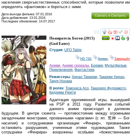
населения сверхъестественных способностей, которые позволили им
определять «фантомов» и бороться с ними.
Дата выхода фильма: 07.01.2016
Скачать и Смотреть
Дата добавления: 13.01.2016
Последнее обновление: 14.07.2017
смотреть
инте
Пожиратель Богов
(2015)
9
(
God Eater
)
Студия
:
UFO Table
HD 720
,
Аниме
,
Завершён
Аниме
,
Аниме сериалы
,
Боевик
,
Мультфильм
,
Приключения
,
Фантастика
Режиссеры
:
Хирао Такаюки
,
Такаюки Хирао
,
Такуя Нонака
В ролях
:
Томохиса Асо
,
Такахиро Фудзимото
,
Кидзима Рюити
Адаптация одноименной игры, вышедшей
на PSP в 2011 году. Развитие событий
данного аниме происходит в далеком
будущем. В центре сюжета — противостояние между огромными
загадочными монстрами, прозванными «арагами» (с яп. 荒神 — Бог
насилия) и сотрудниками организации «Фенрир», призванными
остановить разрушения, учиненные этими чудовищами. Также
сотрудники «Фенрира» вооружены особыми «божественными