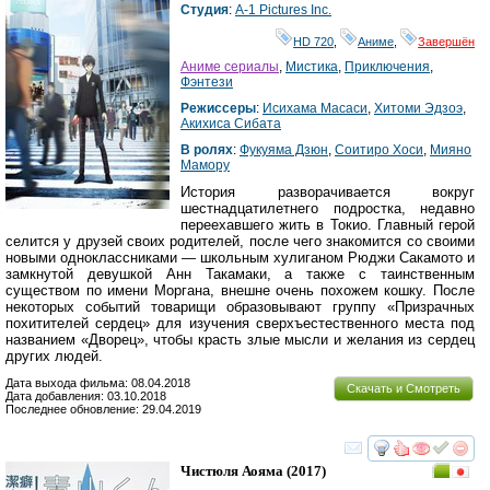
Студия
:
A-1 Pictures Inc.
HD 720
,
Аниме
,
Завершён
Аниме сериалы
,
Мистика
,
Приключения
,
Фэнтези
Режиссеры
:
Исихама Масаси
,
Хитоми Эдзоэ
,
Акихиса Сибата
В ролях
:
Фукуяма Дзюн
,
Соитиро Хоси
,
Мияно
Мамору
История разворачивается вокруг
шестнадцатилетнего подростка, недавно
переехавшего жить в Токио. Главный герой
селится у друзей своих родителей, после чего знакомится со своими
новыми одноклассниками — школьным хулиганом Рюджи Сакамото и
замкнутой девушкой Анн Такамаки, а также с таинственным
существом по имени Моргана, внешне очень похожем кошку. После
некоторых событий товарищи образовывают группу «Призрачных
похитителей сердец» для изучения сверхъестественного места под
названием «Дворец», чтобы красть злые мысли и желания из сердец
других людей.
Дата выхода фильма: 08.04.2018
Скачать и Смотреть
Дата добавления: 03.10.2018
Последнее обновление: 29.04.2019
смотреть
инте
Чистюля Аояма
(2017)