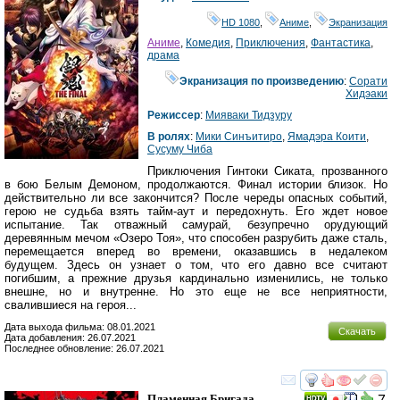
HD 1080
,
Аниме
,
Экранизация
Аниме
,
Комедия
,
Приключения
,
Фантастика
,
драма
Экранизация по произведению
:
Сорати
Хидэаки
Режиссер
:
Мияваки Тидзуру
В ролях
:
Мики Синъитиро
,
Ямадэра Коити
,
Сусуму Чиба
Приключения Гинтоки Сиката, прозванного
в бою Белым Демоном, продолжаются. Финал истории близок. Но
действительно ли все закончится? После череды опасных событий,
герою не судьба взять тайм-аут и передохнуть. Его ждет новое
испытание. Так отважный самурай, безупречно орудующий
деревянным мечом «Озеро Тоя», что способен разрубить даже сталь,
перемещается вперед во времени, оказавшись в недалеком
будущем. Здесь он узнает о том, что его давно все считают
погибшим, а прежние друзья кардинально изменились, не только
внешне, но и внутренне. Но это еще не все неприятности,
свалившиеся на героя...
Дата выхода фильма: 08.01.2021
Скачать
Дата добавления: 26.07.2021
Последнее обновление: 26.07.2021
смотреть
инте
Пламенная Бригада