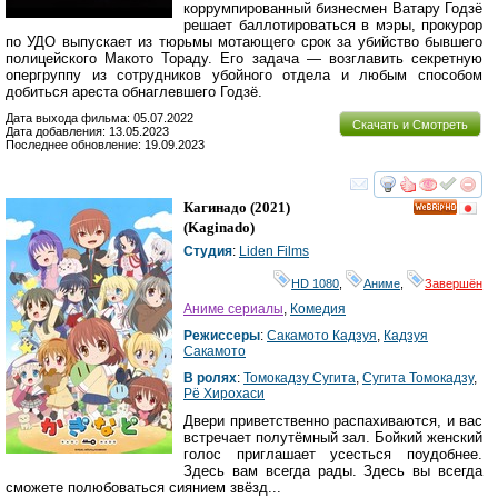
коррумпированный бизнесмен Ватару Годзё
решает баллотироваться в мэры, прокурор
по УДО выпускает из тюрьмы мотающего срок за убийство бывшего
полицейского Макото Тораду. Его задача — возглавить секретную
опергруппу из сотрудников убойного отдела и любым способом
добиться ареста обнаглевшего Годзё.
Дата выхода фильма: 05.07.2022
Скачать и Смотреть
Дата добавления: 13.05.2023
Последнее обновление: 19.09.2023
смотреть
инте
Кагинадо
(2021)
HD
(
Kaginado
)
Студия
:
Liden Films
HD 1080
,
Аниме
,
Завершён
Аниме сериалы
,
Комедия
Режиссеры
:
Сакамото Кадзуя
,
Кадзуя
Сакамото
В ролях
:
Томокадзу Сугита
,
Сугита Томокадзу
,
Рё Хирохаси
Двери приветственно распахиваются, и вас
встречает полутёмный зал. Бойкий женский
голос приглашает усесться поудобнее.
Здесь вам всегда рады. Здесь вы всегда
сможете полюбоваться сиянием звёзд...