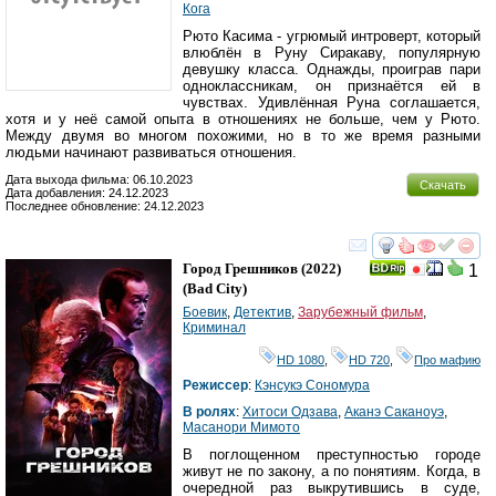
Кога
Рюто Касима - угрюмый интроверт, который
влюблён в Руну Сиракаву, популярную
девушку класса. Однажды, проиграв пари
одноклассникам, он признаётся ей в
чувствах. Удивлённая Руна соглашается,
хотя и у неё самой опыта в отношениях не больше, чем у Рюто.
Между двумя во многом похожими, но в то же время разными
людьми начинают развиваться отношения.
Дата выхода фильма: 06.10.2023
Скачать
Дата добавления: 24.12.2023
Последнее обновление: 24.12.2023
смотреть
инте
Город Грешников
(2022)
1
(
Bad City
)
Боевик
,
Детектив
,
Зарубежный фильм
,
Криминал
HD 1080
,
HD 720
,
Про мафию
Режиссер
:
Кэнсукэ Сономура
В ролях
:
Хитоси Одзава
,
Аканэ Саканоуэ
,
Масанори Мимото
В поглощенном преступностью городе
живут не по закону, а по понятиям. Когда, в
очередной раз выкрутившись в суде,