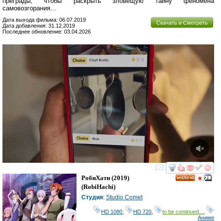
преграды, чтобы раскрыть зловещую тайну феномена
самовозгорания...
Дата выхода фильма: 06.07.2019
Скачать и Смотреть
Дата добавления: 31.12.2019
Последнее обновление: 03.04.2026
смотреть
инте
РобиХати
(2019)
HD
(
RobiHachi
)
Студия
:
Studio Comet
HD 1080
,
HD 720
,
to be continued...
,
Аниме