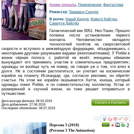
Аниме сериалы
,
Приключения
,
Фантастика
Режиссер
:
Такамацу Синдзи
В ролях
:
Накай Кадзуя
,
Комото Кэйсукэ
,
Сакагути Дайсукэ
Галактический век 0051. Нео-Токио. Прошло
полвека после установления первого
контакта. Человечество овладело
технологией полётов на сверхсветовой
скорости и вступило в межзвёздную федерацию, объединившись с
некоторыми другими разумными видами (инопланетянами). У Робби в
жизни чёрная полоса: с работой не везёт, женщины обманом
вынуждают его принимать участие в сомнительных предприятиях;
однажды он вообще чуть не помер, не говоря уж о том, что влез в
долги. Не в состоянии расплатиться, он улетает на космическом
корабле на планету Исэкандар, где, согласно рекламе, он обретёт
счастье. На этом же корабле оказывается Хатти, юноша, который
однажды помог Робби, и по совместительству коллектор. Устав от
размеренной и скучной жизни, он тоже решает отправиться в
путешествие.
Дата выхода фильма: 08.04.2019
Скачать и Смотреть
Дата добавления: 27.06.2019
Последнее обновление: 08.07.2019
смотреть
инте
Персона 5
(2018)
2
(
Persona 5 The Animation
)