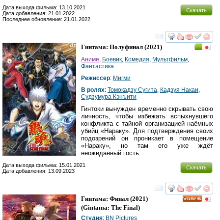
Дата выхода фильма: 13.10.2021
Скачать
Дата добавления: 21.01.2022
Последнее обновление: 21.01.2022
смотреть
инте
Гинтама: Полуфинал
(2021)
Аниме
,
Боевик
,
Комедия
,
Мультфильм
,
Фантастика
Режиссер
:
Мигми
В ролях
:
Томокадзу Сугита
,
Кадзуя Накаи
,
Судзумура Кэнъити
Гинтоки вынужден временно скрывать свою
личность, чтобы избежать вспыхнувшего
конфликта с тайной организацией наёмных
убийц «Нараку». Для подтверждения своих
подозрений он проникает в помещение
«Нараку», но там его уже ждёт
неожиданный гость.
Дата выхода фильма: 15.01.2021
Скачать
Дата добавления: 13.09.2023
смотреть
инте
Гинтама: Финал
(2021)
HD
(
Gintama: The Final
)
Студия
:
BN Pictures