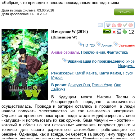
«Либры», что приводит к весьма неожиданным последствиям.
Дата выхода фильма: 03.06.2016
Скачать
Дата добавления: 06.10.2023
смотреть
инте
Измерение W
(2016)
12
(
Dimension W
)
HD 720
,
Аниме
,
Завершён
Аниме сериалы
,
Приключения
,
Фантастика
Экранизация по произведению
:
Унсё
Исидзука
Режиссеры
:
Камэй Канта
,
Канта Камэи
,
Ясуси
Муроя
В ролях
:
Даисукэ Оно
,
Рэина Уэда
,
Оно
Дайсукэ
В будущем мечта Николы Теслы о
беспроводной передаче электричества
осуществилась. Провода и батареи остались в прошлом, а люди
начали получать электричество из так называемых «катушек».
Однако со временем некоторые люди стали модифицировать свои
«катушки» и использовать их как оружие. Кёма Мабучи — «охотник»,
который в обмен на эти незаконные «катушки» получает деньги и
топливо для своего раритетного автомобиля, работающего на
бензине. Однажды, как и всегда, он берётся за работу: ему поручают
отобрать партию нелегальных «катушек». Перебив всех бандитов, он