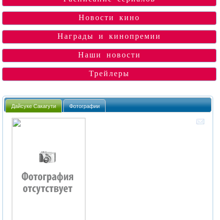
Новости кино
Награды и кинопремии
Наши новости
Трейлеры
Дайсуке Сакагути
Фотографии