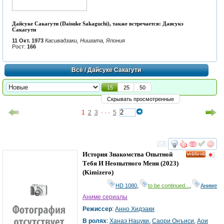
Дайсуке Сакагути (Daisuke Sakaguchi), также встречается: Даисукэ
Сакагути
11 Окт. 1973
Касивадзаки, Ниигата, Япония
Рост:
166
Всё
/ Дайсуке Сакагути
15
25
50
Скрывать просмотренные
1
2
3
· · ·
5
смотреть
инте
История Знакомства Опытной
HD
Тебя И Неопытного Меня
(2023)
(
Kimizero
)
HD 1080
,
to be continued...
,
Аниме
Аниме сериалы
Режиссер
:
Анно Хидэаки
В ролях
:
Ханаэ Нацуки
,
Саори Онъиси
,
Аои