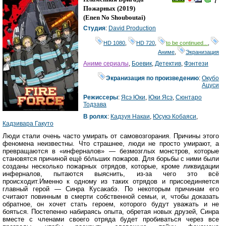
7
Пожарных
(2019)
(
Enen No Shouboutai
)
Студия
:
David Production
HD 1080
,
HD 720
,
to be continued...
,
Аниме
,
Экранизация
Аниме сериалы
,
Боевик
,
Детектив
,
Фэнтези
Экранизация по произведению
:
Окубо
Ацуси
Режиссеры
:
Ясэ Юки
,
Юки Ясэ
,
Сюнтаро
Тодзава
В ролях
:
Кадзуя Накаи
,
Юсукэ Кобаяси
,
Кадзивара Гакуто
Люди стали очень часто умирать от самовозгорания. Причины этого
феномена неизвестны. Что страшнее, люди не просто умирают, а
превращаются в «инферналов» — безмозглых монстров, которые
становятся причиной ещё бо́льших пожаров. Для борьбы с ними были
созданы несколько пожарных отрядов, которые, кроме ликвидации
инферналов, пытаются выяснить, из-за чего это всё
происходит.Именно к одному из таких отрядов и присоединяется
главный герой — Синра Кусакабэ. По некоторым причинам его
считают повинным в смерти собственной семьи, и, чтобы доказать
обратное, он хочет стать героем, которого будут уважать и не
бояться. Постепенно набираясь опыта, обретая новых друзей, Синра
вместе с членами своего отряда будет пробиваться через все