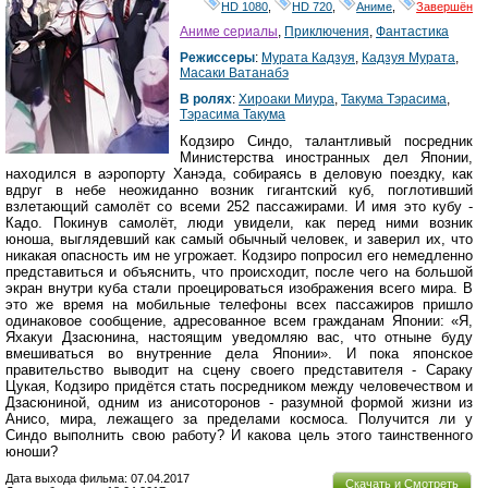
HD 1080
,
HD 720
,
Аниме
,
Завершён
Аниме сериалы
,
Приключения
,
Фантастика
Режиссеры
:
Мурата Кадзуя
,
Кадзуя Мурата
,
Масаки Ватанабэ
В ролях
:
Хироаки Миура
,
Такума Тэрасима
,
Тэрасима Такума
Кодзиро Синдо, талантливый посредник
Министерства иностранных дел Японии,
находился в аэропорту Ханэда, собираясь в деловую поездку, как
вдруг в небе неожиданно возник гигантский куб, поглотивший
взлетающий самолёт со всеми 252 пассажирами. И имя это кубу -
Кадо. Покинув самолёт, люди увидели, как перед ними возник
юноша, выглядевший как самый обычный человек, и заверил их, что
никакая опасность им не угрожает. Кодзиро попросил его немедленно
представиться и объяснить, что происходит, после чего на большой
экран внутри куба стали проецироваться изображения всего мира. В
это же время на мобильные телефоны всех пассажиров пришло
одинаковое сообщение, адресованное всем гражданам Японии: «Я,
Яхакуи Дзасюнина, настоящим уведомляю вас, что отныне буду
вмешиваться во внутренние дела Японии». И пока японское
правительство выводит на сцену своего представителя - Сараку
Цукая, Кодзиро придётся стать посредником между человечеством и
Дзасюниной, одним из анисоторонов - разумной формой жизни из
Анисо, мира, лежащего за пределами космоса. Получится ли у
Синдо выполнить свою работу? И какова цель этого таинственного
юноши?
Дата выхода фильма: 07.04.2017
Скачать и Смотреть