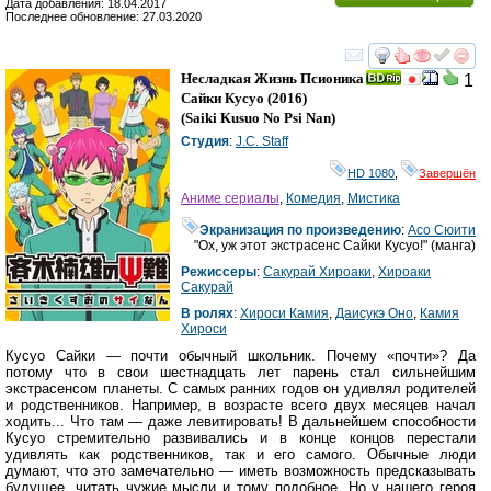
Дата добавления: 18.04.2017
Последнее обновление: 27.03.2020
смотреть
инте
Несладкая Жизнь Псионика
1
Сайки Кусуо
(2016)
(
Saiki Kusuo No Psi Nan
)
Студия
:
J.C. Staff
HD 1080
,
Завершён
Аниме сериалы
,
Комедия
,
Мистика
Экранизация по произведению
:
Асо Сюити
"Ох, уж этот экстрасенс Сайки Кусуо!" (манга)
Режиссеры
:
Сакурай Хироаки
,
Хироаки
Сакурай
В ролях
:
Хироси Камия
,
Даисукэ Оно
,
Камия
Хироси
Кусуо Сайки — почти обычный школьник. Почему «почти»? Да
потому что в свои шестнадцать лет парень стал сильнейшим
экстрасенсом планеты. С самых ранних годов он удивлял родителей
и родственников. Например, в возрасте всего двух месяцев начал
ходить... Что там — даже левитировать! В дальнейшем способности
Кусуо стремительно развивались и в конце концов перестали
удивлять как родственников, так и его самого. Обычные люди
думают, что это замечательно — иметь возможность предсказывать
будущее, читать чужие мысли и тому подобное. Но у нашего героя