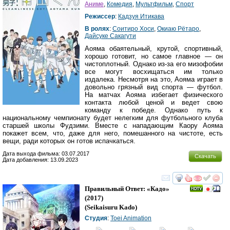
Аниме
,
Комедия
,
Мультфильм
,
Спорт
Режиссер
:
Кадзуя Итикава
В ролях
:
Соитиро Хоси
,
Окиаю Рётаро
,
Дайсуке Сакагути
Аояма обаятельный, крутой, спортивный,
хорошо готовит, но самое главное — он
чистоплотный. Однако из-за его мизофобии
все могут восхищаться им только
издалека. Несмотря на это, Аояма играет в
довольно грязный вид спорта — футбол.
На матчах Аояма избегает физического
контакта любой ценой и ведет свою
команду к победе. Однако путь к
национальному чемпионату будет нелегким для футбольного клуба
старшей школы Фудзими. Вместе с нападающим Каору Аояма
покажет всем, что, даже для него, помешанного на чистоте, есть
вещи, ради которых он готов испачкаться.
Дата выхода фильма: 03.07.2017
Скачать
Дата добавления: 13.09.2023
смотреть
инте
Правильный Ответ: «Кадо»
(2017)
(
Seikaisuru Kado
)
Студия
:
Toei Animation