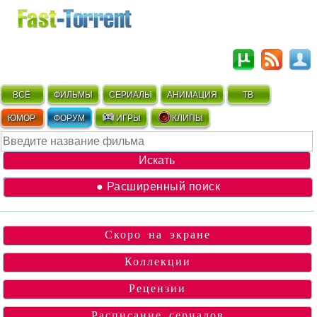
ВСЁ
ФИЛЬМЫ
СЕРИАЛЫ
АНИМАЦИЯ
ТВ
ЮМОР
ФОРУМ
ИГРЫ
КЛИПЫ
● Расширенный поиск
Скоро на экране
Коллекции
Рецензии
Расписание сериалов