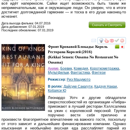
всё идёт наперекосяк. Сайки ищет возможность быть таким же
непримечательным, как и окружающие люди. Он уверен, что в итоге
достигнет долгожданной гармонии — и тоска в его душе наконец-то
исчезнет.
Дата выхода фильма: 04.07.2016
Скачать и Смотреть
Дата добавления: 07.01.2019
Последнее обновление: 07.01.2019
смотреть
инте
Фронт Кровавой Блокады: Король
Ресторана Королей
(2016)
(
Kekkai Sensen: Ousama No Restaurant No
Ousama
)
Аниме
,
Боевик
,
Комедия
,
Короткометражка
,
Мультфильм
,
Фантастика
,
Фэнтези
Режиссер
:
Риэ Мацумото
В ролях
:
Дайсуке Сакагути
,
Кадзуя Накаи
,
Кобаяси Ю
Леонардо Уотч и другие обладатели
сверхспособностей из организации «Либра»
приезжают в лучший ресторан Хэллсалема
на ужин с королевской персоной. Группе
поручено вести себя прилично и
произвести благоприятное впечатление на важного гостя, поскольку
от этого зависит и дальнейшее финансирование компании. Однако
изысканная и необычайно вкусная еда расслабляет парней из