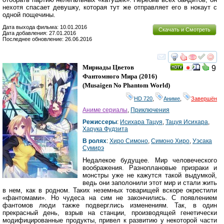
нехотя спасает девушку, которая тут же отправляет его в нокаут с
одной пощечины.
Дата выхода фильма: 10.01.2016
Скачать и Смотреть
Дата добавления: 27.01.2016
Последнее обновление: 26.06.2016
смотреть
инте
Мириады Цветов
9
Фантомного Мира
(2016)
(
Musaigen No Phantom World
)
HD 720
,
Аниме
,
Завершён
Аниме сериалы
,
Приключения
Режиссеры
:
Исихара Тацуя
,
Тацуя Исихара
,
Харука Фудзита
В ролях
:
Хиро Симоно
,
Симоно Хиро
,
Уэсака
Сумирэ
Недалекое будущее. Мир человеческого
воображения. Разноплановые призраки и
монстры уже не кажутся такой выдумкой,
ведь они заполонили этот мир и стали жить
в нем, как в родном. Таких неземных товарищей вскоре окрестили
«фантомами». Но чудеса на сим не закончились. С появлением
фантомов люди также подверглись изменениям. Так, в один
прекрасный день, взрыв на станции, производящей генетически
модифицированные продукты, привел к развитию у некоторой части