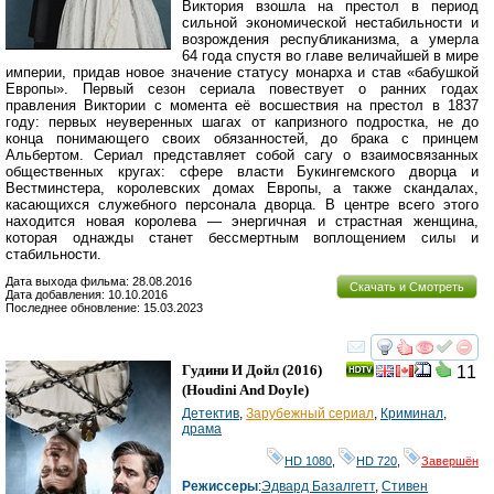
Виктория взошла на престол в период
сильной экономической нестабильности и
возрождения республиканизма, а умерла
64 года спустя во главе величайшей в мире
империи, придав новое значение статусу монарха и став «бабушкой
Европы». Первый сезон сериала повествует о ранних годах
правления Виктории с момента её восшествия на престол в 1837
году: первых неуверенных шагах от капризного подростка, не до
конца понимающего своих обязанностей, до брака с принцем
Альбертом. Сериал представляет собой сагу о взаимосвязанных
общественных кругах: сфере власти Букингемского дворца и
Вестминстера, королевских домах Европы, а также скандалах,
касающихся служебного персонала дворца. В центре всего этого
находится новая королева — энергичная и страстная женщина,
которая однажды станет бессмертным воплощением силы и
стабильности.
Дата выхода фильма: 28.08.2016
Скачать и Смотреть
Дата добавления: 10.10.2016
Последнее обновление: 15.03.2023
смотреть
инте
Гудини И Дойл
(2016)
11
(
Houdini And Doyle
)
Детектив
,
Зарубежный сериал
,
Криминал
,
драма
HD 1080
,
HD 720
,
Завершён
Режиссеры
:
Эдвард Базалгетт
,
Стивен