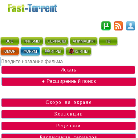
ВСЁ
ФИЛЬМЫ
СЕРИАЛЫ
АНИМАЦИЯ
ТВ
ЮМОР
ФОРУМ
ИГРЫ
КЛИПЫ
● Расширенный поиск
Скоро на экране
Коллекции
Рецензии
Расписание сериалов