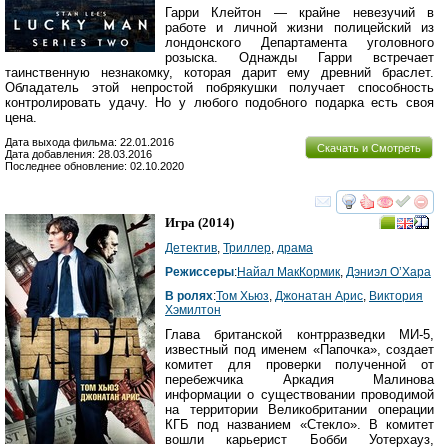
Гарри Клейтон — крайне невезучий в
работе и личной жизни полицейский из
лондонского Департамента уголовного
розыска. Однажды Гарри встречает
таинственную незнакомку, которая дарит ему древний браслет.
Обладатель этой непростой побрякушки получает способность
контролировать удачу. Но у любого подобного подарка есть своя
цена.
Дата выхода фильма: 22.01.2016
Скачать и Смотреть
Дата добавления: 28.03.2016
Последнее обновление: 02.10.2020
смотреть
инте
Игра
(2014)
Детектив
,
Триллер
,
драма
Режиссеры
:
Найал МакКормик
,
Дэниэл О’Хара
В ролях
:
Том Хьюз
,
Джонатан Арис
,
Виктория
Хэмилтон
Глава британской контрразведки МИ-5,
известный под именем «Папочка», создает
комитет для проверки полученной от
перебежчика Аркадия Малинова
информации о существовании проводимой
на территории Великобритании операции
КГБ под названием «Стекло». В комитет
вошли карьерист Бобби Уотерхауз,