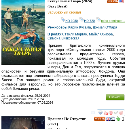
Сексуальная Тварь
(2024)
HD
(
Sexy Beast
)
Зарубежный сериал
HD 1080
,
HD 720
,
to be continued...
Режиссеры
:
Карин Кусама
,
Дэниэл О’Хара
В ролях
:
Стэнли Морган
,
Майкл Обиора
,
Симона Зивковская
Приквел британского криминального
триллера «Сексуальная тварь» 2000 года
рассказывает предысторию героев,
показывая их молодые годы. События
разворачиваются в 1990-х. Лучшие друзья
и воры, Дон и Гэл, погружаются в полную
опасностей и безумия криминальную атмосферу Лондона. Они
оказываются под влиянием набирающего власть преступника Тедди
Басса. Гэл заводит роман с соблазнительной Диди, актрисой
фильмов для взрослых, но это любовное приключение влечет за
собой большие риски.
Дата выхода фильма: 25.01.2024
Скачать
Дата добавления: 29.02.2024
Последнее обновление: 07.03.2024
смотреть
инте
Прошлое Не Отпустит
3
HD
(2021)