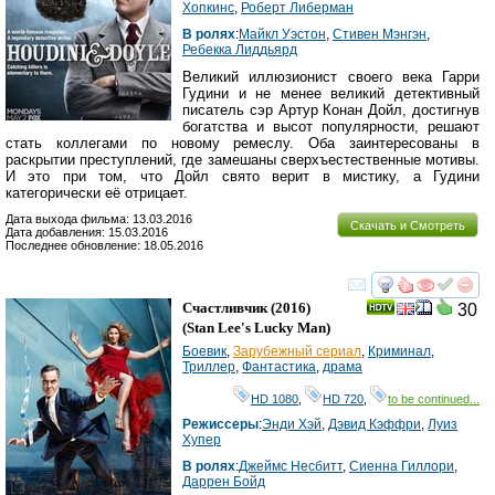
Хопкинс
,
Роберт Либерман
В ролях
:
Майкл Уэстон
,
Стивен Мэнгэн
,
Ребекка Лиддьярд
Великий иллюзионист своего века Гарри
Гудини и не менее великий детективный
писатель сэр Артур Конан Дойл, достигнув
богатства и высот популярности, решают
стать коллегами по новому ремеслу. Оба заинтересованы в
раскрытии преступлений, где замешаны сверхъестественные мотивы.
И это при том, что Дойл свято верит в мистику, а Гудини
категорически её отрицает.
Дата выхода фильма: 13.03.2016
Скачать и Смотреть
Дата добавления: 15.03.2016
Последнее обновление: 18.05.2016
смотреть
инте
Счастливчик
(2016)
30
(
Stan Lee's Lucky Man
)
Боевик
,
Зарубежный сериал
,
Криминал
,
Триллер
,
Фантастика
,
драма
HD 1080
,
HD 720
,
to be continued...
Режиссеры
:
Энди Хэй
,
Дэвид Кэффри
,
Луиз
Хупер
В ролях
:
Джеймс Несбитт
,
Сиенна Гиллори
,
Даррен Бойд