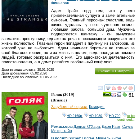
Финнеран
Адам Прайс горд тем, что у него
привлекательная супруга и замечательные
сыновья. Главный персонаж счастлив, ведь
жизнь удалась: у него чудесная семья,
любимая работа, большой дом. Мужчина
подвергается шантажу - он вынужден
заплатить преступнику, однако встреча с незнакомцем разрушает его
жизнь полностью. Главный герой попадает в паутину из заговоров, из
которой уже не выбраться. Адам начинает бороться не только за
своё благосостояние, но и за жизнь в целом, ведь находится немало
людей, готовых расправиться с ним. Его адвокатская деятельность
приостановлена, а в доме разжёгся глобальный конфликт.
Дата выхода фильма: 30.01.2020
Скачать и Смотреть
Дата добавления: 05.02.2020
Последнее обновление: 01.05.2022
смотреть
инте
Голяк
(2019)
61
(
Brassic
)
Зарубежный сериал
,
Комедия
HD 2160р
,
HD 1080
,
HD 720
,
to be
continued...
Режиссеры
:
Дэниэл О’Хара
,
Джон Райт
,
Сауль
Метцштайн
В ролях
:
Джозеф Гилган
,
Мишель Кигэн
,