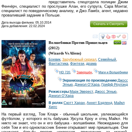
представитель спецотдела полиции Джим
Фенчёрч, специалист по прослушке Алан, его супруга, Сара Монтаг,
специалист по поведенческому анализу, и Джо Ламбэ, агент, недавно
проваливший задание в Польше.
Дата выхода фильма: 05.10.2014
Скачать и Смотреть
Дата добавления: 22.02.2024
смотреть
инте
Волшебники Против Пришельцев
(2012)
(
Wizards Vs Aliens
)
Боевик
,
Зарубежный сериал
,
Семейный
,
Фантастика
,
Фэнтези
,
драма
HD 720
,
Завершён
,
Маги и Волшебники
Экранизация по произведению
:
Джосс
Эгнью
,
Дэниэл О’Хара
,
Грифф Роулэнд
Режиссеры
:
Марк Эверест
,
Джосс Эгнью
,
Дэниэл О’Хара
В ролях
:
Скотт Харан
,
Аннет Бэдленд
,
Майкл
Хиггс
На первый взгляд, Том Кларк - обычный школьник, увлекающийся
футболом, у которого есть бабушка Урсула Кроу и отец Майкл. Но
никто не знает, что он и его бабушка - волшебники. Неожиданно для
себя Том и его одноклассник Бенни открывают мир пришельцев. Они
начинают борьбу против некроссов, пришедших за магией,