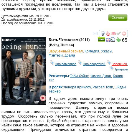
оставшейся последней во вселенной. Так Том и Бенни становятся
лучшими друзьями, у которых нет секретов друг от друга.
Дата выхода фильма: 29.10.2012
Скачать
Дата добавления: 25.11.2012
Последнее обновление: 03.03.2016
смотреть
инте
Быть Человеком
(2011)
65
(
Being Human
)
Зарубежный сериал
,
Комедия
,
Ужасы
,
Фэнтези
,
драма
Про вампиров
,
Про оборотней
,
Завершён
,
Призраки
Режиссеры
:
Тоби Хэйнс
,
Филип Джон
,
Колин
Тиг
В ролях
:
Ленора Кричлоу
,
Рассел Тови
,
Эйдан
Тернер
В одном доме вместе живут три очень
странных существа: вампир, оборотень и
привидение. Вампир старается всеми
силами не пить человеческую кровь, что дается ему с большим
трудом. Оборотень сильно переживает, что при полной луне он
превращается в волка. Добрый оборотень старается в полнолуние
найти себе такое занятие, которое не отразится на жизни и здоровье
окружающих. Привидение отличается странным поведением и