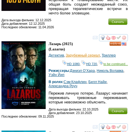
общая боль создает неожиданный союз,
превращая терапевтические встречи в
нечто более зловещее.
Дата выхода фильма: 12.12.2025
Скачать
Дата добавления: 12.12.2025
Последнее обновление: 11.04.2026
смотреть
инте
Лазарь
(2025)
HD
(
Lazarus
)
Детектив
,
Зарубежный сериал
,
Триллер
HD 1080
,
HD 720
,
to be continued...
Режиссеры
:
Дэниэл О’Хара
,
Николь Волавка
,
Уэйн Йип
В ролях
:
Сэм Клафлин
,
Билл Найи
,
Александра Роуч
Пережив личную потерю, Лазарус начинает
переживать тревожные переживания,
которые невозможно объяснить.
Дата выхода фильма: 22.10.2025
Скачать
Дата добавления: 23.10.2025
Последнее обновление: 09.11.2025
смотреть
инте