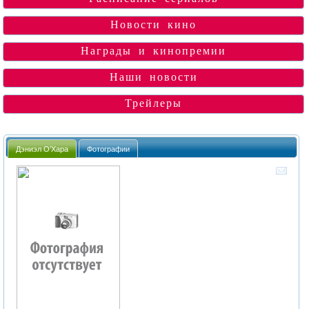
Новости кино
Награды и кинопремии
Наши новости
Трейлеры
Дэниэл О’Хара
Фотографии