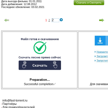
Дата выхода фильма: 01.01.2011
Скачать и Смотреть
Дата добавления: 12.08.2012
Последнее обновление: 03.02.2021
1
2
Preparation...
Successful completion✅
Для скачива
info@fast-torrent.ru
Партнёры
Для правообладателей