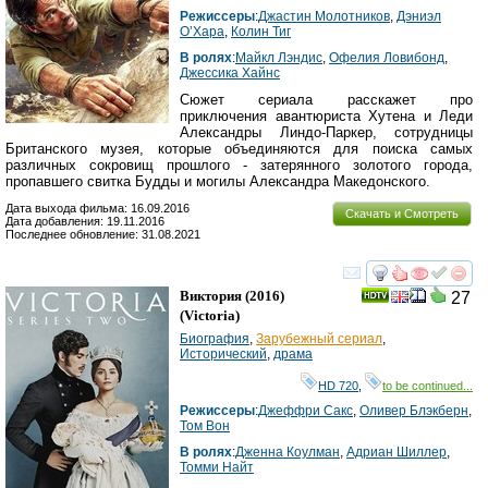
Режиссеры
:
Джастин Молотников
,
Дэниэл
О’Хара
,
Колин Тиг
В ролях
:
Майкл Лэндис
,
Офелия Ловибонд
,
Джессика Хайнс
Сюжет сериала расскажет про
приключения авантюриста Хутена и Леди
Александры Линдо-Паркер, сотрудницы
Британского музея, которые объединяются для поиска самых
различных сокровищ прошлого - затерянного золотого города,
пропавшего свитка Будды и могилы Александра Македонского.
Дата выхода фильма: 16.09.2016
Скачать и Смотреть
Дата добавления: 19.11.2016
Последнее обновление: 31.08.2021
смотреть
инте
Виктория
(2016)
27
(
Victoria
)
Биография
,
Зарубежный сериал
,
Исторический
,
драма
HD 720
,
to be continued...
Режиссеры
:
Джеффри Сакс
,
Оливер Блэкберн
,
Том Вон
В ролях
:
Дженна Коулман
,
Адриан Шиллер
,
Томми Найт