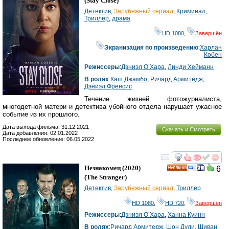
(
Stay Close
)
Детектив
,
Зарубежный сериал
,
Криминал
,
Триллер
,
драма
HD 1080
,
Завершён
Экранизация по произведению
:
Харлан
Кобен
Режиссеры
:
Дэниэл О’Хара
,
Линди Хейманн
В ролях
:
Каш Джамбо
,
Ричард Армитедж
,
Дэниэл Френсис
Течение жизней фотожурналиста,
многодетной матери и детектива убойного отдела нарушает ужасное
событие из их прошлого.
Дата выхода фильма: 31.12.2021
Скачать и Смотреть
Дата добавления: 02.01.2022
Последнее обновление: 06.05.2022
смотреть
инте
Незнакомец
(2020)
6
HD
(
The Stranger
)
Детектив
,
Зарубежный сериал
,
Триллер
HD 1080
,
HD 720
,
Завершён
Режиссеры
:
Дэниэл О’Хара
,
Ханна Куинн
В ролях
:
Ричард Армитедж
,
Шон Дули
,
Шиван