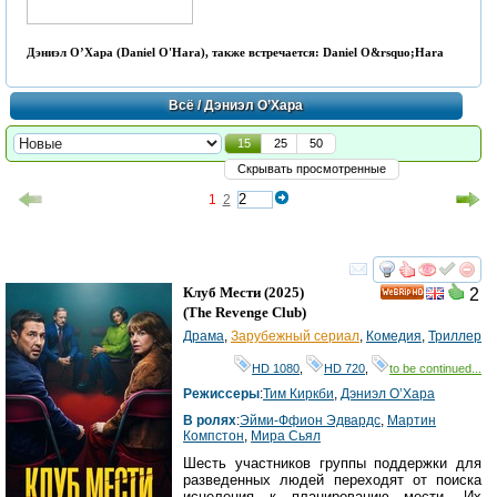
Дэниэл О’Хара (Daniel O'Hara), также встречается: Daniel O&rsquo;Hara
Всё
/ Дэниэл О’Хара
15
25
50
Скрывать просмотренные
1
2
смотреть
инте
Клуб Мести
(2025)
2
HD
(
The Revenge Club
)
Драма
,
Зарубежный сериал
,
Комедия
,
Триллер
HD 1080
,
HD 720
,
to be continued...
Режиссеры
:
Тим Киркби
,
Дэниэл О’Хара
В ролях
:
Эйми-Ффион Эдвардс
,
Мартин
Компстон
,
Мира Сьял
Шесть участников группы поддержки для
разведенных людей переходят от поиска
исцеления к планированию мести. Их