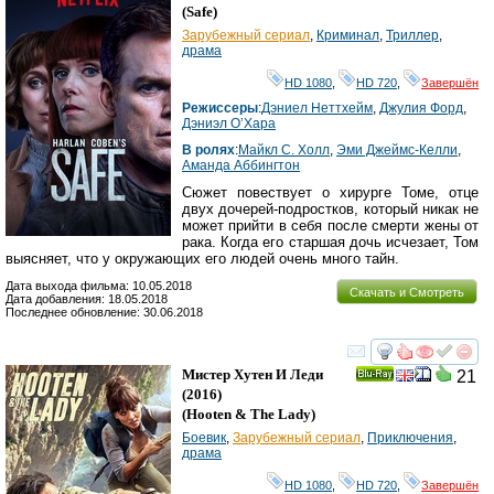
HD
(
Safe
)
Зарубежный сериал
,
Криминал
,
Триллер
,
драма
HD 1080
,
HD 720
,
Завершён
Режиссеры
:
Дэниел Неттхейм
,
Джулия Форд
,
Дэниэл О’Хара
В ролях
:
Майкл С. Холл
,
Эми Джеймс-Келли
,
Аманда Аббингтон
Сюжет повествует о хирурге Томе, отце
двух дочерей-подростков, который никак не
может прийти в себя после смерти жены от
рака. Когда его старшая дочь исчезает, Том
выясняет, что у окружающих его людей очень много тайн.
Дата выхода фильма: 10.05.2018
Скачать и Смотреть
Дата добавления: 18.05.2018
Последнее обновление: 30.06.2018
смотреть
инте
Мистер Хутен И Леди
21
Ray
(2016)
(
Hooten & The Lady
)
Боевик
,
Зарубежный сериал
,
Приключения
,
драма
HD 1080
,
HD 720
,
Завершён