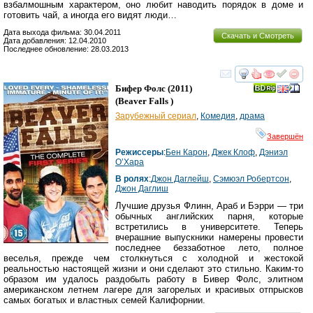
взбалмошным характером, оно любит наводить порядок в доме и
готовить чай, а иногда его видят люди…
Дата выхода фильма: 30.04.2011
Скачать и Смотреть
Дата добавления: 12.04.2010
Последнее обновление: 28.03.2013
смотреть
инте
Бифер Фолс
(2011)
(
Beaver Falls
)
Зарубежный сериал
,
Комедия
,
драма
Завершён
Режиссеры
:
Бен Карон
,
Джек Клоф
,
Дэниэл
О’Хара
В ролях
:
Джон Даглейш
,
Сэмюэл Робертсон
,
Джон Даглиш
Лучшие друзья Флинн, Араб и Бэрри — три
обычных английских парня, которые
встретились в университете. Теперь
вчерашние выпускники намерены провести
последнее беззаботное лето, полное
веселья, прежде чем столкнуться с холодной и жестокой
реальностью настоящей жизни и они сделают это стильно. Каким-то
образом им удалось раздобыть работу в Бивер Фолс, элитном
американском летнем лагере для загорелых и красивых отпрысков
самых богатых и властных семей Калифорнии.