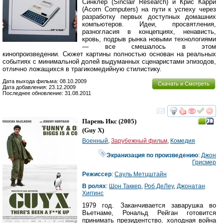
Синклер (Sinclair Research) и Крис Карри
(Acorn Computers) на пути к успеху через
разработку первых доступных домашних
компьютеров. Идеи, просвятления,
разногласия в концепциях, ненависть,
кровь, подрыв рынка новыми технологиями
— все смешалось в этом
кинопроизведении. Сюжет картины полностью основан на реальных
событиях с минимальной долей выдуманных сценаристами эпизодов,
отлично ложащихся в трагикомедийную стилистику.
Дата выхода фильма: 08.10.2009
Скачать и Смотреть
Дата добавления: 23.12.2009
Последнее обновление: 31.08.2011
смотреть
инте
Парень Икс
(2005)
(
Guy X
)
Военный
,
Зарубежный фильм
,
Комедия
Экранизация по произведению
:
Джон
Грисмер
Режиссер
:
Сауль Метцштайн
В ролях
:
Шон Таккер
,
Роб ДеЛеу
,
Джонатан
Хиггинс
1979 год. Заканчивается заварушка во
Вьетнаме, Рональд Рейган готовится
принимать президентство, холодная война