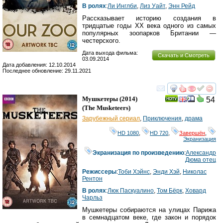
В ролях
:
Ли Инглби
,
Лиз Уайт
,
Энн Рейд
Рассказывает историю создания в
тридцатые годы XX века одного из самых
популярных зоопарков Британии —
честерского.
Дата выхода фильма:
Скачать и Смотреть
03.09.2014
Дата добавления: 12.10.2014
Последнее обновление: 29.11.2021
смотреть
инте
Мушкетеры
(2014)
54
(
The Musketeers
)
Зарубежный сериал
,
Приключения
,
драма
HD 1080
,
HD 720
,
Завершён
,
Экранизация
Экранизация по произведению
:
Александр
Дюма отец
Режиссеры
:
Тоби Хэйнс
,
Энди Хэй
,
Николас
Рентон
В ролях
:
Люк Паскуалино
,
Том Бёрк
,
Ховард
Чарльз
Мушкетеры собираются на улицах Парижа
в семнадцатом веке, где закон и порядок