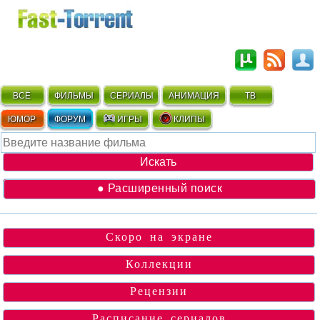
ВСЁ
ФИЛЬМЫ
СЕРИАЛЫ
АНИМАЦИЯ
ТВ
ЮМОР
ФОРУМ
ИГРЫ
КЛИПЫ
● Расширенный поиск
Скоро на экране
Коллекции
Рецензии
Расписание сериалов