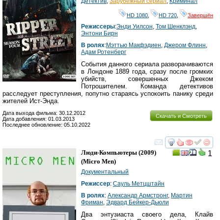
Детектив
,
Зарубежный сериал
,
Криминал
HD 1080
,
HD 720
,
Завершён
Режиссеры
:
Энди Уилсон
,
Том Шенклэнд
,
Энтони Бирн
В ролях
:
Мэттью Макфэдиен
,
Джером Флинн
,
Адам Ротенберг
События данного сериала разворачиваются
в Лондоне 1889 года, сразу после громких
убийств, совершенных Джеком
Потрошителем. Команда детективов
расследует преступления, попутно стараясь успокоить панику среди
жителей Ист-Энда.
Дата выхода фильма: 30.12.2012
Скачать и Смотреть
Дата добавления: 01.03.2013
Последнее обновление: 05.10.2022
смотреть
инте
Люди-Компьютеры
(2009)
1
(
Micro Men
)
Документальный
Режиссер
:
Сауль Метцштайн
В ролях
:
Александр Армстронг
,
Мартин
Фриман
,
Эдвард Бейкер-Дьюли
Два энтузиаста своего дела, Клайв