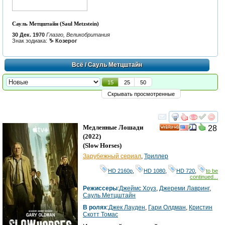
Сауль Метцштайн (Saul Metzstein)
30 Дек. 1970
Глазго, Великобритания
Знак зодиака:
♑ Козерог
Всё
/ Сауль Метцштайн
15
25
50
Скрывать просмотренные
смотреть
инте
Медленные Лошади
28
HD
(2022)
(
Slow Horses
)
Зарубежный сериал
,
Триллер
HD 2160р
,
HD 1080
,
HD 720
,
to be
continued...
Режиссеры
:
Джеймс Хоуз
,
Джереми Лавринг
,
Сауль Метцштайн
В ролях
:
Джек Лауден
,
Гари Олдман
,
Кристин
Скотт Томас