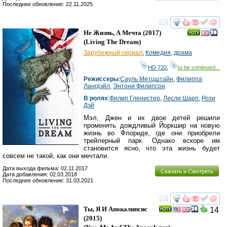
Последнее обновление: 22.11.2025
смотреть
инте
Не Жизнь, А Мечта
(2017)
(
Living The Dream
)
Зарубежный сериал
,
Комедия
,
драма
HD 720
,
to be continued...
Режиссеры
:
Сауль Метцштайн
,
Филиппа
Лангдэйл
,
Энтони Филипсон
В ролях
:
Филип Гленистер
,
Лесли Шарп
,
Рози
Дэй
Мэл, Джен и их двое детей решили
променять дождливый Йоркшир на новую
жизнь во Флориде, где они приобрели
трейлерный парк. Однако вскоре им
становится ясно, что эта жизнь будет
совсем не такой, как они мечтали.
Дата выхода фильма: 02.11.2017
Скачать и Смотреть
Дата добавления: 02.03.2018
Последнее обновление: 31.03.2021
смотреть
инте
Ты, Я И Апокалипсис
14
(2015)