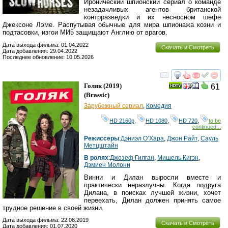
Иронический шпионский сериал о команде
незадачливых агентов британской
контрразведки и их несносном шефе
Джексоне Лэме. Распутывая обычные для мира шпионажа козни и
подтасовки, изгои МИ5 защищают Англию от врагов.
Дата выхода фильма: 01.04.2022
Скачать и Смотреть
Дата добавления: 29.04.2022
Последнее обновление: 10.05.2026
смотреть
инте
Голяк
(2019)
61
(
Brassic
)
Зарубежный сериал
,
Комедия
HD 2160р
,
HD 1080
,
HD 720
,
to be
continued...
Режиссеры
:
Дэниэл О’Хара
,
Джон Райт
,
Сауль
Метцштайн
В ролях
:
Джозеф Гилган
,
Мишель Кигэн
,
Дэмиен Молони
Винни и Дилан выросли вместе и
практически неразлучны. Когда подруга
Дилана, в поисках лучшей жизни, хочет
переехать, Дилан должен принять самое
трудное решение в своей жизни.
Дата выхода фильма: 22.08.2019
Скачать и Смотреть
Дата добавления: 01.07.2020