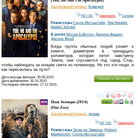
(
You, Me And The Apocalypse
)
Зарубежный сериал
,
Комедия
HD 720
,
Завершён
,
Ситком
Режиссеры
:
Сауль Метцштайн
,
Тим Киркби
,
Майкл Энглер
В ролях
:
Мэтью Бэйнтон
,
Дженна Фишер
,
Джоэль Фрай
Когда группа обычных людей узнаёт о
комете, диаметром в тринадцать
километров, которая летит навстречу
Земле, они спускаются под город Слау,
чтобы наблюдать за концом света по телевизору. Но кто эти люди, и
как пересеклись их пути?
Дата выхода фильма: 30.09.2015
Скачать и Смотреть
Дата добавления: 30.10.2015
Последнее обновление: 17.12.2015
смотреть
инте
Наш Зоопарк
(2014)
8
(
Our Zoo
)
Зарубежный сериал
,
драма
HD 720
,
Завершён
Режиссеры
:
Энди де Эммони
,
Роберт
МакКиллоп
,
Сауль Метцштайн