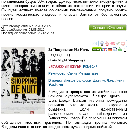
полицейская будка 50-х годов. Доктор черезвычайно эксцентричен и
имеет невероятные знания в областях технологии, истории и науки.
Он путешествует вместе со своими компаньонами, попутно борясь
против космических злодеев и спасая Землю от бесчисленных
врагов.
Дата выхода фильма: 26.03.2005
Скачать и Смотреть
Дата добавления: 28.06.2010
Последнее обновление: 26.12.2023
смотреть
инте
За Покупками На Ночь
1
Глядя
(2001)
(
Late Night Shopping
)
Зарубежный фильм
,
Комедия
Режиссер
:
Сауль Метцштайн
В ролях
:
Люк де Вулфсон
,
Джеймс Лэнс
,
Кейт
Эшфилд
Комедия о превратностях любви на фоне
ночного супермакета. Четыре друга —
Шон, Джоди, Винсент и Ленни неожиданно
понимают, что их жизнь — скучна и
обыденна. Если единственным
развлечением стало наблюдение за
Винсентом, который с переменным успехом
соблазняет местных девчонок. Но однажды группа молодых
бездельников становится свидетелем сумасшедших событий…