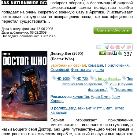
набирает обороты, а беспомощный рядовой
американской армии вследствие ошибки
попадает на очень секретную военную базу в Арктике. И испытывает
некоторые затруднения по возвращению назад, так как официально
перестал существовать…
Дата выхода фильма: 13.06.2005
Скачать и Смотреть
Дата добавления: 08.02.2009
Последнее обновление: 08.02.2009
смотреть
инте
Доктор Кто
(2005)
337
(
Doctor Who
)
Зарубежный сериал
,
Комедия
,
Приключения
,
Семейный
,
Фантастика
,
драма
HD 1080
,
HD 720
,
to be continued...
,
Про
путешествия во времени
,
Sci-Fi (Научная
фантастика)
,
Про космос
Режиссеры
:
Колин Тиг
,
Адам Смит
,
Грем
Харпер
В ролях
:
Дэвид Теннант
,
Мэтт Смит
,
Питер
Капальди
Сериал отображает приключения
мистического инопланетянина-гуманоида
называющего себя Доктор, без цели путешествуещего через время и
пространство в космическом корабле, который снаружи выглядит как