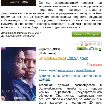
Он был многоаспектным творцом, чьи
творения невозможно классифицировать и
подогнать под принятые стандарты.
Двадцатый век часто называют эпохой разрушения границ, и он был
одним из тех, кто их разрушал, перестраивал под себя, создавая
собственную систему координат. Являясь основоположником
кубизма, он не боялся экспериментировать в любом направлении,
принося что-то свое, будь то скульптура или живопись.
Дата выхода фильма: 01.01.2017
Скачать и Смотреть
Дата добавления: 06.05.2024
смотреть
инте
Скрытое
(2016)
2
(
Undercover
)
Зарубежный сериал
,
Триллер
,
драма
Завершён
Режиссеры
:
Джеймс Хоуз
,
Джим О'Хенлон
В ролях
:
Шеннон Хэйес
,
Адриан Лестер
,
Дерек
Ридделл
Успешная адвокат возвращается в
Великобританию, чтобы стать первым
черным директором государственного
обвинения. Она начинает подозревать, что
всё, что знала о человеке, за которым она
была замужем в последние 20 лет,