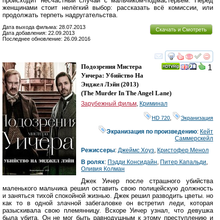
происходит несчастный случай с мальчиком-подмастерьем. Перед
женщинами стоит нелёгкий выбор: рассказать всё комиссии, или
продолжать терпеть надругательства.
Дата выхода фильма: 28.07.2013
Скачать и Смотреть
Дата добавления: 22.09.2013
Последнее обновление: 26.09.2016
смотреть
инте
Подозрения Мистера
1
Уичера: Убийство На
Энджел Лэйн
(2013)
(
The Murder In The Angel Lane
)
Зарубежный фильм
,
Криминал
HD 720
,
Экранизация
Экранизация по произведению
:
Кейт
Саммерскейл
Режиссеры
:
Джеймс Хоуз
,
Кристофер Менол
В ролях
:
Пэдди Консидайн
,
Питер Капальди
,
Оливия Колман
Джек Уичер после страшного убийства
маленького мальчика решил оставить свою полицейскую должность
и заняться тихой спокойной жизнью. Джек решил разводить цветы. но
как то в одной злачной забегаловке он встретил леди, которая
разыскивала свою племянницу. Вскоре Уичер узнал, что девушка
была убита. Он не мог быть равнодушным к этому преступлению и