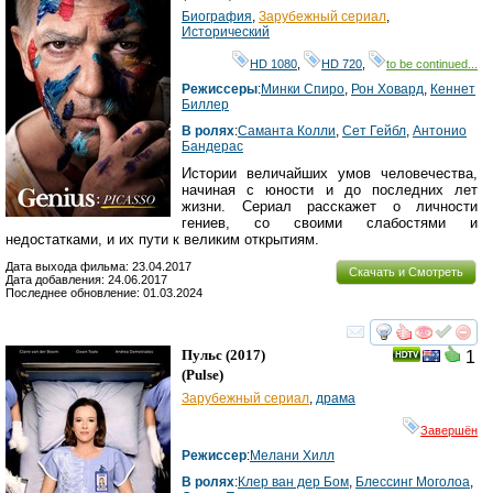
Биография
,
Зарубежный сериал
,
Исторический
HD 1080
,
HD 720
,
to be continued...
Режиссеры
:
Минки Спиро
,
Рон Ховард
,
Кеннет
Биллер
В ролях
:
Саманта Колли
,
Сет Гейбл
,
Антонио
Бандерас
Истории величайших умов человечества,
начиная с юности и до последних лет
жизни. Сериал расскажет о личности
гениев, со своими слабостями и
недостатками, и их пути к великим открытиям.
Дата выхода фильма: 23.04.2017
Скачать и Смотреть
Дата добавления: 24.06.2017
Последнее обновление: 01.03.2024
смотреть
инте
Пульс
(2017)
1
(
Pulse
)
Зарубежный сериал
,
драма
Завершён
Режиссер
:
Мелани Хилл
В ролях
:
Клер ван дер Бом
,
Блессинг Моголоа
,