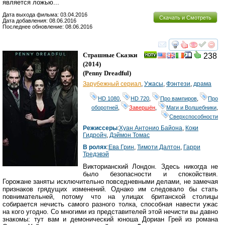
является ложью...
Дата выхода фильма: 03.04.2016
Скачать и Смотреть
Дата добавления: 08.06.2016
Последнее обновление: 08.06.2016
смотреть
инте
Страшные Сказки
238
(2014)
(
Penny Dreadful
)
Зарубежный сериал
,
Ужасы
,
Фэнтези
,
драма
HD 1080
,
HD 720
,
Про вампиров
,
Про
оборотней
,
Завершён
,
Маги и Волшебники
,
Сверхспособности
Режиссеры
:
Хуан Антонио Байона
,
Коки
Гидройч
,
Дэймон Томас
В ролях
:
Ева Грин
,
Тимоти Далтон
,
Гарри
Тредэвэй
Викторианский Лондон. Здесь никогда не
было безопасности и спокойствия.
Горожане заняты исключительно повседневными делами, не замечая
признаков грядущих изменений. Однако им следовало бы стать
повнимательней, потому что на улицах британской столицы
собирается нечисть самого разного толка, способная навести ужас
на кого угодно. Со многими из представителей этой нечисти вы давно
знакомы: тут вам и демонический юноша Дориан Грей из романа