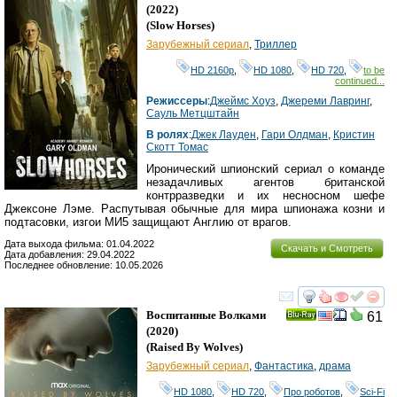
HD
(2022)
(
Slow Horses
)
Зарубежный сериал
,
Триллер
HD 2160р
,
HD 1080
,
HD 720
,
to be
continued...
Режиссеры
:
Джеймс Хоуз
,
Джереми Лавринг
,
Сауль Метцштайн
В ролях
:
Джек Лауден
,
Гари Олдман
,
Кристин
Скотт Томас
Иронический шпионский сериал о команде
незадачливых агентов британской
контрразведки и их несносном шефе
Джексоне Лэме. Распутывая обычные для мира шпионажа козни и
подтасовки, изгои МИ5 защищают Англию от врагов.
Дата выхода фильма: 01.04.2022
Скачать и Смотреть
Дата добавления: 29.04.2022
Последнее обновление: 10.05.2026
смотреть
инте
Воспитанные Волками
61
Ray
(2020)
(
Raised By Wolves
)
Зарубежный сериал
,
Фантастика
,
драма
HD 1080
,
HD 720
,
Про роботов
,
Sci-Fi