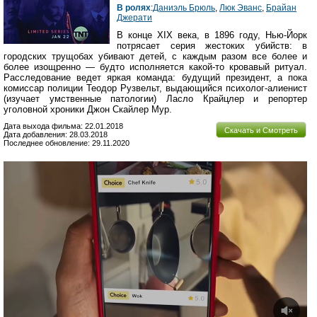
В ролях
:
Даниэль Брюль
,
Люк Эванс
,
Брайан
Джерати
В конце XIX века, в 1896 году, Нью-Йорк
потрясает серия жестоких убийств: в
городских трущобах убивают детей, с каждым разом все более и
более изощренно — будто исполняется какой-то кровавый ритуал.
Расследование ведет яркая команда: будущий президент, а пока
комиссар полиции Теодор Рузвельт, выдающийся психолог-алиенист
(изучает умственные патологии) Ласло Крайцлер и репортер
уголовной хроники Джон Скайлер Мур.
Дата выхода фильма: 22.01.2018
Скачать и Смотреть
Дата добавления: 28.03.2018
Последнее обновление: 29.11.2020