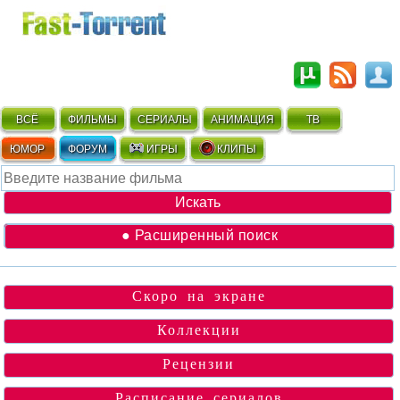
ВСЁ
ФИЛЬМЫ
СЕРИАЛЫ
АНИМАЦИЯ
ТВ
ЮМОР
ФОРУМ
ИГРЫ
КЛИПЫ
● Расширенный поиск
Скоро на экране
Коллекции
Рецензии
Расписание сериалов