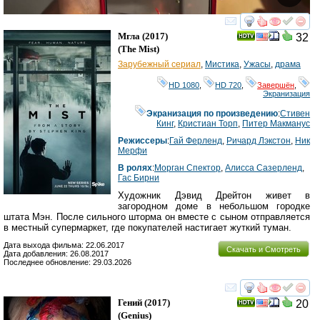
смотреть
инте
Мгла
(2017)
32
(
The Mist
)
Зарубежный сериал
,
Мистика
,
Ужасы
,
драма
HD 1080
,
HD 720
,
Завершён
,
Экранизация
Экранизация по произведению
:
Стивен
Кинг
,
Кристиан Торп
,
Питер Макманус
Режиссеры
:
Гай Ферленд
,
Ричард Лэкстон
,
Ник
Мерфи
В ролях
:
Морган Спектор
,
Алисса Сазерленд
,
Гас Бирни
Художник Дэвид Дрейтон живет в
загородном доме в небольшом городке
штата Мэн. После сильного шторма он вместе с сыном отправляется
в местный супермаркет, где покупателей настигает жуткий туман.
Дата выхода фильма: 22.06.2017
Скачать и Смотреть
Дата добавления: 26.08.2017
Последнее обновление: 29.03.2026
смотреть
инте
Гений
(2017)
20
(
Genius
)