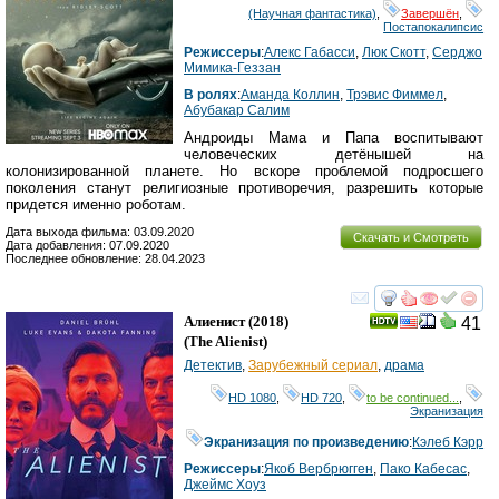
(Научная фантастика)
,
Завершён
,
Постапокалипсис
Режиссеры
:
Алекс Габасси
,
Люк Скотт
,
Серджо
Мимика-Геззан
В ролях
:
Аманда Коллин
,
Трэвис Фиммел
,
Абубакар Салим
Андроиды Мама и Папа воспитывают
человеческих детёнышей на
колонизированной планете. Но вскоре проблемой подросшего
поколения станут религиозные противоречия, разрешить которые
придется именно роботам.
Дата выхода фильма: 03.09.2020
Скачать и Смотреть
Дата добавления: 07.09.2020
Последнее обновление: 28.04.2023
смотреть
инте
Алиенист
(2018)
41
(
The Alienist
)
Детектив
,
Зарубежный сериал
,
драма
HD 1080
,
HD 720
,
to be continued...
,
Экранизация
Экранизация по произведению
:
Кэлеб Кэрр
Режиссеры
:
Якоб Вербрюгген
,
Пако Кабесас
,
Джеймс Хоуз