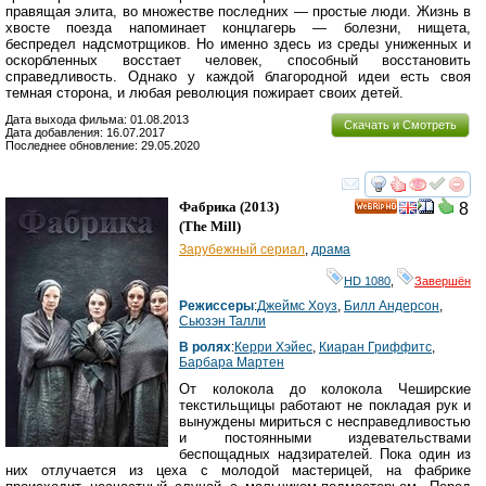
правящая элита, во множестве последних — простые люди. Жизнь в
хвосте поезда напоминает концлагерь — болезни, нищета,
беспредел надсмотрщиков. Но именно здесь из среды униженных и
оскорбленных восстает человек, способный восстановить
справедливость. Однако у каждой благородной идеи есть своя
темная сторона, и любая революция пожирает своих детей.
Дата выхода фильма: 01.08.2013
Скачать и Смотреть
Дата добавления: 16.07.2017
Последнее обновление: 29.05.2020
смотреть
инте
Фабрика
(2013)
8
HD
(
The Mill
)
Зарубежный сериал
,
драма
HD 1080
,
Завершён
Режиссеры
:
Джеймс Хоуз
,
Билл Андерсон
,
Сьюзэн Талли
В ролях
:
Керри Хэйес
,
Киаран Гриффитс
,
Барбара Мартен
От колокола до колокола Чеширские
текстильщицы работают не покладая рук и
вынуждены мириться с несправедливостью
и постоянными издевательствами
беспощадных надзирателей. Пока один из
них отлучается из цеха с молодой мастерицей, на фабрике