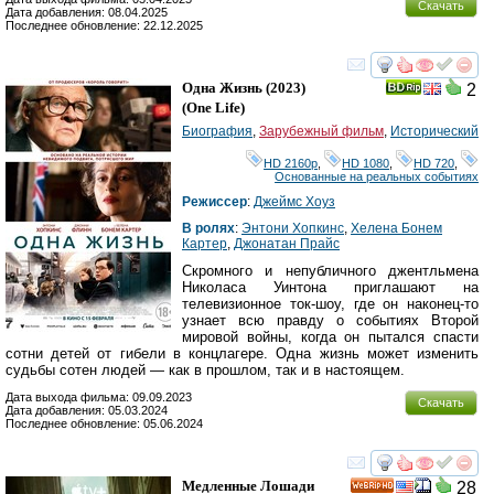
Скачать
Дата добавления: 08.04.2025
Последнее обновление: 22.12.2025
смотреть
инте
Одна Жизнь
(2023)
2
(
One Life
)
Биография
,
Зарубежный фильм
,
Исторический
HD 2160р
,
HD 1080
,
HD 720
,
Основанные на реальных событиях
Режиссер
:
Джеймс Хоуз
В ролях
:
Энтони Хопкинс
,
Хелена Бонем
Картер
,
Джонатан Прайс
Скромного и непубличного джентльмена
Николаса Уинтона приглашают на
телевизионное ток-шоу, где он наконец-то
узнает всю правду о событиях Второй
мировой войны, когда он пытался спасти
сотни детей от гибели в концлагере. Одна жизнь может изменить
судьбы сотен людей — как в прошлом, так и в настоящем.
Дата выхода фильма: 09.09.2023
Скачать
Дата добавления: 05.03.2024
Последнее обновление: 05.06.2024
смотреть
инте
Медленные Лошади
28