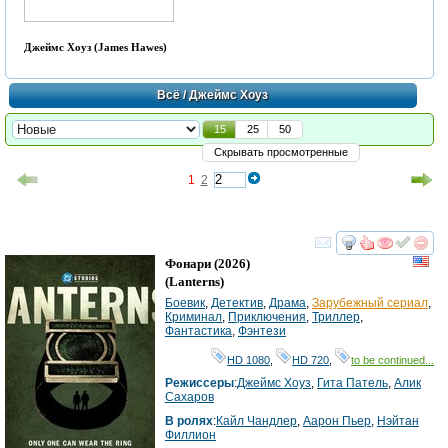
Джеймс Хоуз (James Hawes)
Всё
/ Джеймс Хоуз
15
25
50
Скрывать просмотренные
1
2
смотреть
инте
Фонари
(2026)
(
Lanterns
)
Боевик
,
Детектив
,
Драма
,
Зарубежный сериал
,
Криминал
,
Приключения
,
Триллер
,
Фантастика
,
Фэнтези
HD 1080
,
HD 720
,
to be continued...
Режиссеры
:
Джеймс Хоуз
,
Гита Патель
,
Алик
Сахаров
В ролях
:
Кайл Чандлер
,
Аарон Пьер
,
Нэйтан
Филлион