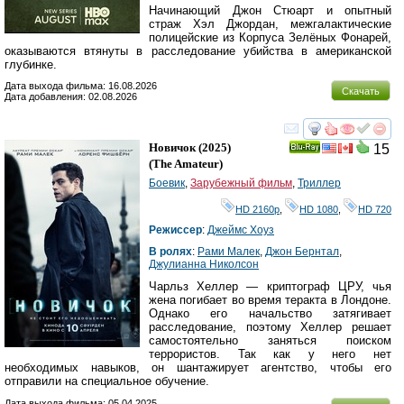
Начинающий Джон Стюарт и опытный
страж Хэл Джордан, межгалактические
полицейские из Корпуса Зелёных Фонарей,
оказываются втянуты в расследование убийства в американской
глубинке.
Дата выхода фильма: 16.08.2026
Скачать
Дата добавления: 02.08.2026
смотреть
инте
Новичок
(2025)
15
Ray
(
The Amateur
)
Боевик
,
Зарубежный фильм
,
Триллер
HD 2160р
,
HD 1080
,
HD 720
Режиссер
:
Джеймс Хоуз
В ролях
:
Рами Малек
,
Джон Бернтал
,
Джулианна Николсон
Чарльз Хеллер — криптограф ЦРУ, чья
жена погибает во время теракта в Лондоне.
Однако его начальство затягивает
расследование, поэтому Хеллер решает
самостоятельно заняться поиском
террористов. Так как у него нет
необходимых навыков, он шантажирует агентство, чтобы его
отправили на специальное обучение.
Дата выхода фильма: 05.04.2025