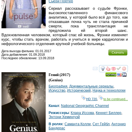
Сьюзи Портер
Сериал рассказывает о судьбе Фрэнки,
высокопоставленного финансового
аналитика, у которой было всё до того, как
отказавшая почка чуть не стала причиной
смерти, пока трансплантация не
предложила ей второй шанс.
Вдохновленная человеком, который спас ей жизнь, Фрэнки изменяет
курс, чтобы стать врачом, работать и учиться в мире кардиологии и
нефрологического отделения крупной учебной больницы.
Дата выхода фильма: 01.01.2017
Скачать
Дата добавления: 01.09.2018
Последнее обновление: 13.09.2018
смотреть
инте
Гений
(2017)
(
Genius
)
Биография
,
Документальные сериалы
,
Искусство
,
Исторический
,
Наука и технологии
HD 720
,
to be continued...
Канал
:
National Geographic Channel
Режиссеры
:
Клара Иссова
,
Кеннет Биллер
,
Энтони Хемингуэй
В ролях
:
Саманта Колли
,
Сет Гейбл
,
Антонио
Бандерас