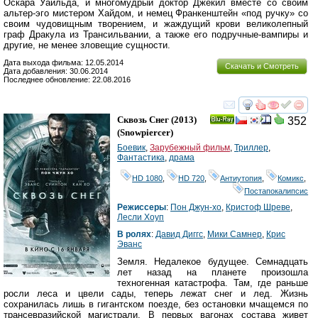
Оскара Уайльда, и многомудрый доктор Джекил вместе со своим
альтер-эго мистером Хайдом, и немец Франкенштейн «под ручку» со
своим чудовищным творением, и жаждущий крови великолепный
граф Дракула из Трансильвании, а также его подручные-вампиры и
другие, не менее зловещие сущности.
Дата выхода фильма: 12.05.2014
Скачать и Смотреть
Дата добавления: 30.06.2014
Последнее обновление: 22.08.2016
смотреть
инте
Сквозь Снег
(2013)
352
Ray
(
Snowpiercer
)
Боевик
,
Зарубежный фильм
,
Триллер
,
Фантастика
,
драма
HD 1080
,
HD 720
,
Антиутопия
,
Комикс
,
Постапокалипсис
Режиссеры
:
Пон Джун-хо
,
Кристоф Шреве
,
Лесли Хоуп
В ролях
:
Давид Диггс
,
Мики Самнер
,
Крис
Эванс
Земля. Недалекое будущее. Семнадцать
лет назад на планете произошла
техногенная катастрофа. Там, где раньше
росли леса и цвели сады, теперь лежат снег и лед. Жизнь
сохранилась лишь в гигантском поезде, без остановки мчащемся по
трансевразийской магистрали. В первых вагонах состава живет