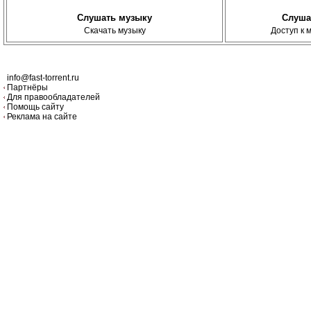
Слушать музыку
Слуша
Скачать музыку
Доступ к 
info@fast-torrent.ru
Партнёры
Для правообладателей
Помощь сайту
Реклама на сайте