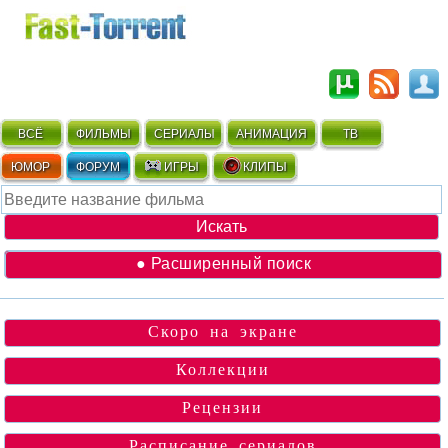
ВСЁ
ФИЛЬМЫ
СЕРИАЛЫ
АНИМАЦИЯ
ТВ
ЮМОР
ФОРУМ
ИГРЫ
КЛИПЫ
● Расширенный поиск
Скоро на экране
Коллекции
Рецензии
Расписание сериалов