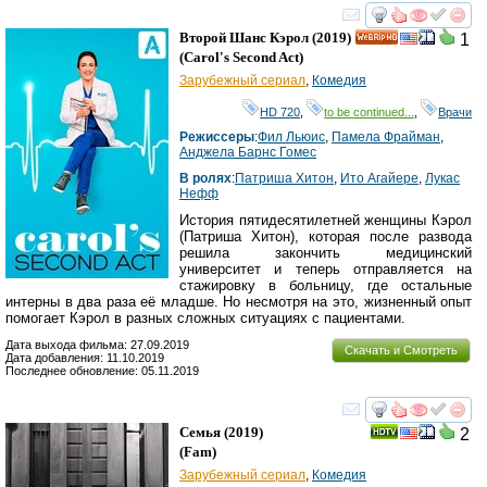
смотреть
инте
Второй Шанс Кэрол
(2019)
1
HD
(
Carol's Second Act
)
Зарубежный сериал
,
Комедия
HD 720
,
to be continued...
,
Врачи
Режиссеры
:
Фил Льюис
,
Памела Фрайман
,
Анджела Барнс Гомес
В ролях
:
Патриша Хитон
,
Ито Агайере
,
Лукас
Нефф
История пятидесятилетней женщины Кэрол
(Патриша Хитон), которая после развода
решила закончить медицинский
университет и теперь отправляется на
стажировку в больницу, где остальные
интерны в два раза её младше. Но несмотря на это, жизненный опыт
помогает Кэрол в разных сложных ситуациях с пациентами.
Дата выхода фильма: 27.09.2019
Скачать и Смотреть
Дата добавления: 11.10.2019
Последнее обновление: 05.11.2019
смотреть
инте
Семья
(2019)
2
(
Fam
)
Зарубежный сериал
,
Комедия