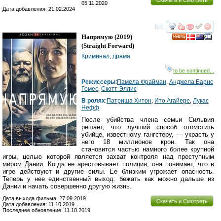
05.11.2020
Дата добавления: 21.02.2024
смотреть
инте
Напрямую
(2019)
(
Straight Forward
)
Криминал
,
драма
to be continued...
Режиссеры
:
Памела Фрайман
,
Анджела Барнс
Гомес
,
Скотт Эллис
В ролях
:
Патриша Хитон
,
Ито Агайере
,
Лукас
Нефф
После убийства члена семьи Сильвия
решает, что лучший способ отомстить
убийце, известному гангстеру, — украсть у
него 18 миллионов крон. Так она
становится частью намного более крупной
игры, целью которой является захват контроля над преступным
миром Дании. Когда ее арестовывает полиция, она понимает, что в
игре действуют и другие силы. Ее близким угрожает опасность.
Теперь у нее единственный выход: бежать как можно дальше из
Дании и начать совершенно другую жизнь.
Дата выхода фильма: 27.09.2019
Скачать и Смотреть
Дата добавления: 11.10.2019
Последнее обновление: 11.10.2019