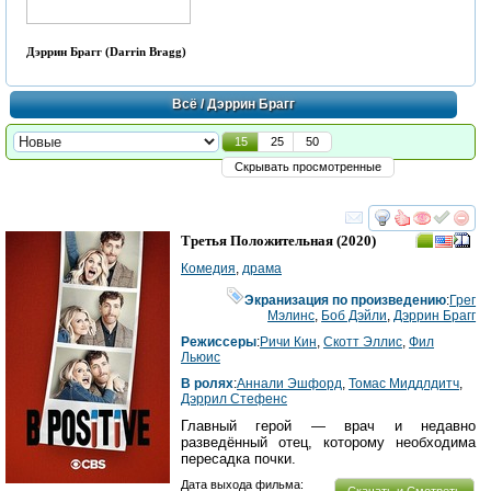
Дэррин Брагг (Darrin Bragg)
Всё
/ Дэррин Брагг
15
25
50
Скрывать просмотренные
смотреть
инте
Третья Положительная
(2020)
Комедия
,
драма
Экранизация по произведению
:
Грег
Мэлинс
,
Боб Дэйли
,
Дэррин Брагг
Режиссеры
:
Ричи Кин
,
Скотт Эллис
,
Фил
Льюис
В ролях
:
Аннали Эшфорд
,
Томас Миддлдитч
,
Дэррил Стефенс
Главный герой — врач и недавно
разведённый отец, которому необходима
пересадка почки.
Дата выхода фильма:
Скачать и Смотреть