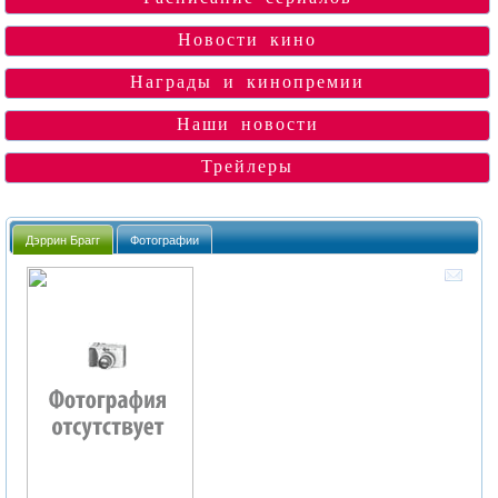
Новости кино
Награды и кинопремии
Наши новости
Трейлеры
Дэррин Брагг
Фотографии