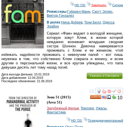
HD 720
,
Завершён
,
Ситком
Режиссеры
:
Гэбриел Манн
,
Скотт Эллис
,
Виктор Гонзалез
В ролях
:
Нина Добрев
,
Тони Белл
,
Одесса
Эзайон
Сериал «Фам» ведает о молодой женщине,
которую зовут Клем, в жизни которой
нежданно возникает младшая сводная
сестра Шэннон. Девочка намеревается
проживать с Клем и ее женихом, чтоб
избежать надобности проживать с невезучим папой – вот лишь
неувязка в том, что собственно Клем соврала и жениху, и всем
другим о персональной жизни, и все кругом убеждены, что папа
девушки десять лет тому назад погиб.
Дата выхода фильма: 10.01.2019
Скачать и Смотреть
Дата добавления: 12.04.2019
Последнее обновление: 21.06.2019
смотреть
инте
Зона 51
(2015)
10
HD
(
Area 51
)
Зарубежный фильм
,
Триллер
,
Ужасы
,
Фантастика
HD 720
,
Псевдодокументальный
Режиссер
:
Орен Пели