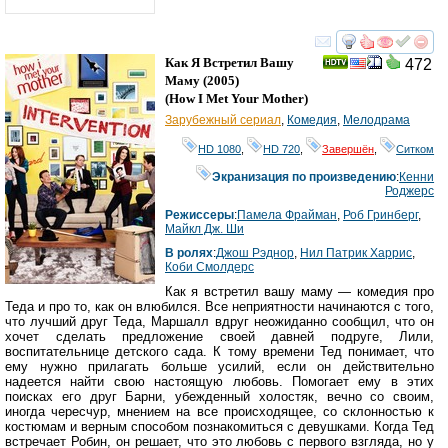
смотреть
инте
Как Я Встретил Вашу
472
Маму
(2005)
(
How I Met Your Mother
)
Зарубежный сериал
,
Комедия
,
Мелодрама
HD 1080
,
HD 720
,
Завершён
,
Ситком
Экранизация по произведению
:
Кенни
Роджерс
Режиссеры
:
Памела Фрайман
,
Роб Гринберг
,
Майкл Дж. Ши
В ролях
:
Джош Рэднор
,
Нил Патрик Харрис
,
Коби Смолдерс
Как я встретил вашу маму — комедия про
Теда и про то, как он влюбился. Все неприятности начинаются с того,
что лучший друг Теда, Маршалл вдруг неожиданно сообщил, что он
хочет сделать предложение своей давней подруге, Лили,
воспитательнице детского сада. К тому времени Тед понимает, что
ему нужно прилагать больше усилий, если он действительно
надеется найти свою настоящую любовь. Помогает ему в этих
поисках его друг Барни, убежденный холостяк, вечно со своим,
иногда чересчур, мнением на все происходящее, со склонностью к
костюмам и верным способом познакомиться с девушками. Когда Тед
встречает Робин, он решает, что это любовь с первого взгляда, но у