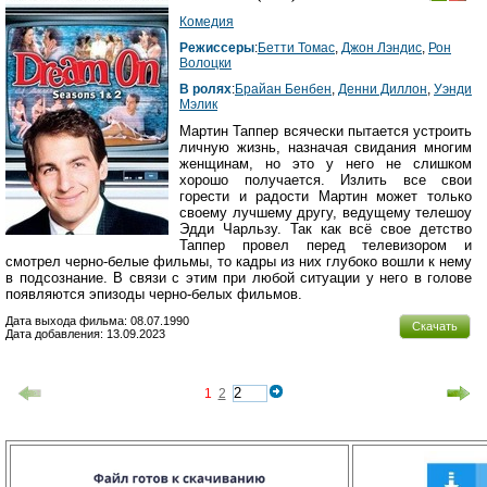
Комедия
Режиссеры
:
Бетти Томас
,
Джон Лэндис
,
Рон
Волоцки
В ролях
:
Брайан Бенбен
,
Денни Диллон
,
Уэнди
Мэлик
Мартин Таппер всячески пытается устроить
личную жизнь, назначая свидания многим
женщинам, но это у него не слишком
хорошо получается. Излить все свои
горести и радости Мартин может только
своему лучшему другу, ведущему телешоу
Эдди Чарльзу. Так как всё свое детство
Таппер провел перед телевизором и
смотрел черно-белые фильмы, то кадры из них глубоко вошли к нему
в подсознание. В связи с этим при любой ситуации у него в голове
появляются эпизоды черно-белых фильмов.
Дата выхода фильма: 08.07.1990
Скачать
Дата добавления: 13.09.2023
1
2