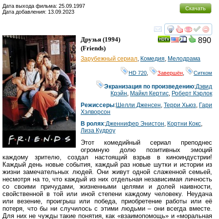
Дата выхода фильма: 25.09.1997
Скачать
Дата добавления: 13.09.2023
смотреть
инте
Друзья
(1994)
890
(
Friends
)
Зарубежный сериал
,
Комедия
,
Мелодрама
HD 720
,
Завершён
,
Ситком
Экранизация по произведению
:
Дэвид
Крэйн
,
Майкл Кертис
,
Роберт Кэрлок
Режиссеры
:
Шелли Дженсен
,
Терри Хьюз
,
Гари
Хэлворсон
В ролях
:
Дженнифер Энистон
,
Кортни Кокс
,
Лиза Кудроу
Этот комедийный сериал преподнес
огромную долю позитивных эмоций
каждому зрителю, создал настоящий взрыв в киноиндустрии!
Каждый день новые события, каждый раз новые шутки и истории из
жизни замечательных людей. Они живут одной слаженной семьей,
несмотря на то, что каждый из них отдельная независимая личность
со своими причудами, жизненными целями и долей наивности,
свойственной в той или иной степени каждому человеку. Неудача
или везение, проигрыш или победа, приобретение работы или её
потеря, что бы ни случилось с этими людьми – они всегда вместе.
Для них не чужды такие понятия, как «взаимопомощь» и «моральная