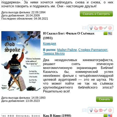
поддержка». За ними хочется наблюдать снова и снова, о них
хочется говорить и подражать им. Они - настоящие друзья!
Дата выхода фильма: 22.09.1994
Скачать и Смотреть
Дата добавления: 16.04.2009
Последнее обновление: 04.08.2021
смотреть
инте
И Сказал Бог: Фильм О Съёмках
(1993)
Комедия
В ролях
:
Майкл Райли
,
Стефен Раппапорт
,
Тамара Мелло
Два незадачливых кинематографиста,
решают снять эпическую
многомиллионную экранизацию Библии!
Казалось бы, коммерческий успех
неизбежен: фильм с четырёхмиллиардной
целевой аудиторией — это не шутка. Но
что может пойти не так на съёмках
крупнобюджетного библейского эпоса?
Решительно всё!
Дата выхода фильма: 14.09.1993
Скачать
Дата добавления: 13.09.2023
смотреть
инте
Как В Кино
(1990)