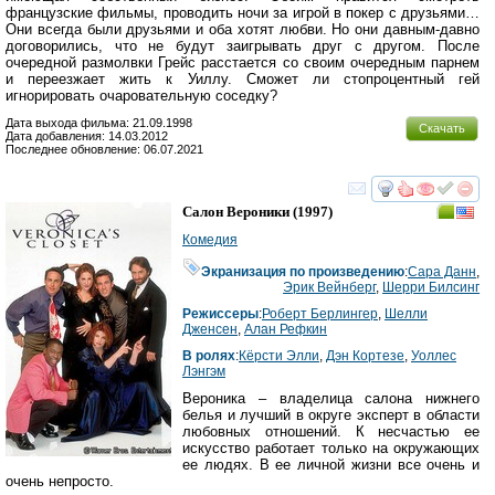
французские фильмы, проводить ночи за игрой в покер с друзьями…
Они всегда были друзьями и оба хотят любви. Но они давным-давно
договорились, что не будут заигрывать друг с другом. После
очередной размолвки Грейс расстается со своим очередным парнем
и переезжает жить к Уиллу. Сможет ли стопроцентный гей
игнорировать очаровательную соседку?
Дата выхода фильма: 21.09.1998
Скачать
Дата добавления: 14.03.2012
Последнее обновление: 06.07.2021
смотреть
инте
Салон Вероники
(1997)
Комедия
Экранизация по произведению
:
Сара Данн
,
Эрик Вейнберг
,
Шерри Билсинг
Режиссеры
:
Роберт Берлингер
,
Шелли
Дженсен
,
Алан Рефкин
В ролях
:
Кёрсти Элли
,
Дэн Кортезе
,
Уоллес
Лэнгэм
Вероника – владелица салона нижнего
белья и лучший в округе эксперт в области
любовных отношений. К несчастью ее
искусство работает только на окружающих
ее людях. В ее личной жизни все очень и
очень непросто.