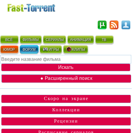
ВСЁ
ФИЛЬМЫ
СЕРИАЛЫ
АНИМАЦИЯ
ТВ
ЮМОР
ФОРУМ
ИГРЫ
КЛИПЫ
● Расширенный поиск
Скоро на экране
Коллекции
Рецензии
Расписание сериалов