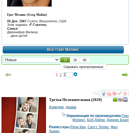
Грег Мэлинс (Greg Malins)
05 Дек. 1967
Сиэтл, Вашингтон, США
Знак зодиака:
♐ Стрелец
Семья
:
Дженнифер Милмор
... двое детей
Всё
/ Грег Мэлинс
15
25
50
Скрывать просмотренные
1
2
смотреть
инте
Третья Положительная
(2020)
Комедия
,
драма
Экранизация по произведению
:
Грег
Мэлинс
,
Боб Дэйли
,
Дэррин Брагг
Режиссеры
:
Ричи Кин
,
Скотт Эллис
,
Фил
Льюис