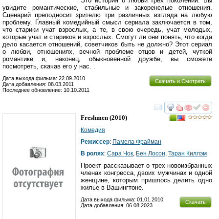
Это история о любви трех поколений. Вы
увидите романтические, стабильные и закоренелые отношения.
Сценарий преподносит зрителю три различных взгляда на любую
проблему. Главный комедийный смысл сериала заключается в том,
что старики учат взрослых, а те, в свою очередь, учат молодых,
которые учат и стариков и взрослых. Смогут ли они понять, что когда
дело касается отношений, советчиков быть не должно? Этот сериал
о любви, отношениях, вечной проблеме отцов и детей, чуткой
романтике и, наконец, обыкновенной дружбе, вы сможете
посмотреть, скачав его у нас. .
Дата выхода фильма: 22.09.2010
Скачать и Смотреть
Дата добавления: 08.03.2011
Последнее обновление: 10.10.2011
смотреть
инте
Freshmen
(2010)
Комедия
Режиссер
:
Памела Фрайман
В ролях
:
Сара Чок
,
Бен Лосон
,
Таран Киллэм
Проект рассказывает о трех новоизбранных
членах конгресса, двоих мужчинах и одной
женщине, которым пришлось делить одно
жилье в Вашингтоне.
Дата выхода фильма: 01.01.2010
Скачать
Дата добавления: 06.08.2023