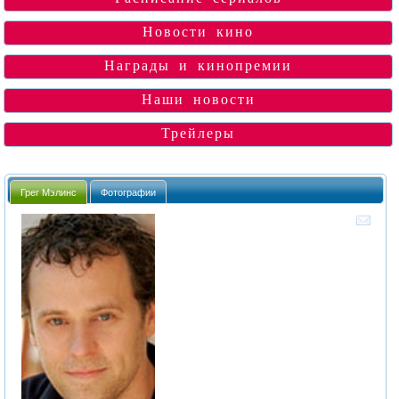
Новости кино
Награды и кинопремии
Наши новости
Трейлеры
Грег Мэлинс
Фотографии