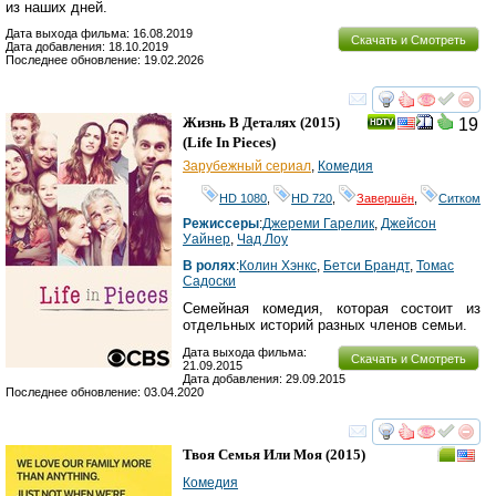
из наших дней.
Дата выхода фильма: 16.08.2019
Скачать и Смотреть
Дата добавления: 18.10.2019
Последнее обновление: 19.02.2026
смотреть
инте
Жизнь В Деталях
(2015)
19
(
Life In Pieces
)
Зарубежный сериал
,
Комедия
HD 1080
,
HD 720
,
Завершён
,
Ситком
Режиссеры
:
Джереми Гарелик
,
Джейсон
Уайнер
,
Чад Лоу
В ролях
:
Колин Хэнкс
,
Бетси Брандт
,
Томас
Садоски
Семейная комедия, которая состоит из
отдельных историй разных членов семьи.
Дата выхода фильма:
Скачать и Смотреть
21.09.2015
Дата добавления: 29.09.2015
Последнее обновление: 03.04.2020
смотреть
инте
Твоя Семья Или Моя
(2015)
Комедия