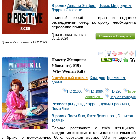
В ролях
:
Аннали Эшфорд
,
Томас Миддлдитч
,
Дэррил Стефенс
Главный герой — врач и недавно
разведённый отец, которому необходима
пересадка почки.
Дата выхода фильма:
Скачать и Смотреть
05.11.2020
Дата добавления: 21.02.2024
смотреть
инте
Почему Женщины
56
Ray
Убивают
(2019)
(
Why Women Kill
)
Зарубежный сериал
,
Комедия
,
Криминал
,
драма
HD 2160р
,
HD 1080
,
HD 720
,
to be
continued...
,
Чёрная комедия
Режиссеры
:
Дэвид Уоррен
,
Дэвид Гроссман
,
Люси Лью
В ролях
:
Люси Лью
,
Джек Девенпорт
,
Эллисон
Толман
Сериал расскажет о трёх женщинах,
каждая из которых сталкивается с изменой
в браке: о домохозяйке 60-х, светской львице 80-х и адвокате