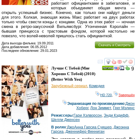
работают официантками в забегаловке, и
которых объединяет общая мечта —
открыть успешный бизнес. Конечно, как только они найдут деньги
для этого. Колкая, знающая жизнь Макс работает на двух работах
только чтобы свести концы с концами. Одна из этих работ — ночная
смена в ретро-закусочной Вильямсбург. Утонченная Кэролайн —
бывшая принцесса с трастовым фондом, которой настолько не
повезло, что волей-неволей пришлось стать официанткой.
Дата выхода фильма: 19.09.2011
Скачать и Смотреть
Дата добавления: 06.05.2012
Последнее обновление: 29.01.2023
смотреть
инте
Лучше С Тобой (Мне
9
Хорошо С Тобой)
(2010)
(
Better With You
)
Зарубежный сериал
,
Комедия
HD 720
,
Завершён
Экранизация по произведению
:
Джон
Хоберг
,
Лон Зиммет
,
Грег Мэлинс
Режиссеры
:
Гари Хэлворсон
,
Энди Кэдифф
,
Шелли Дженсен
В ролях
:
ДжоАнна Гарсиа Суишер
,
Джоэнна
Гарсиа
,
Дженнифер Финниган