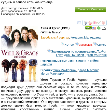
судьбы в запасе есть кое-что еще.
Дата выхода фильма: 19.09.2005
Скачать и Смотреть
Дата добавления: 12.08.2009
Последнее обновление: 26.10.2022
смотреть
инте
Уилл И Грейс
(1998)
15
(
Will & Grace
)
Зарубежный сериал
,
Комедия
,
Мелодрама
HD 720
,
Завершён
,
Ситком
Экранизация по произведению
:
Трэйси
Пуст
,
Джон Кинэлли
,
Джон Куинтанс
Режиссеры
:
Джэми-Линн Сиглер
,
Джеймс
Берроуз
В ролях
:
Эрик МакКормак
,
Дебра Мессинг
,
Меган Маллалли
Уилл Трумэн и Грейс Адлер — лучшие
друзья и соседи, которые идеально
подходят друг другу: они обожают одни и те же вещи и отлично
понимают друг друга, но никогда не смогут завязать романтические
отношения, потому что Уилл — гей, а Грейс — гетеросексуалка. Уилл
— преуспевающий юрист из Манхэттана, красивый, очаровательный
и вызывающий симпатию. Он недавно расстался с другом, с которым
долгое время был вместе. Грейс — тоже красивая девушка,
имеющая собственный бизнес. Обоим нравится смотреть