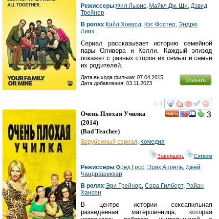
Режиссеры
:
Фил Льюис
,
Майкл Дж. Ши
,
Дэвид
Трейнер
В ролях
:
Кайл Ховард
,
Кэт Фостер
,
Эндрю
Лииз
Сериал рассказывает историю семейной
пары Оливера и Келли. Каждый эпизод
покажет с разных сторон их семью и семьи
их родителей.
Дата выхода фильма: 07.04.2015
Скачать
Дата добавления: 03.11.2023
смотреть
инте
Очень Плохая Училка
3
(2014)
(
Bad Teacher
)
Зарубежный сериал
,
Комедия
Завершён
,
Ситком
Режиссеры
:
Фред Госс
,
Эрик Аппель
,
Джей
Чандрашекхар
В ролях
:
Эри Грейнор
,
Сара Гилберт
,
Райан
Хансен
В центре истории сексапильная
разведенная матершинница, которая