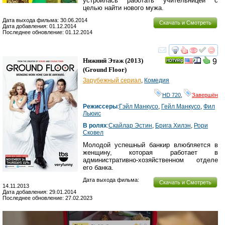
устроилась работать учительницей с
целью найти нового мужа.
Дата выхода фильма: 30.06.2014
Скачать и Смотреть
Дата добавления: 01.12.2014
Последнее обновление: 01.12.2014
смотреть
инте
Нижний Этаж
(2013)
9
(
Ground Floor
)
Зарубежный сериал
,
Комедия
HD 720
,
Завершён
Режиссеры
:
Гэйл Манкусо
,
Гейл Манкусо
,
Фил
Льюис
В ролях
:
Скайлар Эстин
,
Брига Хилэн
,
Рори
Сковел
Молодой успешный банкир влюбляется в
женщину, которая работает в
административно-хозяйственном отделе
его банка.
Дата выхода фильма:
Скачать и Смотреть
14.11.2013
Дата добавления: 29.01.2014
Последнее обновление: 27.02.2023