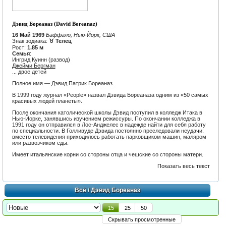
Дэвид Бореаназ (David Boreanaz)
16 Май 1969
Баффало, Нью-Йорк, США
Знак зодиака:
♉ Телец
Рост:
1.85 м
Семья
:
Ингрид Куинн (развод)
Джейми Бергман
... двое детей
Полное имя — Дэвид Патрик Бореаназ.
В 1999 году журнал «People» назвал Дэвида Бореаназа одним из «50 самых
красивых людей планеты».
После окончания католической школы Дэвид поступил в колледж Итака в
Нью-Йорке, занявшись изучением режиссуры. По окончании колледжа в
1991 году он отправился в Лос-Анджелес в надежде найти для себя работу
по специальности. В Голливуде Дэвида постоянно преследовали неудачи:
вместо телевидения приходилось работать парковщиком машин, маляром
или развозчиком еды.
Имеет итальянские корни со стороны отца и чешские со стороны матери.
Показать весь текст
Всё
/ Дэвид Бореаназ
15
25
50
Скрывать просмотренные