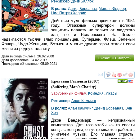
Режиссер
:
Дэйв Баллок
В ролях
:
Дэвид Бореаназ
,
Мигель Феррер
,
Нил Патрик Харрис
Действия мультфильма происходят в 1954
году. Отважные супергерои должны
защитить планету не только от людского
зла, но и Вселенского. На Землю
надвигаются тысячи злых пришельцев. Супермен, Флэш, Зелёный
Фонарь, Чудо-Женщина, Бэтмен и многие другие герои отдают свои
жизни за родную планету.
Дата выхода фильма: 26.02.2008
Скачать и Смотреть
Дата добавления: 24.02.2017
Последнее обновление: 05.09.2021
смотреть
инте
Кровавая Расплата
(2007)
(
Suffering Man’s Charity
)
Зарубежный фильм
,
Комедия
,
Ужасы
Режиссер
:
Алан Камминг
В ролях
:
Алан Камминг
,
Дэвид Бореаназ
,
Энн
Хеч
Джон Вандермарк — непризнанный
композитор. Для того чтобы как-то свести
концы с концами, он устраивается работать
учителем музыки. Его главная страсть,
помимо исполнения музыкальных