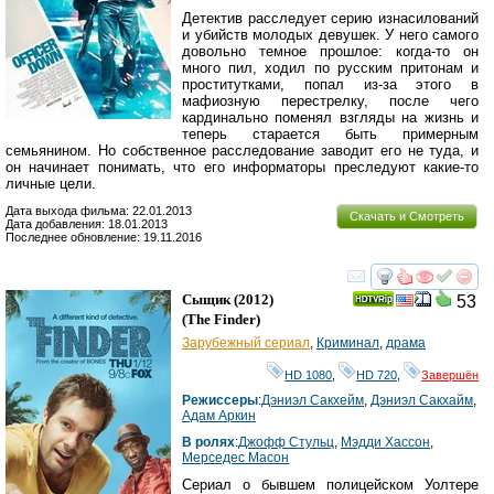
Детектив расследует серию изнасилований
и убийств молодых девушек. У него самого
довольно темное прошлое: когда-то он
много пил, ходил по русским притонам и
проститутками, попал из-за этого в
мафиозную перестрелку, после чего
кардинально поменял взгляды на жизнь и
теперь старается быть примерным
семьянином. Но собственное расследование заводит его не туда, и
он начинает понимать, что его информаторы преследуют какие-то
личные цели.
Дата выхода фильма: 22.01.2013
Скачать и Смотреть
Дата добавления: 18.01.2013
Последнее обновление: 19.11.2016
смотреть
инте
Сыщик
(2012)
53
(
The Finder
)
Зарубежный сериал
,
Криминал
,
драма
HD 1080
,
HD 720
,
Завершён
Режиссеры
:
Дэниэл Сакхейм
,
Дэниэл Сакхайм
,
Адам Аркин
В ролях
:
Джофф Стульц
,
Мэдди Хассон
,
Мерседес Масон
Сериал о бывшем полицейском Уолтере