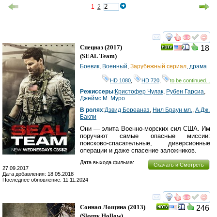
1
2
смотреть
инте
Спецназ
(2017)
18
(
SEAL Team
)
Боевик
,
Военный
,
Зарубежный сериал
,
драма
HD 1080
,
HD 720
,
to be continued...
Режиссеры
:
Кристофер Чулак
,
Рубен Гарсиа
,
Джеймс М. Муро
В ролях
:
Дэвид Бореаназ
,
Нил Браун мл.
,
А.Дж.
Бакли
Они — элита Военно-морских сил США. Им
поручают самые опасные миссии:
поисково-спасательные, диверсионные
операции и даже спасение заложников.
Дата выхода фильма:
Скачать и Смотреть
27.09.2017
Дата добавления: 18.05.2018
Последнее обновление: 11.11.2024
смотреть
инте
Сонная Лощина
(2013)
246
(
Sleepy Hollow
)