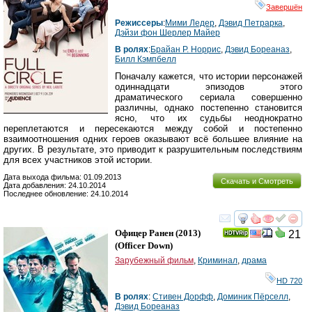
Завершён
Режиссеры
:
Мими Ледер
,
Дэвид Петрарка
,
Дэйзи фон Шерлер Майер
В ролях
:
Брайан Р. Норрис
,
Дэвид Бореаназ
,
Билл Кэмпбелл
Поначалу кажется, что истории персонажей
одиннадцати эпизодов этого
драматического сериала совершенно
различны, однако постепенно становится
ясно, что их судьбы неоднократно
переплетаются и пересекаются между собой и постепенно
взаимоотношения одних героев оказывают всё большее влияние на
других. В результате, это приводит к разрушительным последствиям
для всех участников этой истории.
Дата выхода фильма: 01.09.2013
Скачать и Смотреть
Дата добавления: 24.10.2014
Последнее обновление: 24.10.2014
смотреть
инте
Офицер Ранен
(2013)
21
(
Officer Down
)
Зарубежный фильм
,
Криминал
,
драма
HD 720
В ролях
:
Стивен Дорфф
,
Доминик Пёрселл
,
Дэвид Бореаназ