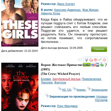
Режиссер
:
Джон Хэзлет
В ролях
:
Каролин Давернас
,
Жак Жирар
,
Аманда Уолш
Когда Кира и Лайза обнаруживают, что их
лучшая подруга спит с Китом Кларком, они
решают соблазнить его любым способом.
Подругам это удается, и они решают
разделить Кита. Он поначалу протестует,
но потом понимает, что сопротивление
бесполезно...
Дата выхода фильма: 10.09.2005
Скачать
Дата добавления: 21.02.2024
смотреть
инте
Ворон: Жестокое Причастие
7
(2005)
(
The Crow: Wicked Prayer
)
Боевик
,
Зарубежный фильм
,
Приключения
,
Триллер
,
Фэнтези
HD 720
,
Комикс
,
Экранизация
Экранизация по произведению
:
Норман
Патридж
Режиссер
:
Лэнс Манджиа