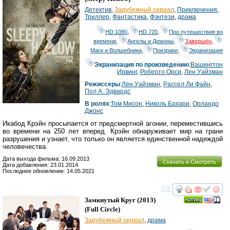
Детектив
,
Зарубежный сериал
,
Приключения
,
Триллер
,
Фантастика
,
Фэнтези
,
драма
HD 1080
,
HD 720
,
Про путешествия во
времени
,
Ангелы и Демоны
,
Завершён
,
Маги и Волшебники
,
Призраки
,
Экранизация
Экранизация по произведению
:
Вашингтон
Ирвинг
,
Роберто Орси
,
Лен Уайзман
Режиссеры
:
Лен Уайзман
,
Рассел Ли Файн
,
Пол А. Эдвардс
В ролях
:
Том Мисон
,
Николь Бахари
,
Орландо
Джонс
Икабод Крэйн просыпается от предсмертной агонии, переместившись
во времени на 250 лет вперед. Крэйн обнаруживает мир на грани
разрушения и узнает, что только он является единственной надеждой
человечества.
Дата выхода фильма: 16.09.2013
Скачать и Смотреть
Дата добавления: 23.01.2014
Последнее обновление: 14.05.2021
смотреть
инте
Замкнутый Круг
(2013)
(
Full Circle
)
Зарубежный сериал
,
драма