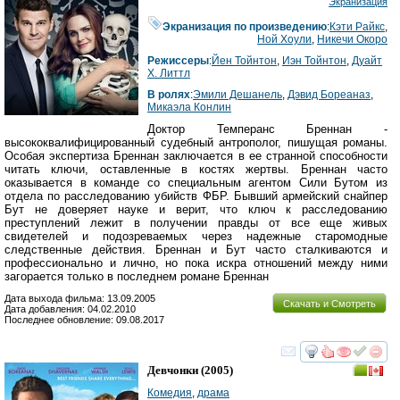
Экранизация
Экранизация по произведению
:
Кэти Райкс
,
Ной Хоули
,
Никечи Окоро
Режиссеры
:
Йен Тойнтон
,
Иэн Тойнтон
,
Дуайт
Х. Литтл
В ролях
:
Эмили Дешанель
,
Дэвид Бореаназ
,
Микаэла Конлин
Доктор Темперанс Бреннан -
высококвалифицированный судебный антрополог, пишущая романы.
Особая экспертиза Бреннан заключается в ее странной способности
читать ключи, оставленные в костях жертвы. Бреннан часто
оказывается в команде со специальным агентом Сили Бутом из
отдела по расследованию убийств ФБР. Бывший армейский снайпер
Бут не доверяет науке и верит, что ключ к расследованию
преступлений лежит в получении правды от все еще живых
свидетелей и подозреваемых через надежные старомодные
следственные действия. Бреннан и Бут часто сталкиваются и
профессионально и лично, но пока искра отношений между ними
загорается только в последнем романе Бреннан
Дата выхода фильма: 13.09.2005
Скачать и Смотреть
Дата добавления: 04.02.2010
Последнее обновление: 09.08.2017
смотреть
инте
Девчонки
(2005)
Комедия
,
драма