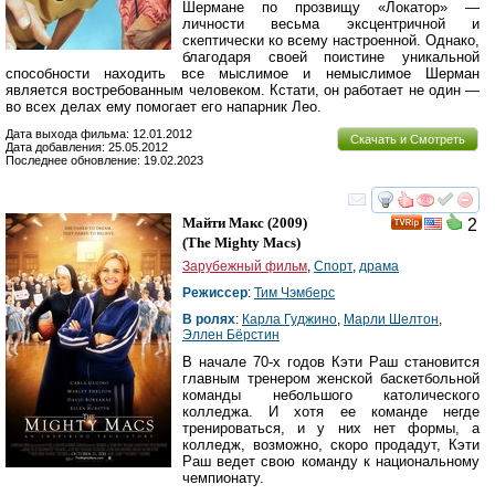
Шермане по прозвищу «Локатор» —
личности весьма эксцентричной и
скептически ко всему настроенной. Однако,
благодаря своей поистине уникальной
способности находить все мыслимое и немыслимое Шерман
является востребованным человеком. Кстати, он работает не один —
во всех делах ему помогает его напарник Лео.
Дата выхода фильма: 12.01.2012
Скачать и Смотреть
Дата добавления: 25.05.2012
Последнее обновление: 19.02.2023
смотреть
инте
Майти Макс
(2009)
2
(
The Mighty Macs
)
Зарубежный фильм
,
Спорт
,
драма
Режиссер
:
Тим Чэмберс
В ролях
:
Карла Гуджино
,
Марли Шелтон
,
Эллен Бёрстин
В начале 70-х годов Кэти Раш становится
главным тренером женской баскетбольной
команды небольшого католического
колледжа. И хотя ее команде негде
тренироваться, и у них нет формы, а
колледж, возможно, скоро продадут, Кэти
Раш ведет свою команду к национальному
чемпионату.