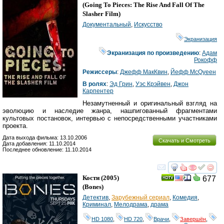
(
Going To Pieces: The Rise And Fall Of The
Slasher Film
)
Документальный
,
Искусство
Экранизация
Экранизация по произведению
:
Адам
Рокофф
Режиссеры
:
Джефф МакКвин
,
Йефф МcQуеен
В ролях
:
Эд Грин
,
Уэс Крэйвен
,
Джон
Карпентер
Незамутненный и оригинальный взгляд на
эволюцию и наследие жанра, нашпигованный фрагментами
культовых постановок, интервью с непосредственными участниками
проекта.
Дата выхода фильма: 13.10.2006
Скачать и Смотреть
Дата добавления: 11.10.2014
Последнее обновление: 11.10.2014
смотреть
инте
Кости
(2005)
677
(
Bones
)
Детектив
,
Зарубежный сериал
,
Комедия
,
Криминал
,
Мелодрама
,
драма
HD 1080
,
HD 720
,
Врачи
,
Завершён
,