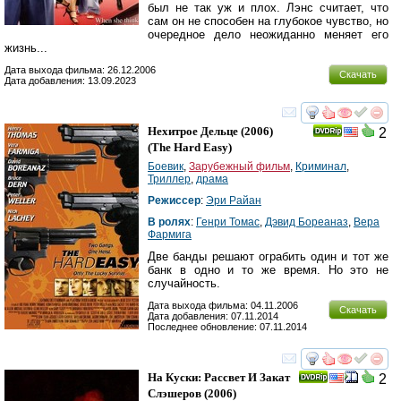
был не так уж и плох. Лэнс считает, что
сам он не способен на глубокое чувство, но
очередное дело неожиданно меняет его
жизнь...
Дата выхода фильма: 26.12.2006
Скачать
Дата добавления: 13.09.2023
смотреть
инте
Нехитрое Дельце
(2006)
2
(
The Hard Easy
)
Боевик
,
Зарубежный фильм
,
Криминал
,
Триллер
,
драма
Режиссер
:
Эри Райан
В ролях
:
Генри Томас
,
Дэвид Бореаназ
,
Вера
Фармига
Две банды решают ограбить один и тот же
банк в одно и то же время. Но это не
случайность.
Дата выхода фильма: 04.11.2006
Скачать
Дата добавления: 07.11.2014
Последнее обновление: 07.11.2014
смотреть
инте
На Куски: Рассвет И Закат
2
Слэшеров
(2006)