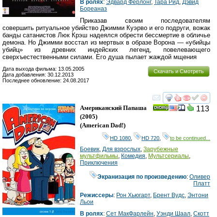
В ролях
:
Эдвард Ферлонг
,
Тара Рид
,
Дэвид
Бореаназ
Приказав своим последователям
совершить ритуальное убийство Джимми Куэрво и его подруги, вожак
банды сата­нистов Люк Крэш надеялся обрести бессмертие в обличье
демона. Но Джимми восстал из мертвых в образе Ворона — «убийцы
убийц» из древних индейских легенд, повелевающего
сверхъестественными силами. Его душа пылает жаждой мщения
Дата выхода фильма: 13.05.2005
Скачать и Смотреть
Дата добавления: 30.12.2013
Последнее обновление: 24.08.2017
смотреть
инте
Американский Папаша
113
(2005)
(
American Dad!
)
HD 1080
,
HD 720
,
to be continued...
Боевик
,
Для взрослых
,
Зарубежные
мультфильмы
,
Комедия
,
Мультсериалы
,
Приключения
Экранизация по произведению
:
Оливер
Платт
Режиссеры
:
Рон Хьюгарт
,
Брент Вудс
,
Энтони
Льои
В ролях
:
Сет МакФарлейн
,
Уэнди Шаал
,
Скотт