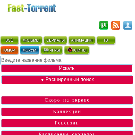
ВСЁ
ФИЛЬМЫ
СЕРИАЛЫ
АНИМАЦИЯ
ТВ
ЮМОР
ФОРУМ
ИГРЫ
КЛИПЫ
● Расширенный поиск
Скоро на экране
Коллекции
Рецензии
Расписание сериалов