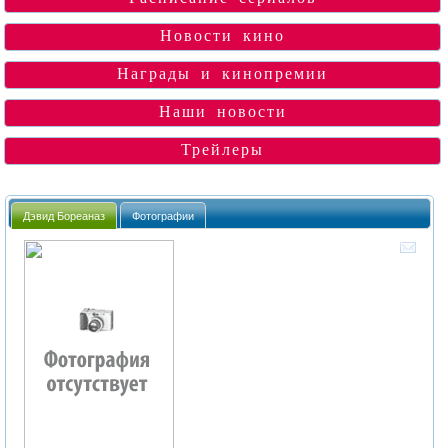
Новости кино
Награды и кинопремии
Наши новости
Трейлеры
Дэвид Бореаназ
Фотографии