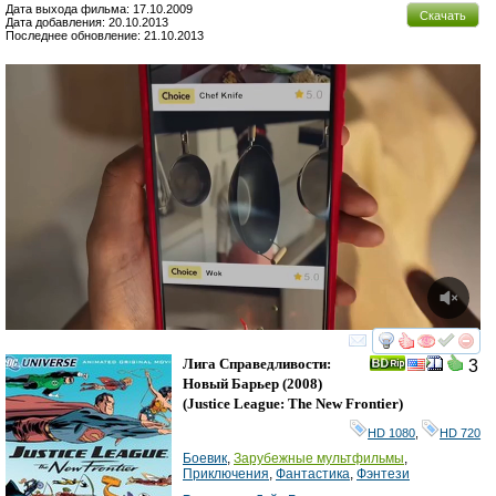
Дата выхода фильма: 17.10.2009
Скачать
Дата добавления: 20.10.2013
Последнее обновление: 21.10.2013
смотреть
инте
Лига Справедливости:
3
Новый Барьер
(2008)
(
Justice League: The New Frontier
)
HD 1080
,
HD 720
Боевик
,
Зарубежные мультфильмы
,
Приключения
,
Фантастика
,
Фэнтези