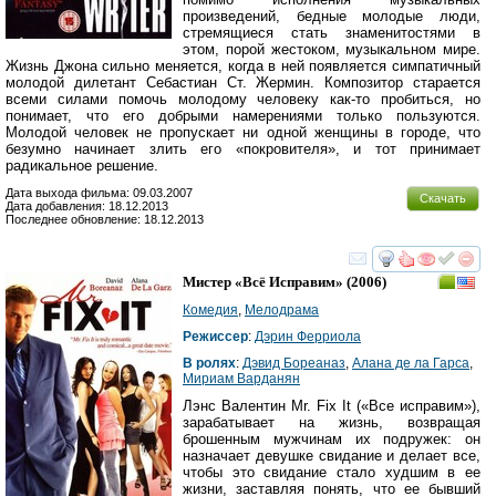
произведений, бедные молодые люди,
стремящиеся стать знаменитостями в
этом, порой жестоком, музыкальном мире.
Жизнь Джона сильно меняется, когда в ней появляется симпатичный
молодой дилетант Себастиан Ст. Жермин. Композитор старается
всеми силами помочь молодому человеку как-то пробиться, но
понимает, что его добрыми намерениями только пользуются.
Молодой человек не пропускает ни одной женщины в городе, что
безумно начинает злить его «покровителя», и тот принимает
радикальное решение.
Дата выхода фильма: 09.03.2007
Скачать
Дата добавления: 18.12.2013
Последнее обновление: 18.12.2013
смотреть
инте
Мистер «Всё Исправим»
(2006)
Комедия
,
Мелодрама
Режиссер
:
Дэрин Ферриола
В ролях
:
Дэвид Бореаназ
,
Алана де ла Гарса
,
Мириам Варданян
Лэнс Валентин Mr. Fix It («Все исправим»),
зарабатывает на жизнь, возвращая
брошенным мужчинам их подружек: он
назначает девушке свидание и делает все,
чтобы это свидание стало худшим в ее
жизни, заставляя понять, что ее бывший