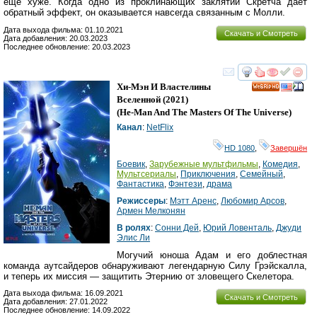
ещё хуже. Когда одно из проклинающих заклятий Скретча даёт
обратный эффект, он оказывается навсегда связанным с Молли.
Дата выхода фильма: 01.10.2021
Скачать и Смотреть
Дата добавления: 20.03.2023
Последнее обновление: 20.03.2023
смотреть
инте
Хи-Мэн И Властелины
HD
Вселенной
(2021)
(
He-Man And The Masters Of The Universe
)
Канал
:
NetFlix
HD 1080
,
Завершён
Боевик
,
Зарубежные мультфильмы
,
Комедия
,
Мультсериалы
,
Приключения
,
Семейный
,
Фантастика
,
Фэнтези
,
драма
Режиссеры
:
Мэтт Аренс
,
Любомир Арсов
,
Армен Мелконян
В ролях
:
Сонни Дей
,
Юрий Ловенталь
,
Джуди
Элис Ли
Могучий юноша Адам и его доблестная
команда аутсайдеров обнаруживают легендарную Силу Грэйскалла,
и теперь их миссия — защитить Этернию от зловещего Скелетора.
Дата выхода фильма: 16.09.2021
Скачать и Смотреть
Дата добавления: 27.01.2022
Последнее обновление: 14.09.2022