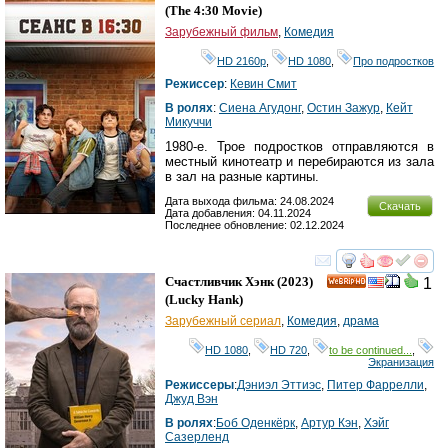
Ray
(
The 4:30 Movie
)
Зарубежный фильм
,
Комедия
HD 2160р
,
HD 1080
,
Про подростков
Режиссер
:
Кевин Смит
В ролях
:
Сиена Агудонг
,
Остин Зажур
,
Кейт
Микуччи
1980-е. Трое подростков отправляются в
местный кинотеатр и перебираются из зала
в зал на разные картины.
Дата выхода фильма: 24.08.2024
Скачать
Дата добавления: 04.11.2024
Последнее обновление: 02.12.2024
смотреть
инте
Счастливчик Хэнк
(2023)
1
HD
(
Lucky Hank
)
Зарубежный сериал
,
Комедия
,
драма
HD 1080
,
HD 720
,
to be continued...
,
Экранизация
Режиссеры
:
Дэниэл Эттиэс
,
Питер Фаррелли
,
Джуд Вэн
В ролях
:
Боб Оденкёрк
,
Артур Кэн
,
Хэйг
Сазерленд