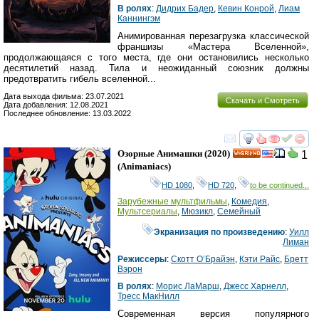
В ролях
:
Дидрих Бадер
,
Кевин Конрой
,
Лиам
Каннингэм
Анимированная перезагрузка классической
франшизы «Мастера Вселенной»,
продолжающаяся с того места, где они остановились несколько
десятилетий назад. Тила и неожиданный союзник должны
предотвратить гибель вселенной...
Дата выхода фильма: 23.07.2021
Скачать и Смотреть
Дата добавления: 12.08.2021
Последнее обновление: 13.03.2022
смотреть
инте
Озорные Анимашки
(2020)
1
HD
(
Animaniacs
)
HD 1080
,
HD 720
,
to be continued...
Зарубежные мультфильмы
,
Комедия
,
Мультсериалы
,
Мюзикл
,
Семейный
Экранизация по произведению
:
Уилл
Лиман
Режиссеры
:
Скотт О’Брайэн
,
Кэти Райс
,
Бретт
Вэрон
В ролях
:
Морис ЛаМарш
,
Джесс Харнелл
,
Тресс МакНилл
Современная версия популярного