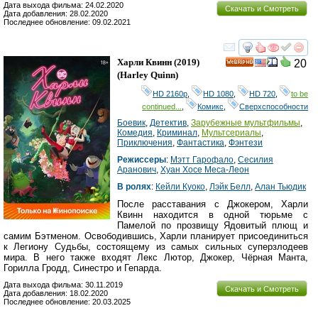
Дата выхода фильма: 24.02.2020
Скачать и Смотреть
Дата добавления: 28.02.2020
Последнее обновление: 09.02.2021
смотреть
инте
Харли Квинн
(2019)
20
HD
(
Harley Quinn
)
HD 2160р
,
HD 1080
,
HD 720
,
to be
continued...
,
Комикс
,
Сверхспособности
Боевик
,
Детектив
,
Зарубежные мультфильмы
,
Комедия
,
Криминал
,
Мультсериалы
,
Приключения
,
Фантастика
,
Фэнтези
Режиссеры
:
Мэтт Гарофало
,
Сесилия
Аранович
,
Хуан Хосе Меса-Леон
В ролях
:
Кейли Куоко
,
Лэйк Белл
,
Алан Тьюдик
После расставания с Джокером, Харли
Квинн находится в одной тюрьме с
Памелой по прозвищу Ядовитый плющ и
самим Бэтменом. Освободившись, Харли планирует присоединиться
к Легиону Судьбы, состоящему из самых сильных суперзлодеев
мира. В него также входят Лекс Лютор, Джокер, Чёрная Манта,
Горилла Гродд, Синестро и Гепарда.
Дата выхода фильма: 30.11.2019
Скачать и Смотреть
Дата добавления: 18.02.2020
Последнее обновление: 20.03.2025