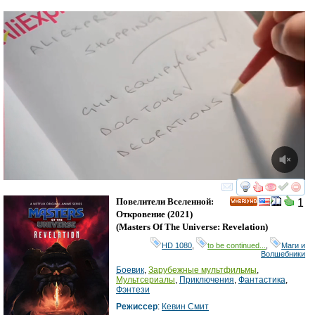
смотреть
инте
Повелители Вселенной:
1
HD
Откровение
(2021)
(
Masters Of The Universe: Revelation
)
HD 1080
,
to be continued...
,
Маги и
Волшебники
Боевик
,
Зарубежные мультфильмы
,
Мультсериалы
,
Приключения
,
Фантастика
,
Фэнтези
Режиссер
:
Кевин Смит