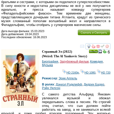
братьями и сестрами, с которыми он поделился суперспособностями.
В силу юности и недостатка дисциплины не всё у них получается
идеально, и пресса называет команду супергероев
«Филадельфийскими фиаско». Тем временем две женщины,
представляющиеся дочерьми титана Атланта, крадут из греческого
музея сломанный пополам волшебный жезл и направляются в
Филадельфию, чтобы отобрать у супергероев магические силы.
Дата выхода фильма: 15.03.2023
Скачать и Смотреть
Дата добавления: 19.04.2023
Последнее обновление: 16.06.2023
смотреть
инте
Странный Эл
(2022)
6
Ray
(
Weird: The Al Yankovic Story
)
Биография
,
Зарубежный фильм
,
Комедия
,
Музыка
HD 2160р
,
HD 1080
,
HD 720
Режиссер
:
Эрик Аппель
В ролях
:
Дэниэл Рэдклифф
,
Дидрих Бадер
,
Рэйн Уилсон
С самого детства Альфред Янкович
увлекался музыкой и обожал
переделывать слова в песнях. Но строгий
отец считал, что сын должен пойти
работать на завод, а не заниматься всякой
ерундой, и даже разбил втихаря подаренный Элу матерью