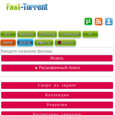
ВСЁ
ФИЛЬМЫ
СЕРИАЛЫ
АНИМАЦИЯ
ТВ
ЮМОР
ФОРУМ
ИГРЫ
КЛИПЫ
● Расширенный поиск
Скоро на экране
Коллекции
Рецензии
Расписание сериалов