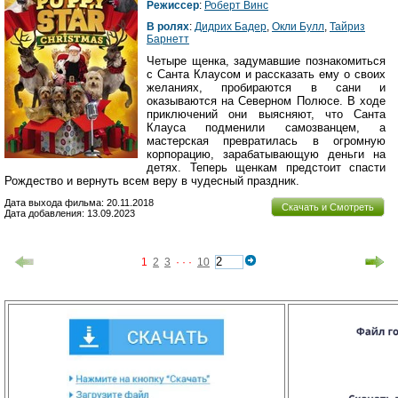
Режиссер
:
Роберт Винс
В ролях
:
Дидрих Бадер
,
Окли Булл
,
Тайриз
Барнетт
Четыре щенка, задумавшие познакомиться
с Санта Клаусом и рассказать ему о своих
желаниях, пробираются в сани и
оказываются на Северном Полюсе. В ходе
приключений они выясняют, что Санта
Клауса подменили самозванцем, а
мастерская превратилась в огромную
корпорацию, зарабатывающую деньги на
детях. Теперь щенкам предстоит спасти
Рождество и вернуть всем веру в чудесный праздник.
Дата выхода фильма: 20.11.2018
Скачать и Смотреть
Дата добавления: 13.09.2023
1
2
3
· · ·
10