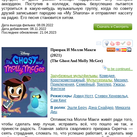
аккордеон. Поступив в колледж, парень безуспешно пытается
устроиться в какую-нибудь музыкальную группу, когда по совету
друзей записывает пародию на «My Sharona» и отправляет кассету
на радио. Его песня становится хитом.
Дата выхода фильма: 08.09.2022
Скачать и Смотреть
Дата добавления: 08.11.2022
Последнее обновление: 21.04.2023
смотреть
инте
Призрак И Молли Макги
(2021)
(
The Ghost And Molly McGee
)
to be continued...
Зарубежные мультфильмы
,
Комедия
,
Короткометражный
,
Мультсериалы
,
Мюзикл
,
Приключения
,
Семейный
,
Триллер
,
Ужасы
,
Фэнтези
Режиссеры
:
Дэвид Нотт
,
Стивен Хеневельд
,
Сам Кинг
В ролях
:
Эшли Берч
,
Дэна Снайдер
,
Микаэла
Диц
Оптимистка Молли Макги живёт ради того,
чтобы сделать мир лучше, исправить всё, что пошло не так, и
принести радость. Главная забота сварливого призрака Скретча —
сеять страдания, сломать то, что успешно работает, и сделать мир