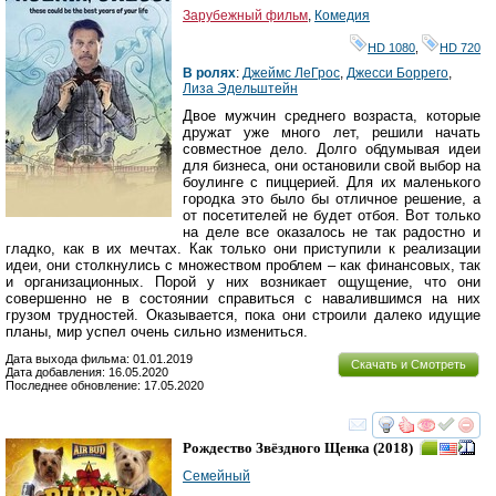
Зарубежный фильм
,
Комедия
HD 1080
,
HD 720
В ролях
:
Джеймс ЛеГрос
,
Джесси Боррего
,
Лиза Эдельштейн
Двое мужчин среднего возраста, которые
дружат уже много лет, решили начать
совместное дело. Долго обдумывая идеи
для бизнеса, они остановили свой выбор на
боулинге с пиццерией. Для их маленького
городка это было бы отличное решение, а
от посетителей не будет отбоя. Вот только
на деле все оказалось не так радостно и
гладко, как в их мечтах. Как только они приступили к реализации
идеи, они столкнулись с множеством проблем – как финансовых, так
и организационных. Порой у них возникает ощущение, что они
совершенно не в состоянии справиться с навалившимся на них
грузом трудностей. Оказывается, пока они строили далеко идущие
планы, мир успел очень сильно измениться.
Дата выхода фильма: 01.01.2019
Скачать и Смотреть
Дата добавления: 16.05.2020
Последнее обновление: 17.05.2020
смотреть
инте
Рождество Звёздного Щенка
(2018)
Семейный