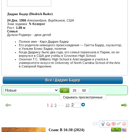
Дидрих Бадер (Diedrich Bader)
24 Дек. 1966
Алегзандрия, Вирджиния, США
Знак зодиака:
♑ Козерог
Рост:
1.88 м
Семья
:
Дульчи Роджерс - двое детей
Полное имя - Карл Дидрих Бадер
Его родители немецкого происхождения — Гретта Бадер, скульптор,
и Уильям Бэнкс Бадер, политик
Когда Дидриху было два года, его семья переехала в Париж, но он
вернулся в США для учёбы в Groveton High School.
Окончил T.C. Williams High School в Алегзандрии и учился в
университете искусств University of North Carolina School of the Arts
в Северной Каролине.
Всё
/ Дидрих Бадер
15
25
50
Скрывать просмотренные
1
2
3
· · ·
10
смотреть
инте
Сеанс В 16:30
(2024)