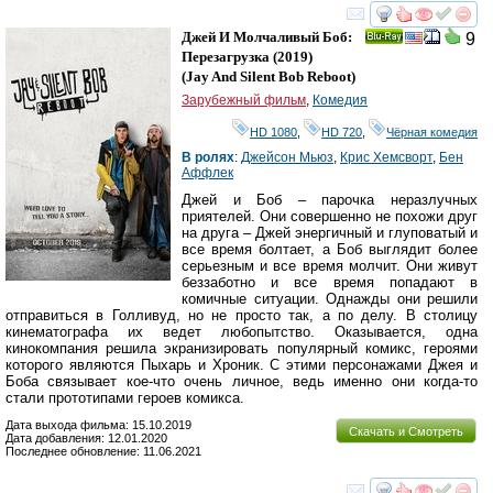
смотреть
инте
Джей И Молчаливый Боб:
9
Ray
Перезагрузка
(2019)
(
Jay And Silent Bob Reboot
)
Зарубежный фильм
,
Комедия
HD 1080
,
HD 720
,
Чёрная комедия
В ролях
:
Джейсон Мьюз
,
Крис Хемсворт
,
Бен
Аффлек
Джей и Боб – парочка неразлучных
приятелей. Они совершенно не похожи друг
на друга – Джей энергичный и глуповатый и
все время болтает, а Боб выглядит более
серьезным и все время молчит. Они живут
беззаботно и все время попадают в
комичные ситуации. Однажды они решили
отправиться в Голливуд, но не просто так, а по делу. В столицу
кинематографа их ведет любопытство. Оказывается, одна
кинокомпания решила экранизировать популярный комикс, героями
которого являются Пыхарь и Хроник. С этими персонажами Джея и
Боба связывает кое-что очень личное, ведь именно они когда-то
стали прототипами героев комикса.
Дата выхода фильма: 15.10.2019
Скачать и Смотреть
Дата добавления: 12.01.2020
Последнее обновление: 11.06.2021