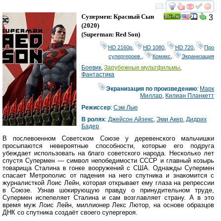
смотреть
инте
Супермен: Красный Сын
3
Ray
(2020)
(
Superman: Red Son
)
HD 2160р
,
HD 1080
,
HD 720
,
Про
супергероев
,
Комикс
,
Экранизация
Боевик
,
Зарубежные мультфильмы
,
Фантастика
Экранизация по произведению
:
Марк
Миллар
,
Килиан Планкетт
Режиссер
:
Сэм Лью
В ролях
:
Джейсон Айзекс
,
Эми Акер
,
Дидрих
Бадер
В послевоенном Советском Союзе у деревенского мальчишки
просыпаются невероятные способности, которые его подруга
убеждает использовать на благо советского народа. Несколько лет
спустя Супермен — символ непобедимости СССР и главный козырь
товарища Сталина в гонке вооружений с США. Однажды Супермен
спасает Метрополис от падения на него спутника и знакомится с
журналисткой Лоис Лейн, которая открывает ему глаза на репрессии
в Союзе. Узнав шокирующую правду о принудительном труде,
Супермен испепеляет Сталина и сам возглавляет страну. А в это
время муж Лоис Лейн, миллионер Лекс Лютор, на основе образцов
ДНК со спутника создаёт своего супергероя.