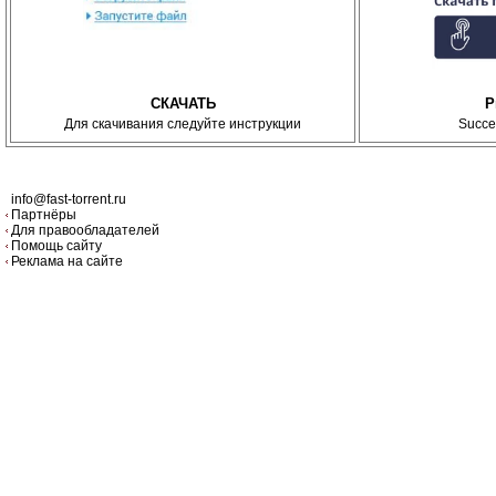
СКАЧАТЬ
P
Для скачивания следуйте инструкции
Succe
info@fast-torrent.ru
Партнёры
Для правообладателей
Помощь сайту
Реклама на сайте