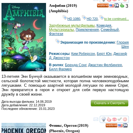
смотреть
инте
Амфибия
(2019)
3
HD
(
Amphibia
)
HD 1080
,
HD 720
,
to be continued...
Зарубежные мультфильмы
,
Комедия
,
Мультсериалы
,
Приключения
,
Семейный
,
Фэнтези
Экранизация по произведению
:
Глория
Шен
Режиссеры
:
Ким Роберсон
,
Берт Юн
,
Джозеф
Д. Джонстон
В ролях
:
Бренда Сонг
,
Джастин Фелбингер
,
Билл Фармер
13-летняя Энн Бунчуй оказывается в волшебном мире земноводных,
сельской болотистой местности, которая полна человекоподобными
лягушками. С помощью азартной молодой лягушки по имени Сприг,
Энн превратится в героя и откроет для себя первую настоящую
дружбу в своей жизни.
Дата выхода фильма: 14.06.2019
Скачать и Смотреть
Дата добавления: 22.12.2019
Последнее обновление: 15.01.2023
смотреть
инте
Феникс, Орегон
(2019)
HD
(
Phoenix, Oregon
)