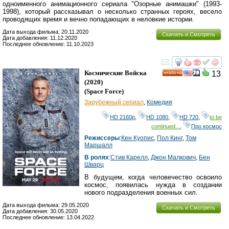
одноименного анимационного сериала "Озорные анимашки" (1993-
1998), который рассказывал о несколько странных героях, весело
проводящих время и вечно попадающих в неловкие истории.
Дата выхода фильма: 20.11.2020
Скачать и Смотреть
Дата добавления: 11.12.2020
Последнее обновление: 11.10.2023
смотреть
инте
Космические Войска
13
HD
(2020)
(
Space Force
)
Зарубежный сериал
,
Комедия
HD 2160р
,
HD 1080
,
HD 720
,
to be
continued...
,
Про космос
Режиссеры
:
Кен Куопис
,
Пол Кинг
,
Том
Маршалл
В ролях
:
Стив Карелл
,
Джон Малкович
,
Бен
Шварц
В будущем, когда человечество освоило
космос, появилась нужда в создании
нового подразделения военных сил.
Дата выхода фильма: 29.05.2020
Скачать и Смотреть
Дата добавления: 30.05.2020
Последнее обновление: 13.04.2022