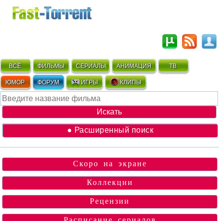
ВСЁ
ФИЛЬМЫ
СЕРИАЛЫ
АНИМАЦИЯ
ТВ
ЮМОР
ФОРУМ
ИГРЫ
КЛИПЫ
● Расширенный поиск
Скоро на экране
Коллекции
Рецензии
Расписание сериалов