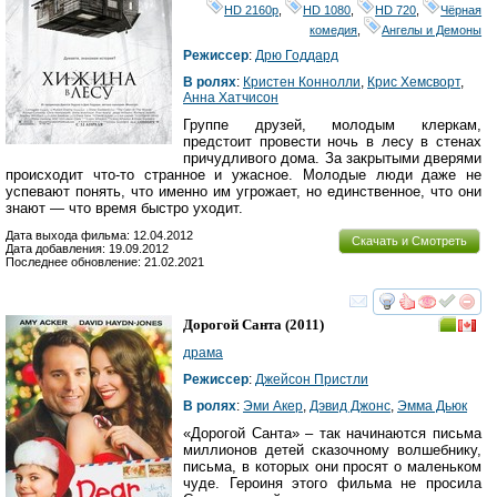
HD 2160р
,
HD 1080
,
HD 720
,
Чёрная
комедия
,
Ангелы и Демоны
Режиссер
:
Дрю Годдард
В ролях
:
Кристен Коннолли
,
Крис Хемсворт
,
Анна Хатчисон
Группе друзей, молодым клеркам,
предстоит провести ночь в лесу в стенах
причудливого дома. За закрытыми дверями
происходит что-то странное и ужасное. Молодые люди даже не
успевают понять, что именно им угрожает, но единственное, что они
знают — что время быстро уходит.
Дата выхода фильма: 12.04.2012
Скачать и Смотреть
Дата добавления: 19.09.2012
Последнее обновление: 21.02.2021
смотреть
инте
Дорогой Санта
(2011)
драма
Режиссер
:
Джейсон Пристли
В ролях
:
Эми Акер
,
Дэвид Джонс
,
Эмма Дьюк
«Дорогой Санта» – так начинаются письма
миллионов детей сказочному волшебнику,
письма, в которых они просят о маленьком
чуде. Героиня этого фильма не просила