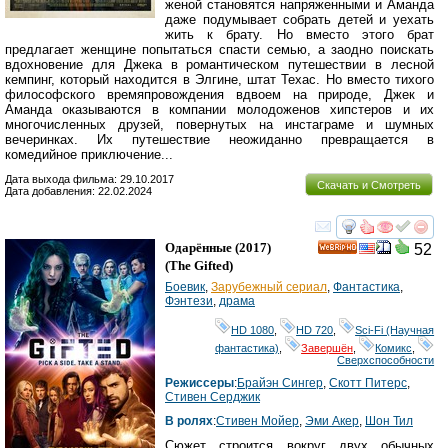
женой становятся напряженными и Аманда
даже подумывает собрать детей и уехать
жить к брату. Но вместо этого брат
предлагает женщине попытаться спасти семью, а заодно поискать
вдохновение для Джека в романтическом путешествии в лесной
кемпинг, который находится в Элгине, штат Техас. Но вместо тихого
философского времяпровождения вдвоем на природе, Джек и
Аманда оказываются в компании молодоженов хипстеров и их
многочисленных друзей, повернутых на инстаграме и шумных
вечеринках. Их путешествие неожиданно превращается в
комедийное приключение...
Дата выхода фильма: 29.10.2017
Скачать и Смотреть
Дата добавления: 22.02.2024
смотреть
инте
Одарённые
(2017)
52
HD
(
The Gifted
)
Боевик
,
Зарубежный сериал
,
Фантастика
,
Фэнтези
,
драма
HD 1080
,
HD 720
,
Sci-Fi (Научная
фантастика)
,
Завершён
,
Комикс
,
Сверхспособности
Режиссеры
:
Брайэн Сингер
,
Скотт Питерс
,
Стивен Серджик
В ролях
:
Стивен Мойер
,
Эми Акер
,
Шон Тил
Сюжет строится вокруг двух обычных