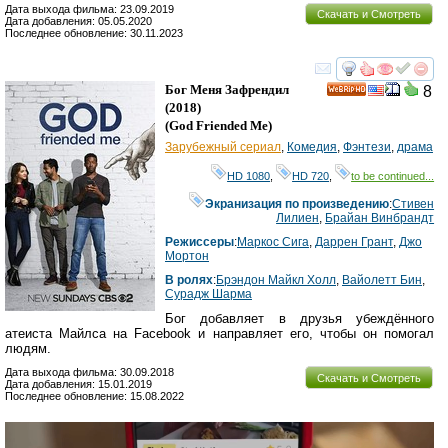
Дата выхода фильма: 23.09.2019
Скачать и Смотреть
Дата добавления: 05.05.2020
Последнее обновление: 30.11.2023
смотреть
инте
Бог Меня Зафрендил
8
HD
(2018)
(
God Friended Me
)
Зарубежный сериал
,
Комедия
,
Фэнтези
,
драма
HD 1080
,
HD 720
,
to be continued...
Экранизация по произведению
:
Стивен
Лилиен
,
Брайан Винбрандт
Режиссеры
:
Маркос Сига
,
Даррен Грант
,
Джо
Мортон
В ролях
:
Брэндон Майкл Холл
,
Вайолетт Бин
,
Сурадж Шарма
Бог добавляет в друзья убеждённого
атеиста Майлса на Facebook и направляет его, чтобы он помогал
людям.
Дата выхода фильма: 30.09.2018
Скачать и Смотреть
Дата добавления: 15.01.2019
Последнее обновление: 15.08.2022