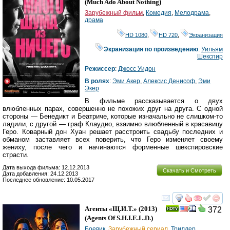
(
Much Ado About Nothing
)
Зарубежный фильм
,
Комедия
,
Мелодрама
,
драма
HD 1080
,
HD 720
,
Экранизация
Экранизация по произведению
:
Уильям
Шекспир
Режиссер
:
Джосс Уидон
В ролях
:
Эми Акер
,
Алексис Денисоф
,
Эми
Экер
В фильме рассказывается о двух
влюбленных парах, совершенно не похожих друг на друга. С одной
стороны — Бенедикт и Беатриче, которые изначально не слишком-то
ладили, с другой — граф Клаудио, взаимно влюбленный в красавицу
Геро. Коварный дон Хуан решает расстроить свадьбу последних и
обманом заставляет всех поверить, что Геро изменяет своему
жениху, после чего и начинаются форменные шекспировские
страсти.
Дата выхода фильма: 12.12.2013
Скачать и Смотреть
Дата добавления: 24.12.2013
Последнее обновление: 10.05.2017
смотреть
инте
Агенты «Щ.И.Т.»
(2013)
372
(
Agents Of S.H.I.E.L.D.
)
Боевик
,
Зарубежный сериал
,
Триллер
,