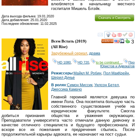
влюбляется в начальницу местного
госпиталя Мишель Блэйк.
Дата выхода фильма: 19.01.2020
Скачать и Смотреть
Дата добавления: 25.01.2020
Последнее обновление: 11.02.2025
смотреть
инте
Всем Встать
(2019)
3
HD
(
All Rise
)
Зарубежный сериал
,
драма
HD 1080
,
HD 720
,
to be continued...
,
Про
Юристов и Адвокатов
Режиссеры
:
Майкл М. Робин
,
Пол МакКрейн
,
Шерил Дунье
В ролях
:
Симон Миссик
,
Уилсон Бетел
,
Джессика Камачо
Главной героиней является девушка по
имени Лола. Она посвятила большую часть
собственного существования учебе на
юридическом факультете. Смогла
добиться признания общества и уважения окружающих.
Преподаватели университета часто отмечали данную девчонку в
качестве отличного специалиста и будущего профессионала. И
вскоре все их пожелания и предречения сбылись. После
продолжительной карьеры адвоката, ее назначают на пост судьи.