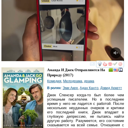
смотреть
инте
Аманда И Джек Отправляются На
Природу
(2017)
Комедия
,
Мелодрама
,
драма
В ролях
:
Эми Акер
,
Адан Канто
,
Дэвид Аркетт
Джек Спенсер когда-то был более чем
успешным писателем. Но в последнее
время у него не ладится с работой. После
нескольких неудачных очерков и критики
его последней книги, Джек впадает в
глубокую депрессию, не пытаясь найти
другую работу. Разумеется, его состояние
сказывается на всей семье. Отношения с