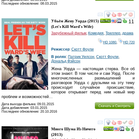
Последнее обновление: 08.03.2015
смотреть
инте
Убьём Жену Уорда
(2015)
11
Ray
(
Let's Kill Ward's Wife
)
Зарубежный фильм
,
Комедия
,
Триллер
,
драма
HD 1080
,
HD 720
Режиссер
:
Скотт Фоули
В ролях
:
Патрик Уилсон
,
Скотт Фоули
,
Дональд Фэйсон
Жена Уорда — настоящая стерва. Все об
этом знают. В том числе и сам Уорд. После
многочисленных размышлений и
разговоров Уорда с друзьями на эту тему
происходит случайное происшествие,
которое открывает перед ним новый мир
проблем и возможностей…
Дата выхода фильма: 09.01.2015
Скачать и Смотреть
Дата добавления: 03.01.2015
Последнее обновление: 20.10.2016
смотреть
инте
Много Шума Из Ничего
6
(2013)