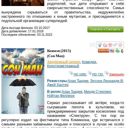
родителей, чьи дети открывают в себе
сверхъестественные способности. Семья
вынуждена скрываться от правительства, недружелюбно
настроенного по отношению к юным мутантам, и присоединяется к
подпольной организации суперлюдей.
Дата выхода фильма: 03.10.2017
Скачать и Смотреть
Дата добавления: 17.01.2018
Последнее обновление: 03.11.2022
смотреть
инте
Конмэн
(2015)
6
HD
(
Con Man
)
Зарубежный сериал
,
Комедия
,
Короткометражный
HD 1080
,
HD 720
,
Завершён
Режиссеры
:
Алан Тьюдик
,
Энтони Леонарди III
,
Джей Хантер
В ролях
:
Алан Тьюдик
,
Минди Стерлинг
,
Нэйтан Филлион
Сериал рассказывает об актёре, когда-то
сыгравшем пилота в культовом, но
преждевременно закрытом космоэпике под
названием «Спектрум». С тех пор он
регулярно ездил на фестивали типа Комиккона, где встречался с
самыми разными забавными людьми и плескался в лучах не особо