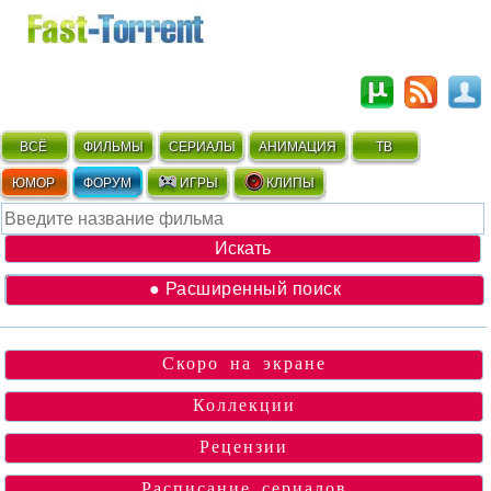
ВСЁ
ФИЛЬМЫ
СЕРИАЛЫ
АНИМАЦИЯ
ТВ
ЮМОР
ФОРУМ
ИГРЫ
КЛИПЫ
● Расширенный поиск
Скоро на экране
Коллекции
Рецензии
Расписание сериалов