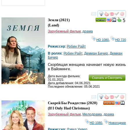
смотреть
инте
Земля
(2021)
5
(
Land
)
Зарубежный фильм
,
драма
HD 1080
,
HD 720
Режиссер
:
Робин Райт
В ролях
:
Робин Райт
,
Демиан Бичир
,
Демиан
Бичир
Скорбящая женщина начинает новую жизнь
в Вайоминге.
Дата выхода фильма:
Скачать и Смотреть
31.01.2021
Дата добавления: 04.06.2021
Последнее обновление: 05.06.2021
смотреть
инте
Скорей Бы Рождество
(2020)
HD
(
If I Only Had Christmas
)
Зарубежный фильм
,
Мелодрама
,
драма
HD 1080
,
Новогодние
Режиссер
:
Дэвид Уивер