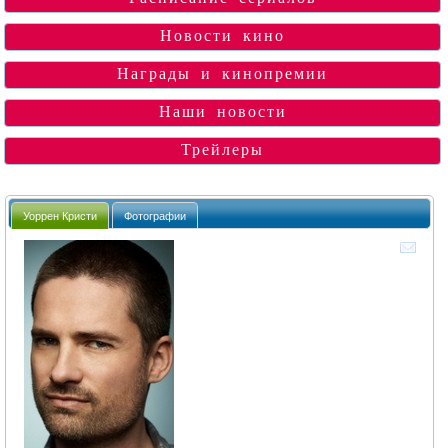
Новости кино
Награды и кинопремии
Наши новости
Трейлеры
Уоррен Кристи
Фотографии