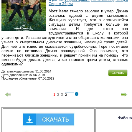
Сигрем Эйрли
Мэтт Келл тяжело заболел и умер. Джина
осталась вдовой с двумя сыновьями.
Женщина чувствует, что в сложившейся
ситуации детям требуется больше её
внимания. И для этого она
трудоустраивается в школу, в которой
учатся дети. Узнавши сотрудников и став общаться с коллегами, она
узнает о смертельном диагнозе женщины, имеющей троих детей.
Для неё это известие оказывается судьбоносным. Горе постигшее
семью не оставило Джино равнодушной. Она понимает, что
переживают близкие женщины, и решает прийти им на помощь. Что
именно будет делать Джина, и как поможет троим детям, ставших
одинокими?
Дата выхода фильма: 31.05.2014
Скачать
Дата добавления: 07.06.2019
Последнее обновление: 07.06.2019
1
2
3