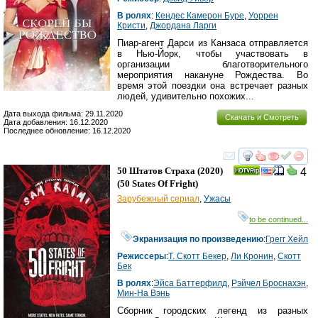
В ролях
:
Кендес Камерон Буре
,
Уоррен
Кристи
,
Джордана Ларги
Пиар-агент Дарси из Канзаса отправляется
в Нью-Йорк, чтобы участвовать в
организации благотворительного
мероприятия накануне Рождества. Во
время этой поездки она встречает разных
людей, удивительно похожих...
Дата выхода фильма: 29.11.2020
Скачать и Смотреть
Дата добавления: 16.12.2020
Последнее обновление: 16.12.2020
смотреть
инте
50 Штатов Страха
(2020)
4
(
50 States Of Fright
)
Зарубежный сериал
,
Ужасы
to be continued...
Экранизация по произведению
:
Грегг Хейл
Режиссеры
:
Т. Скотт Бекер
,
Ли Кронин
,
Скотт
Бек
В ролях
:
Эйса Баттерфилд
,
Рэйчел Броснахэн
,
Мин-На Вэнь
Сборник городских легенд из разных