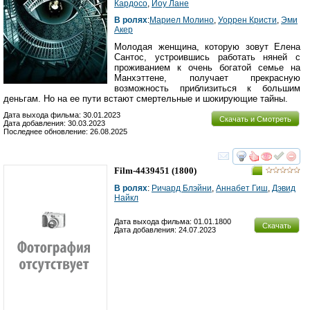
Кардосо
,
Йоy Лане
В ролях
:
Мариел Молино
,
Уоррен Кристи
,
Эми
Акер
Молодая женщина, которую зовут Елена
Сантос, устроившись работать няней с
проживанием к очень богатой семье на
Манхэттене, получает прекрасную
возможность приблизиться к большим
деньгам. Но на ее пути встают смертельные и шокирующие тайны.
Дата выхода фильма: 30.01.2023
Скачать и Смотреть
Дата добавления: 30.03.2023
Последнее обновление: 26.08.2025
смотреть
инте
Film-4439451
(1800)
В ролях
:
Ричард Блэйни
,
Аннабет Гиш
,
Дэвид
Найкл
Дата выхода фильма: 01.01.1800
Скачать
Дата добавления: 24.07.2023