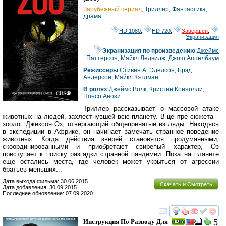
Зарубежный сериал
,
Триллер
,
Фантастика
,
драма
HD 1080
,
HD 720
,
Завершён
,
Экранизация
Экранизация по произведению
:
Джеймс
Паттерсон
,
Майкл Ледвидж
,
Джош Аппелбаум
Режиссеры
:
Стивен А. Эделсон
,
Брэд
Андерсон
,
Майкл Кэтлман
В ролях
:
Джеймс Волк
,
Кристен Коннолли
,
Нонсо Анози
Триллер рассказывает о массовой атаке
животных на людей, захлестнувшей всю планету. В центре сюжета –
зоолог Джексон Оз, отвергающий общепринятые взгляды. Находясь
в экспедиции в Африке, он начинает замечать странное поведение
животных. Когда действия зверей становятся продуманными,
скоординированными и приобретают свирепый характер, Оз
приступает к поиску разгадки странной пандемии. Пока на планете
еще остались места, где человек может укрыться от агрессии
братьев меньших...
Дата выхода фильма: 30.06.2015
Скачать и Смотреть
Дата добавления: 30.09.2015
Последнее обновление: 07.09.2020
смотреть
инте
Инструкция По Разводу Для
5