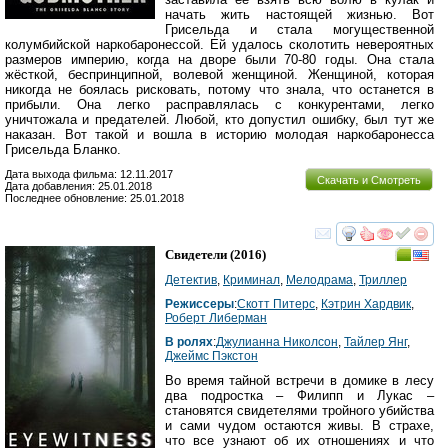
начать жить настоящей жизнью. Вот
Грисельда и стала могущественной
колумбийской наркобаронессой. Ей удалось сколотить невероятных
размеров империю, когда на дворе были 70-80 годы. Она стала
жёсткой, беспринципной, волевой женщиной. Женщиной, которая
никогда не боялась рисковать, потому что знала, что останется в
прибыли. Она легко расправлялась с конкурентами, легко
уничтожала и предателей. Любой, кто допустил ошибку, был тут же
наказан. Вот такой и вошла в историю молодая наркобаронесса
Грисельда Бланко.
Дата выхода фильма: 12.11.2017
Скачать и Смотреть
Дата добавления: 25.01.2018
Последнее обновление: 25.01.2018
смотреть
инте
Свидетели
(2016)
Детектив
,
Криминал
,
Мелодрама
,
Триллер
Режиссеры
:
Скотт Питерс
,
Кэтрин Хардвик
,
Роберт Либерман
В ролях
:
Джулианна Николсон
,
Тайлер Янг
,
Джеймс Пэкстон
Во время тайной встречи в домике в лесу
два подростка – Филипп и Лукас –
становятся свидетелями тройного убийства
и сами чудом остаются живы. В страхе,
что все узнают об их отношениях и что