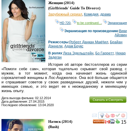
Женщин
(2014)
(
Girlfriends' Guide To Divorce
)
Зарубежный сериал
,
Комедия
,
драма
HD 720
,
to be continued...
,
Экранизация
Экранизация по произведению
:
Вики
Айовин
Режиссеры
:
Роберт Данкан МакНил
,
Брайан
Дэннели
,
Адам Брукс
В ролях
:
Лиза Эдельштейн
,
Бо Гарретт
,
Некар
Задеган
История об авторе бестселлеров из серии
«Помоги себе сам», которая тщательно скрывает свой развод с
мужем, в тот момент, когда она начинает жизнь одинокой
сорокалетней женщины в Лос-Анджелесе. Она всё больше общается
и спрашивает советов у своих разведенных друзей, нежели чем у
имеющих семью, и это ведет ее к неожиданному и меняющему
жизнь опыту.
Дата выхода фильма: 02.12.2014
Скачать и Смотреть
Дата добавления: 27.04.2015
Последнее обновление: 13.04.2020
смотреть
инте
Натиск
(2014)
15
HD
(
Rush
)