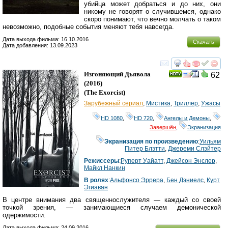
убийца может добраться и до них, они
никому не говорят о случившемся, однако
скоро понимают, что вечно молчать о таком
невозможно, подобные события меняют тебя навсегда.
Дата выхода фильма: 16.10.2016
Скачать
Дата добавления: 13.09.2023
смотреть
инте
Изгоняющий Дьявола
62
(2016)
(
The Exorcist
)
Зарубежный сериал
,
Мистика
,
Триллер
,
Ужасы
HD 1080
,
HD 720
,
Ангелы и Демоны
,
Завершён
,
Экранизация
Экранизация по произведению
:
Уильям
Питер Блэтти
,
Джереми Слэйтер
Режиссеры
:
Руперт Уайатт
,
Джейсон Энслер
,
Майкл Нанкин
В ролях
:
Альфонсо Эррера
,
Бен Дэниелс
,
Курт
Эгиаван
В центре внимания два священнослужителя — каждый со своей
точкой зрения, — занимающиеся случаем демонической
одержимости.
Дата выхода фильма: 24.09.2016