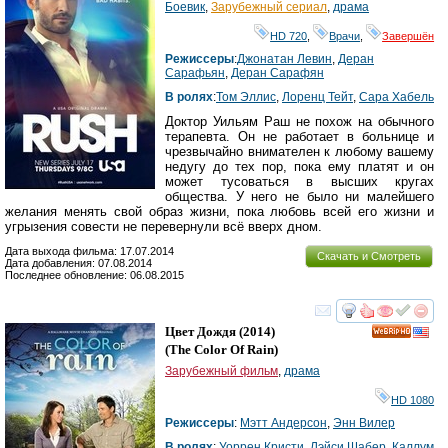
Боевик
,
Зарубежный сериал
,
драма
HD 720
,
Врачи
,
Завершён
Режиссеры
:
Джонатан Левин
,
Деран
Сарафьян
,
Деран Сарафян
В ролях
:
Том Эллис
,
Лоренц Тейт
,
Сара Хабель
Доктор Уильям Раш не похож на обычного
терапевта. Он не работает в больнице и
чрезвычайно внимателен к любому вашему
недугу до тех пор, пока ему платят и он
может тусоваться в высших кругах
общества. У него не было ни малейшего
желания менять свой образ жизни, пока любовь всей его жизни и
угрызения совести не перевернули всё вверх дном.
Дата выхода фильма: 17.07.2014
Скачать и Смотреть
Дата добавления: 07.08.2014
Последнее обновление: 06.08.2015
смотреть
инте
Цвет Дождя
(2014)
HD
(
The Color Of Rain
)
Зарубежный фильм
,
драма
HD 1080
Режиссеры
:
Мэтт Андерсон
,
Энн Вилер
В ролях
:
Уоррен Кристи
,
Лэйси Шабер
,
Каллум