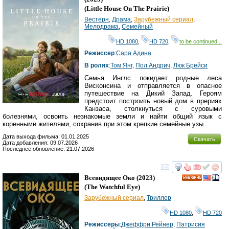
(
Little House On The Prairie
)
Вестерн
,
Драма
,
Зарубежный сериал
,
Мелодрама
,
Семейный
HD 1080
,
HD 720
,
to be continued...
Режиссер
:
Сара Адина
В ролях
:
Том Янг
,
Пол Андрич
,
Люк Брейси
Семья Инглс покидает родные леса
Висконсина и отправляется в опасное
путешествие на Дикий Запад. Героям
предстоит построить новый дом в прериях
Канзаса, столкнуться с суровыми
болезнями, освоить незнакомые земли и найти общий язык с
коренными жителями, сохранив при этом крепкие семейные узы.
Дата выхода фильма: 01.01.2025
Скачать
Дата добавления: 09.07.2026
Последнее обновление: 21.07.2026
смотреть
инте
Всевидящее Око
(2023)
HD
(
The Watchful Eye
)
Зарубежный сериал
,
Триллер
HD 1080
,
HD 720
Режиссеры
:
Джеффри Рейнер
,
Патрисия