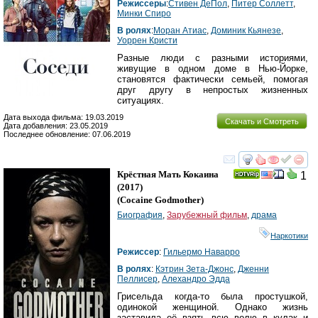
Режиссеры
:
Стивен ДеПол
,
Питер Соллетт
,
Минки Спиро
В ролях
:
Моран Атиас
,
Доминик Кьянезе
,
Уоррен Кристи
Разные люди с разными историями,
живущие в одном доме в Нью-Йорке,
становятся фактически семьей, помогая
друг другу в непростых жизненных
ситуациях.
Дата выхода фильма: 19.03.2019
Скачать и Смотреть
Дата добавления: 23.05.2019
Последнее обновление: 07.06.2019
смотреть
инте
Крёстная Мать Кокаина
1
(2017)
(
Cocaine Godmother
)
Биография
,
Зарубежный фильм
,
драма
Наркотики
Режиссер
:
Гильермо Наварро
В ролях
:
Кэтрин Зета-Джонс
,
Дженни
Пеллисер
,
Алехандро Эдда
Грисельда когда-то была простушкой,
одинокой женщиной. Однако жизнь
заставила её взять всю волю в кулак и