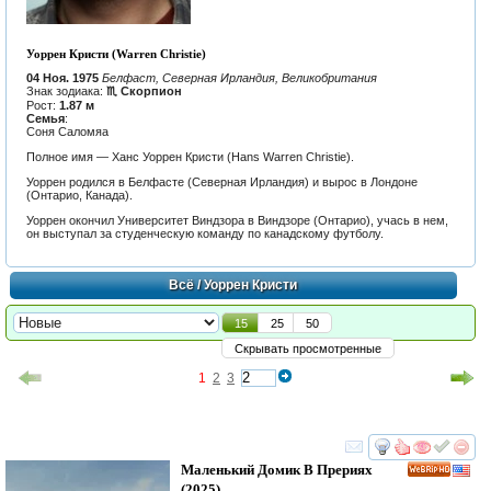
Уоррен Кристи (Warren Christie)
04 Ноя. 1975
Белфаст, Северная Ирландия, Великобритания
Знак зодиака:
♏ Скорпион
Рост:
1.87 м
Семья
:
Соня Саломяа
Полное имя — Ханс Уоррен Кристи (Hans Warren Christie).
Уоррен родился в Белфасте (Северная Ирландия) и вырос в Лондоне
(Онтарио, Канада).
Уоррен окончил Университет Виндзора в Виндзоре (Онтарио), учась в нем,
он выступал за студенческую команду по канадскому футболу.
Всё
/ Уоррен Кристи
15
25
50
Скрывать просмотренные
1
2
3
смотреть
инте
Маленький Домик В Прериях
HD
(2025)