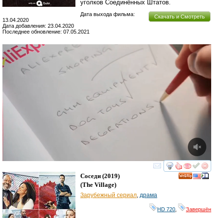
уголков Соединённых Штатов.
Дата выхода фильма:
Скачать и Смотреть
13.04.2020
Дата добавления: 23.04.2020
Последнее обновление: 07.05.2021
смотреть
инте
Соседи
(2019)
(
The Village
)
Зарубежный сериал
,
драма
HD 720
,
Завершён