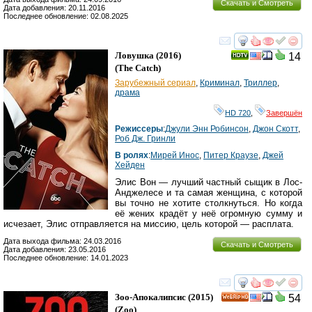
Скачать и Смотреть
Дата добавления: 20.11.2016
Последнее обновление: 02.08.2025
смотреть
инте
Ловушка
(2016)
14
(
The Catch
)
Зарубежный сериал
,
Криминал
,
Триллер
,
драма
HD 720
,
Завершён
Режиссеры
:
Джули Энн Робинсон
,
Джон Скотт
,
Роб Дж. Гринли
В ролях
:
Мирей Инос
,
Питер Краузе
,
Джей
Хейден
Элис Вон — лучший частный сыщик в Лос-
Анджелесе и та самая женщина, с которой
вы точно не хотите столкнуться. Но когда
её жених крадёт у неё огромную сумму и
исчезает, Элис отправляется на миссию, цель которой — расплата.
Дата выхода фильма: 24.03.2016
Скачать и Смотреть
Дата добавления: 23.05.2016
Последнее обновление: 14.01.2023
смотреть
инте
Зоо-Апокалипсис
(2015)
54
HD
(
Zoo
)