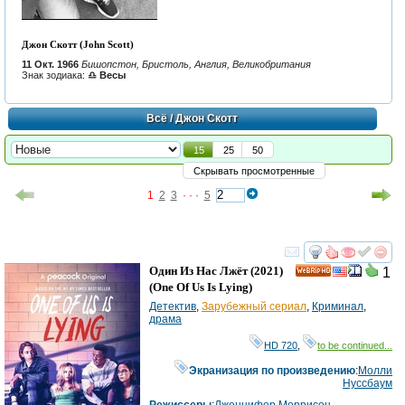
Джон Скотт (John Scott)
11 Окт. 1966
Бишопстон, Бристоль, Англия, Великобритания
Знак зодиака:
♎ Весы
Всё
/ Джон Скотт
15
25
50
Скрывать просмотренные
1
2
3
· · ·
5
смотреть
инте
Один Из Нас Лжёт
(2021)
1
HD
(
One Of Us Is Lying
)
Детектив
,
Зарубежный сериал
,
Криминал
,
драма
HD 720
,
to be continued...
Экранизация по произведению
:
Молли
Нуссбаум
Режиссеры
:
Дженнифер Моррисон
,