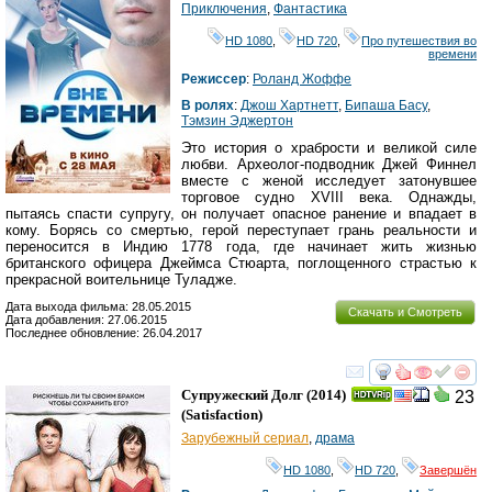
Приключения
,
Фантастика
HD 1080
,
HD 720
,
Про путешествия во
времени
Режиссер
:
Роланд Жоффе
В ролях
:
Джош Хартнетт
,
Бипаша Басу
,
Тэмзин Эджертон
Это история о храбрости и великой силе
любви. Археолог-подводник Джей Финнел
вместе с женой исследует затонувшее
торговое судно XVIII века. Однажды,
пытаясь спасти супругу, он получает опасное ранение и впадает в
кому. Борясь со смертью, герой переступает грань реальности и
переносится в Индию 1778 года, где начинает жить жизнью
британского офицера Джеймса Стюарта, поглощенного страстью к
прекрасной воительнице Туладже.
Дата выхода фильма: 28.05.2015
Скачать и Смотреть
Дата добавления: 27.06.2015
Последнее обновление: 26.04.2017
смотреть
инте
Супружеский Долг
(2014)
23
(
Satisfaction
)
Зарубежный сериал
,
драма
HD 1080
,
HD 720
,
Завершён