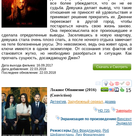
все более убеждается, что он не ее
судьба. Девушка делает вывод, что такие
отношения не приносят ей удовольствия и
принимает решение прекратить их. Дженни
переезжает в другой город, чтобы
постараться начать свою жизнь заново.
Она переосмыслила все произошедшее и
сделала определенные выводы. Заселившись в новую квартиру,
девушка стала очень плохо спать, а после ночного отдыха замечает
на теле болезненные укусы. Это невозможно, ведь она живет одна, а
ключи имеются в одном экземпляре. От осознания этих фактов ей
становится жутко, но необходимо разобраться в ситуации. Как
прогнать сущность, досаждающую Джен?
Дата выхода фильма: 16.09.2017
Скачать и Смотреть
Дата добавления: 22.03.2018
Последнее обновление: 22.03.2018
смотреть
инте
Ложное Обвинение
(2016)
15
(
Conviction
)
Детектив
,
Зарубежный сериал
,
драма
HD 720
,
Завершён
Экранизация по произведению
:
Винсент
Энджелл
Режиссеры
:
Лиз Фридлэндер
,
Роб
Шейденгланц
,
Лиз Фридлендер