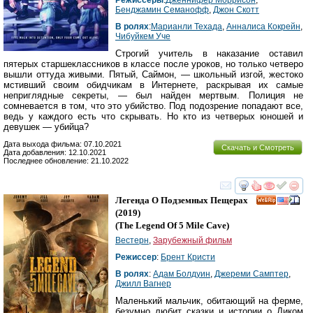
Бенджамин Семанофф
,
Джон Скотт
В ролях
:
Марианли Техада
,
Анналиса Кокрейн
,
Чибуйкем Уче
Строгий учитель в наказание оставил
пятерых старшеклассников в классе после уроков, но только четверо
вышли оттуда живыми. Пятый, Саймон, — школьный изгой, жестоко
мстивший своим обидчикам в Интернете, раскрывая их самые
неприглядные секреты, — был найден мертвым. Полиция не
сомневается в том, что это убийство. Под подозрение попадают все,
ведь у каждого есть что скрывать. Но кто из четверых юношей и
девушек — убийца?
Дата выхода фильма: 07.10.2021
Скачать и Смотреть
Дата добавления: 12.10.2021
Последнее обновление: 21.10.2022
смотреть
инте
Легенда О Подземных Пещерах
(2019)
(
The Legend Of 5 Mile Cave
)
Вестерн
,
Зарубежный фильм
Режиссер
:
Брент Кристи
В ролях
:
Адам Болдуин
,
Джереми Самптер
,
Джилл Вагнер
Маленький мальчик, обитающий на ферме,
безумно любит сказки и истории о Диком