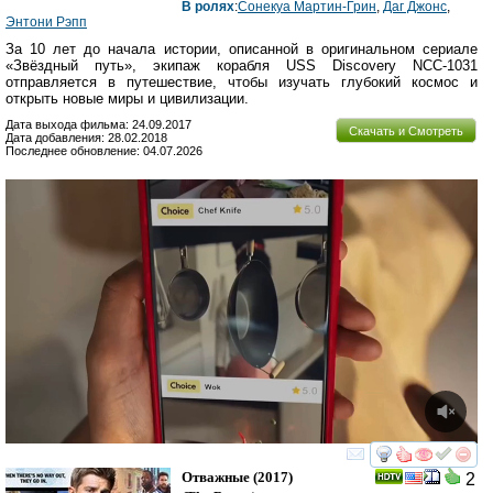
В ролях
:
Сонекуа Мартин-Грин
,
Даг Джонс
,
Энтони Рэпп
За 10 лет до начала истории, описанной в оригинальном сериале
«Звёздный путь», экипаж корабля USS Discovery NCC-1031
отправляется в путешествие, чтобы изучать глубокий космос и
открыть новые миры и цивилизации.
Дата выхода фильма: 24.09.2017
Скачать и Смотреть
Дата добавления: 28.02.2018
Последнее обновление: 04.07.2026
смотреть
инте
Отважные
(2017)
2