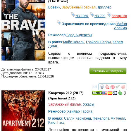
(
The Brave
)
Боевик
,
Зарубежный сериал
,
Триллер
HD 1080
,
HD 720
,
Завершён
Экранизация по произведению
:
Майкл
Алаймо
Режиссер
:
Брэд Андерсон
В ролях
:
Майк Фогель
,
Грэйсон Берри
,
Керем
Джан
Сериал о военном подразделении,
выполняющем опасные задания в тылу
врага.
Дата выхода фильма: 23.09.2017
Скачать и Смотреть
Дата добавления: 12.10.2017
Последнее обновление: 12.04.2026
смотреть
инте
Квартира 212
(2017)
2
(
Apartment 212
)
Зарубежный фильм
,
Ужасы
Режиссер
:
Хейлар Гарсиа
В ролях
:
Сэлли Керклэнд
,
Пенелопа Митчелл
,
Кайл Гэсс
Дженнифер встречается с мужчиной, но