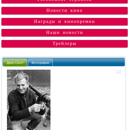
Новости кино
Награды и кинопремии
Наши новости
Трейлеры
Джон Скотт
Фотографии