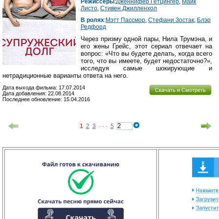
Режиссеры
:
Дженнифер Гетцингер
,
Майк
Листо
,
Стивен Джилленхол
В ролях
:
Мэтт Пассмор
,
Стефани Зостак
,
Блэр
Редфорд
Через призму одной пары, Нила Трумэна, и
его жены Грейс, этот сериал отвечает на
вопрос: «Что вы будете делать, когда всего
того, что вы имеете, будет недостаточно?»,
исследуя самые шокирующие и
нетрадиционные варианты ответа на него.
Дата выхода фильма: 17.07.2014
Скачать и Смотреть
Дата добавления: 22.08.2014
Последнее обновление: 15.04.2016
1
2
3
· · ·
5