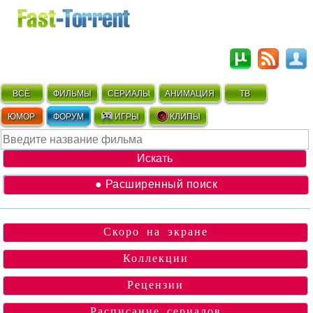
ВСЁ
ФИЛЬМЫ
СЕРИАЛЫ
АНИМАЦИЯ
ТВ
ЮМОР
ФОРУМ
ИГРЫ
КЛИПЫ
● Расширенный поиск
Скоро на экране
Коллекции
Рецензии
Расписание сериалов