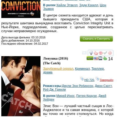
В ролях
:
Хейли Этвелл
,
Эдди Кэхилл
,
Шон
Эшмор
В центре сюжета находится адвокат и дочь
бывшего президента США, которая в
результате шантажа вынуждена возглавить Conviction Integrity Unit в
Нью-Йорке, подразделение, созданное с целью пересматривать
случаи неправомерно осужденных.
Дата выхода фильма: 03.10.2016
Скачать и Смотреть
Дата добавления: 14.10.2016
Последнее обновление: 04.02.2017
смотреть
инте
Ловушка
(2016)
14
(
The Catch
)
Зарубежный сериал
,
Криминал
,
Триллер
,
драма
HD 720
,
Завершён
Режиссеры
:
Джули Энн Робинсон
,
Джон Скотт
,
Роб Дж. Гринли
В ролях
:
Мирей Инос
,
Питер Краузе
,
Джей
Хейден
Элис Вон — лучший частный сыщик в Лос-
Анджелесе и та самая женщина, с которой
вы точно не хотите столкнуться. Но когда