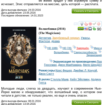
её жених крадёт у неё огромную сумму и
исчезает, Элис отправляется на миссию, цель которой — расплата.
Дата выхода фильма: 24.03.2016
Скачать и Смотреть
Дата добавления: 23.05.2016
Последнее обновление: 14.01.2023
смотреть
инте
Волшебники
(2016)
90
(
The Magicians
)
Детектив
,
Зарубежный сериал
,
Ужасы
,
Фэнтези
,
драма
HD 1080
,
HD 720
,
Завершён
,
Маги и
Волшебники
,
Сверхспособности
,
Экранизация
Экранизация по произведению
:
Лев
Гроссман
,
Джон МакНамара
,
Мило Шендел
Режиссеры
:
Крис Фишер
,
Джеймс Л. Конуэй
,
Джон Скотт
В ролях
:
Стелла Маив
,
Хейл Эйплмен
,
Арджун
Гупта
Молодые люди, слегка за двадцать, изучают в современном Нью-
Йорке магию и обнаруживают, что волшебный мир, о котором они
читали в детстве, не только реален, но еще и очень опасен.
Дата выхода фильма: 08.01.2016
Скачать и Смотреть
Дата добавления: 13.04.2016