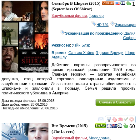
смотреть
инте
Сентябрь В Ширазе
(2015)
1
HD
(
Septembers Of Shiraz
)
Зарубежный фильм
,
Триллер
HD 720
,
Экранизация
Экранизация по произведению
:
Далия
Софер
Режиссер
:
Уэйн Блэр
В ролях
:
Сальма Хайек
,
Эдриан Броуди
,
Шоре
Агдашлу
Действие картины разворачивается во
время иранской революции 1979 года.
Главная героиня — богатая еврейская
девушка, отец которой торговал ювелирными изделиями с
зарубежными странами. Из-за этого власти страны обвинили его в
шпионаже и заключили в тюрьму. Семья решила просить
политического убежища в Америке.
Дата выхода фильма: 15.09.2015
Скачать и Смотреть
Дата добавления: 28.06.2016
Последнее обновление: 28.06.2016
смотреть
инте
Вне Времени
(2015)
60
Ray
(
The Lovers
)
Зарубежный фильм
,
Мелодрама
,