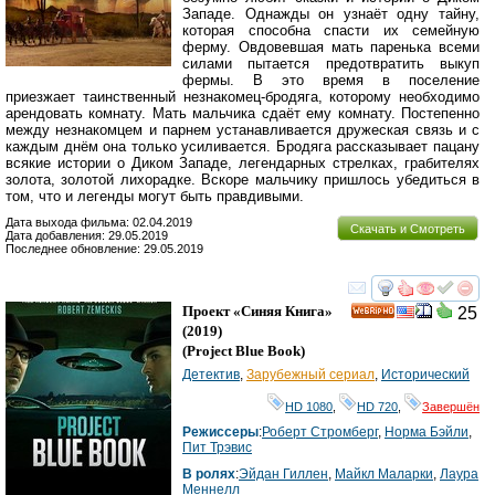
Западе. Однажды он узнаёт одну тайну,
которая способна спасти их семейную
ферму. Овдовевшая мать паренька всеми
силами пытается предотвратить выкуп
фермы. В это время в поселение
приезжает таинственный незнакомец-бродяга, которому необходимо
арендовать комнату. Мать мальчика сдаёт ему комнату. Постепенно
между незнакомцем и парнем устанавливается дружеская связь и с
каждым днём она только усиливается. Бродяга рассказывает пацану
всякие истории о Диком Западе, легендарных стрелках, грабителях
золота, золотой лихорадке. Вскоре мальчику пришлось убедиться в
том, что и легенды могут быть правдивыми.
Дата выхода фильма: 02.04.2019
Скачать и Смотреть
Дата добавления: 29.05.2019
Последнее обновление: 29.05.2019
смотреть
инте
Проект «Синяя Книга»
25
HD
(2019)
(
Project Blue Book
)
Детектив
,
Зарубежный сериал
,
Исторический
HD 1080
,
HD 720
,
Завершён
Режиссеры
:
Роберт Стромберг
,
Норма Бэйли
,
Пит Трэвис
В ролях
:
Эйдан Гиллен
,
Майкл Маларки
,
Лаура
Меннелл