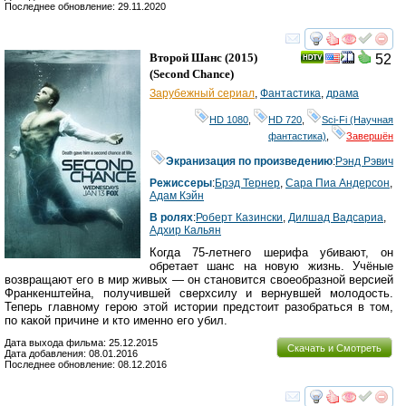
Последнее обновление: 29.11.2020
смотреть
инте
Второй Шанс
(2015)
52
(
Second Chance
)
Зарубежный сериал
,
Фантастика
,
драма
HD 1080
,
HD 720
,
Sci-Fi (Научная
фантастика)
,
Завершён
Экранизация по произведению
:
Рэнд Рэвич
Режиссеры
:
Брэд Тернер
,
Сара Пиа Андерсон
,
Адам Кэйн
В ролях
:
Роберт Казински
,
Дилшад Вадсариа
,
Адхир Кальян
Когда 75-летнего шерифа убивают, он
обретает шанс на новую жизнь. Учёные
возвращают его в мир живых — он становится своеобразной версией
Франкенштейна, получившей сверхсилу и вернувшей молодость.
Теперь главному герою этой истории предстоит разобраться в том,
по какой причине и кто именно его убил.
Дата выхода фильма: 25.12.2015
Скачать и Смотреть
Дата добавления: 08.01.2016
Последнее обновление: 08.12.2016