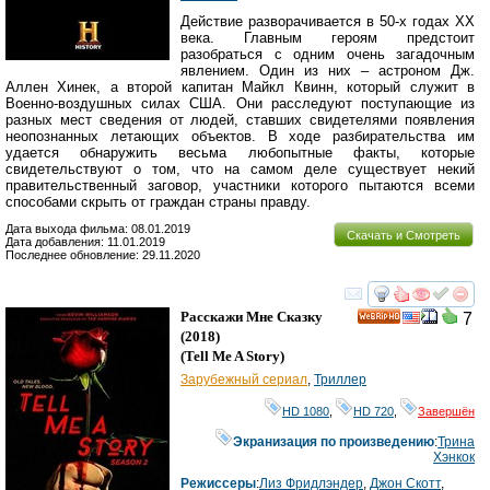
Действие разворачивается в 50-х годах ХХ
века. Главным героям предстоит
разобраться с одним очень загадочным
явлением. Один из них – астроном Дж.
Аллен Хинек, а второй капитан Майкл Квинн, который служит в
Военно-воздушных силах США. Они расследуют поступающие из
разных мест сведения от людей, ставших свидетелями появления
неопознанных летающих объектов. В ходе разбирательства им
удается обнаружить весьма любопытные факты, которые
свидетельствуют о том, что на самом деле существует некий
правительственный заговор, участники которого пытаются всеми
способами скрыть от граждан страны правду.
Дата выхода фильма: 08.01.2019
Скачать и Смотреть
Дата добавления: 11.01.2019
Последнее обновление: 29.11.2020
смотреть
инте
Расскажи Мне Сказку
7
HD
(2018)
(
Tell Me A Story
)
Зарубежный сериал
,
Триллер
HD 1080
,
HD 720
,
Завершён
Экранизация по произведению
:
Трина
Хэнкок
Режиссеры
:
Лиз Фридлэндер
,
Джон Скотт
,