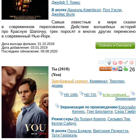
Джефф Т. Томас
В ролях
:
Даниэль Кэмпбелл
,
Пол Уэсли
,
Джеймс Волк
Самые известные в мире сказки
в современном переложении. Действие волшебных историй
про Красную Шапочку, трех поросят и многих других перенесено
в современный Нью-Йорк.
Дата выхода фильма: 31.10.2018
Скачать и Смотреть
Дата добавления: 03.01.2019
Последнее обновление: 09.08.2020
смотреть
инте
Ты
(2018)
26
HD
(
You
)
Зарубежный сериал
,
Криминал
,
Триллер
,
драма
HD 1080
,
HD 720
,
to be continued...
,
Экранизация
Экранизация по произведению
:
Кэролайн
Кепнес
,
Грег Берланти
,
Сера Гэмбл
Режиссеры
:
Ли Толанд Кригер
,
Сильвер Три
,
Келли Сайрус
В ролях
:
Пенн Бэджли
,
Виктория Педретти
,
Тати Габриэль