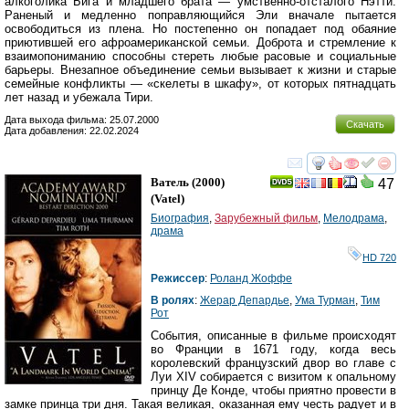
алкоголика Бига и младшего брата — умственно-отсталого Нэтти.
Раненый и медленно поправляющийся Эли вначале пытается
освободиться из плена. Но постепенно он попадает под обаяние
приютившей его афроамериканской семьи. Доброта и стремление к
взаимопониманию способны стереть любые расовые и социальные
барьеры. Внезапное объединение семьи вызывает к жизни и старые
семейные конфликты — «скелеты в шкафу», от которых пятнадцать
лет назад и убежала Тири.
Дата выхода фильма: 25.07.2000
Скачать
Дата добавления: 22.02.2024
смотреть
инте
Ватель
(2000)
47
(
Vatel
)
Биография
,
Зарубежный фильм
,
Мелодрама
,
драма
HD 720
Режиссер
:
Роланд Жоффе
В ролях
:
Жерар Депардье
,
Ума Турман
,
Тим
Рот
События, описанные в фильме происходят
во Франции в 1671 году, когда весь
королевский французский двор во главе с
Луи XIV собирается с визитом к опальному
принцу Де Конде, чтобы приятно провести в
замке принца три дня. Такая великая, оказанная ему честь радует и в