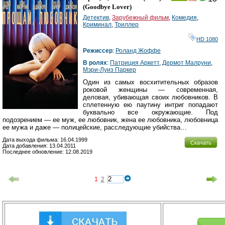
(
Goodbye Lover
)
Детектив
,
Зарубежный фильм
,
Комедия
,
Криминал
,
Триллер
HD 1080
Режиссер
:
Роланд Жоффе
В ролях
:
Патриция Аркетт
,
Дермот Малруни
,
Мэри-Луиз Паркер
Один из самых восхитительных образов
роковой женщины — современная,
деловая, убивающая своих любовников. В
сплетенную ею паутину интриг попадают
буквально все окружающие. Под
подозрением — ее муж, ее любовник, жена ее любовника, любовница
ее мужа и даже — полицейские, расследующие убийства…
Дата выхода фильма: 16.04.1999
Скачать
Дата добавления: 13.04.2011
Последнее обновление: 12.08.2019
1
2