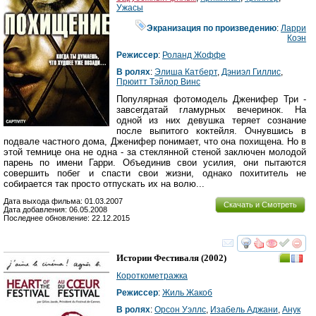
Ужасы
Экранизация по произведению
:
Ларри
Коэн
Режиссер
:
Роланд Жоффе
В ролях
:
Элиша Катберт
,
Дэниэл Гиллис
,
Прюитт Тэйлор Винс
Популярная фотомодель Дженифер Три -
завсегдатай гламурных вечеринок. На
одной из них девушка теряет сознание
после выпитого коктейля. Очнувшись в
подвале частного дома, Дженифер понимает, что она похищена. Но в
этой темнице она не одна - за стеклянной стеной заключен молодой
парень по имени Гарри. Объединив свои усилия, они пытаются
совершить побег и спасти свои жизни, однако похититель не
собирается так просто отпускать их на волю...
Дата выхода фильма: 01.03.2007
Скачать и Смотреть
Дата добавления: 06.05.2008
Последнее обновление: 22.12.2015
смотреть
инте
Истории Фестиваля
(2002)
Короткометражка
Режиссер
:
Жиль Жакоб
В ролях
:
Орсон Уэллс
,
Изабель Аджани
,
Анук