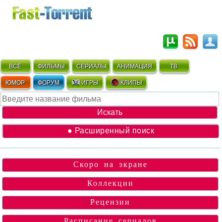
ВСЁ
ФИЛЬМЫ
СЕРИАЛЫ
АНИМАЦИЯ
ТВ
ЮМОР
ФОРУМ
ИГРЫ
КЛИПЫ
● Расширенный поиск
Скоро на экране
Коллекции
Рецензии
Расписание сериалов