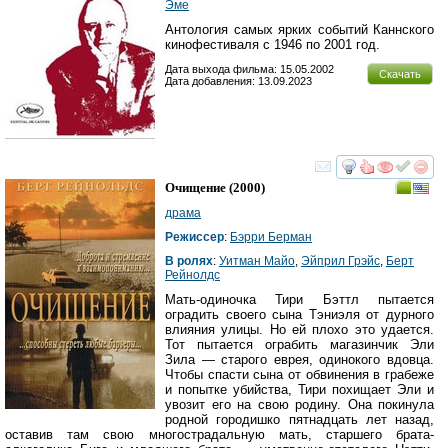
Эме
Антология самых ярких событий Каннского
кинофестиваля с 1946 по 2001 год.
Дата выхода фильма: 15.05.2002
Скачать
Дата добавления: 13.09.2023
смотреть
инте
Очищение
(2000)
драма
Режиссер
:
Бэрри Берман
В ролях
:
Уитман Майо
,
Эйприл Грэйс
,
Берт
Рейнолдс
Мать-одиночка Тири Бэттл пытается
оградить своего сына Тэниэля от дурного
влияния улицы. Но ей плохо это удается.
Тот пытается ограбить магазинчик Эли
Зила — старого еврея, одинокого вдовца.
Чтобы спасти сына от обвинения в грабеже
и попытке убийства, Тири похищает Эли и
увозит его на свою родину. Она покинула
родной городишко пятнадцать лет назад,
оставив там свою многострадальную мать, старшего брата-