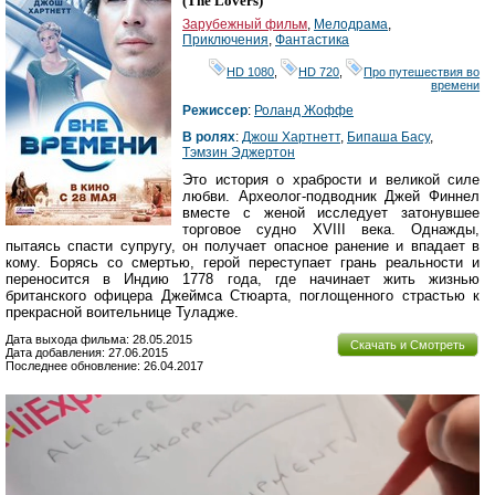
(
The Lovers
)
Зарубежный фильм
,
Мелодрама
,
Приключения
,
Фантастика
HD 1080
,
HD 720
,
Про путешествия во
времени
Режиссер
:
Роланд Жоффе
В ролях
:
Джош Хартнетт
,
Бипаша Басу
,
Тэмзин Эджертон
Это история о храбрости и великой силе
любви. Археолог-подводник Джей Финнел
вместе с женой исследует затонувшее
торговое судно XVIII века. Однажды,
пытаясь спасти супругу, он получает опасное ранение и впадает в
кому. Борясь со смертью, герой переступает грань реальности и
переносится в Индию 1778 года, где начинает жить жизнью
британского офицера Джеймса Стюарта, поглощенного страстью к
прекрасной воительнице Туладже.
Дата выхода фильма: 28.05.2015
Скачать и Смотреть
Дата добавления: 27.06.2015
Последнее обновление: 26.04.2017