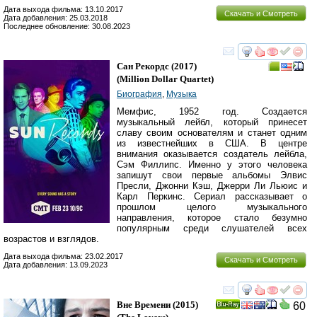
Дата выхода фильма: 13.10.2017
Скачать и Смотреть
Дата добавления: 25.03.2018
Последнее обновление: 30.08.2023
смотреть
инте
Сан Рекордс
(2017)
(
Million Dollar Quartet
)
Биография
,
Музыка
Мемфис, 1952 год. Создается
музыкальный лейбл, который принесет
славу своим основателям и станет одним
из известнейших в США. В центре
внимания оказывается создатель лейбла,
Сэм Филлипс. Именно у этого человека
запишут свои первые альбомы Элвис
Пресли, Джонни Кэш, Джерри Ли Льюис и
Карл Перкинс. Сериал рассказывает о
прошлом целого музыкального
направления, которое стало безумно
популярным среди слушателей всех
возрастов и взглядов.
Дата выхода фильма: 23.02.2017
Скачать и Смотреть
Дата добавления: 13.09.2023
смотреть
инте
Вне Времени
(2015)
60
Ray