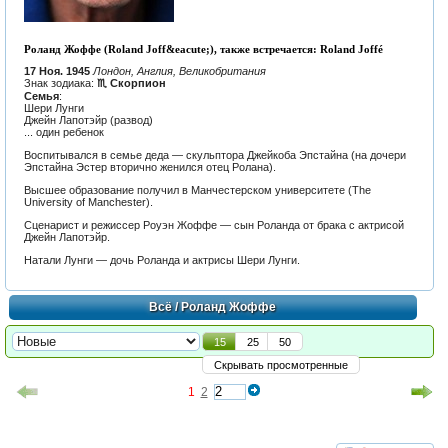
Роланд Жоффе (Roland Joff&eacute;), также встречается: Roland Joffé
17 Ноя. 1945
Лондон, Англия, Великобритания
Знак зодиака:
♏ Скорпион
Семья
:
Шери Лунги
Джейн Лапотэйр (развод)
... один ребенок
Воспитывался в семье деда — скульптора Джейкоба Эпстайна (на дочери
Эпстайна Эстер вторично женился отец Ролана).
Высшее образование получил в Манчестерском университете (The
University of Manchester).
Сценарист и режиссер Роуэн Жоффе — сын Роланда от брака с актрисой
Джейн Лапотэйр.
Натали Лунги — дочь Роланда и актрисы Шери Лунги.
Всё
/ Роланд Жоффе
15
25
50
Скрывать просмотренные
1
2