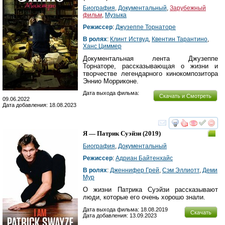
Биография
,
Документальный
,
Зарубежный
фильм
,
Музыка
Режиссер
:
Джузеппе Торнаторе
В ролях
:
Клинт Иствуд
,
Квентин Тарантино
,
Ханс Циммер
Документальная лента Джузеппе
Торнаторе, рассказывающая о жизни и
творчестве легендарного кинокомпозитора
Эннио Морриконе.
Дата выхода фильма:
Скачать и Смотреть
09.06.2022
Дата добавления: 18.08.2023
смотреть
инте
Я — Патрик Суэйзи
(2019)
Биография
,
Документальный
Режиссер
:
Адриан Байтенхайс
В ролях
:
Дженнифер Грей
,
Сэм Эллиотт
,
Деми
Мур
О жизни Патрика Суэйзи рассказывают
люди, которые его очень хорошо знали.
Дата выхода фильма: 18.08.2019
Скачать
Дата добавления: 13.09.2023