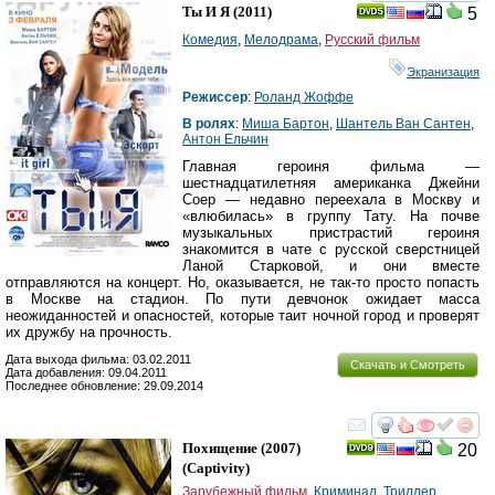
смотреть
инте
Ты И Я
(2011)
5
Комедия
,
Мелодрама
,
Русский фильм
Экранизация
Режиссер
:
Роланд Жоффе
В ролях
:
Миша Бартон
,
Шантель Ван Сантен
,
Антон Ельчин
Главная героиня фильма —
шестнадцатилетняя американка Джейни
Соер — недавно переехала в Москву и
«влюбилась» в группу Тату. На почве
музыкальных пристрастий героиня
знакомится в чате с русской сверстницей
Ланой Старковой, и они вместе
отправляются на концерт. Но, оказывается, не так-то просто попасть
в Москве на стадион. По пути девчонок ожидает масса
неожиданностей и опасностей, которые таит ночной город и проверят
их дружбу на прочность.
Дата выхода фильма: 03.02.2011
Скачать и Смотреть
Дата добавления: 09.04.2011
Последнее обновление: 29.09.2014
смотреть
инте
Похищение
(2007)
20
(
Captivity
)
Зарубежный фильм
,
Криминал
,
Триллер
,