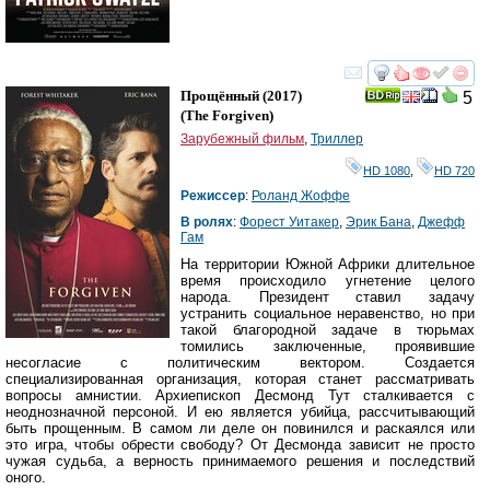
смотреть
инте
Прощённый
(2017)
5
(
The Forgiven
)
Зарубежный фильм
,
Триллер
HD 1080
,
HD 720
Режиссер
:
Роланд Жоффе
В ролях
:
Форест Уитакер
,
Эрик Бана
,
Джефф
Гам
На территории Южной Африки длительное
время происходило угнетение целого
народа. Президент ставил задачу
устранить социальное неравенство, но при
такой благородной задаче в тюрьмах
томились заключенные, проявившие
несогласие с политическим вектором. Создается
специализированная организация, которая станет рассматривать
вопросы амнистии. Архиепископ Десмонд Тут сталкивается с
неоднозначной персоной. И ею является убийца, рассчитывающий
быть прощенным. В самом ли деле он повинился и раскаялся или
это игра, чтобы обрести свободу? От Десмонда зависит не просто
чужая судьба, а верность принимаемого решения и последствий
оного.