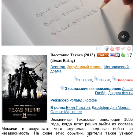
смотреть
инте
Восстание Техаса
(2015)
17
HD
(
Texas Rising
)
Вестерн
,
Зарубежный сериал
,
Исторический
,
драма
HD 1080
,
HD 720
,
Завершён
Экранизация по произведению
:
Лесли
Грейф
,
Дэррел Фетти
Режиссер
:
Роланд Жоффе
В ролях
:
Билл Пэкстон
,
Джеффри Дин Морган
,
Оливье Мартинес
Знаменитая Техасская революция 1835
года, когда штат решил выйти из состава
Мексики в результате чего случилась недолгая война за
независимость. На фоне этих событий, зрители также узнают