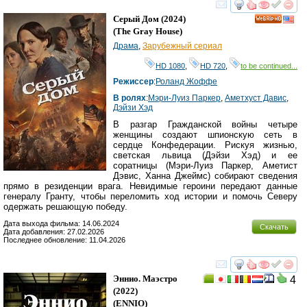
смотреть
инте
Серый Дом
(2024)
HD
(
The Gray House
)
Драма
,
Зарубежный сериал
HD 1080
,
HD 720
,
to be continued...
Режиссер
:
Роланд Жоффе
В ролях
:
Мэри-Луиз Паркер
,
Аметхyст Давис
,
Дэйзи Хэд
В разгар Гражданской войны четыре
женщины создают шпионскую сеть в
сердце Конфедерации. Рискуя жизнью,
светская львица (Дэйзи Хэд) и ее
соратницы (Мэри-Луиз Паркер, Аметист
Дэвис, Ханна Джеймс) собирают сведения
прямо в резиденции врага. Невидимые героини передают данные
генералу Гранту, чтобы переломить ход истории и помочь Северу
одержать решающую победу.
Дата выхода фильма: 14.06.2024
Скачать
Дата добавления: 27.02.2026
Последнее обновление: 11.04.2026
смотреть
инте
Эннио. Маэстро
4
(2022)
(
ENNIO
)