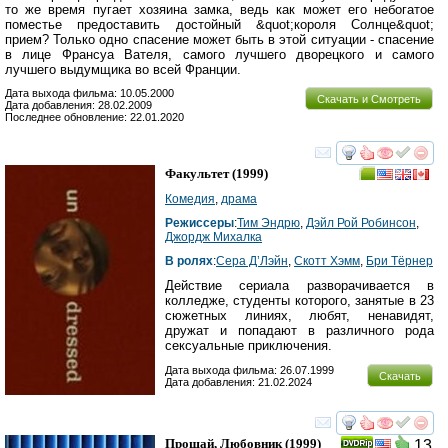
то же время пугает хозяина замка, ведь как может его небогатое
поместье предоставить достойный &quot;короля Солнце&quot;
прием? Только одно спасение может быть в этой ситуации - спасение
в лице Франсуа Вателя, самого лучшего дворецкого и самого
лучшего выдумщика во всей Франции.
Дата выхода фильма: 10.05.2000
Скачать и Смотреть
Дата добавления: 28.02.2009
Последнее обновление: 22.01.2020
смотреть
инте
Факультет
(1999)
Комедия
,
драма
Режиссеры
:
Тим Эндрю
,
Дэйл Рой Робинсон
,
Джордж Михалка
В ролях
:
Сера Д’Лэйн
,
Скотт Хэмм
,
Бри Тёрнер
Действие сериала разворачивается в
колледже, студенты которого, занятые в 23
сюжетных линиях, любят, ненавидят,
дружат и попадают в различного рода
сексуальные приключения.
Дата выхода фильма: 26.07.1999
Скачать
Дата добавления: 21.02.2024
смотреть
инте
Прощай, Любовник
(1999)
13