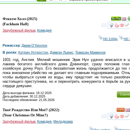
Фэкхем-Холл
(2025)
Ray
(
Fackham Hall
)
смот
Зарубежный фильм
,
Комедия
HD 2160р
,
HD 
Режиссер
:
Джим О’Хенлон
В ролях
:
Кэтрин Уотерстон
,
Дэмиэн Льюис
,
Томасин Маккензи
1931 год, Англия. Мелкий мошенник Эрик Нун удачно вписался в 
лакеев богатого английского дома Дэвенпорт, сразу положив гла
хозяйскую дочку Роуз. Его беззаботная жизнь продолжается до тех 
пока внезапное убийство не делает его главным подозреваемым. Отн
чтобы выбраться сухим из воды, ему предстоит не только разобла
настоящего преступника, но и перехитрить конкурента в борьбе за ру
сердце девушки.
Дата выхода фильма: 18.12.2025
Скача
Дата добавления: 30.12.2025
Последнее обновление: 21.05.2026
Твоё Рождество Или Моё?
(2022)
(
Your Christmas Or Mine?
)
смот
Зарубежный фильм
,
Комедия
,
Мелодрама
Про любовь
,
Нового