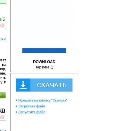
3
реть
интересует
1080
штат
DOWNLOAD
з на
Tap here 👆
пор,
ыне,
чить
ку и
ть
реть
интересует
дние