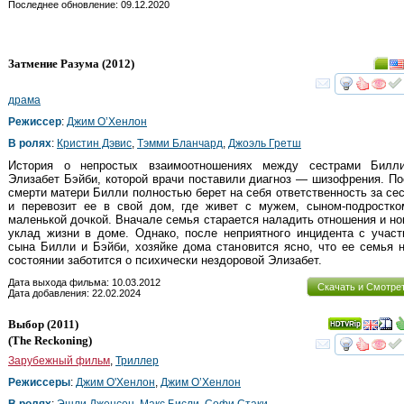
Последнее обновление: 09.12.2020
Затмение Разума
(2012)
смот
драма
Режиссер
:
Джим О’Хенлон
В ролях
:
Кристин Дэвис
,
Тэмми Бланчард
,
Джоэль Гретш
История о непростых взаимоотношениях между сестрами Билл
Элизабет Бэйби, которой врачи поставили диагноз — шизофрения. П
смерти матери Билли полностью берет на себя ответственность за се
и перевозит ее в свой дом, где живет с мужем, сыном-подростко
маленькой дочкой. Вначале семья старается наладить отношения и но
уклад жизни в доме. Однако, после неприятного инцидента с учас
сына Билли и Бэйби, хозяйке дома становится ясно, что ее семья 
состоянии заботится о психически нездоровой Элизабет.
Дата выхода фильма: 10.03.2012
Скачать и Смотре
Дата добавления: 22.02.2024
Выбор
(2011)
(
The Reckoning
)
смот
Зарубежный фильм
,
Триллер
Режиссеры
:
Джим О'Хенлон
,
Джим О’Хенлон
В ролях
:
Эшли Дженсен
,
Макс Бисли
,
Софи Стаки