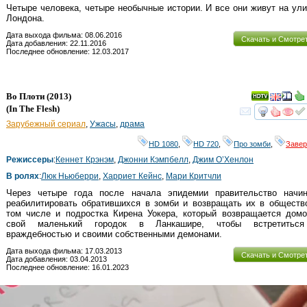
Четыре человека, четыре необычные истории. И все они живут на ул
Лондона.
Дата выхода фильма: 08.06.2016
Скачать и Смотре
Дата добавления: 22.11.2016
Последнее обновление: 12.03.2017
Во Плоти
(2013)
(
In The Flesh
)
смот
Зарубежный сериал
,
Ужасы
,
драма
HD 1080
,
HD 720
,
Про зомби
,
Заве
Режиссеры
:
Кеннет Крэнэм
,
Джонни Кэмпбелл
,
Джим О’Хенлон
В ролях
:
Люк Ньюберри
,
Харриет Кейнс
,
Мари Критчли
Через четыре года после начала эпидемии правительство начин
реабилитировать обратившихся в зомби и возвращать их в обществ
том числе и подростка Кирена Уокера, который возвращается домо
свой маленький городок в Ланкашире, чтобы встретитьс
враждебностью и своими собственными демонами.
Дата выхода фильма: 17.03.2013
Скачать и Смотре
Дата добавления: 03.04.2013
Последнее обновление: 16.01.2023