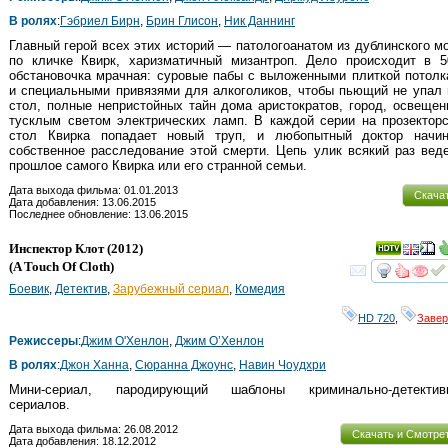
В ролях
:
Гэбриел Бирн
,
Брин Глисон
,
Ник Даннинг
Главный герой всех этих историй — патологоанатом из дублинского м
по кличке Квирк, харизматичный мизантроп. Дело происходит в 50
обстановочка мрачная: суровые пабы с выложенными плиткой потол
и специальными привязями для алкоголиков, чтобы пьющий не упал
стол, полные непристойных тайн дома аристократов, город, освеще
тусклым светом электрических ламп. В каждой серии на прозектор
стол Квирка попадает новый труп, и любопытный доктор начин
собственное расследование этой смерти. Цепь улик всякий раз вед
прошлое самого Квирка или его странной семьи.
Дата выхода фильма: 01.01.2013
Скача
Дата добавления: 13.06.2015
Последнее обновление: 13.06.2015
Инспектор Клот
(2012)
(
A Touch Of Cloth
)
смот
Боевик
,
Детектив
,
Зарубежный сериал
,
Комедия
HD 720
,
Заве
Режиссеры
:
Джим О'Хенлон
,
Джим О’Хенлон
В ролях
:
Джон Ханна
,
Сюранна Джоунс
,
Навин Чоудхри
Мини-сериал, пародирующий шаблоны криминально-детектив
сериалов.
Дата выхода фильма: 26.08.2012
Скачать и Смотре
Дата добавления: 18.12.2012