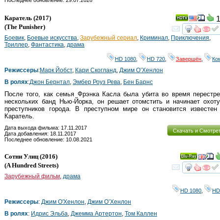
Последнее обновление: 29.07.2026
Каратель
(2017)
1
(
The Punisher
)
смот
Боевик
,
Боевые искусства
,
Зарубежный сериал
,
Криминал
,
Приключения
,
Триллер
,
Фантастика
,
драма
HD 1080
,
HD 720
,
Завершён
,
Ко
Режиссеры
:
Марк Йобст
,
Кари Скогланд
,
Джим О’Хенлон
В ролях
:
Джон Бернтал
,
Эмбер Роуз Рева
,
Бен Барнс
После того, как семья Фрэнка Касла была убита во время перестр
нескольких банд Нью-Йорка, он решает отомстить и начинает охот
преступников города. В преступном мире он становится известен 
Каратель.
Дата выхода фильма: 17.11.2017
Скачать и Смотре
Дата добавления: 18.11.2017
Последнее обновление: 10.08.2021
Сотни Улиц
(2016)
Ray
(
A Hundred Streets
)
смот
Зарубежный фильм
,
драма
HD 1080
,
HD
Режиссеры
:
Джим О'Хенлон
,
Джим О’Хенлон
В ролях
:
Идрис Эльба
,
Джемма Артертон
,
Том Каллен