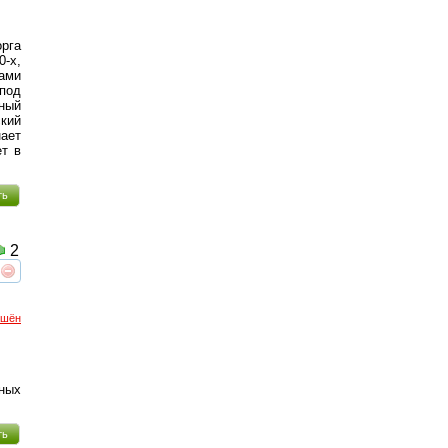
орга
-х,
ками
 под
нный
ский
ает
ет в
ть
2
реть
интересует
ршён
ных
ть