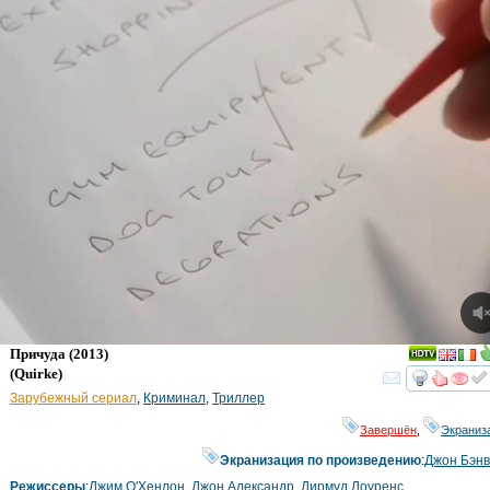
Причуда
(2013)
(
Quirke
)
смот
Зарубежный сериал
,
Криминал
,
Триллер
Завершён
,
Экраниз
Экранизация по произведению
:
Джон Бэн
Режиссеры
:
Джим О'Хенлон
,
Джон Александр
,
Дирмуд Лоуренс