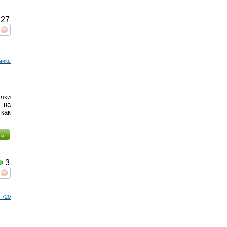
27
реть
интересует
микс
елки
у на
как
ть
3
реть
интересует
 720