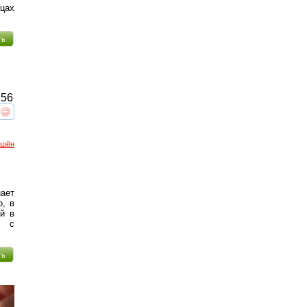
ицах
ть
56
реть
интересует
ршён
ает
о, в
й в
я с
ть