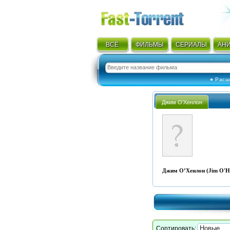
ВСЁ
ФИЛЬМЫ
СЕРИАЛЫ
АН
● Расш
Джим О’Хенлон
Джим О’Хенлон (Jim O'H
Сортировать: