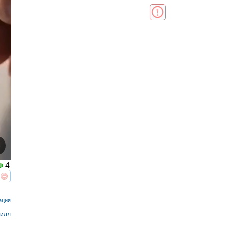
4
реть
интересует
ация
вилл