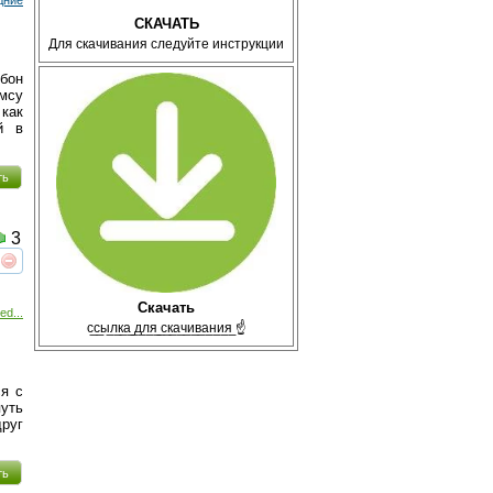
СКАЧАТЬ
Для скачивания следуйте инструкции
бон
ймсу
как
й в
ть
3
реть
интересует
Скачать
ed...
с̲с̲ы̲л̲к̲а̲ ̲д̲л̲я̲ ̲с̲к̲а̲ч̲и̲в̲а̲н̲и̲я̲ ☝
ся с
уть
руг
ть