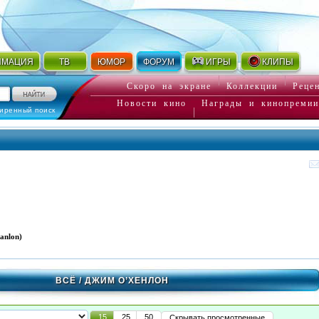
ИМАЦИЯ
ТВ
ЮМОР
ФОРУМ
ИГРЫ
КЛИПЫ
Скоро на экране
Коллекции
Реце
Новости кино
Награды и кинопремии
иренный поиск
anlon)
ВСЁ
/ ДЖИМ О’ХЕНЛОН
15
25
50
Скрывать просмотренные