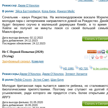
Режиссер
:
Джим О’Хенлон
В ролях
:
Эйса Баттерфилд
,
Кора Кирк
,
Дэниэл Мейс
Сочельник - канун Рождества. На железнодорожном вокзале Мэриле
молодая пара с нетерпением направляется домой на Рождество. Дже
будет безумно скучно в маленькой деревушке Кембл, в то время 
Хейли не получит ни минуты покоя со своей большой семьё
Макклсфилде.
Дата выхода фильма: 02.12.2022
Скачать и Смотре
Дата добавления: 24.12.2023
Последнее обновление: 24.12.2023
Не С Первой Попытки
(2020)
HD
(
Trying
)
смот
Зарубежный сериал
,
Комедия
HD 1080
,
HD 720
,
to be continu
Режиссеры
:
Джим О'Хенлон
,
Джим О’Хенлон
,
Эллиот Хегарти
В ролях
:
Рейф Сполл
,
Эстер Смит
,
Шан Брук
Молодая британская пара пытается завести ребенка, но сталкивают
биологическими препятствиями. Поэтому они ступают на долгий п
усыновления, ради которого им придется стать более открытыми д
другу.
Дата выхода фильма: 01.05.2020
Скачать и Смотре
Дата добавления: 16.05.2020