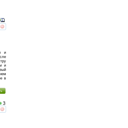
реть
интересует
и и
осле
стру
м и
вый
тием
не в
ть
3
реть
интересует