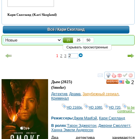
Кари Скогланд (Kari Skogland)
Всё
/ Кари Скогланд
15
25
50
Скрывать просмотренные
1
2
3
смотреть
инте
Дым
(2025)
2
HD
(
Smoke
)
Детектив
,
Драма
,
Зарубежный сериал
,
Криминал
HD 2160р
,
HD 1080
,
HD 720
,
to be
continued...
Режиссеры
:
Джим МакКэй
,
Кари Скогланд
В ролях
:
Тэрон Эджертон
,
Джерни Смоллетт
,
Ханна Эмили Андерсон
Два детектива занимаются