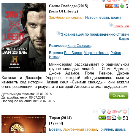
смотреть
инте
Сыны Свободы
(2015)
5
(
Sons Of Liberty
)
Зарубежный сериал
,
Исторический
,
драма
Завершён
Экранизация по произведению
:
Стивен
Дэвид
Режиссер
:
Кари Скогланд
В ролях
:
Бен Барнс
,
Мартон Чокаш
,
Райан
Игголд
Мини-сериал рассказывает о радикальной
группе молодых людей — Сэме Адамсе,
Джоне Адамсе, Поле Ревире, Джоне
Хэнкоке и Джозефе Уоррене, который объединившись смогли
изменить ход истории. Назвав себя «Сынами свободы», они зажгли
огонь революции, в результате которой Америка стала государством.
Дата выхода фильма: 25.01.2015
Скачать
Дата добавления: 08.07.2015
Последнее обновление: 08.07.2015
смотреть
инте
Тиран
(2014)
53
(
Tyrant
)
Боевик
,
Зарубежный сериал
,
Триллер
,
драма