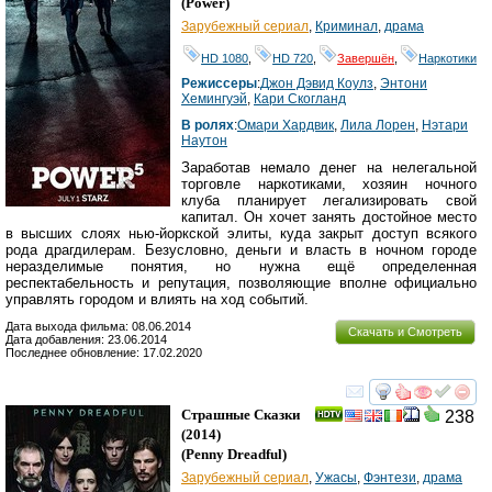
(
Power
)
Зарубежный сериал
,
Криминал
,
драма
HD 1080
,
HD 720
,
Завершён
,
Наркотики
Режиссеры
:
Джон Дэвид Коулз
,
Энтони
Хемингуэй
,
Кари Скогланд
В ролях
:
Омари Хардвик
,
Лила Лорен
,
Нэтари
Наутон
Заработав немало денег на нелегальной
торговле наркотиками, хозяин ночного
клуба планирует легализировать свой
капитал. Он хочет занять достойное место
в высших слоях нью-йоркской элиты, куда закрыт доступ всякого
рода драгдилерам. Безусловно, деньги и власть в ночном городе
неразделимые понятия, но нужна ещё определенная
респектабельность и репутация, позволяющие вполне официально
управлять городом и влиять на ход событий.
Дата выхода фильма: 08.06.2014
Скачать и Смотреть
Дата добавления: 23.06.2014
Последнее обновление: 17.02.2020
смотреть
инте
Страшные Сказки
238
(2014)
(
Penny Dreadful
)
Зарубежный сериал
,
Ужасы
,
Фэнтези
,
драма