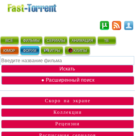
ВСЁ
ФИЛЬМЫ
СЕРИАЛЫ
АНИМАЦИЯ
ТВ
ЮМОР
ФОРУМ
ИГРЫ
КЛИПЫ
● Расширенный поиск
Скоро на экране
Коллекции
Рецензии
Расписание сериалов