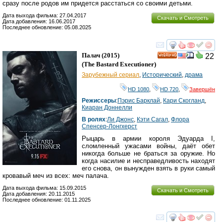
сразу после родов им придется расстаться со своими детьми.
Дата выхода фильма: 27.04.2017
Скачать и Смотреть
Дата добавления: 16.06.2017
Последнее обновление: 05.08.2025
смотреть
инте
Палач
(2015)
22
HD
(
The Bastard Executioner
)
Зарубежный сериал
,
Исторический
,
драма
HD 1080
,
HD 720
,
Завершён
Режиссеры
:
Пэрис Барклай
,
Кари Скогланд
,
Киаран Доннелли
В ролях
:
Ли Джонс
,
Кэти Сагал
,
Флора
Спенсер-Лонгхерст
Рыцарь в армии короля Эдуарда I,
сломленный ужасами войны, даёт обет
никогда больше не браться за оружие. Но
когда насилие и несправедливость находят
его снова, он вынужден взять в руки самый
кровавый меч из всех: меч палача.
Дата выхода фильма: 15.09.2015
Скачать и Смотреть
Дата добавления: 20.11.2015
Последнее обновление: 01.11.2025