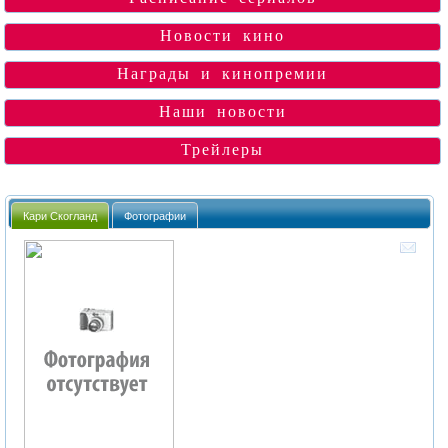
Новости кино
Награды и кинопремии
Наши новости
Трейлеры
Кари Скогланд
Фотографии