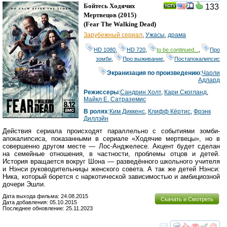
смотреть
инте
Бойтесь Ходячих
133
Мертвецов
(2015)
(
Fear The Walking Dead
)
Зарубежный сериал
,
Ужасы
,
драма
HD 1080
,
HD 720
,
to be continued...
,
Про
зомби
,
Про выживание
,
Постапокалипсис
Экранизация по произведению
:
Чарли
Адлард
Режиссеры
:
Сандрин Холт
,
Кари Скогланд
,
Майкл Е. Сатраземис
В ролях
:
Ким Диккенс
,
Клифф Кёртис
,
Фрэнк
Диллэйн
Действия сериала происходят параллельно с событиями зомби-
апокалипсиса, показанными в сериале «Ходячие мертвецы», но в
совершенно другом месте — Лос-Анджелесе. Акцент будет сделан
на семейные отношения, в частности, проблемы отцов и детей.
История вращается вокруг Шона — разведённого школьного учителя
и Нэнси руководительницы женского совета. А так же детей Нэнси:
Ника, который борется с наркотической зависимостью и амбициозной
дочери Эшли.
Дата выхода фильма: 24.08.2015
Скачать и Смотреть
Дата добавления: 05.10.2015
Последнее обновление: 25.11.2023