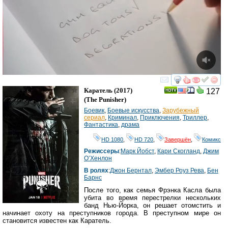
смотреть
инте
Каратель
(2017)
127
(
The Punisher
)
Боевик
,
Боевые искусства
,
Зарубежный
сериал
,
Криминал
,
Приключения
,
Триллер
,
Фантастика
,
драма
HD 1080
,
HD 720
,
Завершён
,
Комикс
Режиссеры
:
Марк Йобст
,
Кари Скогланд
,
Джим
О’Хенлон
В ролях
:
Джон Бернтал
,
Эмбер Роуз Рева
,
Бен
Барнс
После того, как семья Фрэнка Касла была
убита во время перестрелки нескольких
банд Нью-Йорка, он решает отомстить и
начинает охоту на преступников города. В преступном мире он
становится известен как Каратель.