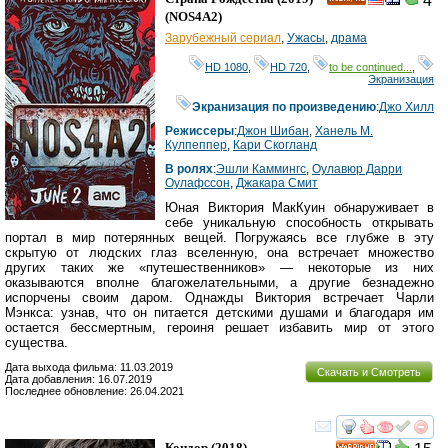
4
HD
(
NOS4A2
)
Зарубежный сериал
,
Ужасы
,
драма
HD 1080
,
HD 720
,
to be continued...
,
Экранизация
Экранизация по произведению
:
Джо Хилл
Режиссеры
:
Джон Шибан
,
Ханель М.
Кулпеппер
,
Кари Скогланд
В ролях
:
Эшли Каммингс
,
Оулавюр Дарри
Оулафссон
,
Джакара Смит
Юная Виктория МакКуин обнаруживает в
себе уникальную способность открывать
портал в мир потерянных вещей. Погружаясь все глубже в эту
скрытую от людских глаз вселенную, она встречает множество
других таких же «путешественников» — некоторые из них
оказываются вполне благожелательными, а другие безнадежно
испорчены своим даром. Однажды Виктория встречает Чарли
Мэнкса: узнав, что он питается детскими душами и благодаря им
остается бессмертным, героиня решает избавить мир от этого
существа.
Дата выхода фильма: 11.03.2019
Скачать и Смотреть
Дата добавления: 16.07.2019
Последнее обновление: 26.04.2021
смотреть
инте
Кондор
(2018)