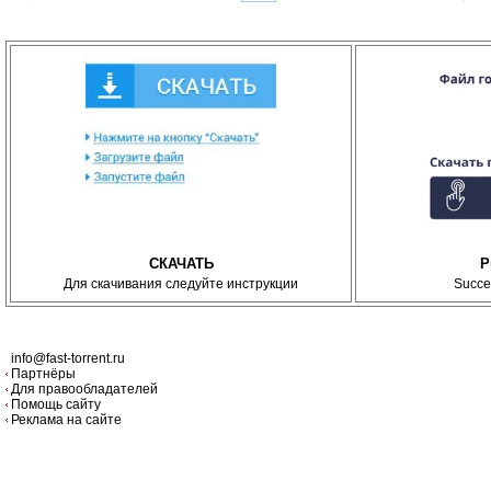
СКАЧАТЬ
P
Для скачивания следуйте инструкции
Succe
info@fast-torrent.ru
Партнёры
Для правообладателей
Помощь сайту
Реклама на сайте