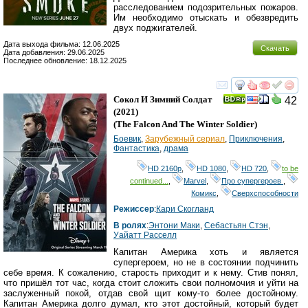
расследованием подозрительных пожаров.
Им необходимо отыскать и обезвредить
двух поджигателей.
Дата выхода фильма: 12.06.2025
Скачать
Дата добавления: 29.06.2025
Последнее обновление: 18.12.2025
смотреть
инте
Сокол И Зимний Солдат
42
(2021)
(
The Falcon And The Winter Soldier
)
Боевик
,
Зарубежный сериал
,
Приключения
,
Фантастика
,
драма
HD 2160р
,
HD 1080
,
HD 720
,
to be
continued...
,
Marvel
,
Про супергероев
,
Комикс
,
Сверхспособности
Режиссер
:
Кари Скогланд
В ролях
:
Энтони Маки
,
Себастьян Стэн
,
Уайатт Расселл
Капитан Америка хоть и является
супергероем, но не в состоянии подчинить
себе время. К сожалению, старость приходит и к нему. Стив понял,
что пришёл тот час, когда стоит сложить свои полномочия и уйти на
заслуженный покой, отдав свой щит кому-то более достойному.
Капитан Америка долго думал, кто этот достойный, который будет