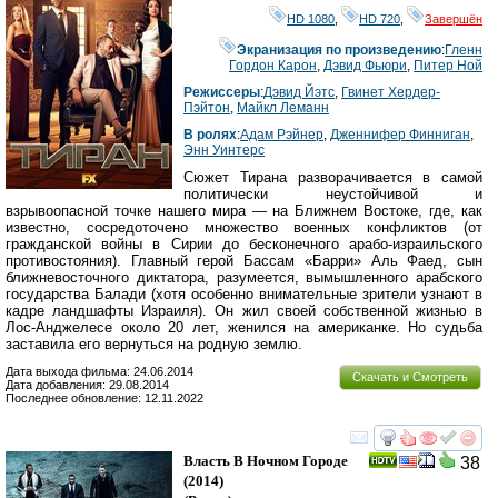
HD 1080
,
HD 720
,
Завершён
Экранизация по произведению
:
Гленн
Гордон Карон
,
Дэвид Фьюри
,
Питер Ной
Режиссеры
:
Дэвид Йэтс
,
Гвинет Хердер-
Пэйтон
,
Майкл Леманн
В ролях
:
Адам Рэйнер
,
Дженнифер Финниган
,
Энн Уинтерс
Сюжет Тирана разворачивается в самой
политически неустойчивой и
взрывоопасной точке нашего мира — на Ближнем Востоке, где, как
известно, сосредоточено множество военных конфликтов (от
гражданской войны в Сирии до бесконечного арабо-израильского
противостояния). Главный герой Бассам «Барри» Аль Фаед, сын
ближневосточного диктатора, разумеется, вымышленного арабского
государства Балади (хотя особенно внимательные зрители узнают в
кадре ландшафты Израиля). Он жил своей собственной жизнью в
Лос-Анджелесе около 20 лет, женился на американке. Но судьба
заставила его вернуться на родную землю.
Дата выхода фильма: 24.06.2014
Скачать и Смотреть
Дата добавления: 29.08.2014
Последнее обновление: 12.11.2022
смотреть
инте
Власть В Ночном Городе
38
(2014)