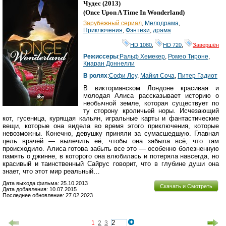
HD
Чудес
(2013)
(
Once Upon A Time In Wonderland
)
Зарубежный сериал
,
Мелодрама
,
Приключения
,
Фэнтези
,
драма
HD 1080
,
HD 720
,
Завершён
Режиссеры
:
Ральф Хемекер
,
Ромео Тироне
,
Киаран Доннелли
В ролях
:
Софи Лоу
,
Майкл Соча
,
Питер Гадиот
В викторианском Лондоне красивая и
молодая Алиса рассказывает историю о
необычной земле, которая существует по
ту сторону кроличьей норы. Исчезающий
кот, гусеница, курящая кальян, игральные карты и фантастические
вещи, которые она видела во время этого приключения, которые
невозможны. Конечно, девушку приняли за сумасшедшую. Главная
цель врачей — вылечить её, чтобы она забыла всё, что там
происходило. Алиса готова забыть все это — особенно болезненную
память о джинне, в которого она влюбилась и потеряла навсегда, но
красивый и таинственный Сайрус говорит, что в глубине души она
знает, что этот мир реальный…
Дата выхода фильма: 25.10.2013
Скачать и Смотреть
Дата добавления: 10.07.2015
Последнее обновление: 27.02.2023
1
2
3