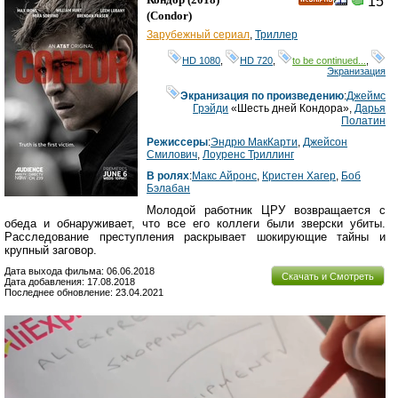
15
HD
(
Condor
)
Зарубежный сериал
,
Триллер
HD 1080
,
HD 720
,
to be continued...
,
Экранизация
Экранизация по произведению
:
Джеймс
Грэйди
«Шесть дней Кондора»,
Дарья
Полатин
Режиссеры
:
Эндрю МакКарти
,
Джейсон
Смилович
,
Лоуренс Триллинг
В ролях
:
Макс Айронс
,
Кристен Хагер
,
Боб
Бэлабан
Молодой работник ЦРУ возвращается с
обеда и обнаруживает, что все его коллеги были зверски убиты.
Расследование преступления раскрывает шокирующие тайны и
крупный заговор.
Дата выхода фильма: 06.06.2018
Скачать и Смотреть
Дата добавления: 17.08.2018
Последнее обновление: 23.04.2021