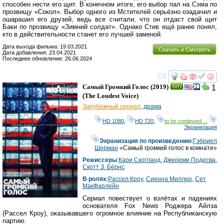
способен нести его щит. В конечном итоге, его выбор пал на Сэма по
прозвищу «Сокол». Выбор одного из Мстителей серьёзно озадачил и
ошарашил его друзей, ведь все считали, что он отдаст свой щит
Баки по прозвищу «Зимний солдат». Однако Стив ещё ранее понял,
кто в действительности станет его лучшей заменой.
Дата выхода фильма: 19.03.2021
Скачать и Смотреть
Дата добавления: 23.04.2021
Последнее обновление: 26.06.2024
смотреть
инте
Самый Громкий Голос
(2019)
1
(
The Loudest Voice
)
Зарубежный сериал
,
драма
HD 1080
,
HD 720
,
to be continued...
,
Экранизация
Экранизация по произведению
:
Гэбриел
Шерман
«Самый громкий голос в комнате»
Режиссеры
:
Кари Скогланд
,
Джереми Подесва
,
Скотт З. Бёрнс
В ролях
:
Рассел Кроу
,
Сиенна Миллер
,
Сет
МакФарлейн
Сериал повествует о взлётах и падениях
основателя Fox News Роджера Айлза
(Рассел Кроу), оказывавшего огромное влияние на Республиканскую
партию.