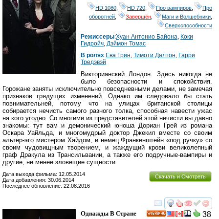
HD 1080
,
HD 720
,
Про вампиров
,
Про
оборотней
,
Завершён
,
Маги и Волшебники
,
Сверхспособности
Режиссеры
:
Хуан Антонио Байона
,
Коки
Гидройч
,
Дэймон Томас
В ролях
:
Ева Грин
,
Тимоти Далтон
,
Гарри
Тредэвэй
Викторианский Лондон. Здесь никогда не
было безопасности и спокойствия.
Горожане заняты исключительно повседневными делами, не замечая
признаков грядущих изменений. Однако им следовало бы стать
повнимательней, потому что на улицах британской столицы
собирается нечисть самого разного толка, способная навести ужас
на кого угодно. Со многими из представителей этой нечисти вы давно
знакомы: тут вам и демонический юноша Дориан Грей из романа
Оскара Уайльда, и многомудрый доктор Джекил вместе со своим
альтер-эго мистером Хайдом, и немец Франкенштейн «под ручку» со
своим чудовищным творением, и жаждущий крови великолепный
граф Дракула из Трансильвании, а также его подручные-вампиры и
другие, не менее зловещие сущности.
Дата выхода фильма: 12.05.2014
Скачать и Смотреть
Дата добавления: 30.06.2014
Последнее обновление: 22.08.2016
смотреть
инте
Однажды В Стране
38