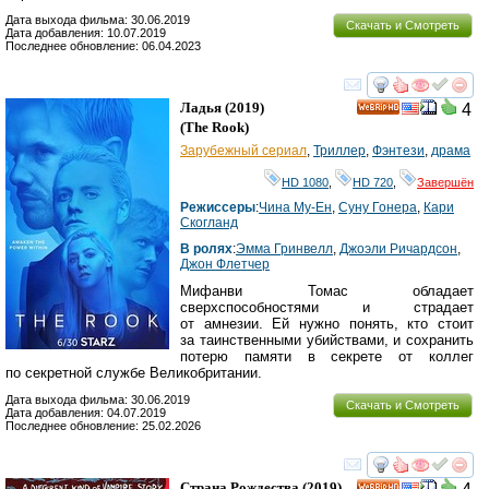
Дата выхода фильма: 30.06.2019
Скачать и Смотреть
Дата добавления: 10.07.2019
Последнее обновление: 06.04.2023
смотреть
инте
Ладья
(2019)
4
HD
(
The Rook
)
Зарубежный сериал
,
Триллер
,
Фэнтези
,
драма
HD 1080
,
HD 720
,
Завершён
Режиссеры
:
Чина Му-Ен
,
Суну Гонера
,
Кари
Скогланд
В ролях
:
Эмма Гринвелл
,
Джоэли Ричардсон
,
Джон Флетчер
Мифанви Томас обладает
сверхспособностями и страдает
от амнезии. Ей нужно понять, кто стоит
за таинственными убийствами, и сохранить
потерю памяти в секрете от коллег
по секретной службе Великобритании.
Дата выхода фильма: 30.06.2019
Скачать и Смотреть
Дата добавления: 04.07.2019
Последнее обновление: 25.02.2026
смотреть
инте
Страна Рождества
(2019)