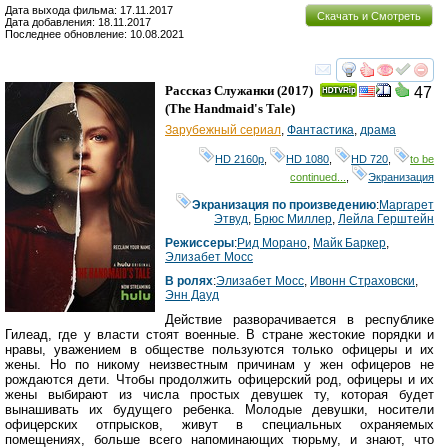
Дата выхода фильма: 17.11.2017
Скачать и Смотреть
Дата добавления: 18.11.2017
Последнее обновление: 10.08.2021
смотреть
инте
Рассказ Служанки
(2017)
47
(
The Handmaid's Tale
)
Зарубежный сериал
,
Фантастика
,
драма
HD 2160р
,
HD 1080
,
HD 720
,
to be
continued...
,
Экранизация
Экранизация по произведению
:
Маргарет
Этвуд
,
Брюс Миллер
,
Лейла Герштейн
Режиссеры
:
Рид Морано
,
Майк Баркер
,
Элизабет Мосс
В ролях
:
Элизабет Мосс
,
Ивонн Страховски
,
Энн Дауд
Действие разворачивается в республике
Гилеад, где у власти стоят военные. В стране жестокие порядки и
нравы, уважением в обществе пользуются только офицеры и их
жены. Но по никому неизвестным причинам у жен офицеров не
рождаются дети. Чтобы продолжить офицерский род, офицеры и их
жены выбирают из числа простых девушек ту, которая будет
вынашивать их будущего ребенка. Молодые девушки, носители
офицерских отпрысков, живут в специальных охраняемых
помещениях, больше всего напоминающих тюрьму, и знают, что