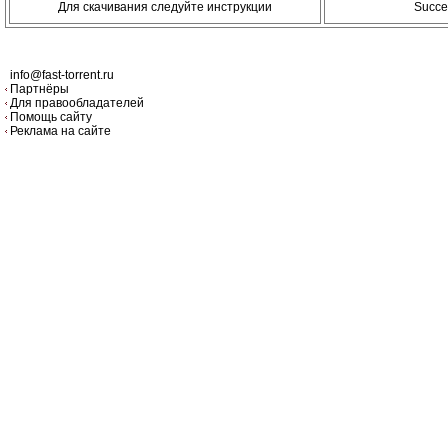
Для скачивания следуйте инструкции
Succe
info@fast-torrent.ru
Партнёры
Для правообладателей
Помощь сайту
Реклама на сайте