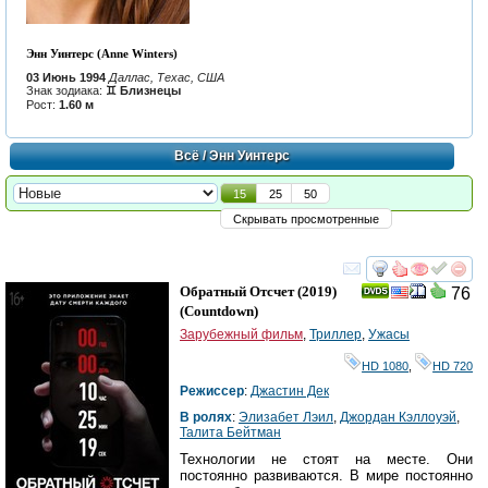
Энн Уинтерс (Anne Winters)
03 Июнь 1994
Даллас, Техас, США
Знак зодиака:
♊ Близнецы
Рост:
1.60 м
Всё
/ Энн Уинтерс
15
25
50
Скрывать просмотренные
смотреть
инте
Обратный Отсчет
(2019)
76
(
Countdown
)
Зарубежный фильм
,
Триллер
,
Ужасы
HD 1080
,
HD 720
Режиссер
:
Джастин Дек
В ролях
:
Элизабет Лэил
,
Джордан Кэллоуэй
,
Талита Бейтман
Технологии не стоят на месте. Они
постоянно развиваются. В мире постоянно