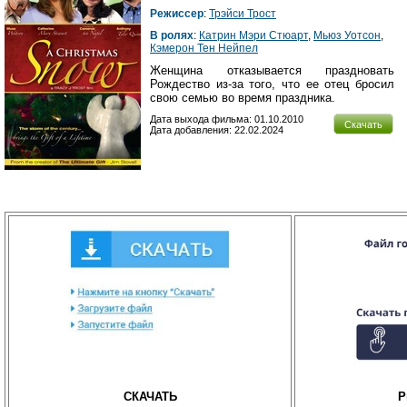
Режиссер
:
Трэйси Трост
В ролях
:
Катрин Мэри Стюарт
,
Мьюз Уотсон
,
Кэмерон Тен Нейпел
Женщина отказывается праздновать
Рождество из-за того, что ее отец бросил
свою семью во время праздника.
Дата выхода фильма: 01.10.2010
Скачать
Дата добавления: 22.02.2024
СКАЧАТЬ
P