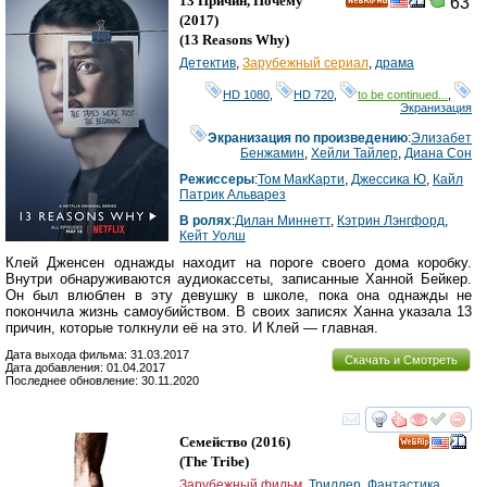
13 Причин, Почему
63
HD
(2017)
(
13 Reasons Why
)
Детектив
,
Зарубежный сериал
,
драма
HD 1080
,
HD 720
,
to be continued...
,
Экранизация
Экранизация по произведению
:
Элизабет
Бенжамин
,
Хейли Тайлер
,
Диана Сон
Режиссеры
:
Том МакКарти
,
Джессика Ю
,
Кайл
Патрик Альварез
В ролях
:
Дилан Миннетт
,
Кэтрин Лэнгфорд
,
Кейт Уолш
Клей Дженсен однажды находит на пороге своего дома коробку.
Внутри обнаруживаются аудиокассеты, записанные Ханной Бейкер.
Он был влюблен в эту девушку в школе, пока она однажды не
покончила жизнь самоубийством. В своих записях Ханна указала 13
причин, которые толкнули её на это. И Клей — главная.
Дата выхода фильма: 31.03.2017
Скачать и Смотреть
Дата добавления: 01.04.2017
Последнее обновление: 30.11.2020
смотреть
инте
Семейство
(2016)
(
The Tribe
)
Зарубежный фильм
,
Триллер
,
Фантастика
,