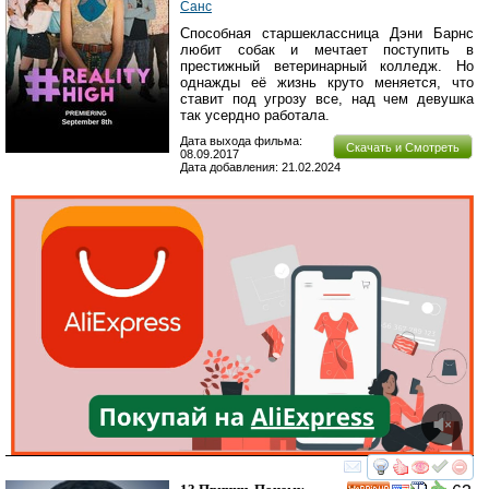
Санс
Способная старшеклассница Дэни Барнс
любит собак и мечтает поступить в
престижный ветеринарный колледж. Но
однажды её жизнь круто меняется, что
ставит под угрозу все, над чем девушка
так усердно работала.
Дата выхода фильма:
Скачать и Смотреть
08.09.2017
Дата добавления: 21.02.2024
смотреть
инте