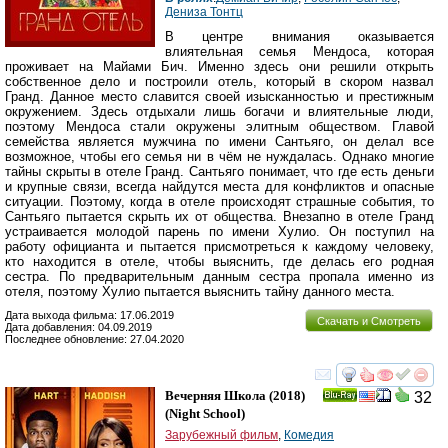
Дениза Тонтц
В центре внимания оказывается
влиятельная семья Мендоса, которая
проживает на Майами Бич. Именно здесь они решили открыть
собственное дело и построили отель, который в скором назвал
Гранд. Данное место славится своей изысканностью и престижным
окружением. Здесь отдыхали лишь богачи и влиятельные люди,
поэтому Мендоса стали окружены элитным обществом. Главой
семейства является мужчина по имени Сантьяго, он делал все
возможное, чтобы его семья ни в чём не нуждалась. Однако многие
тайны скрыты в отеле Гранд. Сантьяго понимает, что где есть деньги
и крупные связи, всегда найдутся места для конфликтов и опасные
ситуации. Поэтому, когда в отеле происходят страшные события, то
Сантьяго пытается скрыть их от общества. Внезапно в отеле Гранд
устраивается молодой парень по имени Хулио. Он поступил на
работу официанта и пытается присмотреться к каждому человеку,
кто находится в отеле, чтобы выяснить, где делась его родная
сестра. По предварительным данным сестра пропала именно из
отеля, поэтому Хулио пытается выяснить тайну данного места.
Дата выхода фильма: 17.06.2019
Скачать и Смотреть
Дата добавления: 04.09.2019
Последнее обновление: 27.04.2020
смотреть
инте
Вечерняя Школа
(2018)
32
Ray
(
Night School
)
Зарубежный фильм
,
Комедия