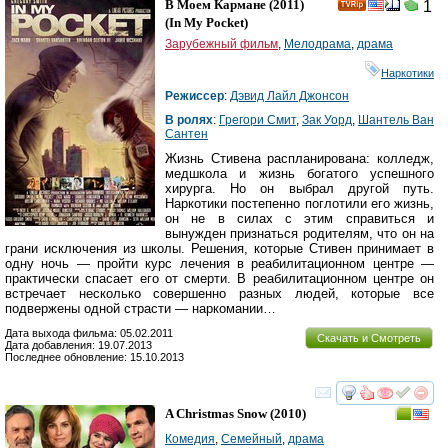
В Моем Кармане
(2011)
1
(
In My Pocket
)
Зарубежный фильм
,
Мелодрама
,
драма
Наркотики
Режиссер
:
Дэвид Лайл Джонсон
В ролях
:
Грегори Смит
,
Зак Уорд
,
Шантель Ван
Сантен
Жизнь Стивена распланирована: колледж,
медшкола и жизнь богатого успешного
хирурга. Но он выбрал другой путь.
Наркотики постепенно поглотили его жизнь,
он не в силах с этим справиться и
вынужден признаться родителям, что он на
грани исключения из школы. Решения, которые Стивен принимает в
одну ночь — пройти курс лечения в реабилитационном центре —
практически спасает его от смерти. В реабилитационном центре он
встречает несколько совершенно разных людей, которые все
подвержены одной страсти — наркомании…
Дата выхода фильма: 05.02.2011
Скачать и Смотреть
Дата добавления: 19.07.2013
Последнее обновление: 15.10.2013
смотреть
инте
A Christmas Snow
(2010)
Комедия
,
Семейный
,
драма