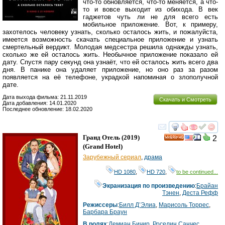
что-то обновляется, что-то меняется, а что-
то и вовсе выходит из обихода. В век
гаджетов чуть ли не для всего есть
мобильное приложение. Вот, к примеру,
захотелось человеку узнать, сколько осталось жить, и пожалуйста,
имеется возможность скачать специальное приложение и узнать
смертельный вердикт. Молодая медсестра решила однажды узнать,
сколько же ей осталось жить. Необычное приложение показало ей
дату. Спустя пару секунд она узнаёт, что ей осталось жить всего два
дня. В панике она удаляет приложение, но оно раз за разом
появляется на её телефоне, украдкой напоминая о злополучной
дате.
Дата выхода фильма: 21.11.2019
Скачать и Смотреть
Дата добавления: 14.01.2020
Последнее обновление: 18.02.2020
смотреть
инте
Гранд Отель
(2019)
2
HD
(
Grand Hotel
)
Зарубежный сериал
,
драма
HD 1080
,
HD 720
,
to be continued...
Экранизация по произведению
:
Брайан
Тэнен
,
Деста Рефф
Режиссеры
:
Билл Д’Элиа
,
Марисоль Торрес
,
Барбара Браун
В ролях
:
Демиан Бичир
,
Роселин Санчес
,