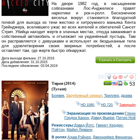
На дворе 1982 год, в насыщенном
соблазнами Лос-Анджелесе правят
наркотики и рок-н-ролл. Бесконечное
веселье вокруг становится благодатной
почвой для выхода из тени жестоко и хитроумного маньяка Кента
Грейнджера, вселившего ужас во всех жителей и обитателей Сансет
Стрип. Убийца находит жертв в злачных местах, откуда заманивает в
собственный автомобиль и отъезжает на уединённый пустырь. Там
он расправляется с девушками и использует их бездыханные тела
для удовлетворения своих звериных потребностей, а после
оставляет там, где жертв быстро обнаружат.
Дата выхода фильма: 27.10.2015
Скачать и Смотреть
Дата добавления: 31.10.2015
Последнее обновление: 03.04.2019
смотреть
инте
Тиран
(2014)
53
(
Tyrant
)
Боевик
,
Зарубежный сериал
,
Триллер
,
драма
HD 1080
,
HD 720
,
Завершён
Экранизация по произведению
:
Гленн
Гордон Карон
,
Дэвид Фьюри
,
Питер Ной
Режиссеры
:
Дэвид Йэтс
,
Гвинет Хердер-
Пэйтон
,
Майкл Леманн
В ролях
:
Адам Рэйнер
,
Дженнифер Финниган
,