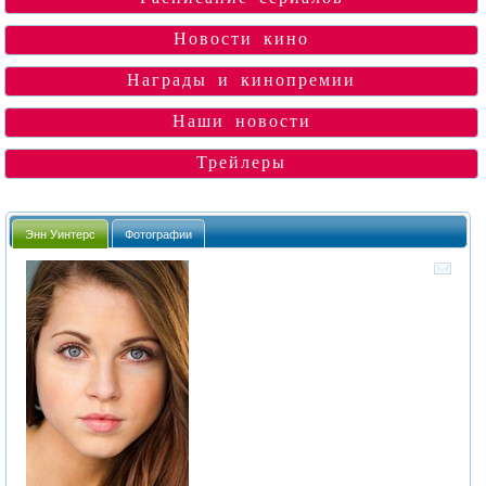
Новости кино
Награды и кинопремии
Наши новости
Трейлеры
Энн Уинтерс
Фотографии