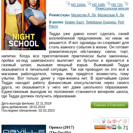
HD 2160р
,
HD 1080
,
HD 720
,
Режиссерская версия
Режиссеры
:
Малколм Д. Ли
,
Малкольм Д. Ли
В ролях
:
Кевин Харт
,
Тиффани Хэддиш
,
Роб
Риггл
Тедди уже давно хочет сделать своей
возлюбленной предложение, но никак не
решается. И вот однажды он созревает для
столь важного события в жизни. Он готовит
романтическую обстановку: свечи, торт,
напитки. Когда все приготовления практически были закончены,
пробка из-под шампанского вылетает из бутылки и врезается в
газовый шланг, вызывая мощный взрыв. Выживший Тедди
оказывается в печальной ситуации. Так как проводил он это всё в
магазине работодателя, теперь ему придётся возместить тому
убытки. Вот только денег у горе-жениха нет. В кратчайшие сроки
Тедди находит работу финансовым консультантом через своего
друга, но оказывается у него нет даже школьного образования.
Единственным выходом из положения становится вечерняя школа,
где Тедди должен получить образование.
Дата выхода фильма: 22.11.2018
Скачать и Смотреть
Дата добавления: 18.01.2019
Последнее обновление: 02.02.2023
смотреть
инте
Орвилл
(2017)
71
HD
(
The Orville
)