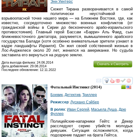
Энн Уинтерс
Сюжет Тирана разворачивается в самой
политически неустойчивой и
взрывоопасной точке нашего мира — на Ближнем Востоке, где, как
известно, сосредоточено множество военных конфликтов (от
гражданской войны в Сирии до бесконечного арабо-израильского
противостояния). Главный герой Бассам «Барри» Аль Фаед, сын
ближневосточного диктатора, разумеется, вымышленного арабского
государства Балади (хотя особенно внимательные зрители узнают в
кадре ландшафты Израиля). Он жил своей собственной жизнью в
Лос-Анджелесе около 20 лет, женился на американке. Но судьба
заставила его вернуться на родную землю.
Дата выхода фильма: 24.06.2014
Скачать и Смотреть
Дата добавления: 29.08.2014
Последнее обновление: 12.11.2022
смотреть
инте
Фатальный Инстинкт
(2014)
Боевик
,
Детектив
,
Триллер
Режиссер
:
Лусиано Сэйбер
В ролях
:
Иван Сергей
,
Масьела Луша
,
Дрю
Фуллер
Полицейские-напарники Гейтс и Декер
расследуют серию убийств молодых
девушек. Ситуация осложняется, когда
подозрение падает на брата Гейтса.