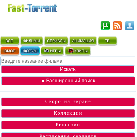
ВСЁ
ФИЛЬМЫ
СЕРИАЛЫ
АНИМАЦИЯ
ТВ
ЮМОР
ФОРУМ
ИГРЫ
КЛИПЫ
● Расширенный поиск
Скоро на экране
Коллекции
Рецензии
Расписание сериалов