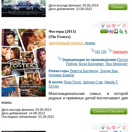
Дата выхода фильма: 03.06.2014
Скачать
Дата добавления: 13.09.2023
смотреть
инте
Фостеры
(2013)
5
(
The Fosters
)
Зарубежный сериал
,
драма
HD 720
,
Завершён
Экранизация по произведению
:
Питер
Пейдж
,
Брэд Бредевег
,
Энн Мередит
Режиссеры
:
Тимоти Басфилд
,
Элоди Кин
,
Норман Баккли
В ролях
:
Тери Поло
,
Шерри Сом
,
Джейк Т.
Остин
Многонациональная семья, в которой
родных и приемных детей воспитывают две
мамы.
Дата выхода фильма: 03.06.2013
Скачать и Смотреть
Дата добавления: 14.08.2013
Последнее обновление: 01.09.2021
смотреть
инте