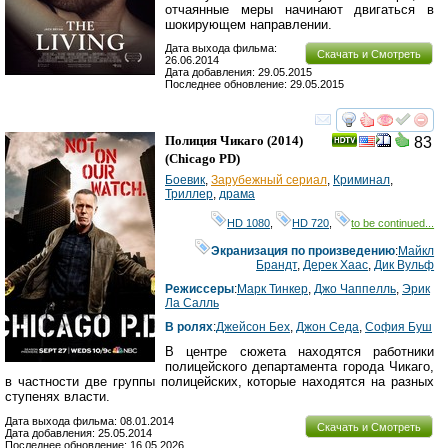
отчаянные меры начинают двигаться в
шокирующем направлении.
Дата выхода фильма:
Скачать и Смотреть
26.06.2014
Дата добавления: 29.05.2015
Последнее обновление: 29.05.2015
смотреть
инте
Полиция Чикаго
(2014)
83
(
Chicago PD
)
Боевик
,
Зарубежный сериал
,
Криминал
,
Триллер
,
драма
HD 1080
,
HD 720
,
to be continued...
Экранизация по произведению
:
Майкл
Брандт
,
Дерек Хаас
,
Дик Вульф
Режиссеры
:
Марк Тинкер
,
Джо Чаппелль
,
Эрик
Ла Салль
В ролях
:
Джейсон Бех
,
Джон Седа
,
София Буш
В центре сюжета находятся работники
полицейского департамента города Чикаго,
в частности две группы полицейских, которые находятся на разных
ступенях власти.
Дата выхода фильма: 08.01.2014
Скачать и Смотреть
Дата добавления: 25.05.2014
Последнее обновление: 16.05.2026