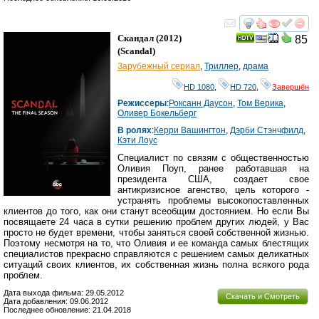
смотреть
инте
Скандал
(2012)
85
(
Scandal
)
Зарубежный сериал
,
Триллер
,
драма
HD 1080
,
HD 720
,
Завершён
Режиссеры
:
Роксанн Даусон
,
Том Верика
,
Оливер Бокельберг
В ролях
:
Керри Вашингтон
,
Дэрби Стэнчфилд
,
Кэти Лоус
Специалист по связям с общественностью
Оливия Поуп, ранее работавшая на
президента США, создает свое
антикризисное агенство, цель которого -
устранять проблемы высокопоставленных
клиентов до того, как они станут всеобщим достоянием. Но если Вы
посвящаете 24 часа в сутки решению проблем других людей, у Вас
просто не будет времени, чтобы заняться своей собственной жизнью.
Поэтому несмотря на то, что Оливия и ее команда самых блестящих
специалистов прекрасно справляются с решением самых деликатных
ситуаций своих клиентов, их собственная жизнь полна всякого рода
проблем.
Дата выхода фильма: 29.05.2012
Скачать и Смотреть
Дата добавления: 09.06.2012
Последнее обновление: 21.04.2018