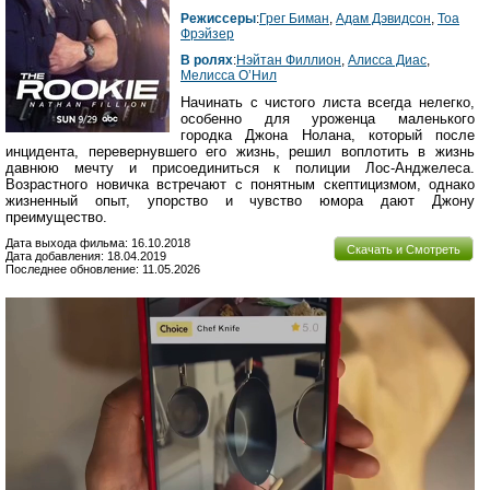
Режиссеры
:
Грег Биман
,
Адам Дэвидсон
,
Тоа
Фрэйзер
В ролях
:
Нэйтан Филлион
,
Алисса Диас
,
Мелисса О’Нил
Начинать с чистого листа всегда нелегко,
особенно для уроженца маленького
городка Джона Нолана, который после
инцидента, перевернувшего его жизнь, решил воплотить в жизнь
давнюю мечту и присоединиться к полиции Лос-Анджелеса.
Возрастного новичка встречают с понятным скептицизмом, однако
жизненный опыт, упорство и чувство юмора дают Джону
преимущество.
Дата выхода фильма: 16.10.2018
Скачать и Смотреть
Дата добавления: 18.04.2019
Последнее обновление: 11.05.2026