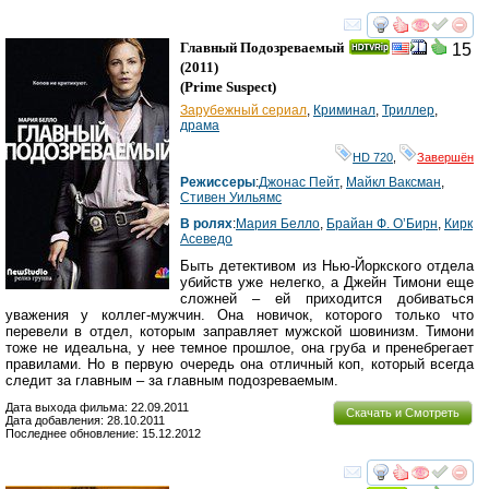
смотреть
инте
Главный Подозреваемый
15
(2011)
(
Prime Suspect
)
Зарубежный сериал
,
Криминал
,
Триллер
,
драма
HD 720
,
Завершён
Режиссеры
:
Джонас Пейт
,
Майкл Ваксман
,
Стивен Уильямс
В ролях
:
Мария Белло
,
Брайан Ф. О’Бирн
,
Кирк
Асеведо
Быть детективом из Нью-Йоркского отдела
убийств уже нелегко, а Джейн Тимони еще
сложней – ей приходится добиваться
уважения у коллег-мужчин. Она новичок, которого только что
перевели в отдел, которым заправляет мужской шовинизм. Тимони
тоже не идеальна, у нее темное прошлое, она груба и пренебрегает
правилами. Но в первую очередь она отличный коп, который всегда
следит за главным – за главным подозреваемым.
Дата выхода фильма: 22.09.2011
Скачать и Смотреть
Дата добавления: 28.10.2011
Последнее обновление: 15.12.2012
смотреть
инте