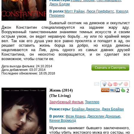
Джон Бэдэм
В ролях
:
Мэтт Райан
,
Люси Гриффитс
,
Хэролд
Перрино
Бывалый охотник на демонов и оккультист
Джон Константин специализируется на задании жару аду.
Вооруженный таинственными знаниями темных искусств и своим
острым умом, он ведет неравную борьбу…ну или по крайней мере
вел. Так как его душа уже все равно проклята и попадет в ад, он
решает оставить жизнь борца за добро, но когда демоны
нацеливаются на Лив, дочь одного из самых давних друзей
Константина, он неохотно возвращается, и он сделает все
возможное, чтобы спасти ее.
Дата выхода фильма: 24.10.2014
Скачать и Смотреть
Дата добавления: 03.07.2014
Последнее обновление: 18.05.2018
смотреть
инте
Жизнь
(2014)
2
(
The Living
)
Зарубежный фильм
,
Триллер
Режиссеры
:
Брайан Джексон
,
Джек Брайан
В ролях
:
Фрэн Кранц
,
Джоселин Донахью
,
Кенни Вормолд
Мужчина нанимает бывшего заключенного,
чтобы убить жестокого мужа его сестры, но