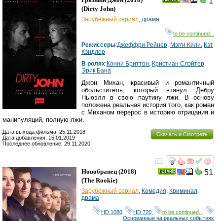
1
(
Dirty John
)
Зарубежный сериал
,
драма
to be continued...
Режиссеры
:
Джеффри Рейнер
,
Мэгги Кили
,
Кэт
Кэндлер
В ролях
:
Конни Бриттон
,
Кристиан Слэйтер
,
Эрик Бана
Джон Михан, красивый и романтичный
обольститель, который втянул Дебру
Ньюэлл в свою паутину лжи. В основу
положена реальная история того, как роман
с Миханом перерос в историю отрицания и
манипуляций, полную лжи.
Дата выхода фильма: 25.11.2018
Скачать и Смотреть
Дата добавления: 15.01.2019
Последнее обновление: 29.11.2020
смотреть
инте
Новобранец
(2018)
51
(
The Rookie
)
Зарубежный сериал
,
Комедия
,
Криминал
,
драма
HD 1080
,
HD 720
,
to be continued...
,
Основанные на реальных событиях