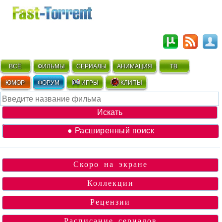
ВСЁ
ФИЛЬМЫ
СЕРИАЛЫ
АНИМАЦИЯ
ТВ
ЮМОР
ФОРУМ
ИГРЫ
КЛИПЫ
● Расширенный поиск
Скоро на экране
Коллекции
Рецензии
Расписание сериалов