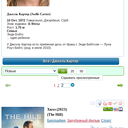
Джоэль Картер (Joelle Carter)
10 Окт. 1972
Томасвилл, Джорджия, США
Знак зодиака:
♎ Весы
Рост:
1.75 м
Семья
:
Энди Бэйтс
... один ребенок
У Джоэль Картер есть приёмная дочь от брака с Энди Бейтсом — Луна
Роуз Бейтс (род. в июле 2010).
Всё
/ Джоэль Картер
15
25
50
Скрывать просмотренные
1
2
смотреть
инте
Хилл
(2023)
Ray
(
The Hill
)
Биография
,
Зарубежный фильм
,
Спорт