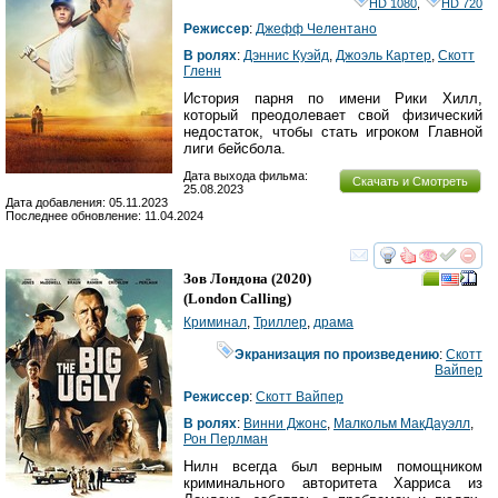
HD 1080
,
HD 720
Режиссер
:
Джефф Челентано
В ролях
:
Дэннис Куэйд
,
Джоэль Картер
,
Скотт
Гленн
История парня по имени Рики Хилл,
который преодолевает свой физический
недостаток, чтобы стать игроком Главной
лиги бейсбола.
Дата выхода фильма:
Скачать и Смотреть
25.08.2023
Дата добавления: 05.11.2023
Последнее обновление: 11.04.2024
смотреть
инте
Зов Лондона
(2020)
(
London Calling
)
Криминал
,
Триллер
,
драма
Экранизация по произведению
:
Скотт
Вайпер
Режиссер
:
Скотт Вайпер
В ролях
:
Винни Джонс
,
Малкольм МакДауэлл
,
Рон Перлман
Нилн всегда был верным помощником
криминального авторитета Харриса из