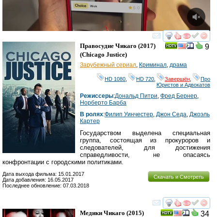
смотреть
инте
Правосудие Чикаго
(2017)
9
(
Chicago Justice
)
Зарубежный сериал
,
Криминал
,
драма
HD 1080
,
HD 720
,
Завершён
,
Про
Юристов и Адвокатов
Режиссеры
:
Дональд Питри
,
Фред Бернер
,
Норберто Барба
В ролях
:
Филип Уинчестер
,
Джон Седа
,
Джоэль
Картер
Государством выделена специальная
группа, состоящая из прокуроров и
следователей, для достижения
справедливости, не опасаясь
конфронтации с городскими политиками.
Дата выхода фильма: 15.01.2017
Скачать и Смотреть
Дата добавления: 16.05.2017
Последнее обновление: 07.03.2018
смотреть
инте
Медики Чикаго
(2015)
34