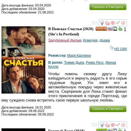
Дата выхода фильма: 03.04.2020
Скачать и Смотреть
Дата добавления: 03.04.2020
Последнее обновление: 21.08.2021
смотреть
инте
В Поисках Счастья
(2020)
1
HD
(
She's In Portland
)
Зарубежный фильм
,
Комедия
,
драма
HD 1080
Режиссер
:
Марк Карлини
В ролях
:
Томми Дьюи
,
Рикко Росс
,
Минка
Келли
Чтобы помочь своему другу Люку
взбодриться и вернуть радость в его серые
трудовые будни, Уэс зовет его в
автомобильную поездку через живописные
места. Сюрпризом для Люка станет финал
этого приключения в городе Портлэнд, где
ему суждено снова встретить свою первую школьную любовь.
Дата выхода фильма: 16.01.2020
Скачать и Смотреть
Дата добавления: 09.08.2022
Последнее обновление: 09.08.2022
смотреть
инте
Грязный Джон
(2018)