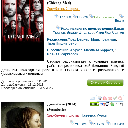
(
Chicago Med
)
Зарубежный сериал
HD 1080
,
HD 720
,
to be continued...
,
Врачи
Экранизация по произведению
:
Дайан
Фролов
,
Эндрю Шнайдер
,
Мэри Леа Саттон
Режиссеры
:
Фред Бернер
,
Майкл Ваксман
,
Тара Николь Вейр
В ролях
:
Ник Гелфусс
,
Марлайн Барретт
,
С.
Ипейта Меркерсон
Сериал рассказывает о команде врачей,
работающих в чикагской больнице. Каждый
день им приходится работать в полном хаосе и разбираться с
уникальными случаями.
Дата выхода фильма: 17.11.2015
Скачать и Смотреть
Дата добавления: 13.12.2015
Последнее обновление: 16.05.2026
смотреть
инте
Джезабель
(2014)
121
(
Jessabelle
)
Зарубежный фильм
,
Триллер
,
Ужасы
HD 1080
,
HD 720
,
Призраки