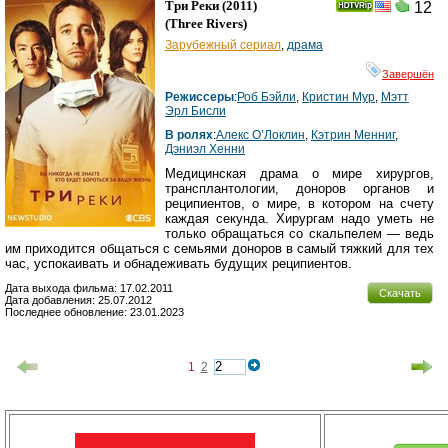
Три Реки
(2011)
12
(
Three Rivers
)
Зарубежный сериал
,
драма
Завершён
Режиссеры
:
Роб Бэйли
,
Кристин Мур
,
Мэтт
Эрл Бисли
В ролях
:
Алекс О’Локлин
,
Кэтрин Менниг
,
Дэниэл Хенни
Медицинская драма о мире хирургов,
трансплантологии, доноров органов и
реципиентов, о мире, в котором на счету
каждая секунда. Хирургам надо уметь не
только обращаться со скальпелем — ведь
им приходится общаться с семьями доноров в самый тяжкий для тех
час, успокаивать и обнадеживать будущих реципиентов.
Дата выхода фильма: 17.02.2011
Скачать
Дата добавления: 25.07.2012
Последнее обновление: 23.01.2023
1
2