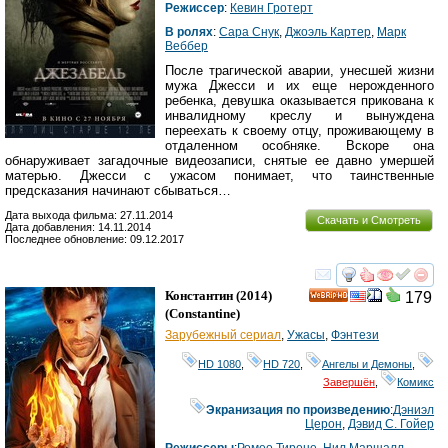
Режиссер
:
Кевин Гротерт
В ролях
:
Сара Снук
,
Джоэль Картер
,
Марк
Веббер
После трагической аварии, унесшей жизни
мужа Джесси и их еще нерожденного
ребенка, девушка оказывается прикована к
инвалидному креслу и вынуждена
переехать к своему отцу, проживающему в
отдаленном особняке. Вскоре она
обнаруживает загадочные видеозаписи, снятые ее давно умершей
матерью. Джесси с ужасом понимает, что таинственные
предсказания начинают сбываться…
Дата выхода фильма: 27.11.2014
Скачать и Смотреть
Дата добавления: 14.11.2014
Последнее обновление: 09.12.2017
смотреть
инте
Константин
(2014)
179
HD
(
Constantine
)
Зарубежный сериал
,
Ужасы
,
Фэнтези
HD 1080
,
HD 720
,
Ангелы и Демоны
,
Завершён
,
Комикс
Экранизация по произведению
:
Дэниэл
Церон
,
Дэвид С. Гойер
Режиссеры
:
Ромео Тироне
,
Нил Маршалл
,