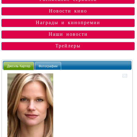
Новости кино
Награды и кинопремии
Наши новости
Трейлеры
Джоэль Картер
Фотографии