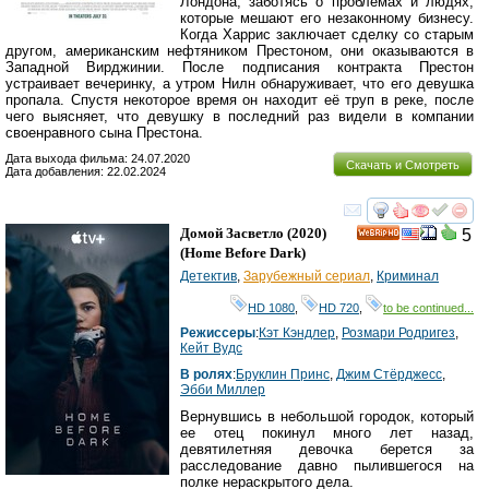
Лондона, заботясь о проблемах и людях,
которые мешают его незаконному бизнесу.
Когда Харрис заключает сделку со старым
другом, американским нефтяником Престоном, они оказываются в
Западной Вирджинии. После подписания контракта Престон
устраивает вечеринку, а утром Нилн обнаруживает, что его девушка
пропала. Спустя некоторое время он находит её труп в реке, после
чего выясняет, что девушку в последний раз видели в компании
своенравного сына Престона.
Дата выхода фильма: 24.07.2020
Скачать и Смотреть
Дата добавления: 22.02.2024
смотреть
инте
Домой Засветло
(2020)
5
HD
(
Home Before Dark
)
Детектив
,
Зарубежный сериал
,
Криминал
HD 1080
,
HD 720
,
to be continued...
Режиссеры
:
Кэт Кэндлер
,
Розмари Родригез
,
Кейт Вудс
В ролях
:
Бруклин Принс
,
Джим Стёрджесс
,
Эбби Миллер
Вернувшись в небольшой городок, который
ее отец покинул много лет назад,
девятилетняя девочка берется за
расследование давно пылившегося на
полке нераскрытого дела.