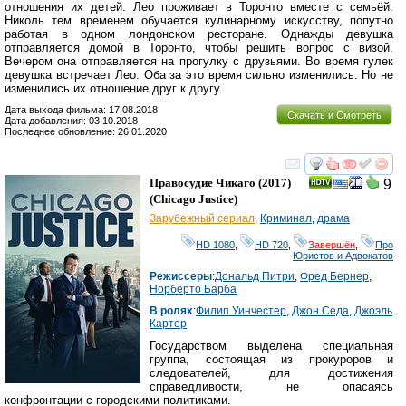
отношения их детей. Лео проживает в Торонто вместе с семьёй.
Николь тем временем обучается кулинарному искусству, попутно
работая в одном лондонском ресторане. Однажды девушка
отправляется домой в Торонто, чтобы решить вопрос с визой.
Вечером она отправляется на прогулку с друзьями. Во время гулек
девушка встречает Лео. Оба за это время сильно изменились. Но не
изменились их отношение друг к другу.
Дата выхода фильма: 17.08.2018
Скачать и Смотреть
Дата добавления: 03.10.2018
Последнее обновление: 26.01.2020
смотреть
инте
Правосудие Чикаго
(2017)
9
(
Chicago Justice
)
Зарубежный сериал
,
Криминал
,
драма
HD 1080
,
HD 720
,
Завершён
,
Про
Юристов и Адвокатов
Режиссеры
:
Дональд Питри
,
Фред Бернер
,
Норберто Барба
В ролях
:
Филип Уинчестер
,
Джон Седа
,
Джоэль
Картер
Государством выделена специальная
группа, состоящая из прокуроров и
следователей, для достижения
справедливости, не опасаясь
конфронтации с городскими политиками.