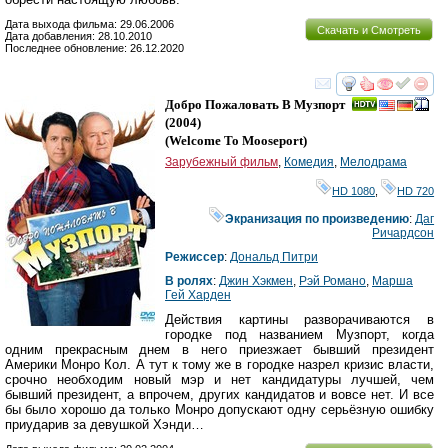
Дата выхода фильма: 29.06.2006
Скачать и Смотреть
Дата добавления: 28.10.2010
Последнее обновление: 26.12.2020
смотреть
инте
Добро Пожаловать В Музпорт
(2004)
(
Welcome To Mooseport
)
Зарубежный фильм
,
Комедия
,
Мелодрама
HD 1080
,
HD 720
Экранизация по произведению
:
Даг
Ричардсон
Режиссер
:
Дональд Питри
В ролях
:
Джин Хэкмен
,
Рэй Романо
,
Марша
Гей Харден
Действия картины разворачиваются в
городке под названием Музпорт, когда
одним прекрасным днем в него приезжает бывший президент
Америки Монро Кол. А тут к тому же в городке назрел кризис власти,
срочно необходим новый мэр и нет кандидатуры лучшей, чем
бывший президент, а впрочем, других кандидатов и вовсе нет. И все
бы было хорошо да только Монро допускают одну серьёзную ошибку
приударив за девушкой Хэнди…