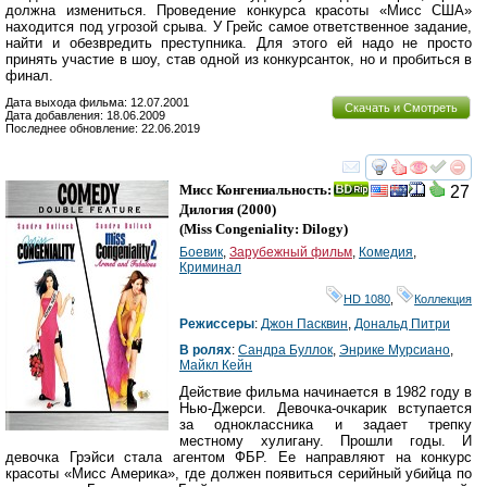
должна измениться. Проведение конкурса красоты «Мисс США»
находится под угрозой срыва. У Грейс самое ответственное задание,
найти и обезвредить преступника. Для этого ей надо не просто
принять участие в шоу, став одной из конкурсанток, но и пробиться в
финал.
Дата выхода фильма: 12.07.2001
Скачать и Смотреть
Дата добавления: 18.06.2009
Последнее обновление: 22.06.2019
смотреть
инте
Мисс Конгениальность:
27
Дилогия
(2000)
(
Miss Congeniality: Dilogy
)
Боевик
,
Зарубежный фильм
,
Комедия
,
Криминал
HD 1080
,
Коллекция
Режиссеры
:
Джон Пасквин
,
Дональд Питри
В ролях
:
Сандра Буллок
,
Энрике Мурсиано
,
Майкл Кейн
Действие фильма начинается в 1982 году в
Нью-Джерси. Девочка-очкарик вступается
за одноклассника и задает трепку
местному хулигану. Прошли годы. И
девочка Грэйси стала агентом ФБР. Ее направляют на конкурс
красоты «Мисс Америка», где должен появиться серийный убийца по