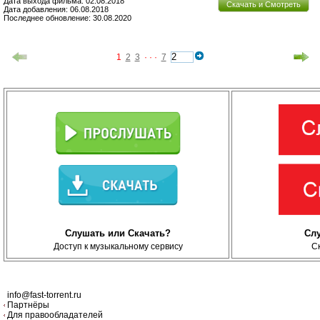
Дата выхода фильма: 02.08.2018
Скачать и Смотреть
Дата добавления: 06.08.2018
Последнее обновление: 30.08.2020
1
2
3
· · ·
7
Слушать или Скачать?
Сл
Доступ к музыкальному сервису
С
info@fast-torrent.ru
Партнёры
Для правообладателей