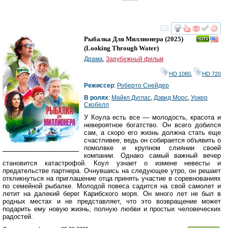
смотреть
инте
Рыбалка Для Миллионера
(2025)
(
Looking Through Water
)
Драма
,
Зарубежный фильм
HD 1080
,
HD 720
Режиссер
:
Роберто Снейдер
В ролях
:
Майкл Дуглас
,
Дэвид Морс
,
Уокер
Скобелл
У Коула есть все — молодость, красота и
невероятное богатство. Он всего добился
сам, а скоро его жизнь должна стать еще
счастливее, ведь он собирается объявить о
помолвке и крупном слиянии своей
компании. Однако самый важный вечер
становится катастрофой. Коул узнает о измене невесты и
предательстве партнера. Очнувшись на следующее утро, он решает
откликнуться на приглашение отца принять участие в соревнованиях
по семейной рыбалке. Молодой повеса садится на свой самолет и
летит на далекий берег Карибского моря. Он много лет не был в
родных местах и не представляет, что это возвращение может
подарить ему новую жизнь, полную любви и простых человеческих
радостей.