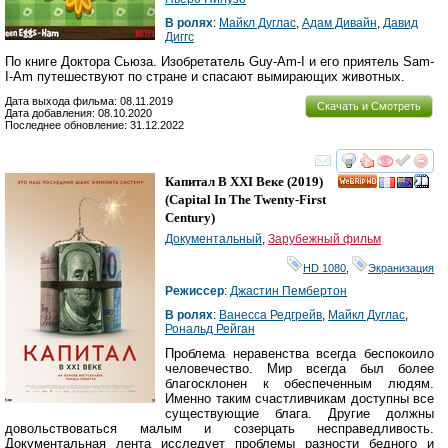
В ролях
:
Майкл Дуглас
,
Адам Дивайн
,
Давид
Диггс
По книге Доктора Сьюза. Изобретатель Guy-Am-I и его приятель Sam-
I-Am путешествуют по стране и спасают вымирающих животных.
Дата выхода фильма: 08.11.2019
Скачать и Смотреть
Дата добавления: 08.10.2020
Последнее обновление: 31.12.2022
смотреть
инте
Капитал В XXI Веке
(2019)
HD
(
Capital In The Twenty-First
Century
)
Документальный
,
Зарубежный фильм
HD 1080
,
Экранизация
Режиссер
:
Джастин Пембертон
В ролях
:
Ванесса Редгрейв
,
Майкл Дуглас
,
Рональд Рейган
Проблема неравенства всегда беспокоило
человечество. Мир всегда был более
благосклонен к обеспеченным людям.
Именно таким счастливчикам доступны все
существующие блага. Другие должны
довольствоваться малым и созерцать несправедливость.
Документальная лента исследует проблемы разности бедного и