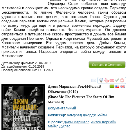
Однажды Старк собирает всю команду
Мстителей и сообщает им, что необходимо срочно создать Перчатку
Бесконечности. По логике Железного человека таким образом
удастся отменить все деяния, что натворил Танос. Однако для
создания перчатки нужны специальные Камни, которые разбросаны
по всему миру, да ещё и в разных временных периодах. Задачу
найти Камни придётся выполнять Человеку-муравью. Он должен
отправиться в путешествие сквозь пространство и добыть все Камни
для создания Перчатки. Однако в ходе поиска Муравей застревает в
Квантовом измерении. Его чудом спасает дочь. Добыв Камни,
Мстители начинают создание Перчатки, на которую открывают охоту
прихвостни Таноса. Назревает очередная война между Таносом и
Мстителями.
Дата выхода фильма: 29.04.2019
Скачать и Смотреть
Дата добавления: 01.08.2019
Последнее обновление: 17.11.2021
смотреть
инте
Джим Маршалл: Рок-Н-Ролл В
Объективе
(2019)
(
Show Me The Picture: The Story Of Jim
Marshall
)
Документальный
Режиссер
:
Альфред Джордж Бэйли
В ролях
:
Джим Маршалл
,
Антон Корбейн
,
Майкл Дуглас