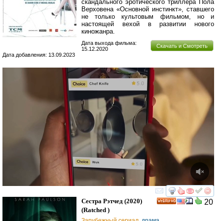
скандального эротического триллера Пола
Верховена «Основной инстинкт», ставшего
не только культовым фильмом, но и
настоящей вехой в развитии нового
киножанра.
Дата выхода фильма:
Скачать и Смотреть
15.12.2020
Дата добавления: 13.09.2023
смотреть
инте
Сестра Рэтчед
(2020)
20
HD
(
Ratched
)
Зарубежный сериал
,
драма