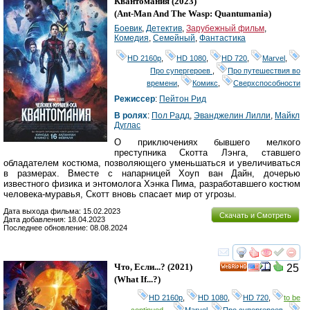
Квантомания
(2023)
(
Ant-Man And The Wasp: Quantumania
)
Боевик
,
Детектив
,
Зарубежный фильм
,
Комедия
,
Семейный
,
Фантастика
HD 2160р
,
HD 1080
,
HD 720
,
Marvel
,
Про супергероев
,
Про путешествия во
времени
,
Комикс
,
Сверхспособности
Режиссер
:
Пейтон Рид
В ролях
:
Пол Радд
,
Эванджелин Лилли
,
Майкл
Дуглас
О приключениях бывшего мелкого
преступника Скотта Лэнга, ставшего
обладателем костюма, позволяющего уменьшаться и увеличиваться
в размерах. Вместе с напарницей Хоуп ван Дайн, дочерью
известного физика и энтомолога Хэнка Пима, разработавшего костюм
человека-муравья, Скотт вновь спасает мир от угрозы.
Дата выхода фильма: 15.02.2023
Скачать и Смотреть
Дата добавления: 18.04.2023
Последнее обновление: 08.08.2024
смотреть
инте
Что, Если...?
(2021)
25
HD
(
What If...?
)
HD 2160р
,
HD 1080
,
HD 720
,
to be