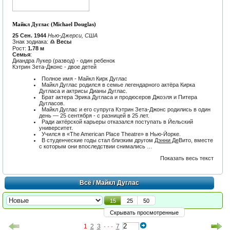
Майкл Дуглас (Michael Douglas)
25 Сен. 1944
Нью-Джерси, США
Знак зодиака:
♎ Весы
Рост:
1.78 м
Семья
:
Диандра Лукер (развод) - один ребенок
Кэтрин Зета-Джонс - двое детей
Полное имя - Майкл Кирк Дуглас
Майкл Дуглас родился в семье легендарного актёра Кирка
Дугласа и актрисы Дианы Дуглас.
Брат актера Эрика Дугласа и продюсеров Джоэля и Питера
Дугласов.
Майкл Дуглас и его супруга Кэтрин Зета-Джонс родились в один
день — 25 сентября - с разницей в 25 лет.
Ради актёрской карьеры отказался поступать в Йельский
университет.
Учился в «The American Place Theatre» в Нью-Йорке.
В студенческие годы стал близким другом
Дэнни Де
Вито, вместе
с которым они впоследствии снимались …
Показать весь текст
Всё
/ Майкл Дуглас
15
25
50
Скрывать просмотренные
1
2
3
· · ·
7