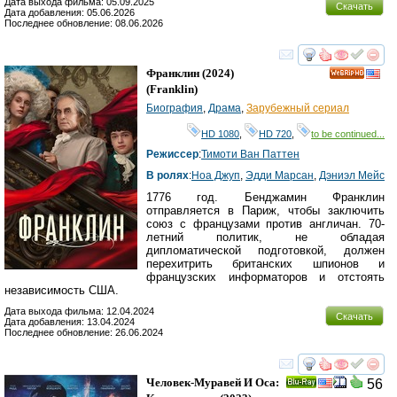
Дата выхода фильма: 05.09.2025
Скачать
Дата добавления: 05.06.2026
Последнее обновление: 08.06.2026
смотреть
инте
Франклин
(2024)
HD
(
Franklin
)
Биография
,
Драма
,
Зарубежный сериал
HD 1080
,
HD 720
,
to be continued...
Режиссер
:
Тимоти Ван Паттен
В ролях
:
Ноа Джуп
,
Эдди Марсан
,
Дэниэл Мейс
1776 год. Бенджамин Франклин
отправляется в Париж, чтобы заключить
союз с французами против англичан. 70-
летний политик, не обладая
дипломатической подготовкой, должен
перехитрить британских шпионов и
французских информаторов и отстоять
независимость США.
Дата выхода фильма: 12.04.2024
Скачать
Дата добавления: 13.04.2024
Последнее обновление: 26.06.2024
смотреть
инте
Человек-Муравей И Оса:
56
Ray