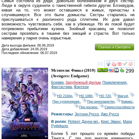
Семья состояла из дяди, довольно болезненном и двух сестер.
Люди в округе судачили о таинственной гибели других Блэквудов,
кивая на то, что может оставшиеся в живых, причастны к
случившемуся. Все это были домыслы. Сестры старались не
прислушиваться к различного рода сплетням. Их дом давал
возможность чувствовать себя, как в убежище. Но их покой будет
потревожен прибытием кузена. Знойный красавец не позволит
сестрам прозябать в тишине без эмоций и страсти. Вот только
намерения у парня очень корыстные.
Дата выхода фильма: 06.06.2019
Скачать и Смотреть
Дата добавления: 24.05.2019
Последнее обновление: 06.07.2019
смотреть
инте
Мстители: Финал
(2019)
299
Ray
(
Avengers: Endgame
)
Боевик
,
Зарубежный фильм
,
Приключения
,
Фантастика
,
Фэнтези
HD 2160р
,
HD 1080
,
HD 720
,
Marvel
,
Про супергероев
,
Про инопланетян
,
Комикс
,
Про космос
,
Сверхспособности
Режиссеры
:
Энтони Руссо
,
Джо Руссо
В ролях
:
Роберт Дауни мл.
,
Крис Эванс
,
Марк
Руффало
Более 5 лет прошло со времён победы
Таноса. С тех пор многое изменилось.