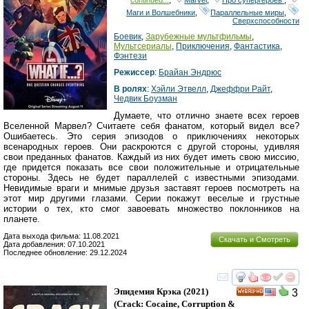
continued...
,
Marvel
,
Про супергероев
,
Маги и Волшебники
,
Параллельные миры
,
Сверхспособности
Боевик
,
Зарубежные мультфильмы
,
Мультсериалы
,
Приключения
,
Фантастика
,
Фэнтези
Режиссер
:
Брайан Эндрюс
В ролях
:
Хэйли Этвелл
,
Джеффри Райт
,
Чедвик Боузман
Думаете, что отлично знаете всех героев
Вселенной Марвел? Считаете себя фанатом, который видел все?
Ошибаетесь. Это серия эпизодов о приключениях некоторых
всенародных героев. Они раскроются с другой стороны, удивляя
свои преданных фанатов. Каждый из них будет иметь свою миссию,
где придется показать все свои положительные и отрицательные
стороны. Здесь не будет параллелей с известными эпизодами.
Невидимые враги и мнимые друзья заставят героев посмотреть на
этот мир другими глазами. Серии покажут веселые и грустные
истории о тех, кто смог завоевать множество поклонников на
планете.
Дата выхода фильма: 11.08.2021
Скачать и Смотреть
Дата добавления: 07.10.2021
Последнее обновление: 29.12.2024
смотреть
инте
Эпидемия Крэка
(2021)
3
HD
(
Crack: Cocaine, Corruption &