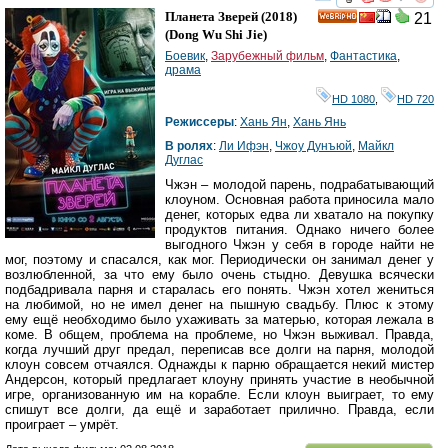
смотреть
инте
Планета Зверей
(2018)
21
HD
(
Dong Wu Shi Jie
)
Боевик
,
Зарубежный фильм
,
Фантастика
,
драма
HD 1080
,
HD 720
Режиссеры
:
Хань Ян
,
Хань Янь
В ролях
:
Ли Ифэн
,
Чжоу Дунъюй
,
Майкл
Дуглас
Чжэн – молодой парень, подрабатывающий
клоуном. Основная работа приносила мало
денег, которых едва ли хватало на покупку
продуктов питания. Однако ничего более
выгодного Чжэн у себя в городе найти не
мог, поэтому и спасался, как мог. Периодически он занимал денег у
возлюбленной, за что ему было очень стыдно. Девушка всячески
подбадривала парня и старалась его понять. Чжэн хотел жениться
на любимой, но не имел денег на пышную свадьбу. Плюс к этому
ему ещё необходимо было ухаживать за матерью, которая лежала в
коме. В общем, проблема на проблеме, но Чжэн выживал. Правда,
когда лучший друг предал, переписав все долги на парня, молодой
клоун совсем отчаялся. Однажды к парню обращается некий мистер
Андерсон, который предлагает клоуну принять участие в необычной
игре, организованную им на корабле. Если клоун выиграет, то ему
спишут все долги, да ещё и заработает прилично. Правда, если
проиграет – умрёт.