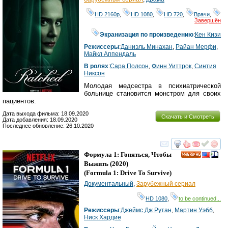
HD 2160р
,
HD 1080
,
HD 720
,
Врачи
,
Завершён
Экранизация по произведению
:
Кен Кизи
Режиссеры
:
Даниэль Минахан
,
Райан Мерфи
,
Майкл Аппендаль
В ролях
:
Сара Полсон
,
Финн Уиттрок
,
Синтия
Никсон
Молодая медсестра в психиатрической
больнице становится монстром для своих
пациентов.
Дата выхода фильма: 18.09.2020
Скачать и Смотреть
Дата добавления: 18.09.2020
Последнее обновление: 26.10.2020
смотреть
инте
Формула 1: Гоняться, Чтобы
HD
Выжить
(2020)
(
Formula 1: Drive To Survive
)
Документальный
,
Зарубежный сериал
HD 1080
,
to be continued...
Режиссеры
:
Джеймс Дж Рутан
,
Мартин Уэбб
,
Ниcк Хардие