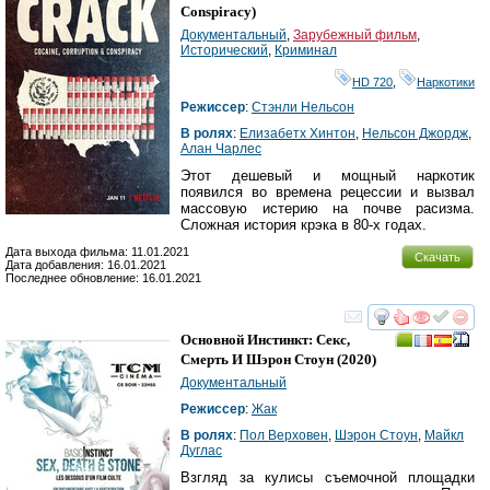
Conspiracy
)
Документальный
,
Зарубежный фильм
,
Исторический
,
Криминал
HD 720
,
Наркотики
Режиссер
:
Стэнли Нельсон
В ролях
:
Елизабетх Хинтон
,
Нельсон Джордж
,
Алан Чарлес
Этот дешевый и мощный наркотик
появился во времена рецессии и вызвал
массовую истерию на почве расизма.
Сложная история крэка в 80-х годах.
Дата выхода фильма: 11.01.2021
Скачать
Дата добавления: 16.01.2021
Последнее обновление: 16.01.2021
смотреть
инте
Основной Инстинкт: Секс,
Смерть И Шэрон Стоун
(2020)
Документальный
Режиссер
:
Жак
В ролях
:
Пол Верховен
,
Шэрон Стоун
,
Майкл
Дуглас
Взгляд за кулисы съемочной площадки