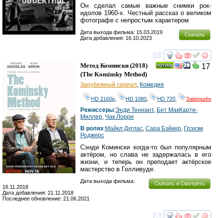
Он сделал самые важные снимки рок-
идолов 1960-х. Честный рассказ о великом
фотографе с непростым характером
Дата выхода фильма: 15.03.2019
Скачать
Дата добавления: 16.10.2023
смотреть
инте
Метод Комински
(2018)
17
(
The Kominsky Method
)
Зарубежный сериал
,
Комедия
HD 2160р
,
HD 1080
,
HD 720
,
Завершён
Режиссеры
:
Энди Теннант
,
Бет МакКарти-
Миллер
,
Чак Лорри
В ролях
:
Майкл Дуглас
,
Сара Бэйкер
,
Грэхэм
Роджерс
Сэнди Комински когда-то был популярным
актёром, но слава не задержалась в его
жизни, и теперь он преподает актёрское
мастерство в Голливуде.
Дата выхода фильма:
Скачать и Смотреть
16.11.2018
Дата добавления: 21.11.2018
Последнее обновление: 21.06.2021