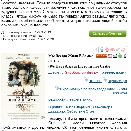
богатого человека. Почему представители этих социальных статусов
такие разные и каковы эти различия? Как повлияет такой расклад на
будущее нашего мира? Можно ли изменить что-либо или сравнять
классы, чтобы никому не было так горько? Автор размышляет о том,
какими способами можно сблизить эти две категории людей, чтобы
сохранить мир на планете.
Дата выхода фильма: 12.09.2019
Скачать и Смотреть
Дата добавления: 16.01.2020
Последнее обновление: 16.01.2020
смотреть
инте
Мы Всегда Жили В Замке
6
HD
(2019)
(
We Have Always Lived In The Castle
)
Детектив
,
Зарубежный фильм
,
Триллер
,
драма
HD 1080
,
Экранизация
Экранизация по произведению
:
Ширли
Джексон
Режиссер
:
Стэйси Пассон
В ролях
:
Таисса Фармига
,
Александра
Даддарио
,
Себастьян Стэн
Блэквуды были яростными отшельниками.
Они не имели никакого желания
приближаться к другим людям. Об этой семейке многие слыхали.