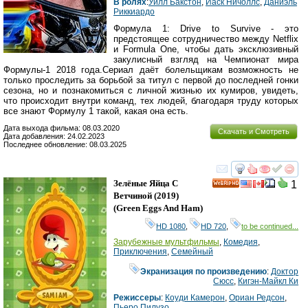
В ролях
:
Уилл Бакстон
,
Йаcк Ничоллс
,
Даниэль
Риккиардо
Формула 1: Drive to Survive - это
предстоящее сотрудничество между Netflix
и Formula One, чтобы дать эксклюзивный
закулисный взгляд на Чемпионат мира
Формулы-1 2018 года.Сериал даёт болельщикам возможность не
только проследить за борьбой за титул с первой до последней гонки
сезона, но и познакомиться с личной жизнью их кумиров, увидеть,
что происходит внутри команд, тех людей, благодаря труду которых
все знают Формулу 1 такой, какая она есть.
Дата выхода фильма: 08.03.2020
Скачать и Смотреть
Дата добавления: 24.02.2023
Последнее обновление: 08.03.2025
смотреть
инте
Зелёные Яйца С
1
HD
Ветчиной
(2019)
(
Green Eggs And Ham
)
HD 1080
,
HD 720
,
to be continued...
Зарубежные мультфильмы
,
Комедия
,
Приключения
,
Семейный
Экранизация по произведению
:
Доктор
Сюсс
,
Кигэн-Майкл Ки
Режиссеры
:
Коуди Камерон
,
Ориан Редсон
,
Пьеро Пилузо