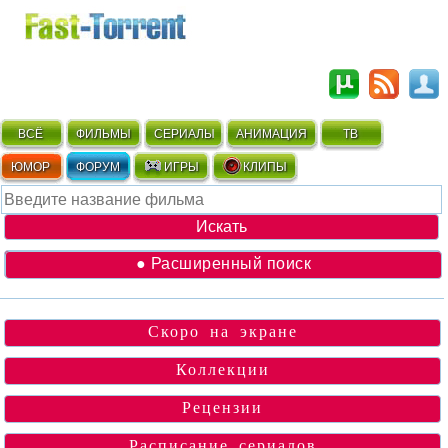
ВСЁ
ФИЛЬМЫ
СЕРИАЛЫ
АНИМАЦИЯ
ТВ
ЮМОР
ФОРУМ
ИГРЫ
КЛИПЫ
● Расширенный поиск
Скоро на экране
Коллекции
Рецензии
Расписание сериалов