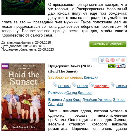
О прекрасном принце мечтает каждая, что
уж говорить о Распрекрасном. Необычный
дар юноша получил еще при рождении:
девушки готовы на всё ради его улыбки, но
плата за это — праведный гнев мужчин. Такое положение дел не
может продолжаться вечно, а дар вот-вот обернется проклятьем. И
теперь у Распрекрасного принца всего три дня, чтобы спасти
Королевство от самого себя…
Дата выхода фильма: 28.06.2018
Скачать и Смотреть
Дата добавления: 28.08.2018
Последнее обновление: 28.09.2023
смотреть
инте
Придержите Закат
(2018)
(
Hold The Sunset
)
Зарубежный сериал
,
Комедия
HD 1080
,
HD 720
,
Завершён
,
Ситком
Режиссер
:
Сэнди Джонсон
В ролях
:
Джон Клиз
,
Джейсон Уоткинс
,
Элисон
Стэдмен
Эдит - пожилая вдова, которая устала в
одиночку решать многочисленные
проблемы. Она сходится с соседом Филом,
веселым стариком, которого накрыла
романтика. Впрочем, он очень давно