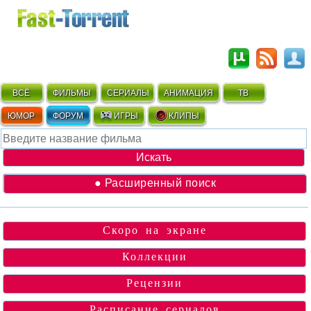
ВСЁ
ФИЛЬМЫ
СЕРИАЛЫ
АНИМАЦИЯ
ТВ
ЮМОР
ФОРУМ
ИГРЫ
КЛИПЫ
● Расширенный поиск
Скоро на экране
Коллекции
Рецензии
Расписание сериалов