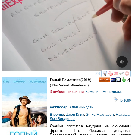
смотреть
инте
Голый Романтик
(2019)
4
HD
(
The Naked Wanderer
)
Зарубежный фильм
,
Комедия
,
Мелодрама
HD 1080
Режиссер
:
Алан Линдсэй
В ролях
:
Джон Клиз
,
Энгус МакЛарен
,
Наташа
Лью Бордиццо
Джейка постигла неудача на любовном
фронте. Его бросила девушка.