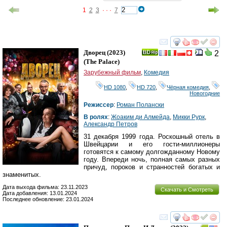
1
2
3
· · ·
7
смотреть
инте
Дворец
(2023)
2
(
The Palace
)
Зарубежный фильм
,
Комедия
HD 1080
,
HD 720
,
Чёрная комедия
,
Новогодние
Режиссер
:
Роман Полански
В ролях
:
Жоаким ди Алмейда
,
Микки Рурк
,
Александр Петров
31 декабря 1999 года. Роскошный отель в
Швейцарии и его гости-миллионеры
готовятся к самому долгожданному Новому
году. Впереди ночь, полная самых разных
причуд, пороков и странностей богатых и
знаменитых.
Дата выхода фильма: 23.11.2023
Скачать и Смотреть
Дата добавления: 13.01.2024
Последнее обновление: 23.01.2024
смотреть
инте