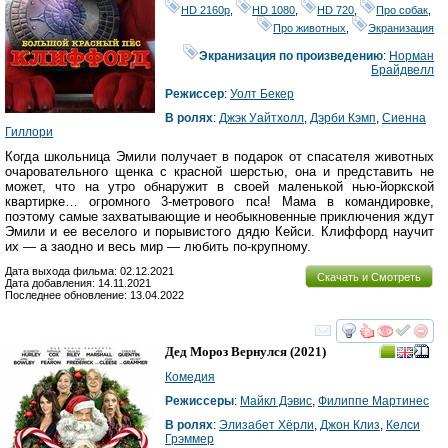
HD 2160р
,
HD 1080
,
HD 720
,
Про собак
,
Про животных
,
Экранизация
Экранизация по произведению
:
Норман
Брайдвелл
Режиссер
:
Уолт Бекер
В ролях
:
Джэк Уайтхолл
,
Дэрби Кэмп
,
Сиенна
Гиллори
Когда школьница Эмили получает в подарок от спасателя животных
очаровательного щенка с красной шерстью, она и представить не
может, что на утро обнаружит в своей маленькой нью-йоркской
квартирке… огромного 3-метрового пса! Мама в командировке,
поэтому самые захватывающие и необыкновенные приключения ждут
Эмили и ее веселого и порывистого дядю Кейси. Клиффорд научит
их — а заодно и весь мир — любить по-крупному.
Дата выхода фильма: 02.12.2021
Скачать и Смотреть
Дата добавления: 14.11.2021
Последнее обновление: 13.04.2022
смотреть
инте
Дед Мороз Вернулся
(2021)
Комедия
Режиссеры
:
Майкл Дэвис
,
Филиппе Мартинес
В ролях
:
Элизабет Хёрли
,
Джон Клиз
,
Келси
Грэммер