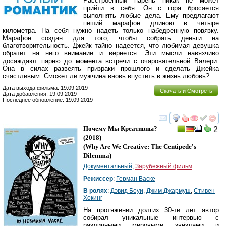
Расстроенный парень никак не может
прийти в себя. Он с горя бросается
выполнять любые дела. Ему предлагают
пеший марафон длиною в четыре
километра. На себя нужно надеть только набедренную повязку.
Марафон создан для того, чтобы собрать деньги на
благотворительность. Джейк тайно надеется, что любимая девушка
обратит на него внимание и вернется. Эти мысли навязчиво
досаждают парню до момента встречи с очаровательной Валери.
Она в силах развеять призраки прошлого и сделать Джейка
счастливым. Сможет ли мужчина вновь впустить в жизнь любовь?
Дата выхода фильма: 19.09.2019
Скачать и Смотреть
Дата добавления: 19.09.2019
Последнее обновление: 19.09.2019
смотреть
инте
Почему Мы Креативны?
2
(2018)
(
Why Are We Creative: The Centipede's
Dilemma
)
Документальный
,
Зарубежный фильм
Режиссер
:
Герман Васке
В ролях
:
Дэвид Боуи
,
Джим Джармуш
,
Стивен
Хокинг
На протяжении долгих 30-ти лет автор
собирал уникальные интервью с
различными мировыми звёздами и