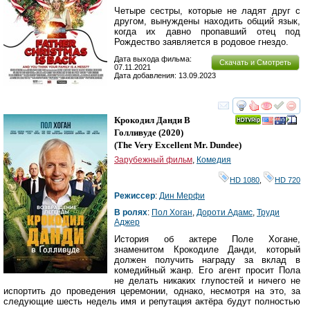
Четыре сестры, которые не ладят друг с
другом, вынуждены находить общий язык,
когда их давно пропавший отец под
Рождество заявляется в родовое гнездо.
Дата выхода фильма:
Скачать и Смотреть
07.11.2021
Дата добавления: 13.09.2023
смотреть
инте
Крокодил Данди В
Голливуде
(2020)
(
The Very Excellent Mr. Dundee
)
Зарубежный фильм
,
Комедия
HD 1080
,
HD 720
Режиссер
:
Дин Мерфи
В ролях
:
Пол Хоган
,
Дороти Адамс
,
Труди
Аджер
История об актере Поле Хогане,
знаменитом Крокодиле Данди, который
должен получить награду за вклад в
комедийный жанр. Его агент просит Пола
не делать никаких глупостей и ничего не
испортить до проведения церемонии, однако, несмотря на это, за
следующие шесть недель имя и репутация актёра будут полностью