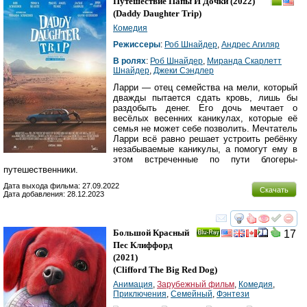
Путешествие Папы И Дочки
(2022)
(
Daddy Daughter Trip
)
Комедия
Режиссеры
:
Роб Шнайдер
,
Андрес Агиляр
В ролях
:
Роб Шнайдер
,
Миранда Скарлетт
Шнайдер
,
Джеки Сэндлер
Ларри — отец семейства на мели, который
дважды пытается сдать кровь, лишь бы
раздобыть денег. Его дочь мечтает о
весёлых весенних каникулах, которые её
семья не может себе позволить. Мечтатель
Ларри всё равно решает устроить ребёнку
незабываемые каникулы, а помогут ему в
этом встреченные по пути блогеры-
путешественники.
Дата выхода фильма: 27.09.2022
Скачать
Дата добавления: 28.12.2023
смотреть
инте
Большой Красный
17
Ray
Пес Клиффорд
(2021)
(
Clifford The Big Red Dog
)
Анимация
,
Зарубежный фильм
,
Комедия
,
Приключения
,
Семейный
,
Фэнтези