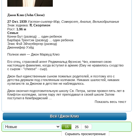
Джон Клиз (John Cleese)
27 Окт. 1939
Уэстон-сьюпер-Мэр, Сомерсет, Англия, Великобритания
Знак зодиака:
♏ Скорпион
Рост:
1.96 м
Семья
:
Конни Бут (развод) ... один ребенок
Барбара Трентэм (развод) ... один ребенок
Элис Фэй Эйчелбергер (развод)
Дженнифер Уэйд
Полное имя — Джон Марвуд Клиз
Его отец, страховой агент Реджинальд Фрэнсис Чиз, изменил свою
настоящую фамилию, когда вступил в армию (Ему не нравилось сходство
с сыром - "cheese" - сыр).
Джон был единственным сыном пожилых родителей, и поэтому его с
детства держали под стеклянным колпаком. Никаких шалостей, никаких
хулиганств за Джоном в детстве не наблюдалось.
Джон окончил подготовительную школу Св. Петра, затем провел пять лет в
Клифтон колледже, затем пару лет преподавал в своей школе Затем
поступил в Кембриджский …
Показать весь текст
Всё
/ Джон Клиз
15
25
50
Скрывать просмотренные