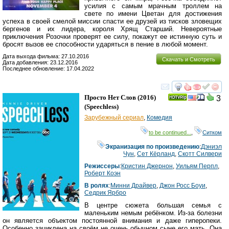
усилия с самым мрачным троллем на
свете по имени Цветан для достижения
успеха в своей смелой миссии спасти ее друзей из тисков зловещих
бергенов и их лидера, короля Хрящ Старший. Невероятные
приключения Розочки проверят ее силу, покажут ее истинную суть и
бросят вызов ее способности ударяться в пение в любой момент.
Дата выхода фильма: 27.10.2016
Скачать и Смотреть
Дата добавления: 23.12.2016
Последнее обновление: 17.04.2022
смотреть
инте
Просто Нет Слов
(2016)
3
(
Speechless
)
Зарубежный сериал
,
Комедия
to be continued...
,
Ситком
Экранизация по произведению
:
Дэниэл
Чун
,
Сет Кёрланд
,
Скотт Силвери
Режиссеры
:
Кристин Джернон
,
Уильям Перпл
,
Роберт Коэн
В ролях
:
Минни Драйвер
,
Джон Росс Боуи
,
Седрик Ярбро
В центре сюжета большая семья с
маленьким немым ребёнком. Из-за болезни
он является объектом постоянной внимания и даже гиперопеки.
Особенно зациклена на своём не очень обычном сыне его мать. Она