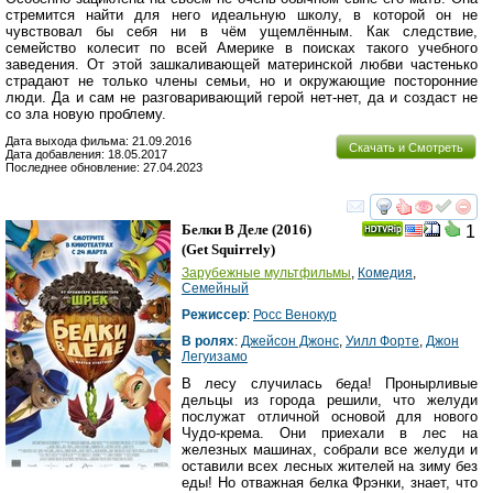
стремится найти для него идеальную школу, в которой он не
чувствовал бы себя ни в чём ущемлённым. Как следствие,
семейство колесит по всей Америке в поисках такого учебного
заведения. От этой зашкаливающей материнской любви частенько
страдают не только члены семьи, но и окружающие посторонние
люди. Да и сам не разговаривающий герой нет-нет, да и создаст не
со зла новую проблему.
Дата выхода фильма: 21.09.2016
Скачать и Смотреть
Дата добавления: 18.05.2017
Последнее обновление: 27.04.2023
смотреть
инте
Белки В Деле
(2016)
1
(
Get Squirrely
)
Зарубежные мультфильмы
,
Комедия
,
Семейный
Режиссер
:
Росс Венокур
В ролях
:
Джейсон Джонс
,
Уилл Форте
,
Джон
Легуизамо
В лесу случилась беда! Пронырливые
дельцы из города решили, что желуди
послужат отличной основой для нового
Чудо-крема. Они приехали в лес на
железных машинах, собрали все желуди и
оставили всех лесных жителей на зиму без
еды! Но отважная белка Фрэнки, знает, что