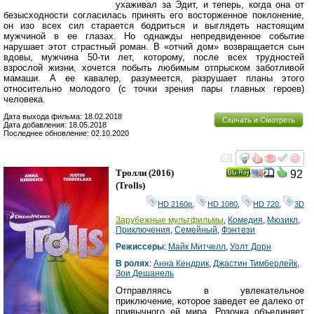
ухаживал за Эдит, и теперь, когда она от
безысходности согласилась принять его восторженное поклонение,
он изо всех сил старается бодриться и выглядеть настоящим
мужчиной в ее глазах. Но однажды непредвиденное событие
нарушает этот страстный роман. В «отчий дом» возвращается сын
вдовы, мужчина 50-ти лет, которому, после всех трудностей
взрослой жизни, хочется побыть любимым отпрыском заботливой
мамаши. А ее кавалер, разумеется, разрушает планы этого
относительно молодого (с точки зрения пары главных героев)
человека.
Дата выхода фильма: 18.02.2018
Скачать и Смотреть
Дата добавления: 18.05.2018
Последнее обновление: 02.10.2020
смотреть
инте
Тролли
(2016)
92
Ray
(
Trolls
)
HD 2160р
,
HD 1080
,
HD 720
,
3D
Зарубежные мультфильмы
,
Комедия
,
Мюзикл
,
Приключения
,
Семейный
,
Фэнтези
Режиссеры
:
Майк Митчелл
,
Уолт Дорн
В ролях
:
Анна Кендрик
,
Джастин Тимберлейк
,
Зои Дешанель
Отправляясь в увлекательное
приключение, которое заведет ее далеко от
привычного ей мира, Розочка объединяет