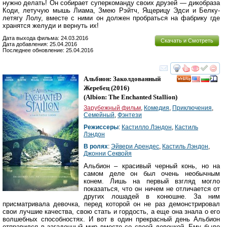
нужно делать! Он собирает суперкоманду своих друзей — дикобраза
Коди, летучую мышь Лиама, Змею Рэйтч, Ящерицу Эдси и Белку-
летягу Лолу, вместе с ними он должен пробраться на фабрику где
хранятся желуди и вернуть их!
Дата выхода фильма: 24.03.2016
Скачать и Смотреть
Дата добавления: 25.04.2016
Последнее обновление: 25.04.2016
смотреть
инте
Альбион: Заколдованный
Жеребец
(2016)
(
Albion: The Enchanted Stallion
)
Зарубежный фильм
,
Комедия
,
Приключения
,
Семейный
,
Фэнтези
Режиссеры
:
Кастилло Лэндон
,
Кастиль
Лэндон
В ролях
:
Эйвери Арендес
,
Кастиль Лэндон
,
Джонни Секвойя
Альбион – красивый черный конь, но на
самом деле он был очень необычным
конем. Лишь на первый взгляд могло
показаться, что он ничем не отличается от
других лошадей в конюшне. За ним
присматривала девочка, перед которой он не раз демонстрировал
свои лучшие качества, свою стать и гордость, а еще она знала о его
волшебных способностях. И вот в один прекрасный день Альбион
отправился в загадочный мир вместе со своей девочкой. Ему было