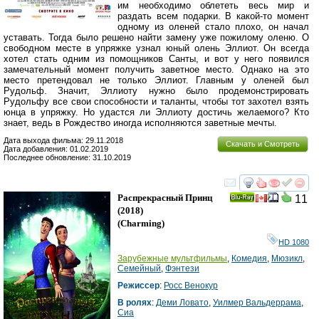
им необходимо облететь весь мир и
раздать всем подарки. В какой-то момент
одному из оленей стало плохо, он начал
уставать. Тогда было решено найти замену уже пожилому оленю. О
свободном месте в упряжке узнал юный олень Эллиот. Он всегда
хотел стать одним из помощников Санты, и вот у него появился
замечательный момент получить заветное место. Однако на это
место претендовал не только Эллиот. Главным у оленей был
Рудольф. Значит, Эллиоту нужно было продемонстрировать
Рудольфу все свои способности и таланты, чтобы тот захотел взять
юнца в упряжку. Но удастся ли Эллиоту достичь желаемого? Кто
знает, ведь в Рождество иногда исполняются заветные мечты.
Дата выхода фильма: 29.11.2018
Скачать и Смотреть
Дата добавления: 01.02.2019
Последнее обновление: 31.10.2019
смотреть
инте
Распрекрасный Принц
11
Ray
(2018)
(
Charming
)
HD 1080
Зарубежные мультфильмы
,
Комедия
,
Мюзикл
,
Семейный
,
Фэнтези
Режиссер
:
Росс Венокур
В ролях
:
Деми Ловато
,
Уилмер Вальдеррама
,
Сиа