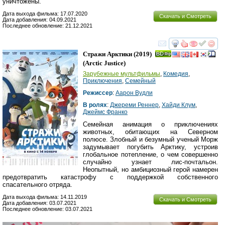
уничтожены.
Дата выхода фильма: 17.07.2020
Скачать и Смотреть
Дата добавления: 04.09.2021
Последнее обновление: 21.12.2021
смотреть
инте
Стражи Арктики
(2019)
(
Arctic Justice
)
Зарубежные мультфильмы
,
Комедия
,
Приключения
,
Семейный
Режиссер
:
Аарон Вудли
В ролях
:
Джереми Реннер
,
Хайди Клум
,
Джеймс Франко
Семейная анимация о приключениях
животных, обитающих на Северном
полюсе. Злобный и безумный ученый Морж
задумывает погубить Арктику, устроив
глобальное потепление, о чем совершенно
случайно узнает лис-почтальон.
Неопытный, но амбициозный герой намерен
предотвратить катастрофу с поддержкой собственного
спасательного отряда.
Дата выхода фильма: 14.11.2019
Скачать и Смотреть
Дата добавления: 03.07.2021
Последнее обновление: 03.07.2021