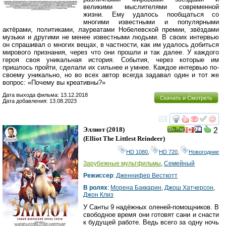
великими мыслителями современной
жизни. Ему удалось пообщаться со
многими известными и популярными
актёрами, политиками, лауреатами Нобелевской премии, звёздами
музыки и другими не менее известными людьми. В своих интервью
он спрашивал о многих вещах, в частности, как им удалось добиться
мирового признания, через что они прошли и так далее. У каждого
героя своя уникальная история. События, через которые им
пришлось пройти, сделали их сильнее и умнее. Каждое интервью по-
своему уникально, но во всех автор всегда задавал один и тот же
вопрос: «Почему вы креативны?»
Дата выхода фильма: 13.12.2018
Скачать и Смотреть
Дата добавления: 13.08.2023
смотреть
инте
Эллиот
(2018)
2
Ray
(
Elliot The Littlest Reindeer
)
HD 1080
,
HD 720
,
Новогодние
Зарубежные мультфильмы
,
Семейный
Режиссер
:
Дженнифер Весткотт
В ролях
:
Морена Баккарин
,
Джош Хатчерсон
,
Джон Клиз
У Санты 9 надёжных оленей-помощников. В
свободное время они готовят сани и снасти
к будущей работе. Ведь всего за одну ночь