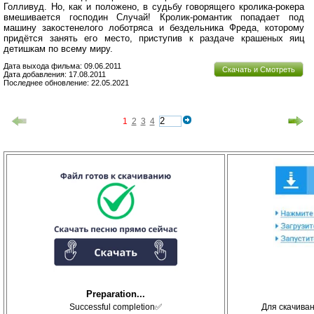
Голливуд. Но, как и положено, в судьбу говорящего кролика-рокера
вмешивается господин Случай! Кролик-романтик попадает под
машину закостенелого лоботряса и бездельника Фреда, которому
придётся занять его место, приступив к раздаче крашеных яиц
детишкам по всему миру.
Дата выхода фильма: 09.06.2011
Скачать и Смотреть
Дата добавления: 17.08.2011
Последнее обновление: 22.05.2021
1
2
3
4
Preparation...
Successful completion✅
Для скачива