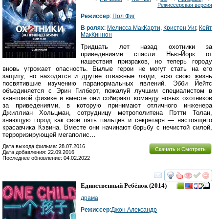
Режиссерская версия
Режиссер
:
Пол Фиг
В ролях
:
Мелисса МакКарти
,
Кристен Уиг
,
Кейт
МакКиннон
Тридцать лет назад охотники за
приведениями спасли Нью-Йорк от
нашествия призраков, но теперь городу
вновь угрожает опасность. Былые герои не могут стать на его
защиту, но находятся и другие отважные люди, всю свою жизнь
посвятившие изучению паранормальных явлений. Эбби Йейтс
объединяется с Эрин Гилберт, пожалуй лучшим специалистом в
квантовой физике и вместе они собирают команду новых охотников
за приведениями, в которую принимают отличного инженера
Джиллиан Хольцман, сотрудницу метрополитена Пэтти Толан,
знающую город как свои пять пальцев и секретаря — настоящего
красавчика Кэвина. Вместе они начинают борьбу с нечистой силой,
терроризирующей мегаполис…
Дата выхода фильма: 28.07.2016
Скачать и Смотреть
Дата добавления: 22.09.2016
Последнее обновление: 04.02.2022
смотреть
инте
Единственный Ребёнок
(2014)
драма
Режиссер
:
Джон Александр