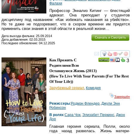
Фалахи
Профессор Эннализ Китинг — блестящий
адвокат. Она преподает у студентов
дисциплину под названием: «Как избежать наказания за убийство».
Но те даже не подозревают, что в скором времени им придется
применить свои знания в этой области в реальной жизни…
Дата выхода фильма: 25.09.2014
Скачать и Смотреть
Дата добавления: 02.03.2015
Последнее обновление: 04.12.2025
смотреть
инте
Как Прожить С
3
Родителями Всю
Оставшуюся Жизнь
(2013)
(
How To Live With Your Parents (For The Rest
Of Your Life)
)
Зарубежный сериал
,
Комедия
Завершён
Режиссеры
:
Родмэн Флендер
,
Джули Энн
Робинсон
В ролях
:
Сара Чок
,
Элизабет Перкинс
,
Джон
Дор
Главная героиня сериала, Полли, около
года назад развелась. Жизнь матери-