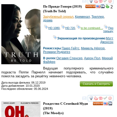
смотреть
инте
По Правде Говоря
(2019)
2
HD
(
Truth Be Told
)
Зарубежный сериал
,
Криминал
,
Триллер
,
драма
HD 1080
,
HD 720
,
to be continued...
,
Про
тюрьму
Экранизация по произведению
:
Мэтт
Джонсон
Режиссеры
:
Такер Гейтс
,
Миккель Нёргор
,
Розмари Родригез
В ролях
:
Октавия Спенсер
,
Аарон Пол
,
Мекхай
Файфер
Ведущая популярного криминального
подкаста Поппи Парнелл начинает подозревать, что случайно
помогла засадить за решётку невинного человека.
Дата выхода фильма: 06.12.2019
Скачать и Смотреть
Дата добавления: 10.01.2020
Последнее обновление: 05.06.2024
смотреть
инте
Рождество С Семейкой Муди
HD
(2019)
(
The Moodys
)