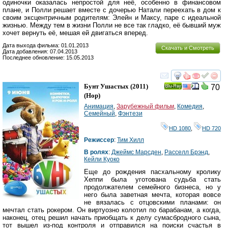
одиночки оказалась непростой для неё, особенно в финансовом
плане, и Полли решает вместе с дочерью Натали переехать в дом к
своим эксцентричным родителям: Элейн и Максу, паре с идеальной
жизнью. Между тем в жизни Полли не все так гладко, её бывший муж
хочет вернуть её, мешая ей двигаться вперед.
Дата выхода фильма: 01.01.2013
Скачать и Смотреть
Дата добавления: 07.04.2013
Последнее обновление: 15.05.2013
смотреть
инте
Бунт Ушастых
(2011)
70
Ray
(
Hop
)
Анимация
,
Зарубежный фильм
,
Комедия
,
Семейный
,
Фэнтези
HD 1080
,
HD 720
Режиссер
:
Тим Хилл
В ролях
:
Джеймс Марсден
,
Расселл Брэнд
,
Кейли Куоко
Еще до рождения пасхальному кролику
Хеппи была уготована судьба стать
продолжателем семейного бизнеса, но у
него была заветная мечта, которая вовсе
не вязалась с отцовскими планами: он
мечтал стать рокером. Он виртуозно колотил по барабанам, а когда,
наконец, отец решил начать приобщать к делу сумасбродного сына,
тот вышел из-под контроля и отправился на поиски счастья в