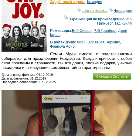
Зарубежный сериал
,
Комедия
to be continued...
,
Новогодние
Экранизация по произведению
:
Роб
Гринберг
,
Тад Куилл
Режиссеры
:
Боб Фишер
,
Роб Гринберг
,
Джей
Карас
В ролях
:
Дэнис Лири
,
Элизабет Перкинс
,
Франсуа Арно
Семья Муди вместе с родственниками
собирается для празднования Рождества. Каждый приносит с собой
свои проблемы и странности, так что драки, плохие подарки, унылые
посиделки и шокирующие семейные тайны гарантированы.
Дата выхода фильма: 04.12.2019
Скачать и Смотреть
Дата добавления: 31.12.2019
Последнее обновление: 07.12.2025