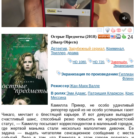
смотреть
инте
Острые Предметы
(2018)
24
HD
(
Sharp Objects
)
Детектив
,
Зарубежный сериал
,
Криминал
,
Триллер
,
драма
HD 1080
,
HD 720
,
Завершён
,
Экранизация
Экранизация по произведению
:
Гиллиан
Флинн
Режиссер
:
Жан-Марк Валле
В ролях
:
Эми Адамс
,
Патришия Кларксон
,
Крис
Мессина
Камилла Прикер, не особо удачливый
репортер одной из не особо успешных газет
Чикаго, мечтает о блестящей карьере. И вот девушке выпадает
счастливый шанс, способный резко повысить ее журналистский
статус, — Камиллу посылают корреспондентом в маленький городок,
где жертвой маньяка стали несколько малолетних девочек. Ее
задача — выдать читателям сенсационное сообщение с места
событий. Дело в том, что Камилла в этом городе родилась и