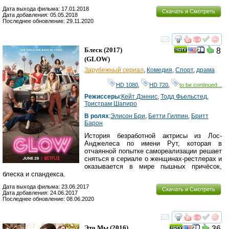
Дата выхода фильма: 17.01.2018
Скачать и Смотреть
Дата добавления: 05.05.2018
Последнее обновление: 29.11.2020
смотреть
инте
Блеск
(2017)
8
(
GLOW
)
Зарубежный сериал
,
Комедия
,
Спорт
,
драма
HD 1080
,
HD 720
,
to be continued...
Режиссеры
:
Кейт Дэннис
,
Тодд Фьельстед
,
Тристрам Шапиро
В ролях
:
Элисон Бри
,
Бетти Гилпин
,
Бритт
Барон
История безработной актрисы из Лос-
Анджелеса по имени Рут, которая в
отчаянной попытке самореализации решает
сняться в сериале о женщинах-рестлерах и
оказывается в мире пышных причёсок,
блеска и спандекса.
Дата выхода фильма: 23.06.2017
Скачать и Смотреть
Дата добавления: 24.06.2017
Последнее обновление: 08.06.2020
смотреть
инте
Это Мы
(2016)
36