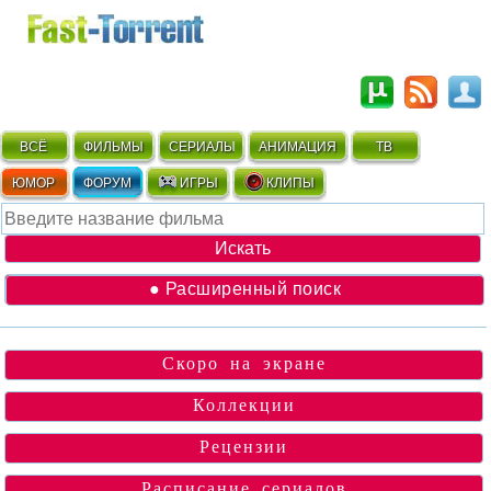
ВСЁ
ФИЛЬМЫ
СЕРИАЛЫ
АНИМАЦИЯ
ТВ
ЮМОР
ФОРУМ
ИГРЫ
КЛИПЫ
● Расширенный поиск
Скоро на экране
Коллекции
Рецензии
Расписание сериалов