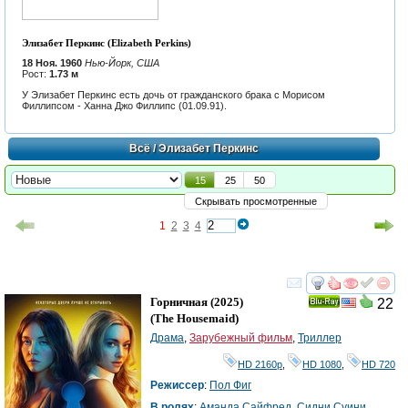
Элизабет Перкинс (Elizabeth Perkins)
18 Ноя. 1960
Нью-Йорк, США
Рост:
1.73 м
У Элизабет Перкинс есть дочь от гражданского брака с Морисом
Филлипсом - Ханна Джо Филлипс (01.09.91).
Всё
/ Элизабет Перкинс
15
25
50
Скрывать просмотренные
1
2
3
4
смотреть
инте
Горничная
(2025)
22
Ray
(
The Housemaid
)
Драма
,
Зарубежный фильм
,
Триллер
HD 2160р
,
HD 1080
,
HD 720
Режиссер
:
Пол Фиг
В ролях
:
Аманда Сайфред
,
Сидни Суини
,