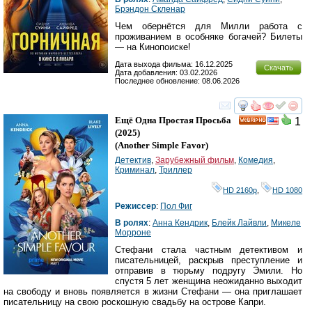
Брэндон Скленар
Чем обернётся для Милли работа с
проживанием в особняке богачей? Билеты
— на Кинопоиске!
Дата выхода фильма: 16.12.2025
Скачать
Дата добавления: 03.02.2026
Последнее обновление: 08.06.2026
смотреть
инте
Ещё Одна Простая Просьба
1
HD
(2025)
(
Another Simple Favor
)
Детектив
,
Зарубежный фильм
,
Комедия
,
Криминал
,
Триллер
HD 2160р
,
HD 1080
Режиссер
:
Пол Фиг
В ролях
:
Анна Кендрик
,
Блейк Лайвли
,
Микеле
Морроне
Стефани стала частным детективом и
писательницей, раскрыв преступление и
отправив в тюрьму подругу Эмили. Но
спустя 5 лет женщина неожиданно выходит
на свободу и вновь появляется в жизни Стефани — она приглашает
писательницу на свою роскошную свадьбу на острове Капри.