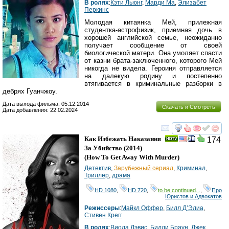
В ролях
:
Кэти Льюнг
,
Марди Ма
,
Элизабет
Перкинс
Молодая китаянка Мей, прилежная
студентка-астрофизик, приемная дочь в
хорошей английской семье, неожиданно
получает сообщение от своей
биологической матери. Она умоляет спасти
от казни брата-заключенного, которого Мей
никогда не видела. Героиня отправляется
на далекую родину и постепенно
втягивается в криминальные разборки в
дебрях Гуанчжоу.
Дата выхода фильма: 05.12.2014
Скачать и Смотреть
Дата добавления: 22.02.2024
смотреть
инте
Как Избежать Наказания
174
За Убийство
(2014)
(
How To Get Away With Murder
)
Детектив
,
Зарубежный сериал
,
Криминал
,
Триллер
,
драма
HD 1080
,
HD 720
,
to be continued...
,
Про
Юристов и Адвокатов
Режиссеры
:
Майкл Оффер
,
Билл Д’Элиа
,
Стивен Крегг
В ролях
:
Виола Дэвис
,
Билли Браун
,
Джек