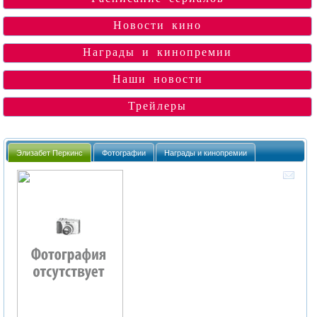
Новости кино
Награды и кинопремии
Наши новости
Трейлеры
Элизабет Перкинс
Фотографии
Награды и кинопремии