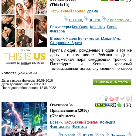
(
This Is Us
)
Зарубежный сериал
,
драма
HD 1080
,
HD 720
,
to be continued...
Режиссеры
:
Кен Олин
,
Крис Кох
,
Гленн
Фикарра
В ролях
:
Майло Вентимилья
,
Мэнди Мур
,
Стерлинг К. Браун
Группа людей, рожденных в один и тот же
день , в том числе Ребекка и Джек,
супружеская пара ожидающая тройню в
Питтсбурге и Кевин, красивый
телевизионный актер, скучающий по своей
холостяцкой жизни.
Дата выхода фильма: 20.09.2016
Скачать и Смотреть
Дата добавления: 22.03.2017
Последнее обновление: 12.06.2022
смотреть
инте
Охотники За
130
Ray
Привидениями
(2016)
(
Ghostbusters
)
Боевик
,
Зарубежный фильм
,
Комедия
,
Фантастика
,
Фэнтези
HD 1080
,
HD 720
,
3D
,
Призраки
,