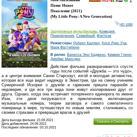
1
HD
Пони: Новое
Поколение
(2021)
(
My Little Pony: A New Generation
)
HD 1080
Зарубежные мультфильмы
,
Комедия
,
Приключения
,
Семейный
,
Фэнтези
Режиссеры
:
Роберт Каллен
,
Хосе Луис Уча
,
Марк Фаттибене
В ролях
:
Ванесса Энн Хадженс
,
Кимико Гленн
,
Джеймс Марсден
Действие фильма разворачивается спустя
годы после событий «Дружба — это чудо»,
а в центре внимания Санни Старскаут, изгой и молодая активистка,
которая все еще видит надежду в Эквестрии, где на смену учениям
Сумеречной Искорки о дружбе и гармонии пришла паранойя и
недоверие, и где все три вида пони живут изолированно друг от
друга. Однако, когда она встречает потерянного единорога по имени
Иззи, эти двое погружаются в приключение, включающее
музыкальные номера, теории заговора и самого симпатичного
померанца в мире, путешествуя по новым землям, сталкиваясь со
своими страхами и превращая врагов в друзей
Дата выхода фильма: 23.09.2021
Скачать и Смотреть
Дата добавления: 24.09.2021
Последнее обновление: 03.10.2021