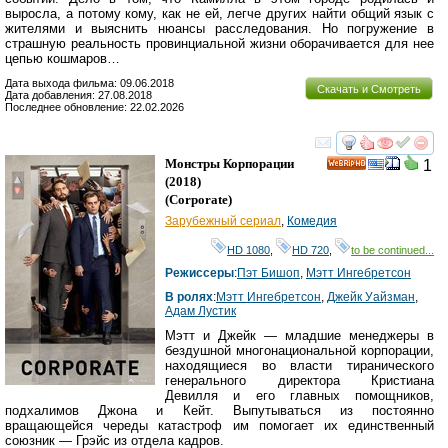
выросла, а потому кому, как не ей, легче других найти общий язык с
жителями и выяснить нюансы расследования. Но погружение в
страшную реальность провинциальной жизни оборачивается для нее
цепью кошмаров…
Дата выхода фильма: 09.06.2018
Скачать и Смотреть
Дата добавления: 27.08.2018
Последнее обновление: 22.02.2026
смотреть
инте
Монстры Корпорации
1
HD
(2018)
(
Corporate
)
Зарубежный сериал
,
Комедия
HD 1080
,
HD 720
,
to be continued...
Режиссеры
:
Пэт Бишоп
,
Мэтт Ингебретсон
В ролях
:
Мэтт Ингебретсон
,
Джейк Уайзман
,
Адам Лустик
Мэтт и Джейк — младшие менеджеры в
бездушной многонациональной корпорации,
находящиеся во власти тиранического
генерального директора Кристиана
Девилля и его главных помощников,
подхалимов Джона и Кейт. Выпутываться из постоянно
вращающейся череды катастроф им помогает их единственный
союзник — Грэйс из отдела кадров.