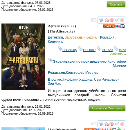
Дата выхода фильма: 07.03.2025
Скачать
Дата добавления: 04.05.2025
Последнее обновление: 26.02.2026
смотреть
инте
Афтепати
(2022)
HD
(
The Afterparty
)
Детектив
,
Зарубежный сериал
,
Комедия
,
Криминал
HD 2160р
,
HD 1080
,
HD 720
,
to be
continued...
Экранизация по произведению
:
Кристофер
Миллер
Режиссер
:
Кристофер Миллер
В ролях
:
Тиффани Хэддиш
,
Сэм Ричардсон
,
Зои Чао
История о загадочном убийстве на встрече
выпускников средней школы. События
одной ночи показаны с точки зрения нескольких людей.
Дата выхода фильма: 28.01.2022
Скачать и Смотреть
Дата добавления: 12.02.2022
Последнее обновление: 26.09.2023
смотреть
инте
Мой Маленький