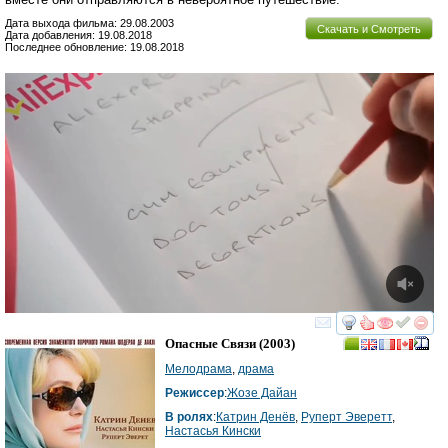
Дата выхода фильма: 29.08.2003
Скачать и Смотреть
Дата добавления: 19.08.2018
Последнее обновление: 19.08.2018
смотреть
инте
Опасные Связи
(2003)
Мелодрама
,
драма
Режиссер
:
Жозе Дайан
В ролях
:
Катрин Денёв
,
Руперт Эверетт
,
Настасья Кински