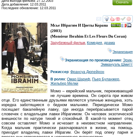
Дата выхода фильма: 27.12.2003
Скачать
Дата добавления: 12.03.2011
Последнее обновление: 12.03.2011
смотреть
инте
Мсье Ибрагим И Цветы Корана
(2003)
(
Monsieur Ibrahim Et Les Fleurs Du Coran
)
Зарубежный фильм
,
Комедия
,
драма
Экранизация
Экранизация по произведению
:
Эрик-
Эммануэль Шмитт
Режиссер
:
Франсуа Дюпейрон
В ролях
:
Омар Шариф
,
Пьер Буланжер
,
Жильбер Мелки
Момо – еврейский мальчик, переживающий
не лучшие времена. Он сирота при живом
отце. Его единственным друзьями являются уличные женщина, хоть
изредка заботящиеся о бедном мальчике. Периодически Момо
посещает бакалейную лавку, где иногда перебрасывается парой
словечек с владельцем лавки Ибрагимом. Он человек экзотической
внешности по натуре тихий и спокойный. В какой-то момент отец
совсем оставляет Момо и исчезает в неизвестном направлении.
Когда мальчик практически разочаровался в жизни, на помощь
приходит владелец лавки Ибрагим. Он берёт под опеку парня и
вместе они отправляются в невероятное путешествие.