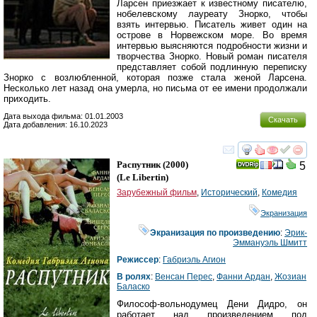
Ларсен приезжает к известному писателю,
нобелевскому лауреату Знорко, чтобы
взять интервью. Писатель живет один на
острове в Норвежском море. Во время
интервью выясняются подробности жизни и
творчества Знорко. Новый роман писателя
представляет собой подлинную переписку
Знорко с возлюбленной, которая позже стала женой Ларсена.
Несколько лет назад она умерла, но письма от ее имени продолжали
приходить.
Дата выхода фильма: 01.01.2003
Скачать
Дата добавления: 16.10.2023
смотреть
инте
Распутник
(2000)
5
(
Le Libertin
)
Зарубежный фильм
,
Исторический
,
Комедия
Экранизация
Экранизация по произведению
:
Эрик-
Эммануэль Шмитт
Режиссер
:
Габриэль Агион
В ролях
:
Венсан Перес
,
Фанни Ардан
,
Жозиан
Баласко
Философ-вольнодумец Дени Дидро, он
работает над произведением под