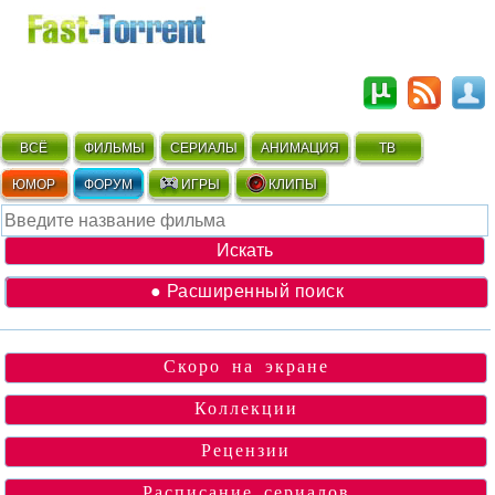
ВСЁ
ФИЛЬМЫ
СЕРИАЛЫ
АНИМАЦИЯ
ТВ
ЮМОР
ФОРУМ
ИГРЫ
КЛИПЫ
● Расширенный поиск
Скоро на экране
Коллекции
Рецензии
Расписание сериалов