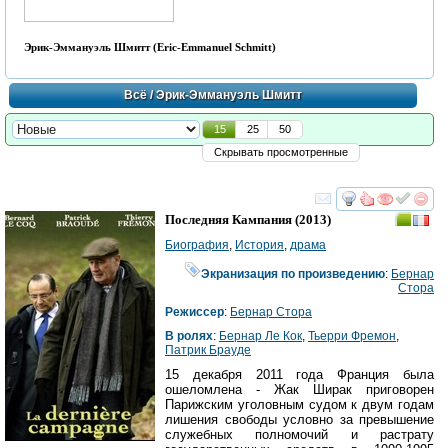
Эрик-Эммануэль Шмитт (Eric-Emmanuel Schmitt)
Всё
/ Эрик-Эммануэль Шмитт
15
25
50
Скрывать просмотренные
смотреть
инте
Последняя Кампания
(2013)
Биография
,
История
,
драма
Экранизация по произведению
:
Бернар
Стора
Режиссер
:
Бернар Стора
В ролях
:
Бернар Ле Кок
,
Тьерри Фремон
,
Патрик Брауде
15 декабря 2011 года Франция была
ошеломлена - Жак Ширак приговорен
Парижским уголовным судом к двум годам
лишения свободы условно за превышение
служебных полномочий и растрату