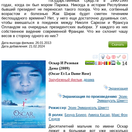
государственных средств в 1990-1995
годах, когда он был мэром Парижа. Никогда в истории Республики
бывший президент не переносил такого позора. Что же, согбенный
возрастом и болезнью Жак Ширак будет сметен течением
беспощадного времени? Нет, у него еще достаточно душевных сил,
чтобы вмешаться в поединок между Николя Саркози и Франсуа
Олландом на очередных президентских выборах. У каждого из них
собственное видение современной Франции. Что же склонит чашу
весов в сторону одного из них?
Дата выхода фильма: 26.01.2013
Скачать
Дата добавления: 21.02.2024
смотреть
инте
Оскар И Розовая
14
Дама
(2009)
(
Oscar Et La Dame Rose
)
Зарубежный фильм
,
драма
Экранизация
Экранизация по произведению
:
Эрик-
Эммануэль Шмитт
Режиссер
:
Эрик-Эмманюэль Шмитт
В ролях
:
Бенуа Бриер
,
Амира Касар
,
Макс Фон
Сюдов
Десятилетний мальчик по имени Оскар
лежит в больнице вот уже несколько