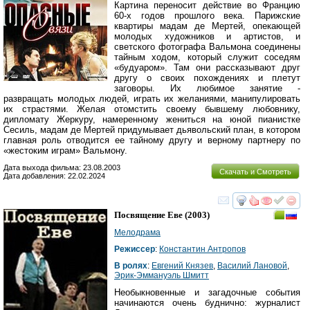
Картина переносит действие во Францию
60-х годов прошлого века. Парижские
квартиры мадам де Мертей, опекающей
молодых художников и артистов, и
светского фотографа Вальмона соединены
тайным ходом, который служит соседям
«будуаром». Там они рассказывают друг
другу о своих похождениях и плетут
заговоры. Их любимое занятие -
развращать молодых людей, играть их желаниями, манипулировать
их страстями. Желая отомстить своему бывшему любовнику,
дипломату Жеркуру, намеренному жениться на юной пианистке
Сесиль, мадам де Мертей придумывает дьявольский план, в котором
главная роль отводится ее тайному другу и верному партнеру по
«жестоким играм» Вальмону.
Дата выхода фильма: 23.08.2003
Скачать и Смотреть
Дата добавления: 22.02.2024
смотреть
инте
Посвящение Еве
(2003)
Мелодрама
Режиссер
:
Константин Антропов
В ролях
:
Евгений Князев
,
Василий Лановой
,
Эрик-Эммануэль Шмитт
Необыкновенные и загадочные события
начинаются очень буднично: журналист