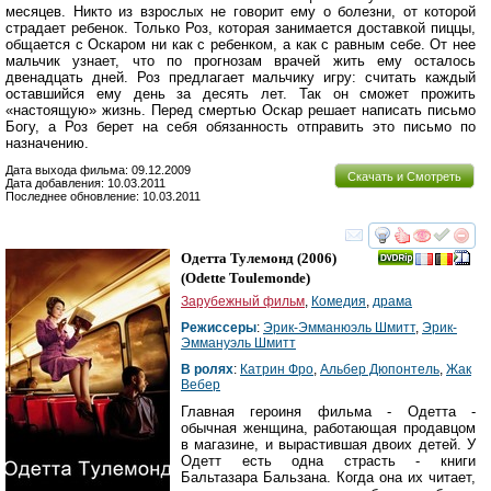
месяцев. Никто из взрослых не говорит ему о болезни, от которой
страдает ребенок. Только Роз, которая занимается доставкой пиццы,
общается с Оскаром ни как с ребенком, а как с равным себе. От нее
мальчик узнает, что по прогнозам врачей жить ему осталось
двенадцать дней. Роз предлагает мальчику игру: считать каждый
оставшийся ему день за десять лет. Так он сможет прожить
«настоящую» жизнь. Перед смертью Оскар решает написать письмо
Богу, а Роз берет на себя обязанность отправить это письмо по
назначению.
Дата выхода фильма: 09.12.2009
Скачать и Смотреть
Дата добавления: 10.03.2011
Последнее обновление: 10.03.2011
смотреть
инте
Одетта Тулемонд
(2006)
(
Odette Toulemonde
)
Зарубежный фильм
,
Комедия
,
драма
Режиссеры
:
Эрик-Эмманюэль Шмитт
,
Эрик-
Эммануэль Шмитт
В ролях
:
Катрин Фро
,
Альбер Дюпонтель
,
Жак
Вебер
Главная героиня фильма - Одетта -
обычная женщина, работающая продавцом
в магазине, и вырастившая двоих детей. У
Одетт есть одна страсть - книги
Бальтазара Бальзана. Когда она их читает,