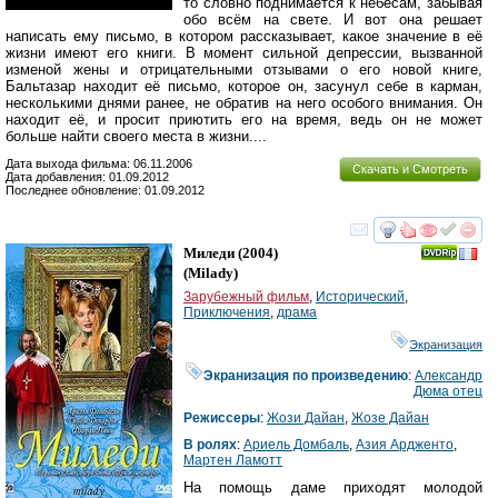
то словно поднимается к небесам, забывая
обо всём на свете. И вот она решает
написать ему письмо, в котором рассказывает, какое значение в её
жизни имеют его книги. В момент сильной депрессии, вызванной
изменой жены и отрицательными отзывами о его новой книге,
Бальтазар находит её письмо, которое он, засунул себе в карман,
несколькими днями ранее, не обратив на него особого внимания. Он
находит её, и просит приютить его на время, ведь он не может
больше найти своего места в жизни....
Дата выхода фильма: 06.11.2006
Скачать и Смотреть
Дата добавления: 01.09.2012
Последнее обновление: 01.09.2012
смотреть
инте
Миледи
(2004)
(
Milady
)
Зарубежный фильм
,
Исторический
,
Приключения
,
драма
Экранизация
Экранизация по произведению
:
Александр
Дюма отец
Режиссеры
:
Жози Дайан
,
Жозе Дайан
В ролях
:
Ариель Домбаль
,
Азия Ардженто
,
Мартен Ламотт
На помощь даме приходят молодой