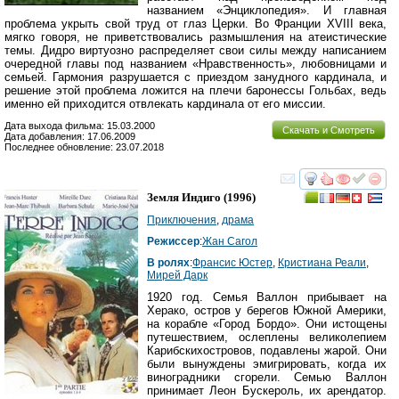
названием «Энциклопедия». И главная
проблема укрыть свой труд от глаз Церки. Во Франции XVIII века,
мягко говоря, не приветствовались размышления на атеистические
темы. Дидро виртуозно распределяет свои силы между написанием
очередной главы под названием «Нравственность», любовницами и
семьей. Гармония разрушается с приездом занудного кардинала, и
решение этой проблема ложится на плечи баронессы Гольбах, ведь
именно ей приходится отвлекать кардинала от его миссии.
Дата выхода фильма: 15.03.2000
Скачать и Смотреть
Дата добавления: 17.06.2009
Последнее обновление: 23.07.2018
смотреть
инте
Земля Индиго
(1996)
Приключения
,
драма
Режиссер
:
Жан Сагол
В ролях
:
Франсис Юстер
,
Кристиана Реали
,
Мирей Дарк
1920 год. Семья Валлон прибывает на
Херако, остров у берегов Южной Америки,
на корабле «Город Бордо». Они истощены
путешествием, ослеплены великолепием
Карибскихостровов, подавлены жарой. Они
были вынуждены эмигрировать, когда их
виноградники сгорели. Семью Валлон
принимает Леон Бускероль, их арендатор.