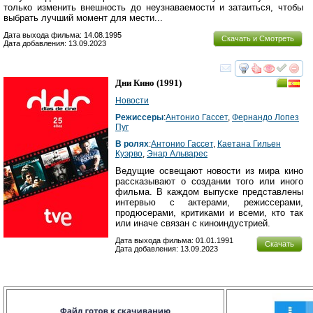
только изменить внешность до неузнаваемости и затаиться, чтобы
выбрать лучший момент для мести...
Дата выхода фильма: 14.08.1995
Скачать и Смотреть
Дата добавления: 13.09.2023
смотреть
инте
Дни Кино
(1991)
Новости
Режиссеры
:
Антонио Гассет
,
Фернандо Лопез
Пуг
В ролях
:
Антонио Гассет
,
Каетана Гильен
Куэрво
,
Энар Альварес
Ведущие освещают новости из мира кино
рассказывают о создании того или иного
фильма. В каждом выпуске представлены
интервью с актерами, режиссерами,
продюсерами, критиками и всеми, кто так
или иначе связан с киноиндустрией.
Дата выхода фильма: 01.01.1991
Скачать
Дата добавления: 13.09.2023