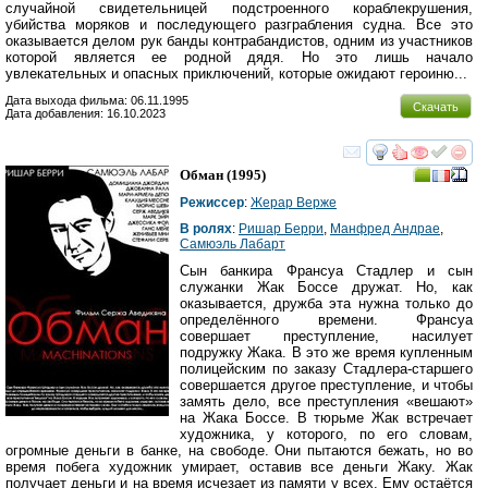
случайной свидетельницей подстроенного кораблекрушения,
убийства моряков и последующего разграбления судна. Все это
оказывается делом рук банды контрабандистов, одним из участников
которой является ее родной дядя. Но это лишь начало
увлекательных и опасных приключений, которые ожидают героиню...
Дата выхода фильма: 06.11.1995
Скачать
Дата добавления: 16.10.2023
смотреть
инте
Обман
(1995)
Режиссер
:
Жерар Верже
В ролях
:
Ришар Берри
,
Манфред Андрае
,
Самюэль Лабарт
Сын банкира Франсуа Cтадлер и сын
служанки Жак Боссе дружат. Но, как
оказывается, дружба эта нужна только до
определённого времени. Франсуа
совершает преступление, насилует
подружку Жака. В это же время купленным
полицейским по заказу Cтадлера-старшего
совершается другое преступление, и чтобы
замять дело, все преступления «вешают»
на Жака Боссе. В тюрьме Жак встречает
художника, у которого, по его словам,
огромные деньги в банке, на свободе. Они пытаются бежать, но во
время побега художник умирает, оставив все деньги Жаку. Жак
получает деньги и на время исчезает из памяти у всех. Ему остаётся