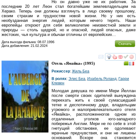
Но он давно уже не их работник. За
последние 20 лет Леон стал богатейшим землевладельцем на
Херако. Теперь они должны взглянуть в лицо своему прошлому,
своим страхам и трудностям новой жизни. Но у них есть
необузданная энергия людей, которым нечего терять. Наши
европейцы откроют для себя великолепие неизвестной земли и
природы — столь щедрой, но и опасной, людей опасных, даже
жестоких, чья культура и обычаи отличны от европейских...
Дата выхода фильма: 08.07.1996
Скачать
Дата добавления: 21.02.2024
смотреть
инте
Отель «Ямайка»
(1995)
Режиссер
:
Жиль Беа
В ролях
:
Элис Беа
,
Изабель Роланд
,
Гарри
Клевен
Молодая девушка по имени Мери Йеллан
после смерти своих одителей вынуждена
переехать жить к своей сумасшедшей
тетке и деспотичному дяде, владельцам
угрюмого и малопривлекательного отеля
«Ямайка», расположенногов одном из
отдаленных уголков юго-западного
побережья Англии. Мери не по себе в этой
гнетущей обстановке, ее одолевают
мрачные предчувствия, и они не лишены
оснований. Вскоре она становится