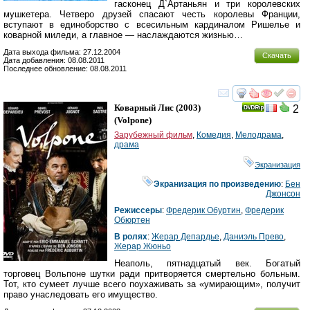
гасконец Д`Артаньян и три королевских
мушкетера. Четверо друзей спасают честь королевы Франции,
вступают в единоборство с всесильным кардиналом Ришелье и
коварной миледи, а главное — наслаждаются жизнью…
Дата выхода фильма: 27.12.2004
Скачать
Дата добавления: 08.08.2011
Последнее обновление: 08.08.2011
смотреть
инте
Коварный Лис
(2003)
2
(
Volpone
)
Зарубежный фильм
,
Комедия
,
Мелодрама
,
драма
Экранизация
Экранизация по произведению
:
Бен
Джонсон
Режиссеры
:
Фредерик Обуртин
,
Фредерик
Обюртен
В ролях
:
Жерар Депардье
,
Даниэль Прево
,
Жерар Жюньо
Неаполь, пятнадцатый век. Богатый
торговец Вольпоне шутки ради притворяется смертельно больным.
Тот, кто сумеет лучше всего поухаживать за «умирающим», получит
право унаследовать его имущество.