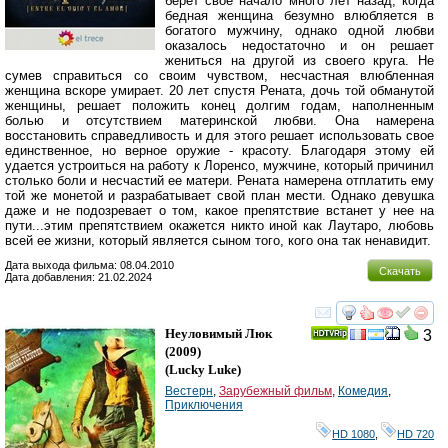
берет свое начало много лет назад, когда
бедная женщина безумно влюбляется в
богатого мужчину, однако одной любви
оказалось недостаточно и он решает
жениться на другой из своего круга. Не
сумев справиться со своим чувством, несчастная влюбленная
женщина вскоре умирает. 20 лет спустя Рената, дочь той обманутой
женщины, решает положить конец долгим годам, наполненным
болью и отсутствием материнской любви. Она намерена
восстановить справедливость и для этого решает использовать свое
единственное, но верное оружие - красоту. Благодаря этому ей
удается устроиться на работу к Лоренсо, мужчине, который причинил
столько боли и несчастий ее матери. Рената намерена отплатить ему
той же монетой и разрабатывает свой план мести. Однако девушка
даже и не подозревает о том, какое препятствие встанет у нее на
пути...этим препятствием окажется никто иной как Лаутаро, любовь
всей ее жизни, который является сыном того, кого она так ненавидит.
Дата выхода фильма: 08.04.2010
Скачать
Дата добавления: 21.02.2024
смотреть
инте
Неуловимый Люк
3
(2009)
(
Lucky Luke
)
Вестерн
,
Зарубежный фильм
,
Комедия
,
Приключения
HD 1080
,
HD 720