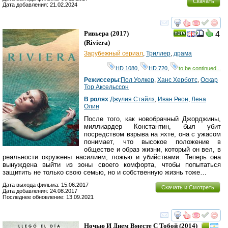
Скачать
Дата добавления: 21.02.2024
смотреть
инте
Ривьера
(2017)
4
(
Riviera
)
Зарубежный сериал
,
Триллер
,
драма
HD 1080
,
HD 720
,
to be continued...
Режиссеры
:
Пол Уолкер
,
Ханс Херботс
,
Оскар
Тор Аксельссон
В ролях
:
Джулия Стайлз
,
Иван Реон
,
Лена
Олин
После того, как новобрачный Джорджины,
миллиардер Константин, был убит
посредством взрыва на яхте, она с ужасом
понимает, что высокое положение в
обществе и образ жизни, который он вел, в
реальности окружены насилием, ложью и убийствами. Теперь она
вынуждена выйти из зоны своего комфорта, чтобы попытаться
защитить не только свою семью, но и собственную жизнь тоже…
Дата выхода фильма: 15.06.2017
Скачать и Смотреть
Дата добавления: 24.08.2017
Последнее обновление: 13.09.2021
смотреть
инте
Ночью И Днем Вместе С Тобой
(2014)