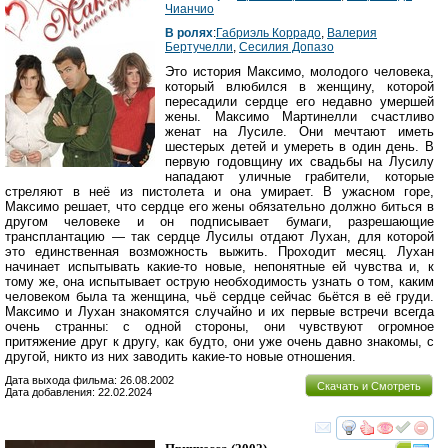
Чианчио
В ролях
:
Габриэль Коррадо
,
Валерия
Бертучелли
,
Сесилия Допазо
Это история Максимо, молодого человека,
который влюбился в женщину, которой
пересадили сердце его недавно умершей
жены. Максимо Мартинелли счастливо
женат на Лусиле. Они мечтают иметь
шестерых детей и умереть в один день. В
первую годовщину их свадьбы на Лусилу
нападают уличные грабители, которые
стреляют в неё из пистолета и она умирает. В ужасном горе,
Максимо решает, что сердце его жены обязательно должно биться в
другом человеке и он подписывает бумаги, разрешающие
трансплантацию — так сердце Лусилы отдают Лухан, для которой
это единственная возможность выжить. Проходит месяц. Лухан
начинает испытывать какие-то новые, непонятные ей чувства и, к
тому же, она испытывает острую необходимость узнать о том, каким
человеком была та женщина, чьё сердце сейчас бьётся в её груди.
Максимо и Лухан знакомятся случайно и их первые встречи всегда
очень странны: с одной стороны, они чувствуют огромное
притяжение друг к другу, как будто, они уже очень давно знакомы, с
другой, никто из них заводить какие-то новые отношения.
Дата выхода фильма: 26.08.2002
Скачать и Смотреть
Дата добавления: 22.02.2024
смотреть
инте