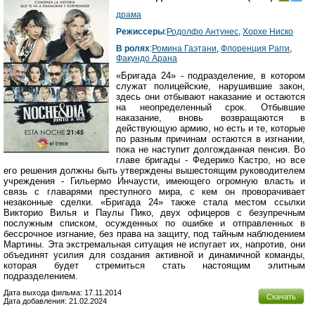
драма
Режиссеры
:
Родолфо Антунес
,
Хорхе Ниско
В ролях
:
Ромина Гаэтани
,
Флоренция Рагги
,
Факундо Арана
«Бригада 24» - подразделение, в котором
служат полицейские, нарушившие закон,
здесь они отбывают наказание и остаются
на неопределенный срок. Отбывшие
наказание, вновь возвращаются в
действующую армию, но есть и те, которые
по разным причинам остаются в изгнании,
пока не наступит долгожданная пенсия. Во
главе бригады - Федерико Кастро, но все
его решения должны быть утверждены вышестоящим руководителем
учреждения - Гильермо Инчаусти, имеющего огромную власть и
связь с главарями преступного мира, с кем он проворачивает
незаконные сделки. «Бригада 24» также стала местом ссылки
Викторио Вилья и Паулы Пико, двух офицеров с безупречным
послужным списком, осужденных по ошибке и отправленных в
бессрочное изгнание, без права на защиту, под тайным наблюдением
Мартины. Эта экстремальная ситуация не испугает их, напротив, они
объединят усилия для создания активной и динамичной команды,
которая будет стремиться стать настоящим элитным
подразделением.
Дата выхода фильма: 17.11.2014
Скачать
Дата добавления: 21.02.2024