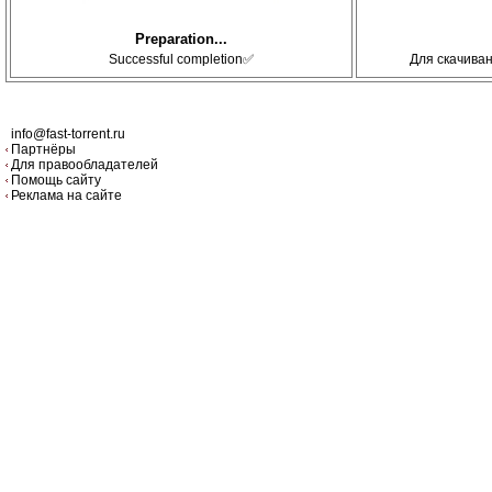
Preparation...
Successful completion✅
Для скачива
info@fast-torrent.ru
Партнёры
Для правообладателей
Помощь сайту
Реклама на сайте