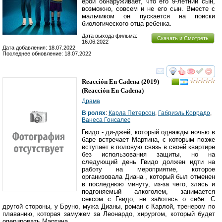
ерой обнаруживает, что его 9-летний сын,
возможно, совсем и не его сын. Вместе с
мальчиком он пускается на поиски
биологического отца ребенка.
Дата выхода фильма:
Скачать и Смотреть
16.06.2022
Дата добавления: 18.07.2022
Последнее обновление: 18.07.2022
смотреть
инте
Reacción En Cadena
(2019)
(
Reacción En Cadena
)
Драма
В ролях
:
Карла Петерсон
,
Габриэль Коррадо
,
Ванеса Гонсалес
Гвидо - ди-джей, который однажды ночью в
баре встречает Мартина, с которым позже
вступает в половую связь в своей квартире
без использования защиты, но на
следующий день Гвидо должен идти на
работу на мероприятие, которое
организовала Диана , который был отменен
в последнюю минуту, из-за чего, злясь и
подгоняемый алкоголем, занимается
сексом с Гвидо, не заботясь о себе. С
другой стороны, у Бруно, мужа Дианы, роман с Карлой, тренером по
плаванию, которая замужем за Леонардо, хирургом, который будет
оперировать Мартина.