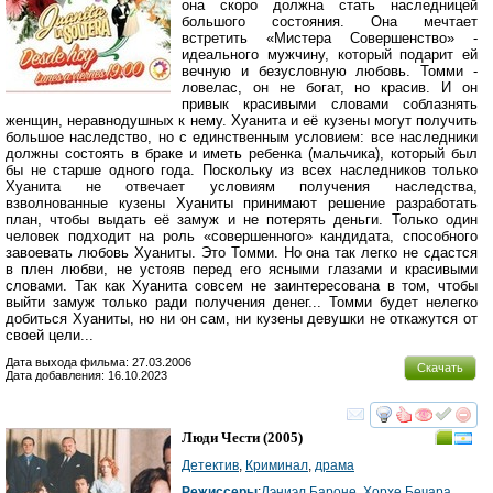
она скоро должна стать наследницей
большого состояния. Она мечтает
встретить «Мистера Совершенство» -
идеального мужчину, который подарит ей
вечную и безусловную любовь. Томми -
ловелас, он не богат, но красив. И он
привык красивыми словами соблазнять
женщин, неравнодушных к нему. Хуанита и её кузены могут получить
большое наследство, но с единственным условием: все наследники
должны состоять в браке и иметь ребенка (мальчика), который был
бы не старше одного года. Поскольку из всех наследников только
Хуанита не отвечает условиям получения наследства,
взволнованные кузены Хуаниты принимают решение разработать
план, чтобы выдать её замуж и не потерять деньги. Только один
человек подходит на роль «совершенного» кандидата, способного
завоевать любовь Хуаниты. Это Томми. Но она так легко не сдастся
в плен любви, не устояв перед его ясными глазами и красивыми
словами. Так как Хуанита совсем не заинтересована в том, чтобы
выйти замуж только ради получения денег... Томми будет нелегко
добиться Хуаниты, но ни он сам, ни кузены девушки не откажутся от
своей цели...
Дата выхода фильма: 27.03.2006
Скачать
Дата добавления: 16.10.2023
смотреть
инте
Люди Чести
(2005)
Детектив
,
Криминал
,
драма
Режиссеры
:
Дэниэл Бароне
,
Хорхе Бечара
,