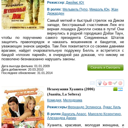
Режиссер
:
Джеймс Ют
В ролях
:
Мельвиль Пупо
,
Микаэль Юн
,
Жан
Дюжарден
Самый меткий и быстрый стрелок на Диком
западе, бесстрашный счастливчик Люк его
верная лошадка Джолли снова в пути! Они
вернулись в родной городишко Дэйзи Таун,
чтобы по поручению самого президента Соединенных Штатов
защитить правопорядок и наказать мошенников и бандитов, не
уважающих значок шерифа. Там Люк поквитается со своими давними
врагами, найдет очаровательную подружку Белль и встретится с
бандой «плохих парней», в очередной раз доказав, что никому не
позволено безнаказанно нарушать законы.
Дата выхода фильма: 01.01.2009
Скачать и Смотреть
Дата добавления: 20.03.2010
Последнее обновление: 31.01.2014
смотреть
инте
Незамужняя Хуанита
(2006)
(
Juanita, La Soltera
)
Комедия
,
Мелодрама
Режиссеры
:
Фернандо Эспиноса
,
Лукас Хиль
В ролях
:
Даниэль Араос
,
Марсело Козентино
,
Алехандра Дарин
Хуанита, красивая, молодая женщина, и