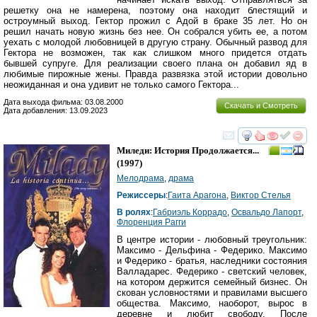
решетку она не намерена, поэтому она находит блестящий и
остроумный выход. Гектор прожил с Адой в браке 35 лет. Но он
решил начать новую жизнь без нее. Он собрался убить ее, а потом
уехать с молодой любовницей в другую страну. Обычный развод для
Гектора не возможен, так как слишком много придется отдать
бывшей супруге. Для реализации своего плана он добавил яд в
любимые пирожные жены. Правда развязка этой истории довольно
неожиданная и она удивит не только самого Гектора...
Дата выхода фильма: 03.08.2000
Скачать и Смотреть
Дата добавления: 13.09.2023
смотреть
инте
Миледи: История Продолжается...
(1997)
Мелодрама
,
драма
Режиссеры
:
Гаита Арагона
,
Виктор Стелья
В ролях
:
Габриэль Коррадо
,
Освальдо Лапорт
,
Флоренция Рагги
В центре истории - любовный треугольник:
Максимо - Дельфина - Федерико. Максимо
и Федерико - братья, наследники состояния
Валладарес. Федерико - светский человек,
на котором держится семейный бизнес. Он
скован условностями и правилами высшего
общества. Максимо, наоборот, вырос в
деревне и любит свободу. После