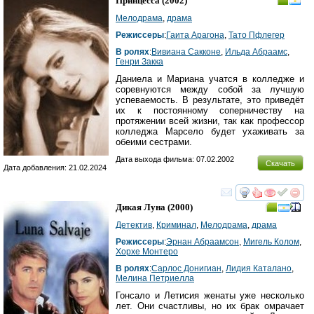
Принцесса
(2002)
Мелодрама
,
драма
Режиссеры
:
Гаита Арагона
,
Тато Пфлегер
В ролях
:
Вивиана Сакконе
,
Ильда Абраамс
,
Генри Закка
Даниела и Мариана учатся в колледже и
соревнуются между собой за лучшую
успеваемость. В результате, это приведёт
их к постоянному соперничеству на
протяжении всей жизни, так как профессор
колледжа Марсело будет ухаживать за
обеими сестрами.
Дата выхода фильма: 07.02.2002
Скачать
Дата добавления: 21.02.2024
смотреть
инте
Дикая Луна
(2000)
Детектив
,
Криминал
,
Мелодрама
,
драма
Режиссеры
:
Эрнан Абраамсон
,
Мигель Колом
,
Хорхе Монтеро
В ролях
:
Cарлос Донигиан
,
Лидия Каталано
,
Мелина Петриелла
Гонсало и Летисия женаты уже несколько
лет. Они счастливы, но их брак омрачает