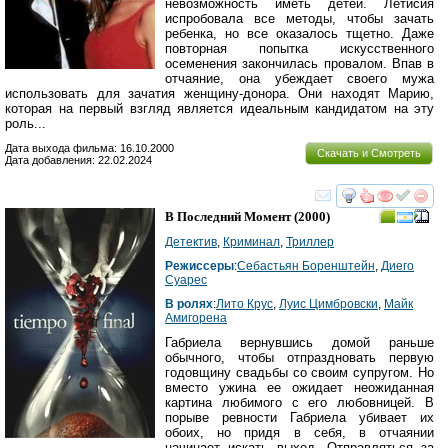
невозможность иметь детей. Летисия
испробовала все методы, чтобы зачать
ребенка, но все оказалось тщетно. Даже
повторная попытка искусственного
осеменения закончилась провалом. Впав в
отчаяние, она убеждает своего мужа
использовать для зачатия женщину-донора. Они находят Марию,
которая на первый взгляд является идеальным кандидатом на эту
роль...
Дата выхода фильма: 16.10.2000
Скачать и Смотреть
Дата добавления: 22.02.2024
смотреть
инте
В Последний Момент
(2000)
Детектив
,
Криминал
,
Триллер
Режиссеры
:
Себастьян Боренштейн
,
Диего
Суарес
В ролях
:
Лито Крус
,
Луис Цимбровски
,
Майк
Амигорена
Габриела вернувшись домой раньше
обычного, чтобы отпраздновать первую
годовщину свадьбы со своим супругом. Но
вместо ужина ее ожидает неожиданная
картина любимого с его любовницей. В
порыве ревности Габриела убивает их
обоих, но придя в себя, в отчаянии
начинает искать выход. Отправляться за