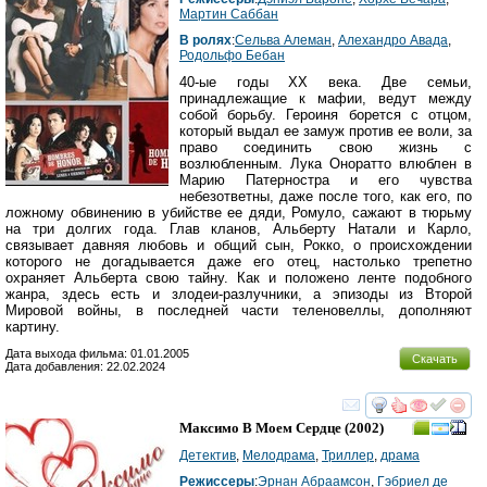
Мартин Саббан
В ролях
:
Сельва Алеман
,
Алехандро Авада
,
Родольфо Бебан
40-ые годы XX века. Две семьи,
принадлежащие к мафии, ведут между
собой борьбу. Героиня борется с отцом,
который выдал ее замуж против ее воли, за
право соединить свою жизнь с
возлюбленным. Лука Оноратто влюблен в
Марию Патерностра и его чувства
небезответны, даже после того, как его, по
ложному обвинению в убийстве ее дяди, Ромуло, сажают в тюрьму
на три долгих года. Глав кланов, Альберту Натали и Карло,
связывает давняя любовь и общий сын, Рокко, о происхождении
которого не догадывается даже его отец, настолько трепетно
охраняет Альберта свою тайну. Как и положено ленте подобного
жанра, здесь есть и злодеи-разлучники, а эпизоды из Второй
Мировой войны, в последней части теленовеллы, дополняют
картину.
Дата выхода фильма: 01.01.2005
Скачать
Дата добавления: 22.02.2024
смотреть
инте
Максимо В Моем Сердце
(2002)
Детектив
,
Мелодрама
,
Триллер
,
драма
Режиссеры
:
Эрнан Абраамсон
,
Гэбриел де