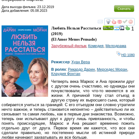
Дата выхода фильма: 23.12.2019
Скачать
Дата добавления: 05.08.2023
смотреть
инте
Любить Нельзя Расстаться
1
Ray
(2019)
(
El Amor Menos Pensado
)
Зарубежный фильм
,
Комедия
,
Мелодрама
HD 1080
Режиссер
:
Хуан Вера
В ролях
:
Рикардо Дарин
,
Мерседес Моран
,
Клаудия Фонтан
Четверть века Маркос и Ана прожили друг
с другом очень счастливо, но однажды они
почувствовали, что что-то меняется в их
жизни. А причиной тому стал отъезд в
другую страну их выросшего сына, который
собирается учиться за границей. С его отъездом они словно утратили
нечто важное, и теперь становится непонятно – действительно ли их
связывает та самая любовь, как в первые дни знакомства. Возможно,
теперь они испытывают друг к другу лишь привязанность, и чтобы
понять происходящее, Маркос и Ана решают временно пожить
отдельно друг от друга. Первое время им кажется, что все они
сделали правильно, но постепенно мысли об истинной природе
любви начинают захватывать их все больше.