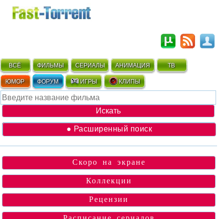
ВСЁ
ФИЛЬМЫ
СЕРИАЛЫ
АНИМАЦИЯ
ТВ
ЮМОР
ФОРУМ
ИГРЫ
КЛИПЫ
● Расширенный поиск
Скоро на экране
Коллекции
Рецензии
Расписание сериалов