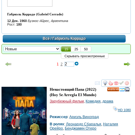
Габриэль Коррадо (Gabriel Corrado)
12 Дек. 1960
Буэнос-Айрес, Аргентина
Рост:
180
Всё
/ Габриэль Коррадо
15
25
50
Скрывать просмотренные
1
2
смотреть
инте
Ненастоящий Папа
(2022)
HD
(
Hoy Se Arregla El Mundo
)
Зарубежный фильм
,
Комедия
,
драма
HD 1080
Режиссер
:
Ариэль Виноград
В ролях
:
Леонардо Сбаралья
,
Наталия
Орейро
,
Бенджамин Отеро