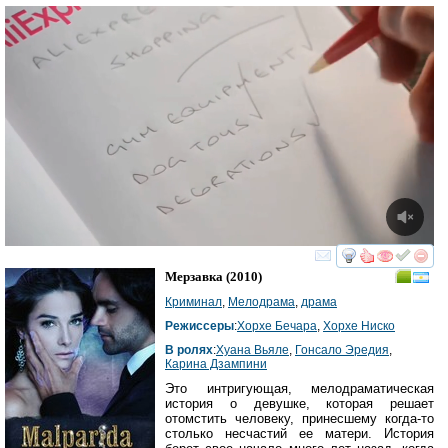
смотреть
инте
Мерзавка
(2010)
Криминал
,
Мелодрама
,
драма
Режиссеры
:
Хорхе Бечара
,
Хорхе Ниско
В ролях
:
Хуана Вьяле
,
Гонсало Эредия
,
Карина Дзампини
Это интригующая, мелодраматическая
история о девушке, которая решает
отомстить человеку, принесшему когда-то
столько несчастий ее матери. История