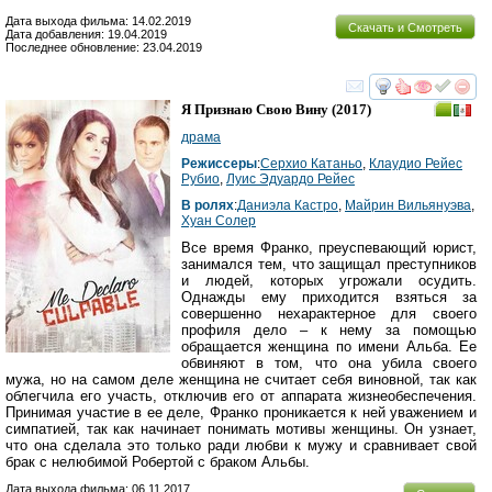
Дата выхода фильма: 14.02.2019
Скачать и Смотреть
Дата добавления: 19.04.2019
Последнее обновление: 23.04.2019
смотреть
инте
Я Признаю Свою Вину
(2017)
драма
Режиссеры
:
Серхио Катаньо
,
Клаудио Рейес
Рубио
,
Луис Эдуардо Рейес
В ролях
:
Даниэла Кастро
,
Майрин Вильянуэва
,
Хуан Солер
Все время Франко, преуспевающий юрист,
занимался тем, что защищал преступников
и людей, которых угрожали осудить.
Однажды ему приходится взяться за
совершенно нехарактерное для своего
профиля дело – к нему за помощью
обращается женщина по имени Альба. Ее
обвиняют в том, что она убила своего
мужа, но на самом деле женщина не считает себя виновной, так как
облегчила его участь, отключив его от аппарата жизнеобеспечения.
Принимая участие в ее деле, Франко проникается к ней уважением и
симпатией, так как начинает понимать мотивы женщины. Он узнает,
что она сделала это только ради любви к мужу и сравнивает свой
брак с нелюбимой Робертой с браком Альбы.
Дата выхода фильма: 06.11.2017