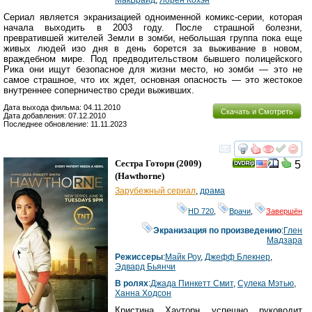
МакБрайд
,
Лорен Кохэн
Сериал является экранизацией одноименной комикс-серии, которая
начала выходить в 2003 году. После страшной болезни,
превратившей жителей Земли в зомби, небольшая группа пока еще
живых людей изо дня в день борется за выживание в новом,
враждебном мире. Под предводительством бывшего полицейского
Рика они ищут безопасное для жизни место, но зомби — это не
самое страшное, что их ждет, основная опасность — это жестокое
внутреннее соперничество среди выживших.
Дата выхода фильма: 04.11.2010
Скачать и Смотреть
Дата добавления: 07.12.2010
Последнее обновление: 11.11.2023
смотреть
инте
Сестра Готорн
(2009)
5
(
Hawthorne
)
Зарубежный сериал
,
драма
HD 720
,
Врачи
,
Завершён
Экранизация по произведению
:
Глен
Мадзара
Режиссеры
:
Майк Роу
,
Джефф Блекнер
,
Эдвард Бьянчи
В ролях
:
Джада Пинкетт Смит
,
Сулека Мэтью
,
Ханна Ходсон
Кристина Хауторн успешно руководит