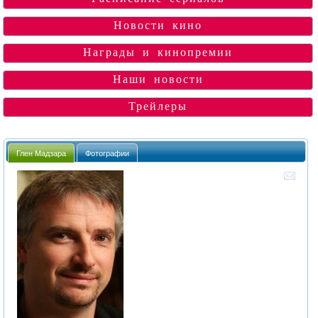
Новости кино
Награды и кинопремии
Наши новости
Трейлеры
Глен Мадзара
Фотографии