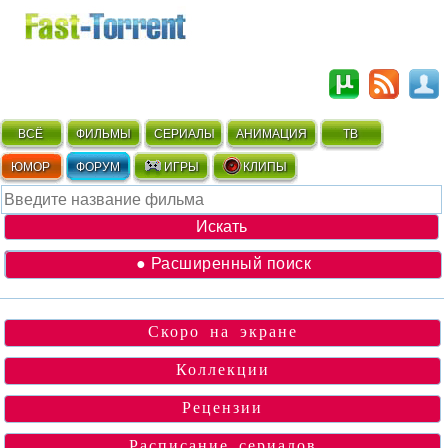
ВСЁ
ФИЛЬМЫ
СЕРИАЛЫ
АНИМАЦИЯ
ТВ
ЮМОР
ФОРУМ
ИГРЫ
КЛИПЫ
● Расширенный поиск
Скоро на экране
Коллекции
Рецензии
Расписание сериалов