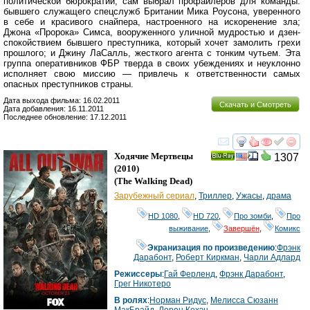
политической бюрократии, сам выбрал профайлеров для команды:
бывшего служащего спецслужб Британии Мика Роусона, уверенного
в себе и красивого снайпера, настроенного на искоренение зла;
Джона «Пророка» Симса, вооруженного уличной мудростью и дзен-
спокойствием бывшего преступника, который хочет замолить грехи
прошлого; и Джину ЛаСалль, жесткого агента с тонким чутьем. Эта
группа оперативников ФБР тверда в своих убеждениях и неуклонно
исполняет свою миссию — привлечь к ответственности самых
опасных преступников страны.
Дата выхода фильма: 16.02.2011
Скачать и Смотреть
Дата добавления: 16.11.2011
Последнее обновление: 17.12.2011
смотреть
инте
Ходячие Мертвецы
1307
Ray
(2010)
(
The Walking Dead
)
Зарубежный сериал
,
Триллер
,
Ужасы
,
драма
HD 1080
,
HD 720
,
Про зомби
,
Про
выживание
,
Завершён
,
Комикс
Экранизация по произведению
:
Фрэнк
Дарабонт
,
Роберт Киркман
,
Чарли Адлард
Режиссеры
:
Гай Ферленд
,
Фрэнк Дарабонт
,
Грег Никотеро
В ролях
:
Норман Ридус
,
Мелисса Сюзанн