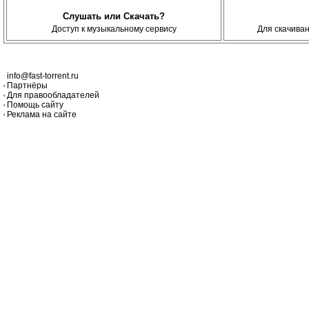
Слушать или Скачать?
Доступ к музыкальному сервису
Для скачива
info@fast-torrent.ru
Партнёры
Для правообладателей
Помощь сайту
Реклама на сайте