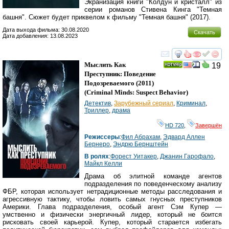
Экранизация книги "Колдун и кристалл" из
серии романов Стивена Кинга "Темная
башня". Сюжет будет приквелом к фильму "Темная башня" (2017).
Дата выхода фильма: 30.08.2020
Скачать
Дата добавления: 13.08.2023
смотреть
инте
Мыслить Как
19
Преступник: Поведение
Подозреваемого
(2011)
(
Criminal Minds: Suspect Behavior
)
Детектив
,
Зарубежный сериал
,
Криминал
,
Триллер
,
драма
HD 720
,
Завершён
Режиссеры
:
Фил Абрахам
,
Эдвард Аллен
Бернеро
,
Эндрю Бернштейн
В ролях
:
Форест Уитакер
,
Джанин Гарофало
,
Майкл Келли
Драма об элитной команде агентов
подразделения по поведенческому анализу
ФБР, которая использует нетрадиционные методы расследования и
агрессивную тактику, чтобы ловить самых гнусных преступников
Америки. Глава подразделения, особый агент Сэм Купер —
умственно и физически энергичный лидер, который не боится
рисковать своей карьерой. Купер, который старается избегать