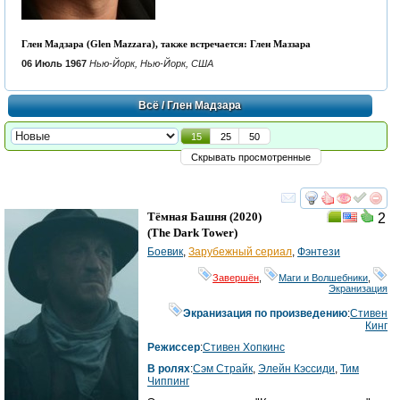
Глен Мадзара (Glen Mazzara), также встречается: Глен Маззара
06 Июль 1967
Нью-Йорк, Нью-Йорк, США
Всё
/ Глен Мадзара
15
25
50
Скрывать просмотренные
смотреть
инте
Тёмная Башня
(2020)
2
(
The Dark Tower
)
Боевик
,
Зарубежный сериал
,
Фэнтези
Завершён
,
Маги и Волшебники
,
Экранизация
Экранизация по произведению
:
Стивен
Кинг
Режиссер
:
Стивен Хопкинс
В ролях
:
Сэм Страйк
,
Элейн Кэссиди
,
Тим
Чиппинг