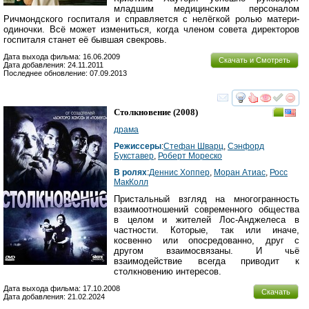
младшим медицинским персоналом
Ричмондского госпиталя и справляется с нелёгкой ролью матери-
одиночки. Всё может измениться, когда членом совета директоров
госпиталя станет её бывшая свекровь.
Дата выхода фильма: 16.06.2009
Скачать и Смотреть
Дата добавления: 24.11.2011
Последнее обновление: 07.09.2013
смотреть
инте
Столкновение
(2008)
драма
Режиссеры
:
Стефан Шварц
,
Сэнфорд
Букставер
,
Роберт Мореско
В ролях
:
Деннис Хоппер
,
Моран Атиас
,
Росс
МакКолл
Пристальный взгляд на многогранность
взаимоотношений современного общества
в целом и жителей Лос-Анджелеса в
частности. Которые, так или иначе,
косвенно или опосредованно, друг с
другом взаимосвязаны. И чьё
взаимодействие всегда приводит к
столкновению интересов.
Дата выхода фильма: 17.10.2008
Скачать
Дата добавления: 21.02.2024