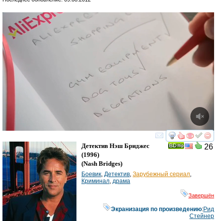
смотреть
инте
Детектив Нэш Бриджес
26
(1996)
(
Nash Bridges
)
Боевик
,
Детектив
,
Зарубежный сериал
,
Криминал
,
драма
Завершён
Экранизация по произведению
:
Рид
Стейнер