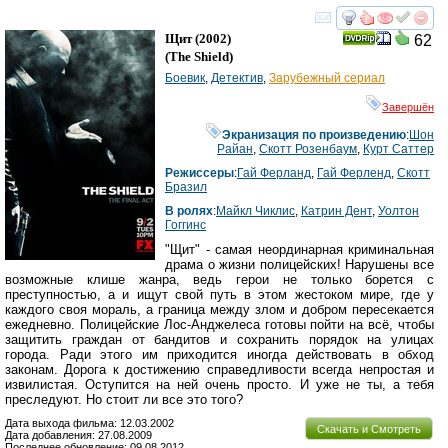
смотреть
инте
Щит
(2002)
62
(
The Shield
)
Боевик
,
Детектив
,
Зарубежный сериал
Завершён
Экранизация по произведению
:
Шон
Райан
,
Скотт Розенбаум
,
Курт Саттер
Режиссеры
:
Гай Ферланд
,
Гай Ферленд
,
Скотт
Бразил
В ролях
:
Майкл Чиклис
,
Катрин Дент
,
Уолтон
Гоггинс
"Щит" - самая неординарная криминальная
драма о жизни полицейских! Нарушены все
возможные клише жанра, ведь герои не только борется с
преступностью, а и ищут свой путь в этом жестоком мире, где у
каждого своя мораль, а граница между злом и добром пересекается
ежедневно. Полицейские Лос-Анджелеса готовы пойти на всё, чтобы
защитить граждан от бандитов и сохранить порядок на улицах
города. Ради этого им приходится иногда действовать в обход
законам. Дорога к достижению справедливости всегда непростая и
извилистая. Оступится на ней очень просто. И уже не ты, а тебя
преследуют. Но стоит ли все это того?
Дата выхода фильма: 12.03.2002
Скачать и Смотреть
Дата добавления: 27.08.2009
Последнее обновление: 09.08.2012