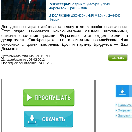
Режиссеры
:
Патрик А. Даффи
,
Джим
Чарльстон
,
Грег Биман
В ролях
:
Дон Джонсон
,
Чич Марин
,
Джефф
Перри
Дон Джонсон играет лейтенанта, главу отдела особого назначения.
Этот отдел занимается исключительно самыми запутанными,
самыми сложными делами. Формально этот отдел входит в
департамент Сан-Франциско, но к обычным полицейским Нэш
относится с долей презрения. Друг и партнер Бриджеса — Джо
Домингез.
Дата выхода фильма: 29.03.1996
Скачать
Дата добавления: 05.02.2012
Последнее обновление: 24.11.2021