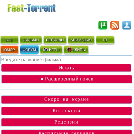
ВСЁ
ФИЛЬМЫ
СЕРИАЛЫ
АНИМАЦИЯ
ТВ
ЮМОР
ФОРУМ
ИГРЫ
КЛИПЫ
● Расширенный поиск
Скоро на экране
Коллекции
Рецензии
Расписание сериалов