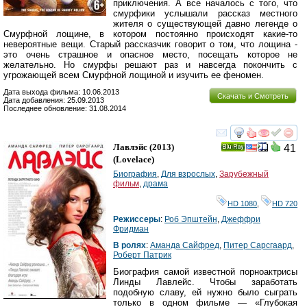
приключения. А все началось с того, что
смурфики услышали рассказ местного
жителя о существующей давно легенде о
Смурфной лощине, в котором постоянно происходят какие-то
невероятные вещи. Старый рассказчик говорит о том, что лощина -
это очень страшное и опасное место, посещать которое не
желательно. Но смурфы решают раз и навсегда покончить с
угрожающей всем Смурфной лощиной и изучить ее феномен.
Дата выхода фильма: 10.06.2013
Скачать и Смотреть
Дата добавления: 25.09.2013
Последнее обновление: 31.08.2014
смотреть
инте
Лавлэйс
(2013)
41
Ray
(
Lovelace
)
Биография
,
Для взрослых
,
Зарубежный
фильм
,
драма
HD 1080
,
HD 720
Режиссеры
:
Роб Эпштейн
,
Джеффри
Фридман
В ролях
:
Аманда Сайфред
,
Питер Сарсгаард
,
Роберт Патрик
Биография самой известной порноактрисы
Линды Лавлейс. Чтобы заработать
подобную славу, ей нужно было сыграть
только в одном фильме — «Глубокая