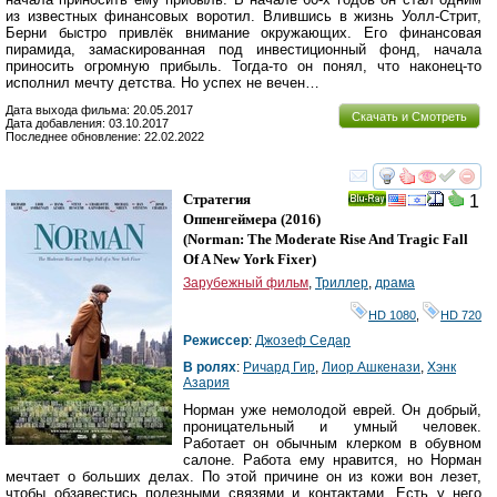
из известных финансовых воротил. Влившись в жизнь Уолл-Стрит,
Берни быстро привлёк внимание окружающих. Его финансовая
пирамида, замаскированная под инвестиционный фонд, начала
приносить огромную прибыль. Тогда-то он понял, что наконец-то
исполнил мечту детства. Но успех не вечен…
Дата выхода фильма: 20.05.2017
Скачать и Смотреть
Дата добавления: 03.10.2017
Последнее обновление: 22.02.2022
смотреть
инте
Стратегия
1
Ray
Оппенгеймера
(2016)
(
Norman: The Moderate Rise And Tragic Fall
Of A New York Fixer
)
Зарубежный фильм
,
Триллер
,
драма
HD 1080
,
HD 720
Режиссер
:
Джозеф Седар
В ролях
:
Ричард Гир
,
Лиор Ашкенази
,
Хэнк
Азария
Норман уже немолодой еврей. Он добрый,
проницательный и умный человек.
Работает он обычным клерком в обувном
салоне. Работа ему нравится, но Норман
мечтает о больших делах. По этой причине он из кожи вон лезет,
чтобы обзавестись полезными связями и контактами. Есть у него