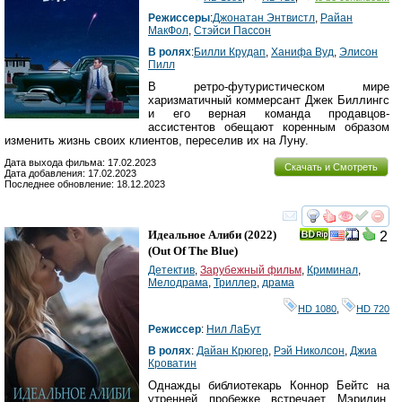
Режиссеры
:
Джонатан Энтвистл
,
Райан
МакФол
,
Стэйси Пассон
В ролях
:
Билли Крудап
,
Ханифа Вуд
,
Элисон
Пилл
В ретро-футуристическом мире
харизматичный коммерсант Джек Биллингс
и его верная команда продавцов-
ассистентов обещают коренным образом
изменить жизнь своих клиентов, переселив их на Луну.
Дата выхода фильма: 17.02.2023
Скачать и Смотреть
Дата добавления: 17.02.2023
Последнее обновление: 18.12.2023
смотреть
инте
Идеальное Алиби
(2022)
2
(
Out Of The Blue
)
Детектив
,
Зарубежный фильм
,
Криминал
,
Мелодрама
,
Триллер
,
драма
HD 1080
,
HD 720
Режиссер
:
Нил ЛаБут
В ролях
:
Дайан Крюгер
,
Рэй Николсон
,
Джиа
Кроватин
Однажды библиотекарь Коннор Бейтс на
утренней пробежке встречает Мэрилин,