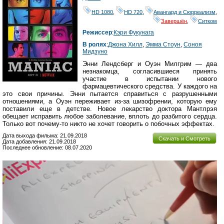
HD 1080
,
HD 720
,
Авангард и Сюрреализм
,
Завершён
,
Ситком
Режиссер
:
Кэри Фукунага
В ролях
:
Джона Хилл
,
Эмма Стоун
,
Соноя
Мидзуно
Энни Лендсберг и Оуэн Милгрим — два
незнакомца, согласившиеся принять
участие в испытании нового
фармацевтического средства. У каждого на
это свои причины. Энни пытается справиться с разрушенными
отношениями, а Оуэн переживает из-за шизофрении, которую ему
поставили еще в детстве. Новое лекарство доктора Мантлрэя
обещает исправить любое заболевание, вплоть до разбитого сердца.
Только вот почему-то никто не хочет говорить о побочных эффектах.
Дата выхода фильма: 21.09.2018
Скачать и Смотреть
Дата добавления: 21.09.2018
Последнее обновление: 08.07.2020