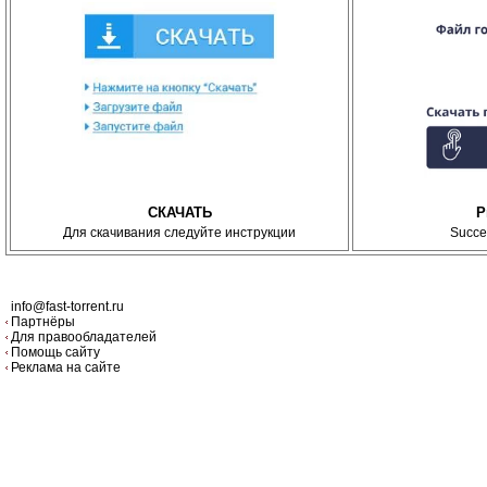
СКАЧАТЬ
P
Для скачивания следуйте инструкции
Succe
info@fast-torrent.ru
Партнёры
Для правообладателей
Помощь сайту
Реклама на сайте