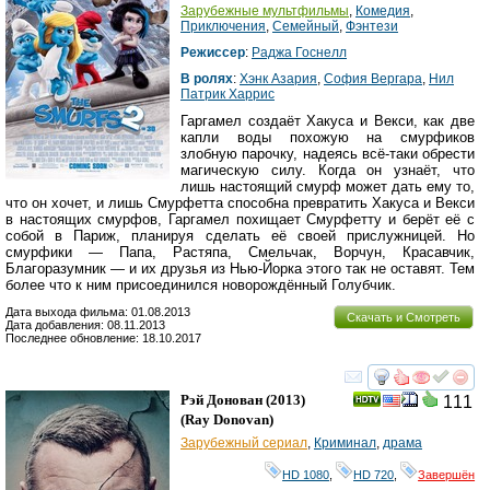
Зарубежные мультфильмы
,
Комедия
,
Приключения
,
Семейный
,
Фэнтези
Режиссер
:
Раджа Госнелл
В ролях
:
Хэнк Азария
,
София Вергара
,
Нил
Патрик Харрис
Гаргамел создаёт Хакуса и Векси, как две
капли воды похожую на смурфиков
злобную парочку, надеясь всё-таки обрести
магическую силу. Когда он узнаёт, что
лишь настоящий смурф может дать ему то,
что он хочет, и лишь Смурфетта способна превратить Хакуса и Векси
в настоящих смурфов, Гаргамел похищает Смурфетту и берёт её с
собой в Париж, планируя сделать её своей прислужницей. Но
смурфики — Папа, Растяпа, Смельчак, Ворчун, Красавчик,
Благоразумник — и их друзья из Нью-Йорка этого так не оставят. Тем
более что к ним присоединился новорождённый Голубчик.
Дата выхода фильма: 01.08.2013
Скачать и Смотреть
Дата добавления: 08.11.2013
Последнее обновление: 18.10.2017
смотреть
инте
Рэй Донован
(2013)
111
(
Ray Donovan
)
Зарубежный сериал
,
Криминал
,
драма
HD 1080
,
HD 720
,
Завершён