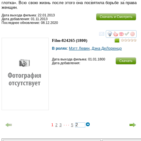
глотка». Всю свою жизнь после этого она посвятила борьбе за права
женщин.
Дата выхода фильма: 22.01.2013
Скачать и Смотреть
Дата добавления: 01.11.2013
Последнее обновление: 08.12.2020
смотреть
инте
Film-824265
(1800)
В ролях
:
Мэтт Левин
,
Дэна ДеЛоренцо
Дата выхода фильма: 01.01.1800
Скачать
Дата добавления:
1
2
3
· · ·
5