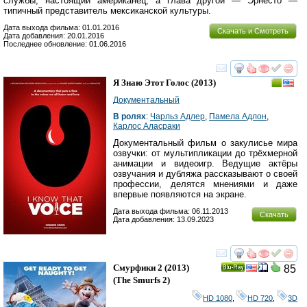
службы, настоящий американец, а глава другой — Эрнесто —
типичный представитель мексиканской культуры.
Дата выхода фильма: 01.01.2016
Скачать и Смотреть
Дата добавления: 20.01.2016
Последнее обновление: 01.06.2016
смотреть
инте
Я Знаю Этот Голос
(2013)
Документальный
В ролях
:
Чарльз Адлер
,
Памела Адлон
,
Карлос Аласраки
Документальный фильм о закулисье мира
озвучки: от мультипликации до трёхмерной
анимации и видеоигр. Ведущие актёры
озвучания и дубляжа рассказывают о своей
профессии, делятся мнениями и даже
впервые появляются на экране.
Дата выхода фильма: 06.11.2013
Скачать
Дата добавления: 13.09.2023
смотреть
инте
Смурфики 2
(2013)
85
Ray
(
The Smurfs 2
)
HD 1080
,
HD 720
,
3D