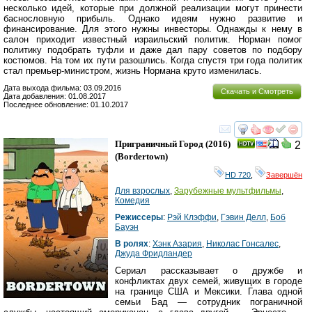
несколько идей, которые при должной реализации могут принести
баснословную прибыль. Однако идеям нужно развитие и
финансирование. Для этого нужны инвесторы. Однажды к нему в
салон приходит известный израильский политик. Норман помог
политику подобрать туфли и даже дал пару советов по подбору
костюмов. На том их пути разошлись. Когда спустя три года политик
стал премьер-министром, жизнь Нормана круто изменилась.
Дата выхода фильма: 03.09.2016
Скачать и Смотреть
Дата добавления: 01.08.2017
Последнее обновление: 01.10.2017
смотреть
инте
Приграничный Город
(2016)
2
(
Bordertown
)
HD 720
,
Завершён
Для взрослых
,
Зарубежные мультфильмы
,
Комедия
Режиссеры
:
Рэй Клэффи
,
Гэвин Делл
,
Боб
Бауэн
В ролях
:
Хэнк Азария
,
Николас Гонсалес
,
Джуда Фридландер
Сериал рассказывает о дружбе и
конфликтах двух семей, живущих в городе
на границе США и Мексики. Глава одной
семьи Бад — сотрудник пограничной