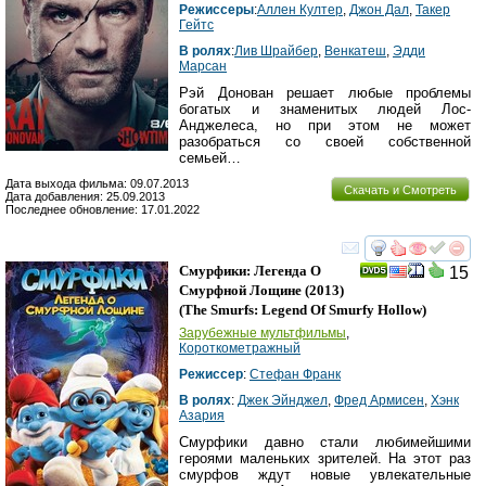
Режиссеры
:
Аллен Култер
,
Джон Дал
,
Такер
Гейтс
В ролях
:
Лив Шрайбер
,
Венкатеш
,
Эдди
Марсан
Рэй Донован решает любые проблемы
богатых и знаменитых людей Лос-
Анджелеса, но при этом не может
разобраться со своей собственной
семьей…
Дата выхода фильма: 09.07.2013
Скачать и Смотреть
Дата добавления: 25.09.2013
Последнее обновление: 17.01.2022
смотреть
инте
Смурфики: Легенда О
15
Смурфной Лощине
(2013)
(
The Smurfs: Legend Of Smurfy Hollow
)
Зарубежные мультфильмы
,
Короткометражный
Режиссер
:
Стефан Франк
В ролях
:
Джек Эйнджел
,
Фред Армисен
,
Хэнк
Азария
Смурфики давно стали любимейшими
героями маленьких зрителей. На этот раз
смурфов ждут новые увлекательные