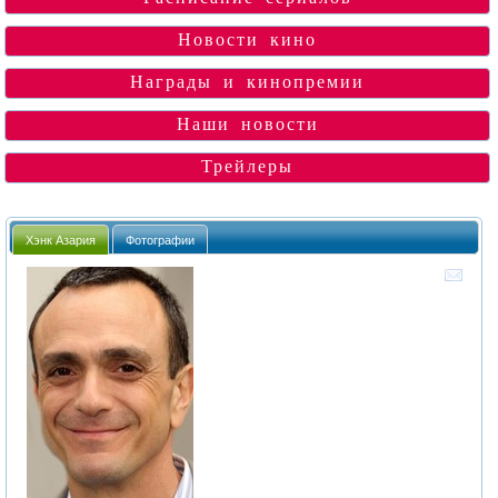
Новости кино
Награды и кинопремии
Наши новости
Трейлеры
Хэнк Азария
Фотографии