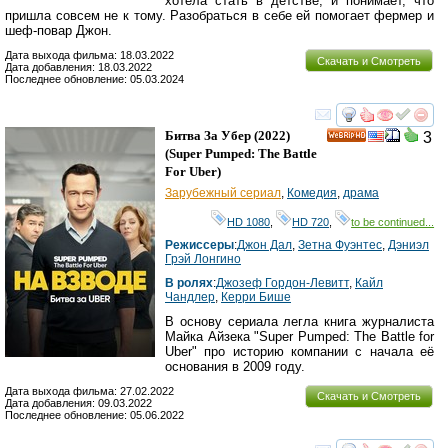
хотела стать в детстве, и понимает, что
пришла совсем не к тому. Разобраться в себе ей помогает фермер и
шеф-повар Джон.
Дата выхода фильма: 18.03.2022
Скачать и Смотреть
Дата добавления: 18.03.2022
Последнее обновление: 05.03.2024
смотреть
инте
Битва За Убер
(2022)
3
HD
(
Super Pumped: The Battle
For Uber
)
Зарубежный сериал
,
Комедия
,
драма
HD 1080
,
HD 720
,
to be continued...
Режиссеры
:
Джон Дал
,
Зетна Фуэнтес
,
Дэниэл
Грэй Лонгино
В ролях
:
Джозеф Гордон-Левитт
,
Кайл
Чандлер
,
Керри Бише
В основу сериала легла книга журналиста
Майка Айзека "Super Pumped: The Battle for
Uber" про историю компании с начала её
основания в 2009 году.
Дата выхода фильма: 27.02.2022
Скачать и Смотреть
Дата добавления: 09.03.2022
Последнее обновление: 05.06.2022