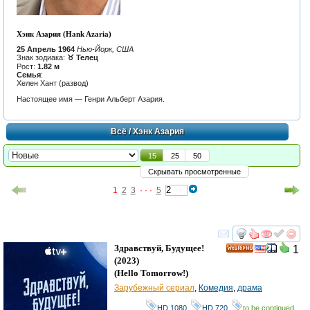
Хэнк Азария (Hank Azaria)
25 Апрель 1964
Нью-Йорк, США
Знак зодиака:
♉ Телец
Рост:
1.82 м
Семья
:
Хелен Хант (развод)
Настоящее имя — Генри Альберт Азария.
Всё
/ Хэнк Азария
15
25
50
Скрывать просмотренные
1
2
3
· · ·
5
смотреть
инте
Здравствуй, Будущее!
1
HD
(2023)
(
Hello Tomorrow!
)
Зарубежный сериал
,
Комедия
,
драма
HD 1080
,
HD 720
,
to be continued...