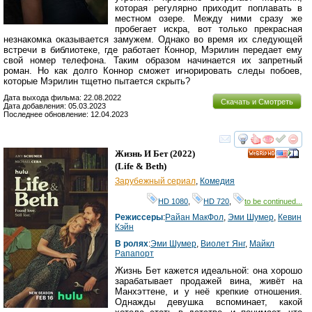
которая регулярно приходит поплавать в
местном озере. Между ними сразу же
пробегает искра, вот только прекрасная
незнакомка оказывается замужем. Однако во время их следующей
встречи в библиотеке, где работает Коннор, Мэрилин передает ему
свой номер телефона. Таким образом начинается их запретный
роман. Но как долго Коннор сможет игнорировать следы побоев,
которые Мэрилин тщетно пытается скрыть?
Дата выхода фильма: 22.08.2022
Скачать и Смотреть
Дата добавления: 05.03.2023
Последнее обновление: 12.04.2023
смотреть
инте
Жизнь И Бет
(2022)
HD
(
Life & Beth
)
Зарубежный сериал
,
Комедия
HD 1080
,
HD 720
,
to be continued...
Режиссеры
:
Райан МакФол
,
Эми Шумер
,
Кевин
Кэйн
В ролях
:
Эми Шумер
,
Виолет Янг
,
Майкл
Рапапорт
Жизнь Бет кажется идеальной: она хорошо
зарабатывает продажей вина, живёт на
Манхэттене, и у неё крепкие отношения.
Однажды девушка вспоминает, какой