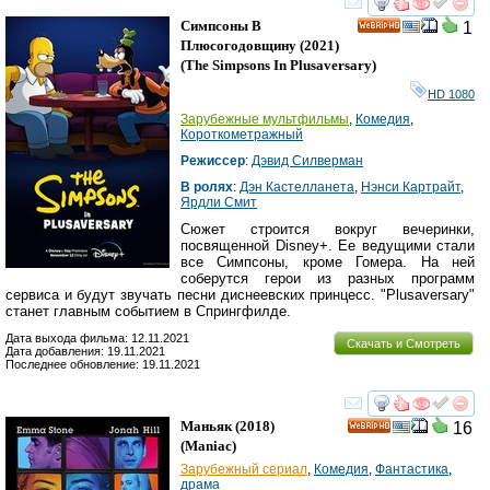
смотреть
инте
Симпсоны В
1
HD
Плюсогодовщину
(2021)
(
The Simpsons In Plusaversary
)
HD 1080
Зарубежные мультфильмы
,
Комедия
,
Короткометражный
Режиссер
:
Дэвид Силверман
В ролях
:
Дэн Кастелланета
,
Нэнси Картрайт
,
Ярдли Смит
Сюжет строится вокруг вечеринки,
посвященной Disney+. Ее ведущими стали
все Симпсоны, кроме Гомера. На ней
соберутся герои из разных программ
сервиса и будут звучать песни диснеевских принцесс. "Plusaversary"
станет главным событием в Спрингфилде.
Дата выхода фильма: 12.11.2021
Скачать и Смотреть
Дата добавления: 19.11.2021
Последнее обновление: 19.11.2021
смотреть
инте
Маньяк
(2018)
16
HD
(
Maniac
)
Зарубежный сериал
,
Комедия
,
Фантастика
,
драма