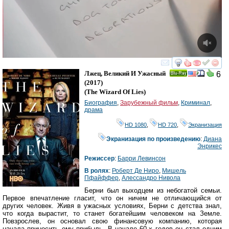
смотреть
инте
Лжец, Великий И Ужасный
6
Ray
(2017)
(
The Wizard Of Lies
)
Биография
,
Зарубежный фильм
,
Криминал
,
драма
HD 1080
,
HD 720
,
Экранизация
Экранизация по произведению
:
Диана
Энрикес
Режиссер
:
Барри Левинсон
В ролях
:
Роберт Де Ниро
,
Мишель
Пфайффер
,
Алессандро Нивола
Берни был выходцем из небогатой семьи.
Первое впечатление гласит, что он ничем не отличающийся от
других человек. Живя в ужасных условиях, Берни с детства знал,
что когда вырастит, то станет богатейшим человеком на Земле.
Повзрослев, он основал свою финансовую компанию, которая
начала приносить ему прибыль. В начале 60-х годов он стал одним