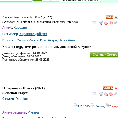
Ангел Спустился Ко Мне!
(2022)
(
Watashi Ni Tenshi Ga Maiorita! Precious Friends
)
смот
Аниме
,
Комедия
Режиссер
:
Хирамаки Дайсукэ
В ролях
:
Сасидэ Мария
,
Кито Акари
,
Нагаэ Рика
Хана с подругами решает посетить дом своей бабушки.
Дата выхода фильма: 14.10.2022
Скачать и Смотре
Дата добавления: 28.06.2023
Последнее обновление: 28.06.2023
Отборочный Проект
(2021)
HD
(
Selection Project
)
смот
Студия
:
Dogakobo
HD 1080
,
Аниме
,
Заве
Аниме сериалы
,
Музыка