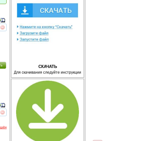
реть
интересует
ть
СКАЧАТЬ
Для скачивания следуйте инструкции
реть
интересует
ршён