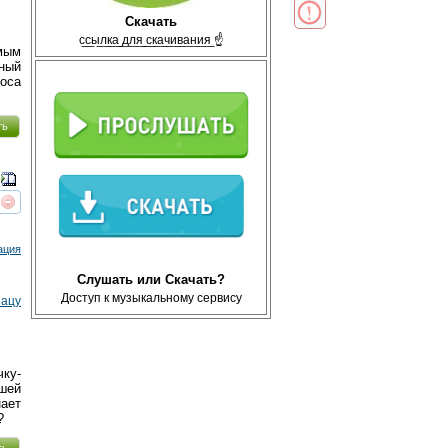
Скачать
с̲с̲ы̲л̲к̲а̲ ̲д̲л̲я̲ ̲с̲к̲а̲ч̲и̲в̲а̲н̲и̲я̲ ☝
мым
ный
лоса
ть
реть
интересует
ация
Слушать или Скачать?
Доступ к музыкальному сервису
нацу
ку-
дшей
ает
?
ть