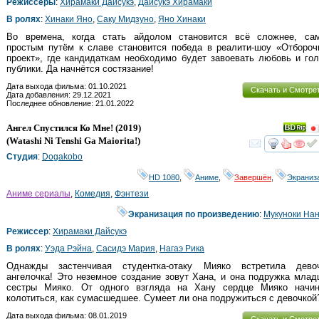
Режиссеры
:
Хирамаки Дайсукэ
,
Дайсукэ Хирамаки
В ролях
:
Хинаки Яно
,
Саку Мидзуно
,
Яно Хинаки
Во времена, когда стать айдолом становится всё сложнее, са
простым путём к славе становится победа в реалити-шоу «Отбороч
проект», где кандидаткам необходимо будет завоевать любовь и го
публики. Да начнётся состязание!
Дата выхода фильма: 01.10.2021
Скачать и Смотре
Дата добавления: 29.12.2021
Последнее обновление: 21.01.2022
Ангел Спустился Ко Мне!
(2019)
(
Watashi Ni Tenshi Ga Maiorita!
)
смот
Студия
:
Dogakobo
HD 1080
,
Аниме
,
Завершён
,
Экраниз
Аниме сериалы
,
Комедия
,
Фэнтези
Экранизация по произведению
:
Мукуноки На
Режиссер
:
Хирамаки Дайсукэ
В ролях
:
Уэда Рэйна
,
Сасидэ Мария
,
Нагаэ Рика
Однажды застенчивая студентка-отаку Мияко встретила девоч
ангелочка! Это неземное создание зовут Хана, и она подружка мла
сестры Мияко. От одного взгляда на Хану сердце Мияко начин
колотиться, как сумасшедшее. Сумеет ли она подружиться с девочкой
Дата выхода фильма: 08.01.2019
Скачать и Смотре