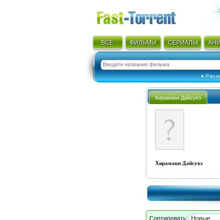
ВСЁ
ФИЛЬМЫ
СЕРИАЛЫ
АН
● Расш
Хирамаки Дайсукэ
Хирамаки Дайсукэ
Сортировать: