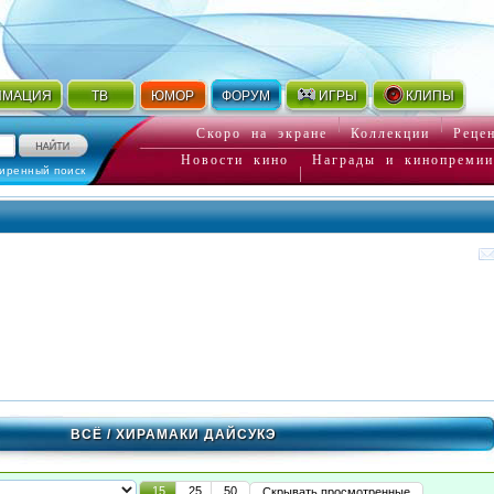
ИМАЦИЯ
ТВ
ЮМОР
ФОРУМ
ИГРЫ
КЛИПЫ
Скоро на экране
Коллекции
Реце
Новости кино
Награды и кинопремии
иренный поиск
ВСЁ
/ ХИРАМАКИ ДАЙСУКЭ
15
25
50
Скрывать просмотренные