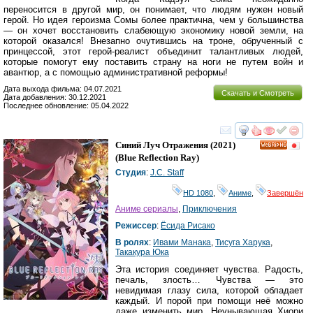
переносится в другой мир, он понимает, что людям нужен новый
герой. Но идея героизма Сомы более практична, чем у большинства
— он хочет восстановить слабеющую экономику новой земли, на
которой оказался! Внезапно очутившись на троне, обрученный с
принцессой, этот герой-реалист объединит талантливых людей,
которые помогут ему поставить страну на ноги не путем войн и
авантюр, а с помощью административной реформы!
Дата выхода фильма: 04.07.2021
Скачать и Смотреть
Дата добавления: 30.12.2021
Последнее обновление: 05.04.2022
смотреть
инте
Синий Луч Отражения
(2021)
HD
(
Blue Reflection Ray
)
Студия
:
J.C. Staff
HD 1080
,
Аниме
,
Завершён
Аниме сериалы
,
Приключения
Режиссер
:
Ёсида Рисако
В ролях
:
Ивами Манака
,
Тисуга Харука
,
Такакура Юка
Эта история соединяет чувства. Радость,
печаль, злость… Чувства — это
невидимая глазу сила, которой обладает
каждый. И порой при помощи неё можно
даже изменить мир. Неунывающая Хиори