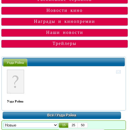
Новости кино
Награды и кинопремии
Наши новости
Трейлеры
Уэда Рэйна
Уэда Рэйна
Всё
/ Уэда Рэйна
15
25
50