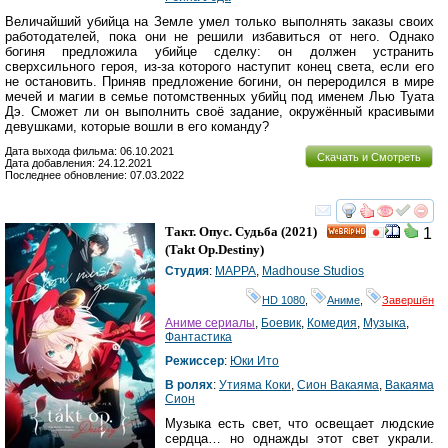
Величайший убийца на Земле умел только выполнять заказы своих
работодателей, пока они не решили избавиться от него. Однако
богиня предложила убийце сделку: он должен устранить
сверхсильного героя, из-за которого наступит конец света, если его
не остановить. Приняв предложение богини, он переродился в мире
мечей и магии в семье потомственных убийц под именем Лью Туата
Дэ. Сможет ли он выполнить своё задание, окружённый красивыми
девушками, которые вошли в его команду?
Дата выхода фильма: 06.10.2021
Скачать и Смотреть
Дата добавления: 24.12.2021
Последнее обновление: 07.03.2022
смотреть
инте
Такт. Опус. Судьба
(2021)
1
HD
(
Takt Op.Destiny
)
Студия
:
MAPPA
,
Madhouse Studios
HD 1080
,
Аниме
,
Завершён
Аниме сериалы
,
Боевик
,
Комедия
,
Музыка
,
Фантастика
Режиссер
:
Юки Ито
В ролях
:
Утияма Коки
,
Сион Вакаяма
,
Вакаяма
Сион
Музыка есть свет, что освещает людские
сердца… но однажды этот свет украли.