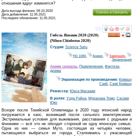
отношения вдруг изменятся?
Дата выхода фильма: 09.10.2020
Скачать и Смотреть
Дата добавления: 11.05.2021
Последнее обновление: 11.05.2021
смотреть
инте
Гибель Японии 2020
(2020)
HD
(
Nihon Chinbotsu 2020
)
Студия
:
Science Saru
HD 1080
,
Аниме
,
Завершён
,
Экранизация
Аниме сериалы
,
Приключения
,
Фэнтези
,
драма
Экранизация по произведению
:
Комацу
Сакё
,
Сакё Комацу
Режиссер
:
Юаса Масааки
В ролях
:
Уэда Рэйна
,
Муранака Томо
,
Сасаки
Юко
Вскоре после Токийской Олимпиады в 2020 году японский народ
погружается в хаос, возникший после сильного землетрясения.
Экстремальные условия для выживания, расставания с родными и
близкими — всё это не обходит стороной ни одну японскую семью.
Одна из них — семья Муто, состоящая из четырёх человек,
пытающаяся выбраться из города. Сталкиваясь с ужасающей