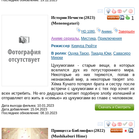
Последнее обновление: 19.12.2023
смотреть
инте
Истории Нечисти
(2023)
1
HD
(
Mononogatari
)
HD 1080
,
Аниме
,
Завершён
Аниме сериалы
,
Мистика
,
Приключения
Режиссер
:
Кимура Рюйти
В ролях
:
Оцука Такэо
,
Такада Юки
,
Савасиро
Миюки
Цукумогами - старые вещи, в которых
вселился дух из потустороннего мира.
Некоторые из них теряются, попав в
незнакомый мир, а некоторые творят зло.
Хёма Кунато потерял брата и сестру после
встречи с цукумогами и с тех пор хочет их
всех истребить. Но его дедушка считает подобную злобу излешней и
отправляет его жить в «семью» из цукумогами во главе с человеком.
Дата выхода фильма: 10.01.2023
Скачать и Смотреть
Дата добавления: 15.04.2023
Последнее обновление: 08.10.2023
смотреть
инте
Принцесса-Библиофил
(2022)
HD
(
Mushikaburi Hime
)