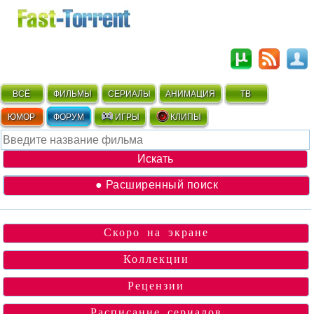
ВСЁ
ФИЛЬМЫ
СЕРИАЛЫ
АНИМАЦИЯ
ТВ
ЮМОР
ФОРУМ
ИГРЫ
КЛИПЫ
● Расширенный поиск
Скоро на экране
Коллекции
Рецензии
Расписание сериалов