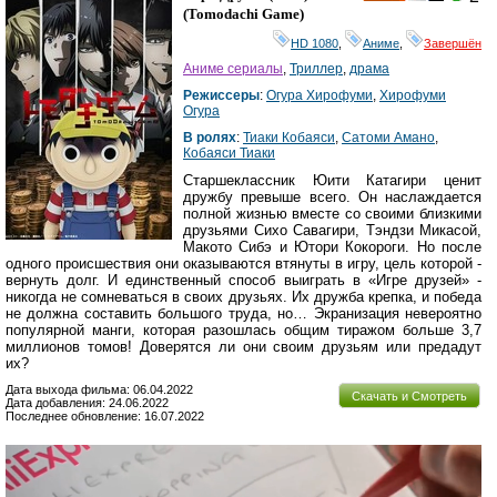
HD
(
Tomodachi Game
)
HD 1080
,
Аниме
,
Завершён
Аниме сериалы
,
Триллер
,
драма
Режиссеры
:
Огура Хирофуми
,
Хирофуми
Огура
В ролях
:
Тиаки Кобаяси
,
Сатоми Амано
,
Кобаяси Тиаки
Старшеклассник Юити Катагири ценит
дружбу превыше всего. Он наслаждается
полной жизнью вместе со своими близкими
друзьями Сихо Савагири, Тэндзи Микасой,
Макото Сибэ и Ютори Кокороги. Но после
одного происшествия они оказываются втянуты в игру, цель которой -
вернуть долг. И единственный способ выиграть в «Игре друзей» -
никогда не сомневаться в своих друзьях. Их дружба крепка, и победа
не должна составить большого труда, но… Экранизация невероятно
популярной манги, которая разошлась общим тиражом больше 3,7
миллионов томов! Доверятся ли они своим друзьям или предадут
их?
Дата выхода фильма: 06.04.2022
Скачать и Смотреть
Дата добавления: 24.06.2022
Последнее обновление: 16.07.2022