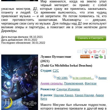
Мир изменился, когда на землю упал
чёрный метеорит: он принёс с собой
ужасных монстров, Д2, которые сразу же принялись захватывать
планету и людей. Со временем выяснилось, что этих чудищ
привлекает музыка — и её запретили. Но потом появились те, кто
смог противостоять захватчикам. Мьюзикарты — девушки,
черпающие свои силу из музыки. Для победы над Д2 они используют
великие оперы и партитуры, а помогают им в этом нелёгком деле
Дирижёры.
Дата выхода фильма: 06.10.2021
Скачать и Смотреть
Дата добавления: 09.01.2022
Последнее обновление: 30.01.2022
смотреть
инте
Лунное Путешествие
1
HD
(2021)
(
Tsuki Ga Michibiku Isekai Douchuu
)
Студия
:
C2C
HD 1080
,
to be continued...
,
Аниме
Аниме сериалы
,
Приключения
,
Фэнтези
Режиссер
:
Синдзи Исихира
В ролях
:
Нацуки Ханаэ
,
Ханаэ Нацуки
,
Акари
Кито
Макото Мисуми был обычным подростком,
которого внезапно призвали в другой мир в