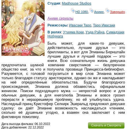
Студия
:
Madhouse Studios
HD 1080
,
Аниме
,
Завершён
Аниме сериалы
Режиссеры
:
Ивасаки Таро
,
Таро Ивасаки
В ролях
:
Утияма Коки
,
Уэда Рэйна
,
Симадзаки
Нобунага
Быть может, для каких-то девушек,
действительно, лучшие друзья — это
бриллианты, а вот для Элианны Бернштайн
лучшие друзья и лучший подарок — это
книги. Всю сознательную жизнь девушка
предпочитала шумной компании сверстников — безупречное
общество книг, за что и получила прозвище Принцесса-библиофил.
Разумеется, с головой погрузиться в мир слов Элианна может
только благодаря статусу аристократки, однако он же и накладывает
на неё определённые обязательства. Будучи благородного
происхождения, Элианна должна обзавестись официальным
женихом. Поиски подходящего мужа — непростой вопрос и для
обычных девушек, а для книголюба Элианны и вовсе грозил
перерасти в неразрешимую проблему, но ей улыбнулась удача.
Наследный принц Кристофер Селкирк Эшеральд предложил девушке
сделку: он даёт Элианне возможность наслаждаться чтением,
сколько её душеньке угодно, а взамен она заключает с ним
фиктивную помолвку.
Дата выхода фильма: 06.10.2022
Скачать и Смотреть
Дата добавления: 22.12.2022