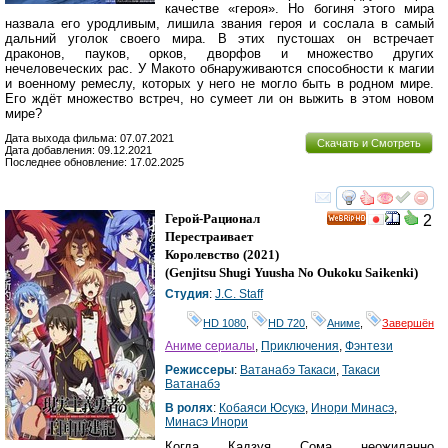
качестве «героя». Но богиня этого мира
назвала его уродливым, лишила звания героя и сослала в самый
дальний уголок своего мира. В этих пустошах он встречает
драконов, пауков, орков, дворфов и множество других
нечеловеческих рас. У Макото обнаруживаются способности к магии
и военному ремеслу, которых у него не могло быть в родном мире.
Его ждёт множество встреч, но сумеет ли он выжить в этом новом
мире?
Дата выхода фильма: 07.07.2021
Скачать и Смотреть
Дата добавления: 09.12.2021
Последнее обновление: 17.02.2025
смотреть
инте
Герой-Рационал
2
HD
Перестраивает
Королевство
(2021)
(
Genjitsu Shugi Yuusha No Oukoku Saikenki
)
Студия
:
J.C. Staff
HD 1080
,
HD 720
,
Аниме
,
Завершён
Аниме сериалы
,
Приключения
,
Фэнтези
Режиссеры
:
Ватанабэ Такаси
,
Такаси
Ватанабэ
В ролях
:
Кобаяси Юсукэ
,
Инори Минасэ
,
Минасэ Инори
Когда Кадзуя Сома неожиданно