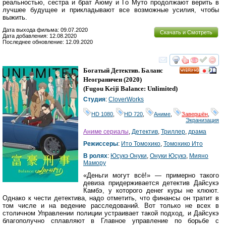
реальностью, сестра и брат Аюму и Го Муто продолжают верить в
лучшее будущее и прикладывают все возможные усилия, чтобы
выжить.
Дата выхода фильма: 09.07.2020
Скачать и Смотреть
Дата добавления: 12.08.2020
Последнее обновление: 12.09.2020
смотреть
инте
Богатый Детектив. Баланс
HD
Неограничен
(2020)
(
Fugou Keiji Balance: Unlimited
)
Студия
:
CloverWorks
HD 1080
,
HD 720
,
Аниме
,
Завершён
,
Экранизация
Аниме сериалы
,
Детектив
,
Триллер
,
драма
Режиссеры
:
Ито Томохико
,
Томохико Ито
В ролях
:
Юсукэ Онуки
,
Онуки Юсукэ
,
Мияно
Мамору
«Деньги могут всё!» — примерно такого
девиза придерживается детектив Дайсукэ
Камбэ, у которого денег куры не клюют.
Однако к чести детектива, надо отметить, что финансы он тратит в
том числе и на ведение расследований. Вот только не всех в
столичном Управлении полиции устраивает такой подход, и Дайсукэ
благополучно сплавляют в Главное управление по борьбе с