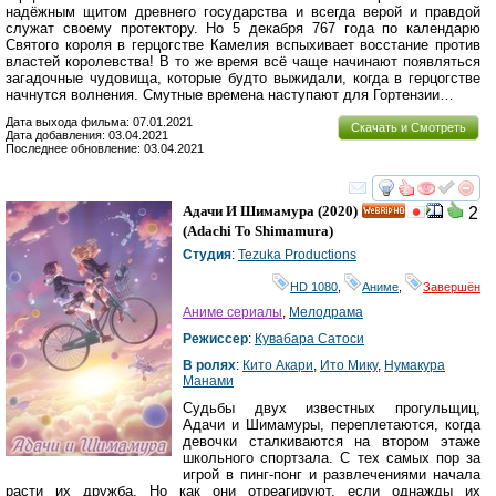
надёжным щитом древнего государства и всегда верой и правдой
служат своему протектору. Но 5 декабря 767 года по календарю
Святого короля в герцогстве Камелия вспыхивает восстание против
властей королевства! В то же время всё чаще начинают появляться
загадочные чудовища, которые будто выжидали, когда в герцогстве
начнутся волнения. Смутные времена наступают для Гортензии…
Дата выхода фильма: 07.01.2021
Скачать и Смотреть
Дата добавления: 03.04.2021
Последнее обновление: 03.04.2021
смотреть
инте
Адачи И Шимамура
(2020)
2
HD
(
Adachi To Shimamura
)
Студия
:
Tezuka Productions
HD 1080
,
Аниме
,
Завершён
Аниме сериалы
,
Мелодрама
Режиссер
:
Кувабара Сатоси
В ролях
:
Кито Акари
,
Ито Мику
,
Нумакура
Манами
Судьбы двух известных прогульщиц,
Адачи и Шимамуры, переплетаются, когда
девочки сталкиваются на втором этаже
школьного спортзала. С тех самых пор за
игрой в пинг-понг и развлечениями начала
расти их дружба. Но как они отреагируют, если однажды их