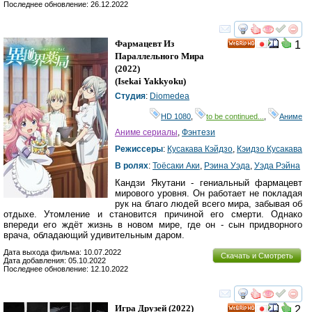
Последнее обновление: 26.12.2022
смотреть
инте
Фармацевт Из
1
HD
Параллельного Мира
(2022)
(
Isekai Yakkyoku
)
Студия
:
Diomedea
HD 1080
,
to be continued...
,
Аниме
Аниме сериалы
,
Фэнтези
Режиссеры
:
Кусакава Кэйдзо
,
Кэидзо Кусакава
В ролях
:
Тоёсаки Аки
,
Рэина Уэда
,
Уэда Рэйна
Кандзи Якутани - гениальный фармацевт
мирового уровня. Он работает не покладая
рук на благо людей всего мира, забывая об
отдыхе. Утомление и становится причиной его смерти. Однако
впереди его ждёт жизнь в новом мире, где он - сын придворного
врача, обладающий удивительным даром.
Дата выхода фильма: 10.07.2022
Скачать и Смотреть
Дата добавления: 05.10.2022
Последнее обновление: 12.10.2022
смотреть
инте
Игра Друзей
(2022)
2