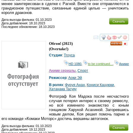
менее заинтересован в сделке с Рагной. Вместе они отправляются в
грандиозное путешествие, связанные единой целью — уничтожить
короля драконов.
Дата выхода фильма: 01.10.2023
Скачать
Дата добавления: 18.10.2023
Последнее обновление: 18.10.2023
смотреть
инте
Обгон!
(2023)
HD
(
Overtake!
)
Студия
:
Troyca
HD 1080
,
to be continued...
,
Аниме
Аниме сериалы
,
Спорт
Режиссер
:
Аоки Эй
В ролях
:
Фуруя Анан
,
Кониси Кацуюки
,
Хатанака Тасуку
Фотограф Коя Мадока после несчастного
случая потерял интерес к своему ремеслу,
но всё изменило знакомство с юным
гонщиком Харукой Асахиной. Загоревшись
новым делом, Коя решил помочь парню и
его команде «Комаки Моторс» достичь вершины автогонок.
Дата выхода фильма: 01.10.2023
Скачать
Дата добавления: 19.12.2023