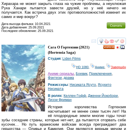
Хирахара не может закрыть глаза на чужие проблемы, а неуклюжая
Рука Ханари пытается завести друзей, но у неё ничего не
получается. Как встреча двух этих противоположностей изменит их
самих и мир вокруг?
Дата выхода фильма: 10.04.2021
Скачать
Дата добавления: 25.09.2021
Последнее обновление: 25.09.2021
смотреть
инте
Сага О Гортензии
(2021)
HD
(
Hortensia Saga
)
Студия
:
Liden Films
HD 1080
,
Аниме
,
Завершён
Аниме сериалы
,
Боевик
,
Приключения
,
Фэнтези
,
драма
Режиссеры
:
Нисиката Ясуто
,
Ясухито
Нисиката
В ролях
:
Келлен Гофф
,
Дженни Йокобори
,
Лиззи Фриман
История королевства Гортензия
насчитывает не менее семи тысяч лет! На
её плодородные земли многие годы точат
зубы соседние страны, которые нет-нет, да пытаются оторвать себе
кусочек… Но путь вражеским войскам всегда преграждают два
герцогства — Оливье и Камелия. Они являются верным мечом и