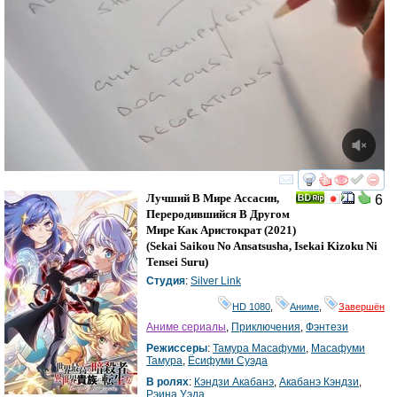
смотреть
инте
Лучший В Мире Ассасин,
6
Переродившийся В Другом
Мире Как Аристократ
(2021)
(
Sekai Saikou No Ansatsusha, Isekai Kizoku Ni
Tensei Suru
)
Студия
:
Silver Link
HD 1080
,
Аниме
,
Завершён
Аниме сериалы
,
Приключения
,
Фэнтези
Режиссеры
:
Тамура Масафуми
,
Масафуми
Тамура
,
Ёсифуми Суэда
В ролях
:
Кэндзи Акабанэ
,
Акабанэ Кэндзи
,
Рэина Уэда