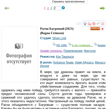
Скрывать просмотренные
1
2
3
смотреть
инте
Рагна Багровый
(2023)
HD
(
Ragna Crimson
)
Студия
:
Silver Link
HD 1080
,
to be continued...
,
Аниме
Аниме сериалы
,
Приключения
,
Фэнтези
Режиссер
:
Кэн Такахаси
В ролях
:
Кобаяси Тиаки
,
Аюму Мурасэ
,
Минасэ
Инори
В мире, где драконы правят на земле, в
воздухе и даже на море, где им
совершенно нет равных, существуют те,
кто ищет возможность бросить вызов этим
убийственным созданиям. Для того, чтобы
одержать над ними победу, требуется начать с малого — превзойти
предел человеческой силы. Спустя долгие годы тренировок и
сражений это удалось сделать охотнику на драконов Рагне, но и
этого оказалось недостаточно. Настроенный на победу любой ценой,
Рагна объединяется с Багровым — существом полным загадок.
Каковы бы ни были мотивы и истинные цели Багрового, похоже, он не