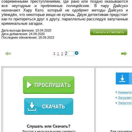
современными преступлениями, где рано или поздно оказываются
все неугодные и проблемные полицейские. В пару Дайсукэ
назначают Хару Като, который не одобряет методы Дайсукэ и
убеждён, что некоторые вещи не купишь. Двум детективам предстоит
как-то притереться друг к другу, параллельно расследуя запутанные
криминальные загадки.
Дата выхода фильма: 10.04.2020
Скачать и Смотреть
Дата добавления: 24.09.2020
Последнее обновление: 18.09.2023
1
2
3
Слушать или Скачать?
Доступ к музыкальному сервису
Для скачива