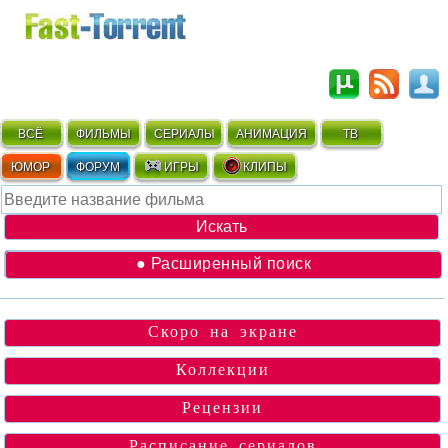
ВСЁ
ФИЛЬМЫ
СЕРИАЛЫ
АНИМАЦИЯ
ТВ
ЮМОР
ФОРУМ
ИГРЫ
КЛИПЫ
● Расширенный поиск
Скоро на экране
Коллекции
Рецензии
Расписание сериалов