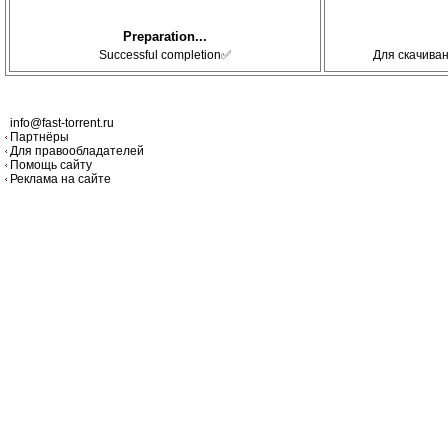
Preparation...
Successful completion✅
Для скачива
info@fast-torrent.ru
Партнёры
Для правообладателей
Помощь сайту
Реклама на сайте