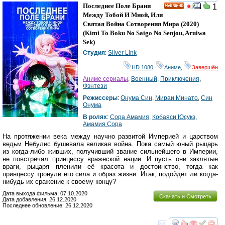
смотреть
инте
Последнее Поле Брани
1
HD
Между Тобой И Мной, Или
Святая Война Сотворения Мира
(2020)
(
Kimi To Boku No Saigo No Senjou, Aruiwa
Sek
)
Студия
:
Silver Link
HD 1080
,
Аниме
,
Завершён
Аниме сериалы
,
Военный
,
Приключения
,
Фэнтези
Режиссеры
:
Онума Син
,
Мираи Минато
,
Син
Онума
В ролях
:
Сора Амамия
,
Кобаяси Юсукэ
,
Амамия Сора
На протяжении века между научно развитой Империей и царством
ведьм Небулис бушевала великая война. Пока самый юный рыцарь
из когда-либо живших, получивший звание сильнейшего в Империи,
не повстречал принцессу вражеской нации. И пусть они заклятые
враги, рыцаря пленили её красота и достоинство, тогда как
принцессу тронули его сила и образ жизни. Итак, подойдёт ли когда-
нибудь их сражение к своему концу?
Дата выхода фильма: 07.10.2020
Скачать и Смотреть
Дата добавления: 26.12.2020
Последнее обновление: 26.12.2020