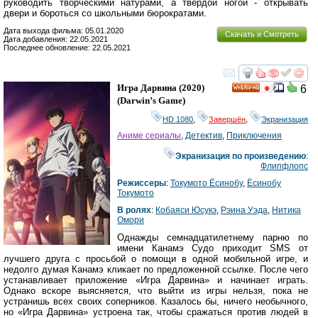
руководить творческими натурами, а твёрдой ногой - открывать
двери и бороться со школьными бюрократами.
Дата выхода фильма: 05.01.2020
Скачать и Смотреть
Дата добавления: 22.05.2021
Последнее обновление: 22.05.2021
смотреть
инте
Игра Дарвина
(2020)
6
HD
(
Darwin’s Game
)
HD 1080
,
Завершён
,
Экранизация
Аниме сериалы
,
Детектив
,
Приключения
Экранизация по произведению
:
Флипфлопс
Режиссеры
:
Токумото Ёсинобу
,
Ёсинобу
Токумото
В ролях
:
Кобаяси Юсукэ
,
Рэина Уэда
,
Нитика
Омори
Однажды семнадцатилетнему парню по
имени Канамэ Судо приходит SMS от
лучшего друга с просьбой о помощи в одной мобильной игре, и
недолго думая Канамэ кликает по предложенной ссылке. После чего
устанавливает приложение «Игра Дарвина» и начинает играть.
Однако вскоре выясняется, что выйти из игры нельзя, пока не
устранишь всех своих соперников. Казалось бы, ничего необычного,
но «Игра Дарвина» устроена так, чтобы сражаться против людей в