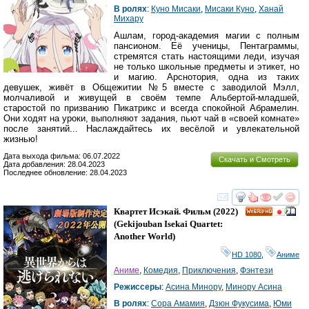
В ролях
:
Куно Мисаки
,
Мисаки Куно
,
Ханай
Михару
Ашлам, город-академия магии с полным
пансионом. Её ученицы, Пентаграммы,
стремятся стать настоящими леди, изучая
не только школьные предметы и этикет, но
и магию. Арснотория, одна из таких
девушек, живёт в Общежитии №5 вместе с заводилой Мэлл,
молчаливой и живущей в своём темпе Альбертой-младшей,
старостой по призванию Пикатрикс и всегда спокойной Абрамелин.
Они ходят на уроки, выполняют задания, пьют чай в «своей комнате»
после занятий... Наслаждайтесь их весёлой и увлекательной
жизнью!
Дата выхода фильма: 06.07.2022
Скачать и Смотреть
Дата добавления: 28.04.2023
Последнее обновление: 28.04.2023
смотреть
инте
Квартет Исэкай. Фильм
(2022)
HD
(
Gekijouban Isekai Quartet:
Another World
)
HD 1080
,
Аниме
Аниме
,
Комедия
,
Приключения
,
Фэнтези
Режиссеры
:
Асина Минору
,
Минору Асина
В ролях
:
Сора Амамия
,
Дзюн Фукусима
,
Юми