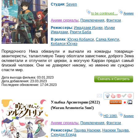
Студия
:
Seven
to be continued...
,
Аниме
Аниме сериалы
,
Приключения
,
Фэнтези
Режиссеры
:
Имадзаки Ицуки
,
Ицуки
Имадзаки
,
Рюити Баба
В ролях
:
Юсукэ Кобаяси
,
Саяка Кикути
,
Кобаяси Юсукэ
Порядочного Ника обманули и выгнали из команды товарищи-
авантюристы, талантливую Тиану оболгали завистники, доброго Зема
оклеветали и отлучили от церкви, а могучую Карран предал самый
близкий человек. Они не доверяют никому, но именно им суждено
спасти мир.
Дата выхода фильма: 03.01.2023
Скачать и Смотреть
Дата добавления: 23.03.2023
Последнее обновление: 17.04.2023
смотреть
инте
Улыбка Арснотории
(2022)
HD
(
Warau Arsnotoria Sun!
)
HD 1080
,
Аниме
Аниме сериалы
,
Приключения
,
Фэнтези
Режиссеры
:
Тацува Наоюки
,
Наоюки Тацува
,
Сюндзи Ёсида