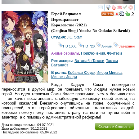
смотреть
инте
Герой-Рационал
2
HD
Перестраивает
Королевство
(2021)
(
Genjitsu Shugi Yuusha No Oukoku Saikenki
)
Студия
:
J.C. Staff
HD 1080
,
HD 720
,
Аниме
,
Завершён
Аниме сериалы
,
Приключения
,
Фэнтези
Режиссеры
:
Ватанабэ Такаси
,
Такаси
Ватанабэ
В ролях
:
Кобаяси Юсукэ
,
Инори Минасэ
,
Минасэ Инори
Когда Кадзуя Сома неожиданно
переносится в другой мир, он понимает, что людям нужен новый
герой. Но идея героизма Сомы более практична, чем у большинства
— он хочет восстановить слабеющую экономику новой земли, на
которой оказался! Внезапно очутившись на троне, обрученный с
принцессой, этот герой-реалист объединит талантливых людей,
которые помогут ему поставить страну на ноги не путем войн и
авантюр, а с помощью административной реформы!
Дата выхода фильма: 04.07.2021
Скачать и Смотреть
Дата добавления: 30.12.2021
Последнее обновление: 05.04.2022