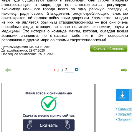
мире, где существуют магия и зверолюди. Они строят атомную
электростанцию в мире, где нет электричества, регулируют
экономику большого города всего за одну рабочую поездку и,
наконец, ради своего благодетеля, злоупотребляющего властью
аристократов, объявляют войну злым дворянам. Кроме того, ни один
из них не является обычным старшеклассником — все они очень
способные люди, стоящие во главе политики, экономики, науки и
медицины! Это история о команде мечты, которая, обладая всеми
земными знаниями, не отказывая себе ни в чём, совершила
революцию в другом мире со своими сверхтехнологиями!
Дата выхода фильма: 03.10.2019
Скачать и Смотреть
Дата добавления: 29.07.2020
Последнее обновление: 25.09.2020
1
2
3