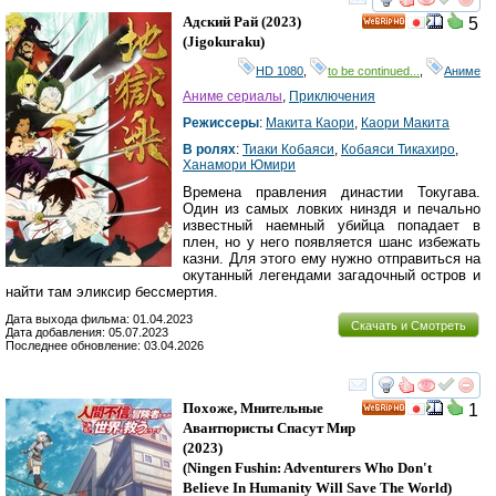
смотреть
инте
Адский Рай
(2023)
5
HD
(
Jigokuraku
)
HD 1080
,
to be continued...
,
Аниме
Аниме сериалы
,
Приключения
Режиссеры
:
Макита Каори
,
Каори Макита
В ролях
:
Тиаки Кобаяси
,
Кобаяси Тикахиро
,
Ханамори Юмири
Времена правления династии Токугава.
Один из самых ловких нинздя и печально
известный наемный убийца попадает в
плен, но у него появляется шанс избежать
казни. Для этого ему нужно отправиться на
окутанный легендами загадочный остров и
найти там эликсир бессмертия.
Дата выхода фильма: 01.04.2023
Скачать и Смотреть
Дата добавления: 05.07.2023
Последнее обновление: 03.04.2026
смотреть
инте
Похоже, Мнительные
1
HD
Авантюристы Спасут Мир
(2023)
(
Ningen Fushin: Adventurers Who Don't
Believe In Humanity Will Save The World
)