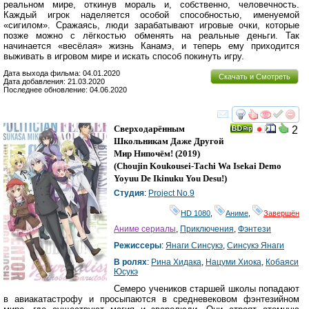
реальном мире, откинув мораль и, собственно, человечность.
Каждый игрок наделяется особой способностью, именуемой
«сигилом». Сражаясь, люди зарабатывают игровые очки, которые
позже можно с лёгкостью обменять на реальные деньги. Так
начинается «весёлая» жизнь Канамэ, и теперь ему приходится
выживать в игровом мире и искать способ покинуть игру.
Дата выхода фильма: 04.01.2020
Скачать и Смотреть
Дата добавления: 21.03.2020
Последнее обновление: 04.06.2020
смотреть
инте
Сверходарённым
2
Школьникам Даже Другой
Мир Нипочём!
(2019)
(
Choujin Koukousei-Tachi Wa Isekai Demo
Yoyuu De Ikinuku You Desu!
)
Студия
:
Project No.9
HD 1080
,
Аниме
,
Завершён
Аниме сериалы
,
Приключения
,
Фэнтези
Режиссеры
:
Янаги Синсукэ
,
Синсукэ Янаги
В ролях
:
Рина Хидака
,
Нацуми Хиока
,
Кобаяси
Юсукэ
Семеро учеников старшей школы попадают
в авиакатастрофу и просыпаются в средневековом фэнтезийном