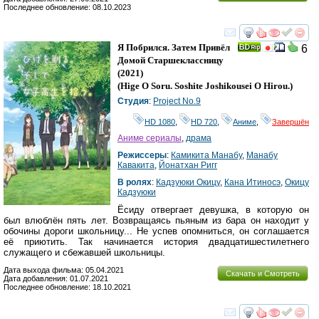
Последнее обновление: 08.10.2023
смотреть
инте
Я Побрился. Затем Привёл
6
Домой Старшеклассницу
(2021)
(
Hige O Soru. Soshite Joshikousei O Hirou.
)
Студия
:
Project No.9
HD 1080
,
HD 720
,
Аниме
,
Завершён
Аниме сериалы
,
драма
Режиссеры
:
Камикита Манабу
,
Манабу
Кавакита
,
Йонатхан Ригг
В ролях
:
Кадзуюки Окицу
,
Кана Итиносэ
,
Окицу
Кадзуюки
Ёсиду отвергает девушка, в которую он
был влюблён пять лет. Возвращаясь пьяным из бара он находит у
обочины дороги школьницу... Не успев опомниться, он соглашается
её приютить. Так начинается история двадцатишестилетнего
служащего и сбежавшей школьницы.
Дата выхода фильма: 05.04.2021
Скачать и Смотреть
Дата добавления: 01.07.2021
Последнее обновление: 18.10.2021