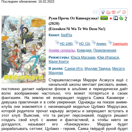
Последнее обновление: 16.02.2023
смотреть
инте
Руки Прочь От Кинокружка!
2
(2020)
(
Eizouken Ni Wa Te Wo Dasu Na!
)
Канал
:
NetFlix
HD 1080
,
HD 720
,
Аниме
,
Завершён
Аниме сериалы
,
Комедия
,
Приключения
Режиссеры
:
Юаса Масааки
,
Юки Игараси
,
Мари Коити
В ролях
:
Саири Ито
,
Муцуми Тамура
,
Мисато
Мацуока
Старшеклассница Мидори Асакуса ещё с
начальной школы мечтает рисовать аниме,
постоянно делает наброски фонов в альбоме и периодически даёт
волю воображению настолько, что может потеряться в своих
фантазиях. На землю её возвращает подруга Саяка Канамори -
девушка практичная и в себе уверенная. Однажды на показе аниме-
клуба они знакомятся с начинающей моделью Цубамэ Мидзусаки,
которой родители прочат карьеру актрисы и запрещают вступать в
этот клуб. Выяснив, что та рисует персонажей, подруги решают
создать свой клуб с аниме и фантастикой, а чтобы никто не
догадался, называют его «Кинокружок». Мидори будет
разрабатывать сеттинг, Цубамэ - героев, Саяка твёрдой рукой будет