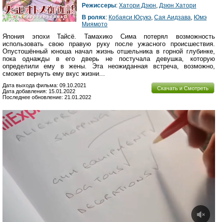
Режиссеры
:
Хатори Дзюн
,
Дзюн Хатори
В ролях
:
Кобаяси Юсукэ
,
Сая Аидзава
,
Юмэ
Миямото
Япония эпохи Тайсё. Тамахико Сима потерял возможность
использовать свою правую руку после ужасного происшествия.
Опустошённый юноша начал жизнь отшельника в горной глубинке,
пока однажды в его дверь не постучала девушка, которую
определили ему в жены. Эта неожиданная встреча, возможно,
сможет вернуть ему вкус жизни...
Дата выхода фильма: 09.10.2021
Скачать и Смотреть
Дата добавления: 15.01.2022
Последнее обновление: 21.01.2022