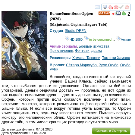
смотреть
инте
Волшебник-Воин Орфен
2
HD
(2020)
(
Majutsushi Orphen Hagure Tabi
)
Студия
:
Studio DEEN
HD 1080
,
to be continued...
,
Аниме
Аниме сериалы
,
Боевые искусства
,
Приключения
,
Фэнтези
,
драма
Режиссеры
:
Хамана Такаюки
,
Такаюки Хамана
В ролях
:
Сётаро Морикубо
,
Руми Окубо
,
Окубо
Руми
Волшебник, когда-то известный как лучший
ученик Башни Клыка, сейчас занимается
тем, что выбивает деньги из должников. Однако, как ни бей и ни
уговаривай, деньги беднякам достать — проблема, но вот один из
них выдаёт гениальную идею — достать деньги, выгодно женившись.
Орфен, который против воли оказался вовлечён в этот план,
встречает монстра, которого разыскивал ещё со времён обучения в
Башне Клыка. И если все вокруг готовы убить монстра, то Орфен
хочет защитить его, ведь ему известен его секрет. Пытаясь вернуть
монстру его человеческий облик, Орфен натыкается на множество
других тайн, в том числе хранящих разгадку о сути этого мира.
Дата выхода фильма: 07.01.2020
Скачать и Смотреть
Дата добавления: 07.04.2020