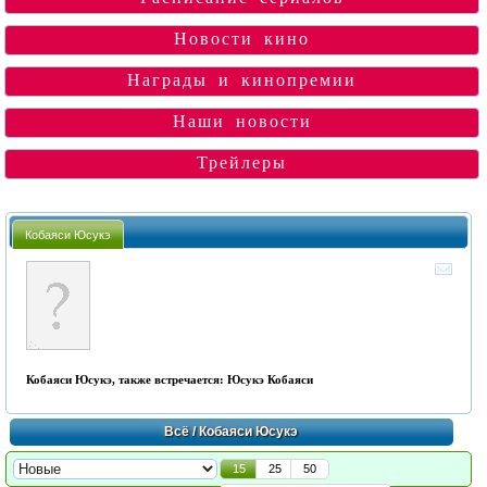
Новости кино
Награды и кинопремии
Наши новости
Трейлеры
Кобаяси Юсукэ
Кобаяси Юсукэ, также встречается: Юсукэ Кобаяси
Всё
/ Кобаяси Юсукэ
15
25
50