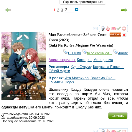
Скрывать просмотренные
1
2
3
смотреть
инте
Моя Возлюбленная Забыла Свои
HD
Очки
(2023)
(
Suki Na Ko Ga Megane Wo Wasureta
)
HD 1080
,
to be continued...
,
Аниме
Аниме сериалы
,
Комедия
,
Мелодрама
Режиссеры
:
Кудо Сусуму
,
Кацумаса Ёкоминэ
,
Сёхэй Адати
В ролях
:
Ито Масахиро
,
Вакаяма Сион
,
Кобаяси Юсукэ
Школьнику Каэдэ Комуре очень нравится
его соседка по парте Аи Миэ, которая
носит очки. Парень отдал бы всё, чтобы
хоть раз увидеть её глаза без очков, и
однажды девушка его мечты приходит в школу без них.
Дата выхода фильма: 04.07.2023
Скачать
Дата добавления: 30.09.2023
Последнее обновление: 31.10.2023