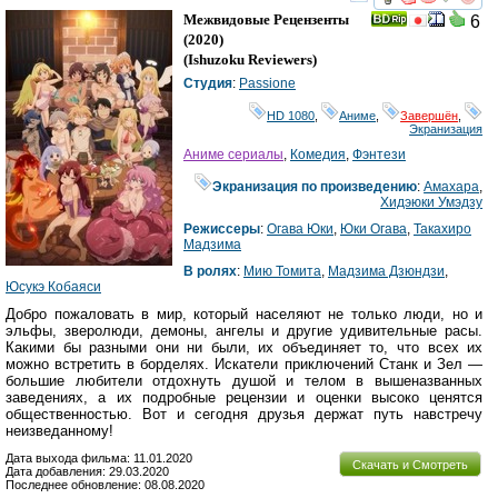
смотреть
инте
Межвидовые Рецензенты
6
(2020)
(
Ishuzoku Reviewers
)
Студия
:
Passione
HD 1080
,
Аниме
,
Завершён
,
Экранизация
Аниме сериалы
,
Комедия
,
Фэнтези
Экранизация по произведению
:
Амахара
,
Хидэюки Умэдзу
Режиссеры
:
Огава Юки
,
Юки Огава
,
Такахиро
Мадзима
В ролях
:
Мию Томита
,
Мадзима Дзюндзи
,
Юсукэ Кобаяси
Добро пожаловать в мир, который населяют не только люди, но и
эльфы, зверолюди, демоны, ангелы и другие удивительные расы.
Какими бы разными они ни были, их объединяет то, что всех их
можно встретить в борделях. Искатели приключений Станк и Зел —
большие любители отдохнуть душой и телом в вышеназванных
заведениях, а их подробные рецензии и оценки высоко ценятся
общественностью. Вот и сегодня друзья держат путь навстречу
неизведанному!
Дата выхода фильма: 11.01.2020
Скачать и Смотреть
Дата добавления: 29.03.2020
Последнее обновление: 08.08.2020