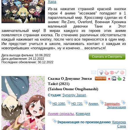
Хара
Из-за нажатия странной красной кнопки
герои 4 аниме "иссекаев" попадают в 1
параллельный мир. Кроссовер сделан из 4
аниме: Re:Zero, Overlord, Военная Хроника
маленькой девочки Тани и Этот
замечательный мир! В мирах каждого из героев этих аниме
появляется странная кнопка. По стечению различных обстоятельств
каждый нажимает на кнопку, после чего все переносятся в один мир.
Им предстоит учиться в школе, налаживать контакт с каждым из
новоприбывших «попаданцев», ну и конечно... веселиться!
Дата выхода фильма: 10.06.2022
Скачать и Смотреть
Дата добавления: 24.12.2022
Последнее обновление: 30.12.2022
смотреть
инте
Сказка О Девушке Эпохи
2
HD
Тайсё
(2021)
(
Taishou Otome Otogibanashi
)
Студия
:
Synergy Japan
HD 1080
,
HD 720
,
Аниме
,
Завершён
,
Экранизация
Аниме сериалы
,
Комедия
Экранизация по произведению
:
Кириока
Сана