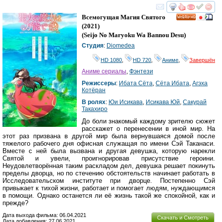
смотреть
инте
Всемогущая Магия Святого
HD
(2021)
(
Seijo No Maryoku Wa Bannou Desu
)
Студия
:
Diomedea
HD 1080
,
HD 720
,
Аниме
,
Завершён
Аниме сериалы
,
Фэнтези
Режиссеры
:
Ибата Сёта
,
Сёта Ибата
,
Агэха
Котёран
В ролях
:
Юи Исикава
,
Исикава Юй
,
Сакурай
Такахиро
До боли знакомый каждому зрителю сюжет
расскажет о перенесении в иной мир. На
этот раз призвана в другой мир была вернувшаяся домой после
тяжелого рабочего дня офисная служащая по имени Сэй Таканаси.
Вместе с ней была вызвана и другая девушка, которую нарекли
Святой и увели, проигнорировав присутствие героини.
Неудовлетворённая таким раскладом дел, девушка решает покинуть
пределы дворца, но по стечению обстоятельств начинает работать в
Исследовательском институте при дворце. Постепенно Сэй
привыкает к тихой жизни, работает и помогает людям, нуждающимся
в помощи. Однако останется ли её жизнь такой же спокойной, как и
прежде?
Дата выхода фильма: 06.04.2021
Скачать и Смотреть
Дата добавления: 27.06.2021