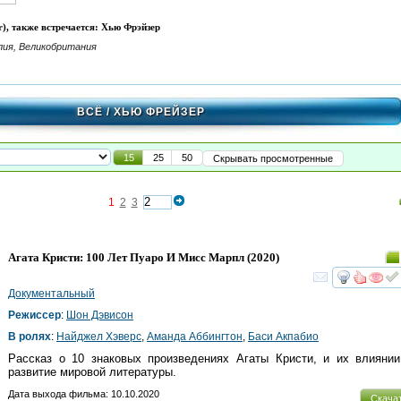
), также встречается: Хью Фрэйзер
лия, Великобритания
ВСЁ
/ ХЬЮ ФРЕЙЗЕР
15
25
50
Скрывать просмотренные
1
2
3
Агата Кристи: 100 Лет Пуаро И Мисс Марпл
(2020)
смот
Документальный
Режиссер
:
Шон Дэвисон
В ролях
:
Найджел Хэверс
,
Аманда Аббингтон
,
Баси Акпабио
Рассказ о 10 знаковых произведениях Агаты Кристи, и их влиянии
развитие мировой литературы.
Дата выхода фильма: 10.10.2020
Скача