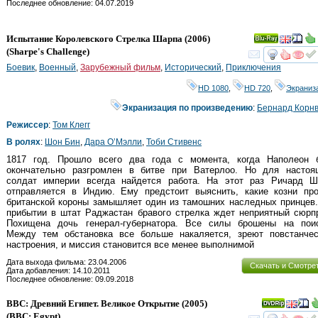
Последнее обновление: 04.07.2019
Испытание Королевского Стрелка Шарпа
(2006)
Ray
(
Sharpe's Challenge
)
смот
Боевик
,
Военный
,
Зарубежный фильм
,
Исторический
,
Приключения
HD 1080
,
HD 720
,
Экраниз
Экранизация по произведению
:
Бернард Корн
Режиссер
:
Том Клегг
В ролях
:
Шон Бин
,
Дара О’Мэлли
,
Тоби Стивенс
1817 год. Прошло всего два года с момента, когда Наполеон 
окончательно разгромлен в битве при Ватерлоо. Но для настоя
солдат империи всегда найдется работа. На этот раз Ричард Ш
отправляется в Индию. Ему предстоит выяснить, какие козни про
британской короны замышляет один из тамошних наследных принцев
прибытии в штат Раджастан бравого стрелка ждет неприятный сюрп
Похищена дочь генерал-губернатора. Все силы брошены на поис
Между тем обстановка все больше накаляется, зреют повстанчес
настроения, и миссия становится все менее выполнимой
Дата выхода фильма: 23.04.2006
Скачать и Смотре
Дата добавления: 14.10.2011
Последнее обновление: 09.09.2018
BBC: Древний Египет. Великое Открытие
(2005)
(
BBC: Egypt
)