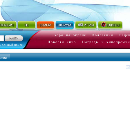
ИМАЦИЯ
ТВ
ЮМОР
ФОРУМ
ИГРЫ
КЛИПЫ
Скоро на экране
Коллекции
Реце
Новости кино
Награды и кинопремии
иренный поиск
афии