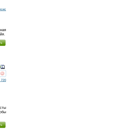
псис
ная
йя.
ть
реть
интересует
 720
исты
обы
ть