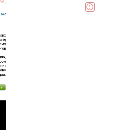
реть
интересует
Сакс
ких
зад
емя
огов
а —
ию,
ером
авит
ону
ии,
ть