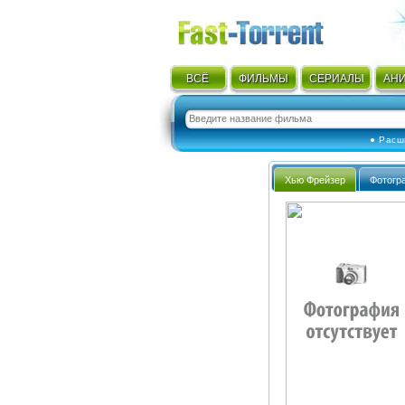
ВСЁ
ФИЛЬМЫ
СЕРИАЛЫ
АН
● Расш
Хью Фрейзер
Фотогр