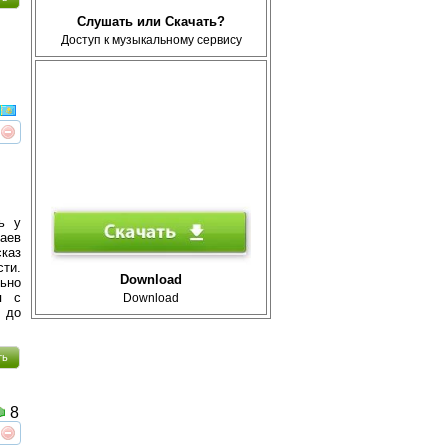
Слушать или Скачать?
Доступ к музыкальному сервису
реть
интересует
ь у
баев
каз
сти.
Download
ьно
я с
Download
 до
ть
8
реть
интересует