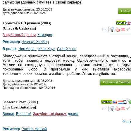
самых загадочных случаев в своей карьере.
Дата выхода фильма: 23.08.2003
Скача
Дата добавления: 22.02.2024
Суматоха С Трупами
(2003)
(
Chaos & Cadavers
)
смот
Зарубежный фильм
,
Комедия
Режиссер
:
Никлаус Хилбер
В ролях
:
Ник Моран
,
Кили Хоуз
,
Стив Хисон
Молодожены приезжают в старый замок, переделанный в гостиницу,
того чтобы провести медовый месяц. Одновременно с ними со в
Англии на ежегодную конференцию в замок съезжаются владел
похоронных бюро. В программе у них выставка аксессуар
технологических новинок и забег с гробами. А так же убийство.
Дата выхода фильма: 15.05.2003
Скачать и Смотре
Дата добавления: 09.02.2014
Последнее обновление: 09.02.2014
Забытая Рота
(2001)
(
The Lost Battalion
)
смот
Боевик
,
Военный
,
Зарубежный фильм
,
драма
HD
Режиссер
:
Рассел Малкэй