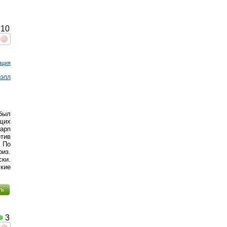
10
реть
интересует
ация
вэлл
был
щих
арп
тив
. По
риз.
ки.
кие
ть
3