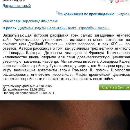
смот
Документальный
Экранизация по произведению
:
Эндрю 
Режиссер
:
Фердинанд Фэйрфакс
В ролях
:
Джулиан Вэдхэм
,
Валентайн Пелка
,
Кэролайн Лэнгриш
Захватывающая история раскрытия трех самых загадочных египетс
тайн. Удивительное путешествие в историю на много сотен лет на
покажет нам Дрейний Египет — время вопросов, и век XIX — вр
ответов. Авторы расскажут о том, как усилиями трех великих египтол
— Говарда Картера, Джованни Бельцони и Франсуа Шампольон
человечество вновь открыло для себя древнеегипетскую цивилизац
утерянную, казалось, навсегда. Мы сможем вместе с Ховардом Карт
впервые войти в гробницу Тутанхамона, увидеть, как Бельцони предст
миру величайшие артефакты эпохи Рамзеса II, помочь Шомполли
расшифровать египетские иероглифы. Мифы древнейшей цивилизац
столетия погребенные в песках готовы рассказать свою тайну.
Дата выхода фильма: 30.10.2005
Скачать и Смотре
Дата добавления: 12.09.2011
Последнее обновление: 12.09.2011