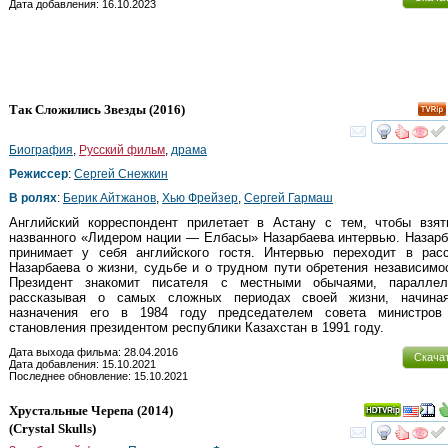
Дата добавления: 16.10.2023
Так Сложились Звезды
(2016)
смот
Биография
,
Русский фильм
,
драма
Режиссер
:
Сергей Снежкин
В ролях
:
Берик Айтжанов
,
Хью Фрейзер
,
Сергей Гармаш
Английский корреспондент прилетает в Астану с тем, чтобы взят
названного «Лидером нации — Елбасы» Назарбаева интервью. Назар
принимает у себя английского гостя. Интервью переходит в расс
Назарбаева о жизни, судьбе и о трудном пути обретения независимо
Президент знакомит писателя с местными обычаями, параллел
рассказывая о самых сложных периодах своей жизни, начина
назначения его в 1984 году председателем совета министров
становления президентом республики Казахстан в 1991 году.
Дата выхода фильма: 28.04.2016
Скача
Дата добавления: 15.10.2021
Последнее обновление: 15.10.2021
Хрустальные Черепа
(2014)
(
Crystal Skulls
)
смот