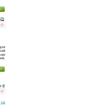
ть
реть
интересует
 для
сей
ьцы
ов,
ть
8
реть
интересует
 720