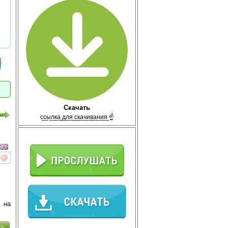
Скачать
с̲с̲ы̲л̲к̲а̲ ̲д̲л̲я̲ ̲с̲к̲а̲ч̲и̲в̲а̲н̲и̲я̲ ☝
реть
интересует
 на
ть