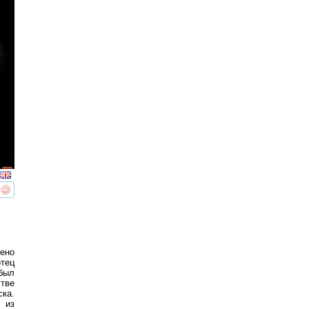
реть
интересует
дено
отец
 был
стве
ка.
 из