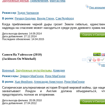
Зарубежный фильм
,
Приключения
,
Фантастика
Про апокали
Режиссер
:
Тодор Чапканов
В ролях
:
Ричард Берджи
,
Венди Гленн
,
Сэм Редфорд
Когда приближение черной дыры грозит Земле гибелью, единствен
надежда на спасение может находиться среди руин древнего храма ма
Дата выхода фильма: 14.09.2014
Скачать и Смотре
Дата добавления: 27.12.2014
Последнее обновление: 14.04.2015
Сапоги На Уайтхолле
(2010)
(
Jackboots On Whitehall
)
смот
HD
Военный
,
Зарубежные мультфильмы
,
Комедия
Режиссеры
:
Эдвард МакГенри
,
Рори МакГенри
В ролях
:
Хью Фрейзер
,
Александр Армстронг
,
Рори МакГенри
Сатирическая альтернативная история Второй мировой войны, где нац
захватывают Лондон и Англия должна объединиться, чт
предотвратить полное их вторжении.
Дата выхода фильма: 20.06.2010
Скачать и Смотре
Дата добавления: 27.04.2012