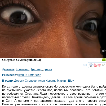
Смерть В Семинарии
(2003)
смот
Детектив
,
Криминал
,
Триллер
,
драма
Режиссер
:
Джонни Кэмпбелл
В ролях
:
Джесси Спенсер
,
Алан Ховард
,
Мартин Шоу
Когда тело студента англиканского богословского колледжа было най
на пустынном участке берега под песчаным оползнем, его богатый 
потребовал от Скотланд-Ярда пересмотреть свое решение, что это
несчастный случай. Коммандер Далглиш в свое время побывал в дет
в Сент Ансельме и соглашается заехать туда в счет своего отпус
Вместо увеселительного визита он оказывается втянутым в один