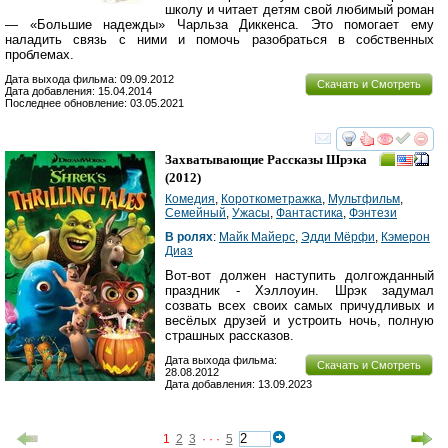
школу и читает детям свой любимый роман
— «Большие надежды» Чарльза Диккенса. Это помогает ему
наладить связь с ними и помочь разобраться в собственных
проблемах.
Дата выхода фильма: 09.09.2012
Скачать и Смотреть
Дата добавления: 15.04.2014
Последнее обновление: 03.05.2021
смотреть
инте
Захватывающие Рассказы Шрэка
(2012)
Комедия
,
Короткометражка
,
Мультфильм
,
Семейный
,
Ужасы
,
Фантастика
,
Фэнтези
В ролях
:
Майк Майерс
,
Эдди Мёрфи
,
Кэмерон
Диаз
Вот-вот должен наступить долгожданный
праздник - Хэллоуин. Шрэк задумал
созвать всех своих самых причудливых и
весёлых друзей и устроить ночь, полную
страшных рассказов.
Дата выхода фильма:
Скачать и Смотреть
28.08.2012
Дата добавления: 13.09.2023
1
2
3
· · ·
5