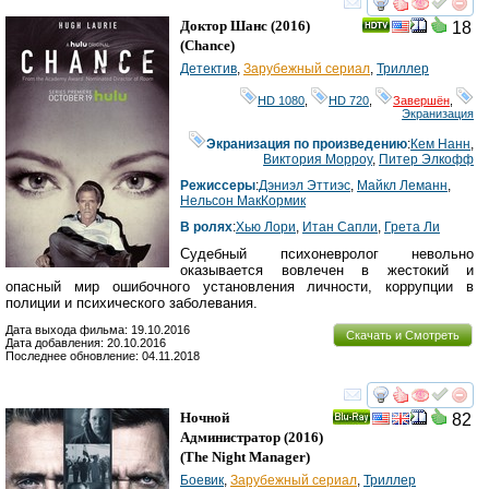
смотреть
инте
Доктор Шанс
(2016)
18
(
Chance
)
Детектив
,
Зарубежный сериал
,
Триллер
HD 1080
,
HD 720
,
Завершён
,
Экранизация
Экранизация по произведению
:
Кем Нанн
,
Виктория Морроу
,
Питер Элкофф
Режиссеры
:
Дэниэл Эттиэс
,
Майкл Леманн
,
Нельсон МакКормик
В ролях
:
Хью Лори
,
Итан Сапли
,
Грета Ли
Судебный психоневролог невольно
оказывается вовлечен в жестокий и
опасный мир ошибочного установления личности, коррупции в
полиции и психического заболевания.
Дата выхода фильма: 19.10.2016
Скачать и Смотреть
Дата добавления: 20.10.2016
Последнее обновление: 04.11.2018
смотреть
инте
Ночной
82
Ray
Администратор
(2016)
(
The Night Manager
)
Боевик
,
Зарубежный сериал
,
Триллер