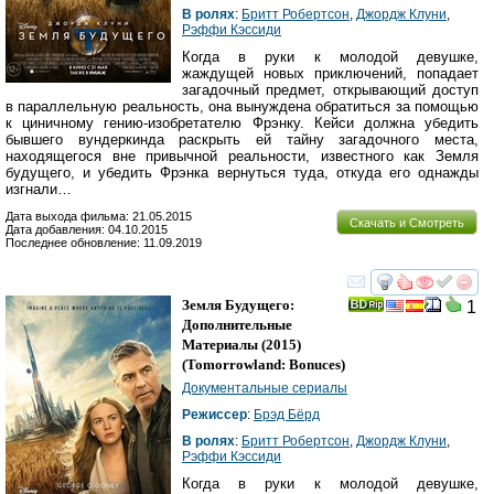
В ролях
:
Бритт Робертсон
,
Джордж Клуни
,
Рэффи Кэссиди
Когда в руки к молодой девушке,
жаждущей новых приключений, попадает
загадочный предмет, открывающий доступ
в параллельную реальность, она вынуждена обратиться за помощью
к циничному гению-изобретателю Фрэнку. Кейси должна убедить
бывшего вундеркинда раскрыть ей тайну загадочного места,
находящегося вне привычной реальности, известного как Земля
будущего, и убедить Фрэнка вернуться туда, откуда его однажды
изгнали…
Дата выхода фильма: 21.05.2015
Скачать и Смотреть
Дата добавления: 04.10.2015
Последнее обновление: 11.09.2019
смотреть
инте
Земля Будущего:
1
Дополнительные
Материалы
(2015)
(
Tomorrowland: Bonuces
)
Документальные сериалы
Режиссер
:
Брэд Бёрд
В ролях
:
Бритт Робертсон
,
Джордж Клуни
,
Рэффи Кэссиди
Когда в руки к молодой девушке,