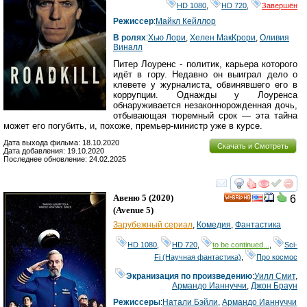
HD 1080
,
HD 720
,
Завершён
Режиссер
:
Майкл Кейллор
В ролях
:
Хью Лори
,
Хелен МакКрори
,
Оливия
Виналл
Питер Лоуренс - политик, карьера которого
идёт в гору. Недавно он выиграл дело о
клевете у журналиста, обвинявшего его в
коррупции. Однажды у Лоуренса
обнаруживается незаконнорожденная дочь,
отбывающая тюремный срок — эта тайна
может его погубить, и, похоже, премьер-министр уже в курсе.
Дата выхода фильма: 18.10.2020
Скачать и Смотреть
Дата добавления: 19.10.2020
Последнее обновление: 24.02.2025
смотреть
инте
Авеню 5
(2020)
6
HD
(
Avenue 5
)
Зарубежный сериал
,
Комедия
,
Фантастика
HD 1080
,
HD 720
,
to be continued...
,
Sci-
Fi (Научная фантастика)
,
Про космос
Экранизация по произведению
:
Уилл Смит
,
Армандо Ианнуччи
,
Джон Браун
Режиссеры
:
Натали Бэйли
,
Армандо Ианнуччи