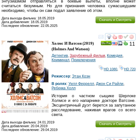
энтузиазмом отправляться в боевые вылеты, вполне может
считаться безумным. Но для признания человека сумасшедшим
необходимо, чтобы он сам подал заявление об этом.
Дата выхода фильма: 18.05.2019
Скачать и Смотреть
Дата добавления: 18.05.2019
Последнее обновление: 22.05.2025
смотреть
инте
Холмс И Ватсон
(2019)
11
Ray
(
Holmes And Watson
)
Детектив
,
Зарубежный фильм
,
Комедия
,
Криминал
,
Приключения
HD 1080
,
HD 720
Режиссер
:
Этан Коэн
В ролях
:
Уилл Феррелл
,
Джон Си Райли
,
Ребекка Холл
История о частном сыщике Шерлоке
Холмсе и его напарнике докторе Ватсоне.
Эксцентричный дуэт берется за запутанное
расследование, наживая врагов со всего
света.
Дата выхода фильма: 24.01.2019
Скачать и Смотреть
Дата добавления: 20.04.2019
Последнее обновление: 29.04.2019