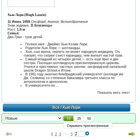
Хью Лори (Hugh Laurie)
11 Июнь 1959
Оксфорд, Англия, Великобритания
Знак зодиака:
♊ Близнецы
Рост:
1.9 м
Семья
:
Джо Грин - трое детей
Полное имя - Джеймс Хью Кэлам Лори.
Родители Хью Лори — шотландцы.
Хью, сын врача, терпеть не может народную медицину. Он
говорит, что скорее съест карандаш, чем выпьет настой трав.
Самый младший из четырёх детей — есть ещё брат и две
сестры. Посещал шотландскую пресвитерианскую церковь.
Учился в престижных частных школах: оксфордской начальной
школе Dragon School и Итоне.
В 1981 году окончил Кембриджский университет (колледж им.
Дж. Селвина) со степенью бакалавра третьего класса по
антропологии и археологии.
В университете во …
Показать весь текст
Всё
/ Хью Лори
15
25
50
Скрывать просмотренные
1
2
3
· · ·
5