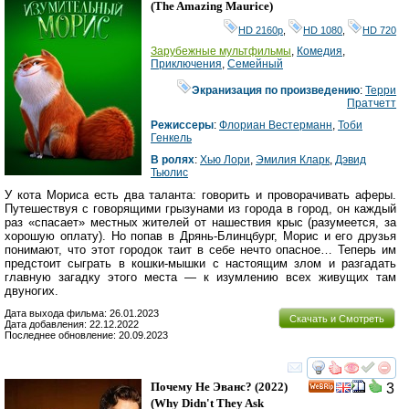
(
The Amazing Maurice
)
HD 2160р
,
HD 1080
,
HD 720
Зарубежные мультфильмы
,
Комедия
,
Приключения
,
Семейный
Экранизация по произведению
:
Терри
Пратчетт
Режиссеры
:
Флориан Вестерманн
,
Тоби
Генкель
В ролях
:
Хью Лори
,
Эмилия Кларк
,
Дэвид
Тьюлис
У кота Мориса есть два таланта: говорить и проворачивать аферы.
Путешествуя с говорящими грызунами из города в город, он каждый
раз «спасает» местных жителей от нашествия крыс (разумеется, за
хорошую оплату). Но попав в Дрянь-Блинцбург, Морис и его друзья
понимают, что этот городок таит в себе нечто опасное… Теперь им
предстоит сыграть в кошки-мышки с настоящим злом и разгадать
главную загадку этого места — к изумлению всех живущих там
двуногих.
Дата выхода фильма: 26.01.2023
Скачать и Смотреть
Дата добавления: 22.12.2022
Последнее обновление: 20.09.2023
смотреть
инте
Почему Не Эванс?
(2022)
3
(
Why Didn't They Ask