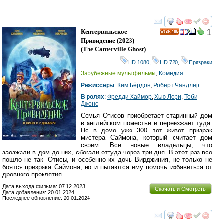
смотреть
инте
Кентервильское
1
HD
Привидение
(2023)
(
The Canterville Ghost
)
HD 1080
,
HD 720
,
Призраки
Зарубежные мультфильмы
,
Комедия
Режиссеры
:
Ким Бёрдон
,
Роберт Чандлер
В ролях
:
Фредди Хаймор
,
Хью Лори
,
Тоби
Джонс
Семья Отисов приобретает старинный дом
в английском поместье и переезжает туда.
Но в доме уже 300 лет живет призрак
мистера Саймона, который считает дом
своим. Все новые владельцы, что
заезжали в дом до них, сбегали оттуда через три дня. В этот раз все
пошло не так. Отисы, и особенно их дочь Вирджиния, не только не
боятся призрака Саймона, но и пытаются ему помочь избавиться от
древнего проклятия.
Дата выхода фильма: 07.12.2023
Скачать и Смотреть
Дата добавления: 20.01.2024
Последнее обновление: 20.01.2024