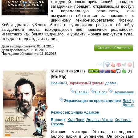
жаждущей новых приключений, попадает
загадочный предмет, открывающий доступ
в параллельную реальность, она
вынуждена обратиться за помощью к
циничному гению-изобретателю Фрэнку.
Кейси должна убедить бывшего вундеркинда раскрыть ей тайну
загадочного места, находящегося вне привычной реальности,
известного как Земля будущего, и убедить Фрэнка вернуться туда,
откуда его однажды изгнали…
Дата выхода фильма: 01.01.2015
Скачать и Смотреть
Дата добавления: 11.10.2015
Последнее обновление: 11.10.2015
смотреть
инте
Мистер Пип
(2012)
21
Ray
(
Mr. Pip
)
Военный
,
Зарубежный фильм
,
драма
HD 1080
,
HD 720
,
Экранизация
Экранизация по произведению
:
Ллойд
Джонс
Режиссер
:
Эндрю Адамсон
В ролях
:
Хью Лори
,
Экзанья Матси
,
Хилсвиль
Джоэль
История мистера Уоттса, последнего
белого парня в Бугенвиле. Он открывает