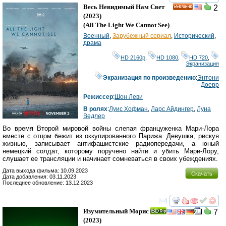
смотреть
инте
Весь Невидимый Нам Свет
2
HD
(2023)
(
All The Light We Cannot See
)
Военный
,
Зарубежный сериал
,
Исторический
,
драма
HD 2160р
,
HD 1080
,
HD 720
,
Экранизация
Экранизация по произведению
:
Энтони
Доерр
Режиссер
:
Шон Леви
В ролях
:
Луис Хофман
,
Ларс Айдингер
,
Луна
Ведлер
Во время Второй мировой войны слепая француженка Мари-Лора
вместе с отцом бежит из оккупированного Парижа. Девушка, рискуя
жизнью, записывает антифашистские радиопередачи, а юный
немецкий солдат, которому поручено найти и убить Мари-Лору,
слушает ее трансляции и начинает сомневаться в своих убеждениях.
Дата выхода фильма: 10.09.2023
Скачать
Дата добавления: 03.11.2023
Последнее обновление: 13.12.2023
смотреть
инте
Изумительный Морис
7
(2023)