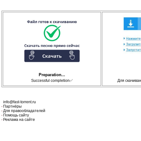
Preparation...
Successful completion✅
Для скачива
info@fast-torrent.ru
Партнёры
Для правообладателей
Помощь сайту
Реклама на сайте