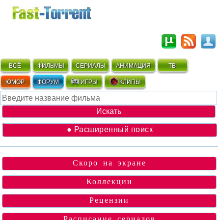
ВСЁ
ФИЛЬМЫ
СЕРИАЛЫ
АНИМАЦИЯ
ТВ
ЮМОР
ФОРУМ
ИГРЫ
КЛИПЫ
● Расширенный поиск
Скоро на экране
Коллекции
Рецензии
Расписание сериалов