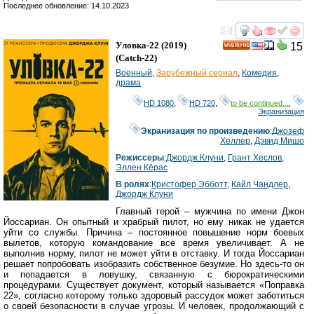
Последнее обновление: 14.10.2023
смотреть
инте
Уловка-22
(2019)
15
HD
(
Catch-22
)
Военный
,
Зарубежный сериал
,
Комедия
,
драма
HD 1080
,
HD 720
,
to be continued...
,
Экранизация
Экранизация по произведению
:
Джозеф
Хеллер
,
Дэвид Мишо
Режиссеры
:
Джордж Клуни
,
Грант Хеслов
,
Эллен Кёрас
В ролях
:
Кристофер Эбботт
,
Кайл Чандлер
,
Джордж Клуни
Главный герой – мужчина по имени Джон
Йоссариан. Он опытный и храбрый пилот, но ему никак не удается
уйти со службы. Причина – постоянное повышение норм боевых
вылетов, которую командование все время увеличивает. А не
выполнив норму, пилот не может уйти в отставку. И тогда Йоссариан
решает попробовать изобразить собственное безумие. Но здесь-то он
и попадается в ловушку, связанную с бюрократическими
процедурами. Существует документ, который называется «Поправка
22», согласно которому только здоровый рассудок может заботиться
о своей безопасности в случае угрозы. И человек, продолжающий с