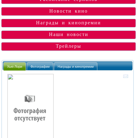
Новости кино
Награды и кинопремии
Наши новости
Трейлеры
Хью Лори
Фотографии
Награды и кинопремии