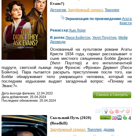
Evans?
)
Детектив
,
Зарубежный сериал
,
Триллер
Экранизация по произведению
:
Агата
Кристи
Режиссер
:
Хью Лори
В ролях
:
Люси Бойнтон
,
Уилл Поултер
,
Мейв
Дермоди
Основанный на культовом романе Агаты
Кристи 1934 года, сериал рассказывает о
сыне местного священника Бобби Джонсе
(Уилл Поултер) и его интеллигентной
подруге, светской львице леди Фрэнсис «Фрэнки» Дервент (Люси
Бойнтон). Пара пытается раскрыть преступление после того, как
Бобби обнаруживает тело умирающего человека, который на
последнем издыхании выдает загадочный вопрос: «Почему не
Эванс?».
Дата выхода фильма: 12.04.2022
Скачать и Смотреть
Дата добавления: 25.04.2024
Последнее обновление: 25.04.2024
смотреть
инте
Скользкий Путь
(2020)
4
(
Roadkill
)
Зарубежный сериал
,
Триллер
,
драма