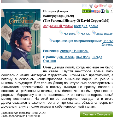
смотреть
инте
История Дэвида
4
Ray
Копперфилда
(2020)
(
The Personal History Of David Copperfield
)
Зарубежный фильм
,
Комедия
,
драма
HD 1080
,
HD 720
,
Экранизация
Экранизация по произведению
:
Чарльз
Диккенс
Режиссер
:
Армандо Ианнуччи
В ролях
:
Дев Патель
,
Хью Лори
,
Тильда
Суинтон
Отец Дэвида погиб, когда его ещё не было
на свете. Спустя некоторое время мать
сошлась с неким мистером Мэрдстоном. Отчим был прагматиком, а
потому в основном концентрировал внимание парня на учёбе и
мыслях о будущем. Вот только Дэвид по натуре был авантюристом и
любителем приключений, а потому никогда не прислушивался к
советам и требованиям отчима, тем более, что он был для него не
родным. Мэрдстону это не нравилось, и он начал внедрять новый
метод воспитания. На этой почве разгорелся скандал и в итоге
Дэвид оказался в школе-интернате, где сначала обзавёлся верными
друзьями, а чуть позже открыл в себе невероятный талант.
Дата выхода фильма: 10.01.2020
Скачать и Смотреть
Дата добавления: 17.09.2020