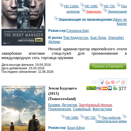
HD 2160р
,
HD 1080
,
HD 720
,
Про
шпионов
,
Завершён
,
Экранизация
Экранизация по произведению
:
Джон ле
Карре
Режиссер
:
Сюзанна Бир
В ролях
:
Том Хиддлстон
,
Хью Лори
,
Элизабет
Дебики
Ночной администратор европейского отеля
завербован агентами спецслужб для проникновения в
международную сеть торговца оружием.
Дата выхода фильма: 19.04.2016
Скачать и Смотреть
Дата добавления: 23.03.2016
Последнее обновление: 11.06.2026
смотреть
инте
Земля Будущего
377
Ray
(2015)
(
Tomorrowland
)
Боевик
,
Детектив
,
Зарубежный фильм
,
Приключения
,
Семейный
,
Фантастика
HD 1080
,
HD 720
,
Про роботов
,
Параллельные миры
Режиссер
:
Брэд Бёрд