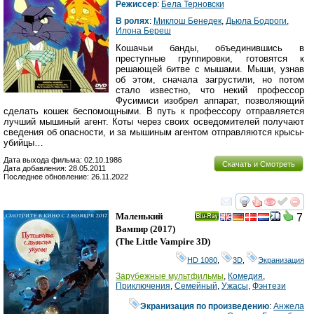
Режиссер
:
Бела Терновски
В ролях
:
Миклош Бенедек
,
Дьюла Бодроги
,
Илона Береш
Кошачьи банды, объединившись в
преступные группировки, готовятся к
решающей битве с мышами. Мыши, узнав
об этом, сначала загрустили, но потом
стало известно, что некий профессор
Фусимиси изобрел аппарат, позволяющий
сделать кошек беспомощными. В путь к профессору отправляется
лучший мышиный агент. Коты через своих осведомителей получают
сведения об опасности, и за мышиным агентом отправляются крысы-
убийцы…
Дата выхода фильма: 02.10.1986
Скачать и Смотреть
Дата добавления: 28.05.2011
Последнее обновление: 26.11.2022
смотреть
инте
Маленький
7
Ray
Вампир
(2017)
(
The Little Vampire 3D
)
HD 1080
,
3D
,
Экранизация
Зарубежные мультфильмы
,
Комедия
,
Приключения
,
Семейный
,
Ужасы
,
Фэнтези
Экранизация по произведению
:
Анжела