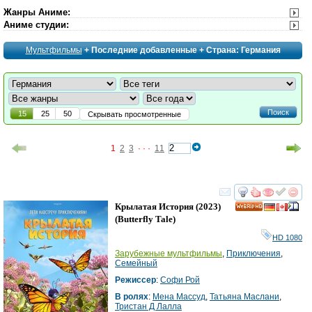
Жанры Аниме
:
Аниме студии
:
Мультфильмы
+ Последние добавленные + Страна: Германия
Поиск
15
25
50
Скрывать просмотренные
1
2
3
· · ·
11
смотреть
инте
Крылатая История
(2023)
HD
(
Butterfly Tale
)
HD 1080
Зарубежные мультфильмы
,
Приключения
,
Семейный
Режиссер
:
Софи Рой
В ролях
:
Мена Массуд
,
Татьяна Маслани
,
Тристан Д Лалла