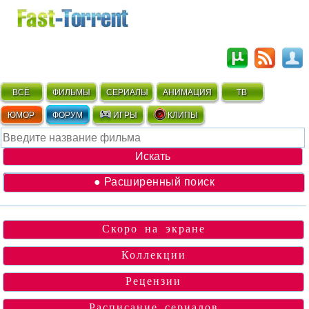
ВСЁ
ФИЛЬМЫ
СЕРИАЛЫ
АНИМАЦИЯ
ТВ
ЮМОР
ФОРУМ
ИГРЫ
КЛИПЫ
● Расширенный поиск
Скоро на экране
Коллекции
Рецензии
Расписание сериалов