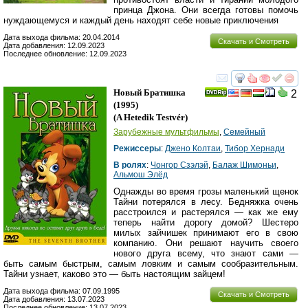
принца Джона. Они всегда готовы помочь
нуждающемуся и каждый день находят себе новые приключения
Дата выхода фильма: 20.04.2014
Скачать и Смотреть
Дата добавления: 12.09.2023
Последнее обновление: 12.09.2023
смотреть
инте
Новый Братишка
2
(1995)
(
A Hetedik Testvér
)
Зарубежные мультфильмы
,
Семейный
Режиссеры
:
Джено Колтаи
,
Тибор Хернади
В ролях
:
Чонгор Сзэлэй
,
Балаж Шимоньи
,
Альмош Элёд
Однажды во время грозы маленький щенок
Тайни потерялся в лесу. Бедняжка очень
расстроился и растерялся — как же ему
теперь найти дорогу домой? Шестеро
милых зайчишек принимают его в свою
компанию. Они решают научить своего
нового друга всему, что знают сами —
быть самым быстрым, самым ловким и самым сообразительным.
Тайни узнает, каково это — быть настоящим зайцем!
Дата выхода фильма: 07.09.1995
Скачать и Смотреть
Дата добавления: 13.07.2023
Последнее обновление: 13.07.2023