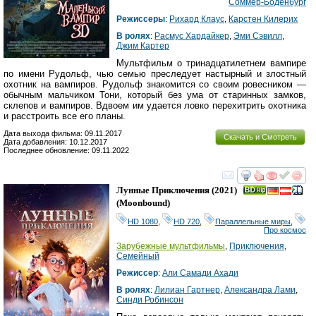
Соммер-Боденбург
Режиссеры
:
Рихард Клаус
,
Карстен Килерих
В ролях
:
Расмус Хардайкер
,
Эми Сэвилл
,
Джим Картер
Мультфильм о тринадцатилетнем вампире
по имени Рудольф, чью семью преследует настырный и злостный
охотник на вампиров. Рудольф знакомится со своим ровесником —
обычным мальчиком Тони, который без ума от старинных замков,
склепов и вампиров. Вдвоем им удается ловко перехитрить охотника
и расстроить все его планы.
Дата выхода фильма: 09.11.2017
Скачать и Смотреть
Дата добавления: 10.12.2017
Последнее обновление: 09.11.2022
смотреть
инте
Лунные Приключения
(2021)
(
Moonbound
)
HD 1080
,
HD 720
,
Параллельные миры
,
Про космос
Зарубежные мультфильмы
,
Приключения
,
Семейный
Режиссер
:
Али Самади Ахади
В ролях
:
Лилиан Гартнер
,
Александра Лами
,
Синди Робинсон