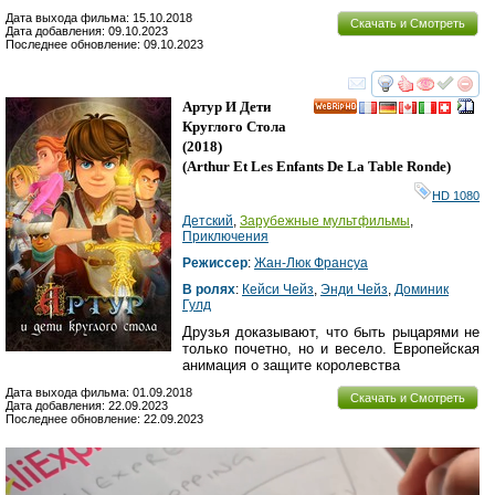
Дата выхода фильма: 15.10.2018
Скачать и Смотреть
Дата добавления: 09.10.2023
Последнее обновление: 09.10.2023
смотреть
инте
Артур И Дети
HD
Круглого Стола
(2018)
(
Arthur Et Les Enfants De La Table Ronde
)
HD 1080
Детский
,
Зарубежные мультфильмы
,
Приключения
Режиссер
:
Жан-Люк Франсуа
В ролях
:
Кейси Чейз
,
Энди Чейз
,
Доминик
Гулд
Друзья доказывают, что быть рыцарями не
только почетно, но и весело. Европейская
анимация о защите королевства
Дата выхода фильма: 01.09.2018
Скачать и Смотреть
Дата добавления: 22.09.2023
Последнее обновление: 22.09.2023