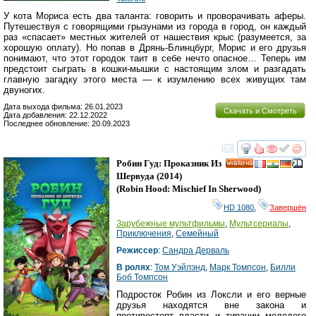
У кота Мориса есть два таланта: говорить и проворачивать аферы.
Путешествуя с говорящими грызунами из города в город, он каждый
раз «спасает» местных жителей от нашествия крыс (разумеется, за
хорошую оплату). Но попав в Дрянь-Блинцбург, Морис и его друзья
понимают, что этот городок таит в себе нечто опасное… Теперь им
предстоит сыграть в кошки-мышки с настоящим злом и разгадать
главную загадку этого места — к изумлению всех живущих там
двуногих.
Дата выхода фильма: 26.01.2023
Скачать и Смотреть
Дата добавления: 22.12.2022
Последнее обновление: 20.09.2023
смотреть
инте
Робин Гуд: Проказник Из
HD
Шервуда
(2014)
(
Robin Hood: Mischief In Sherwood
)
HD 1080
,
Завершён
Зарубежные мультфильмы
,
Мультсериалы
,
Приключения
,
Семейный
Режиссер
:
Сандра Дерваль
В ролях
:
Том Уэйлэнд
,
Марк Томпсон
,
Билли
Боб Томпсон
Подросток Робин из Локсли и его верные
друзья находятся вне закона и
противостоят власти и тирании молодого