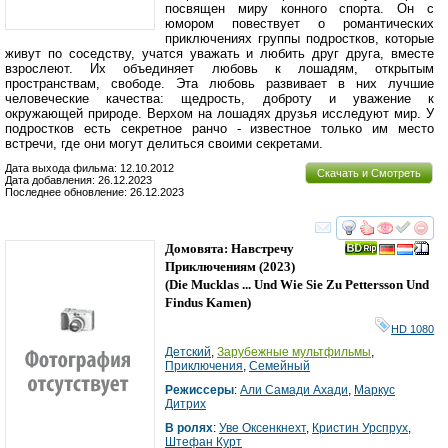
посвящен миру конного спорта. Он c
юмором повествует о романтических
приключениях группы подростков, которые
живут по соседству, учатся уважать и любить друг друга, вместе
взрослеют. Их объединяет любовь к лошадям, открытым
пространствам, свободе. Эта любовь развивает в них лучшие
человеческие качества: щедрость, доброту и уважение к
окружающей природе. Верхом на лошадях друзья исследуют мир. У
подростков есть секретное ранчо - известное только им место
встречи, где они могут делиться своими секретами.
Дата выхода фильма: 12.10.2012
Скачать и Смотреть
Дата добавления: 26.12.2023
Последнее обновление: 26.12.2023
смотреть
инте
Домовята: Навстречу
Приключениям
(2023)
(
Die Mucklas ... Und Wie Sie Zu Pettersson Und
Findus Kamen
)
HD 1080
Детский
,
Зарубежные мультфильмы
,
Приключения
,
Семейный
Режиссеры
:
Али Самади Ахади
,
Маркус
Дитрих
В ролях
:
Уве Оксенкнехт
,
Кристин Урспрух
,
Штефан Курт