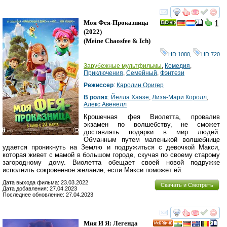
смотреть
инте
Моя Фея-Проказница
1
(2022)
(
Meine Chaosfee & Ich
)
HD 1080
,
HD 720
Зарубежные мультфильмы
,
Комедия
,
Приключения
,
Семейный
,
Фэнтези
Режиссер
:
Каролин Оригер
В ролях
:
Йелла Хаазе
,
Лиза-Мари Королл
,
Алекс Авенелл
Крошечная фея Виолетта, провалив
экзамен по волшебству, не сможет
доставлять подарки в мир людей.
Обманным путем маленькой волшебнице
удается проникнуть на Землю и подружиться с девочкой Макси,
которая живет с мамой в большом городе, скучая по своему старому
загородному дому. Виолетта обещает своей новой подружке
исполнить сокровенное желание, если Макси поможет ей.
Дата выхода фильма: 23.03.2022
Скачать и Смотреть
Дата добавления: 27.04.2023
Последнее обновление: 27.04.2023
смотреть
инте
Мия И Я: Легенда