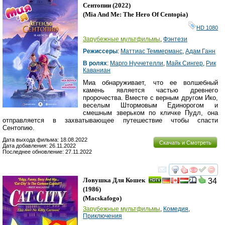
HD
Сентопии
(2022)
(
Mia And Me: The Hero Of Centopia
)
HD 1080
Зарубежные мультфильмы
,
Фэнтези
Режиссеры
:
Маттиас Теммерманс
,
Адам Ганн
В ролях
:
Марго Нуччетелли
,
Майк Сингер
,
Рик
Каваниан
Миа обнаруживает, что ее волшебный
камень является частью древнего
пророчества. Вместе с верным другом Ико,
веселым Штормовым Единорогом и
смешным зверьком по кличке Пудл, она
отправляется в захватывающее путешествие чтобы спасти
Сентопию.
Дата выхода фильма: 18.08.2022
Скачать и Смотреть
Дата добавления: 26.11.2022
Последнее обновление: 27.11.2022
смотреть
инте
Ловушка Для Кошек
34
(1986)
(
Macskafogo
)
Зарубежные мультфильмы
,
Комедия
,
Приключения