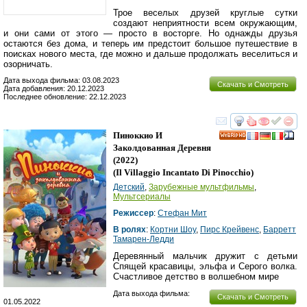
Трое веселых друзей круглые сутки
создают неприятности всем окружающим,
и они сами от этого — просто в восторге. Но однажды друзья
остаются без дома, и теперь им предстоит большое путешествие в
поисках нового места, где можно и дальше продолжать веселиться и
озорничать.
Дата выхода фильма: 03.08.2023
Скачать и Смотреть
Дата добавления: 20.12.2023
Последнее обновление: 22.12.2023
смотреть
инте
Пиноккио И
HD
Заколдованная Деревня
(2022)
(
Il Villaggio Incantato Di Pinocchio
)
Детский
,
Зарубежные мультфильмы
,
Мультсериалы
Режиссер
:
Стефан Мит
В ролях
:
Кортни Шоу
,
Пирс Крейвенс
,
Барретт
Тамарен-Ледди
Деревянный мальчик дружит с детьми
Спящей красавицы, эльфа и Серого волка.
Счастливое детство в волшебном мире
Дата выхода фильма:
Скачать и Смотреть
01.05.2022