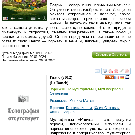
Патрик — совершенно необычный мотылек.
Он умен и очень изобретателен. А еще он
мечтает отправиться в далекое, самое
захватывающее приключение в своей
жизни. Но летать он так и не научился, так
как с самого детства у него всего одно крыло. Что ж, придется
прибегнуть к хитростям, смелым изобретениям, а также помощи
верных и веселых друзей. Он ни перед чем не остановится и не
оставит свою мечту — порхать в небе и, наконец, увидеть мир с
высоты полета.
Дата выхода фильма: 09.11.2023
Скачать и Смотреть
Дата добавления: 20.01.2024
Последнее обновление: 20.01.2024
смотреть
инте
Ранчо
(2012)
(
Le Ranch
)
Зарубежные мультфильмы
,
Мультсериалы
,
Семейный
Режиссер
:
Моника Матен
В ролях
:
Беттина Кенни
,
Юлия Стопель
,
Ханнес Морер
Мультфильм «Ранчо» – это прогулки
верхом, неисчерпаемый энтузиазм и
первые юношеские чувства, это скорость,
напряжение и соперничество. Мультсериал