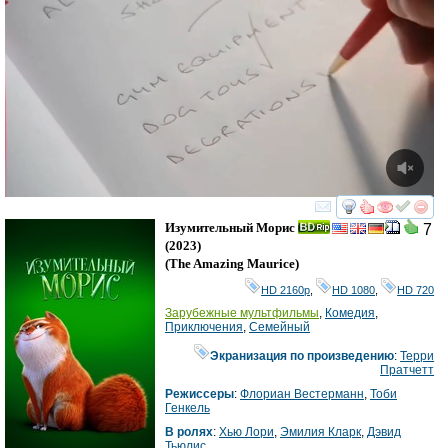
смотреть
инте
Изумительный Морис
7
(2023)
(
The Amazing Maurice
)
HD 2160р
,
HD 1080
,
HD 720
Зарубежные мультфильмы
,
Комедия
,
Приключения
,
Семейный
Экранизация по произведению
:
Терри
Пратчетт
Режиссеры
:
Флориан Вестерманн
,
Тоби
Генкель
В ролях
:
Хью Лори
,
Эмилия Кларк
,
Дэвид
Тьюлис