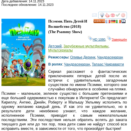
Дата добавления: 14.11.2023
Последнее обновление: 14.11.2023
смотреть
инте
Псэмми. Пять Детей И
HD
Волшебство
(2018)
(
The Psammy Show
)
HD 1080
,
Завершён
Детский
,
Зарубежные мультфильмы
,
Мультсериалы
Режиссеры
:
Оливье Деринк
,
Чандрасекаран
В ролях
:
Чандрасекаран
,
Тапаас Чакраварти
Сериал расскажет о фантастических
приключениях пятерых детей после их
встречи с удивительным, загадочным
существом по имени Псэмми, которого они
случайно обнаружили в особняке на пляже.
Псэмми – маленькое, зеленое существо с большим претензиями и
еще большей одержимостью к покупкам в Интернете! Он предлагает
Кириллу, Антею, Джейн, Роберту и Малышу Уильяму исполнять по
одному желанию каждый день. И как это ни удивительно, но в
результате дети неизбежно узнают, что каждое желание,
исполненное Псэмми, приводит к самым нежелательным
последствиям. Эти последствия нельзя обратить вспять до заката
текущего дня или до тех пор, пока дети сами не найдут способ все
исправить вместе, в зависимости от того, что произойдет быстрее!