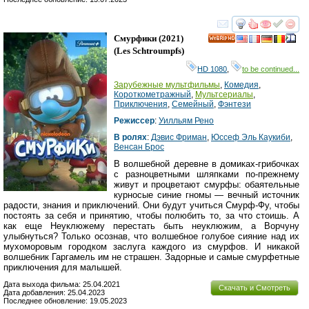
смотреть
инте
Смурфики
(2021)
HD
(
Les Schtroumpfs
)
HD 1080
,
to be continued...
Зарубежные мультфильмы
,
Комедия
,
Короткометражный
,
Мультсериалы
,
Приключения
,
Семейный
,
Фэнтези
Режиссер
:
Уилльям Рено
В ролях
:
Дэвис Фриман
,
Юссеф Эль Каукиби
,
Венсан Брос
В волшебной деревне в домиках-грибочках
с разноцветными шляпками по-прежнему
живут и процветают смурфы: обаятельные
курносые синие гномы — вечный источник
радости, знания и приключений. Они будут учиться Смурф-Фу, чтобы
постоять за себя и принятию, чтобы полюбить то, за что стоишь. А
как еще Неуклюжему перестать быть неуклюжим, а Ворчуну
улыбнуться? Только осознав, что волшебное голубое сияние над их
мухоморовым городком заслуга каждого из смурфов. И никакой
волшебник Гаргамель им не страшен. Задорные и самые смурфетные
приключения для малышей.
Дата выхода фильма: 25.04.2021
Скачать и Смотреть
Дата добавления: 25.04.2023
Последнее обновление: 19.05.2023