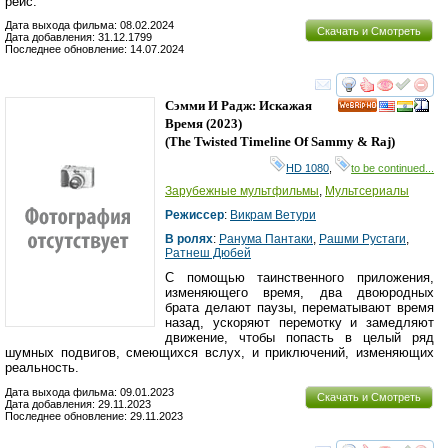
рейс.
Дата выхода фильма: 08.02.2024
Скачать и Смотреть
Дата добавления: 31.12.1799
Последнее обновление: 14.07.2024
смотреть
инте
Сэмми И Радж: Искажая
HD
Время
(2023)
(
The Twisted Timeline Of Sammy & Raj
)
HD 1080
,
to be continued...
Зарубежные мультфильмы
,
Мультсериалы
Режиссер
:
Викрам Ветури
В ролях
:
Ранума Пантаки
,
Рашми Рустаги
,
Ратнеш Дюбей
С помощью таинственного приложения,
изменяющего время, два двоюродных
брата делают паузы, перематывают время
назад, ускоряют перемотку и замедляют
движение, чтобы попасть в целый ряд
шумных подвигов, смеющихся вслух, и приключений, изменяющих
реальность.
Дата выхода фильма: 09.01.2023
Скачать и Смотреть
Дата добавления: 29.11.2023
Последнее обновление: 29.11.2023