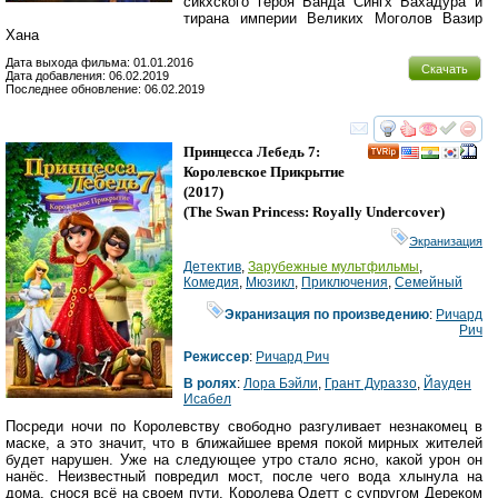
сикхского героя Банда Сингх Бахадура и
тирана империи Великих Моголов Вазир
Хана
Дата выхода фильма: 01.01.2016
Скачать
Дата добавления: 06.02.2019
Последнее обновление: 06.02.2019
смотреть
инте
Принцесса Лебедь 7:
Королевское Прикрытие
(2017)
(
The Swan Princess: Royally Undercover
)
Экранизация
Детектив
,
Зарубежные мультфильмы
,
Комедия
,
Мюзикл
,
Приключения
,
Семейный
Экранизация по произведению
:
Ричард
Рич
Режиссер
:
Ричард Рич
В ролях
:
Лора Бэйли
,
Грант Дураззо
,
Йаyден
Исабел
Посреди ночи по Королевству свободно разгуливает незнакомец в
маске, а это значит, что в ближайшее время покой мирных жителей
будет нарушен. Уже на следующее утро стало ясно, какой урон он
нанёс. Неизвестный повредил мост, после чего вода хлынула на
дома, снося всё на своем пути. Королева Одетт с супругом Дереком