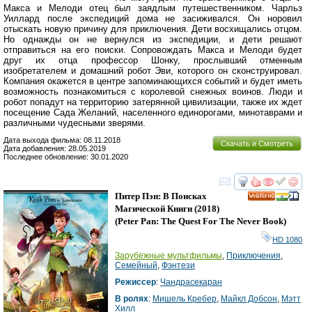
Макса и Мелоди отец был заядлым путешественником. Чарльз
Уиллард после экспедиций дома не засиживался. Он норовил
отыскать новую причину для приключения. Дети восхищались отцом.
Но однажды он не вернулся из экспедиции, и дети решают
отправиться на его поиски. Сопровождать Макса и Мелоди будет
друг их отца профессор Шонку, прослывший отменным
изобретателем и домашний робот Эви, которого он сконструировал.
Компания окажется в центре запоминающихся событий и будет иметь
возможность познакомиться с королевой снежных воинов. Люди и
робот попадут на территорию затерянной цивилизации, также их ждет
посещение Сада Желаний, населенного единорогами, минотаврами и
различными чудесными зверями.
Дата выхода фильма: 08.11.2018
Скачать и Смотреть
Дата добавления: 28.05.2019
Последнее обновление: 30.01.2020
смотреть
инте
Питер Пэн: В Поисках
HD
Магической Книги
(2018)
(
Peter Pan: The Quest For The Never Book
)
HD 1080
Зарубежные мультфильмы
,
Приключения
,
Семейный
,
Фэнтези
Режиссер
:
Чандрасекаран
В ролях
:
Мишель Кребер
,
Майкл Добсон
,
Мэтт
Хилл