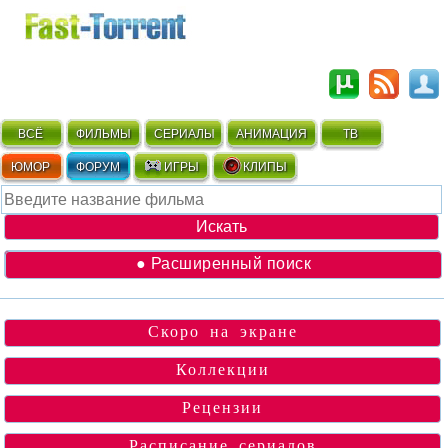
ВСЁ
ФИЛЬМЫ
СЕРИАЛЫ
АНИМАЦИЯ
ТВ
ЮМОР
ФОРУМ
ИГРЫ
КЛИПЫ
● Расширенный поиск
Скоро на экране
Коллекции
Рецензии
Расписание сериалов