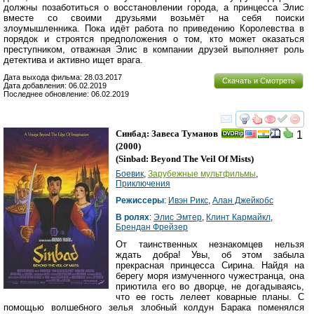
должны позаботиться о восстановлении города, а принцесса Элис
вместе со своими друзьями возьмёт на себя поиски
злоумышленника. Пока идёт работа по приведению Королевства в
порядок и строятся предположения о том, кто может оказаться
преступником, отважная Элис в компании друзей выполняет роль
детектива и активно ищет врага.
Дата выхода фильма: 28.03.2017
Скачать и Смотреть
Дата добавления: 06.02.2019
Последнее обновление: 06.02.2019
смотреть
инте
Синбад: Завеса Туманов
1
(2000)
(
Sinbad: Beyond The Veil Of Mists
)
Боевик
,
Зарубежные мультфильмы
,
Приключения
Режиссеры
:
Ивэн Рикс
,
Алан Джейкобс
В ролях
:
Элис Эмтер
,
Клинт Кармайкл
,
Брендан Фрейзер
От таинственных незнакомцев нельзя
ждать добра! Увы, об этом забыла
прекрасная принцесса Сирина. Найдя на
берегу моря измученного чужестранца, она
приютила его во дворце, не догадываясь,
что ее гость лелеет коварные планы. С
помощью волшебного зелья злобный колдун Барака поменялся