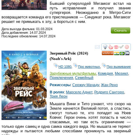
Бывший суперзлодей Мегамозг встал на
путь исправления и получил звание
супергероя. Неожиданно в Метро-Сити
возвращается команда его приспешников — Синдикат рока. Мегамозг
решает не примыкать к злу, а бороться с ним.
Дата выхода фильма: 01.03.2024
Скачать
Дата добавления: 14.07.2024
Последнее обновление: 14.07.2024
смотреть
инте
Звериный Рейс
(2024)
HD
(
Noah's Ark
)
HD 1080
,
Про животных
,
Про выживание
Зарубежные мультфильмы
,
Комедия
,
Мюзикл
,
Приключения
,
Семейный
Режиссеры
:
Сержиу Мачаду
,
Жан Рено
В ролях
:
Марсело Аднет
,
Родриго Санторо
,
Трия Леон
Мышата Вини и Тито узнают, что скоро на
Земле начнется Великий потоп, а спастись
смогут только те, кто попадет на Ноев
Ковчег. Герои очень хотят попасть в число
спасаемых, но там есть ограничение —
только один самец и одна самка каждого вида. Но мышата не теряют
надежды и пытаются любыми способами проникнуть на звериный