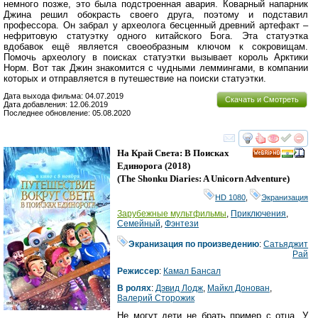
немного позже, это была подстроенная авария. Коварный напарник
Джина решил обокрасть своего друга, поэтому и подставил
профессора. Он забрал у археолога бесценный древний артефакт –
нефритовую статуэтку одного китайского Бога. Эта статуэтка
вдобавок ещё является своеобразным ключом к сокровищам.
Помочь археологу в поисках статуэтки вызывает король Арктики
Норм. Вот так Джин знакомится с чудными леммингами, в компании
которых и отправляется в путешествие на поиски статуэтки.
Дата выхода фильма: 04.07.2019
Скачать и Смотреть
Дата добавления: 12.06.2019
Последнее обновление: 05.08.2020
смотреть
инте
На Край Света: В Поисках
HD
Единорога
(2018)
(
The Shonku Diaries: A Unicorn Adventure
)
HD 1080
,
Экранизация
Зарубежные мультфильмы
,
Приключения
,
Семейный
,
Фэнтези
Экранизация по произведению
:
Сатьяджит
Рай
Режиссер
:
Камал Бансал
В ролях
:
Дэвид Лодж
,
Майкл Донован
,
Валерий Сторожик
Не могут дети не брать пример с отца. У