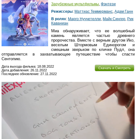
Зарубежные мультфильмы
,
Фэнтези
Режиссеры
:
Маттиас Теммерманс
,
Адам Ганн
В ролях
:
Марго Нуччетелли
,
Майк Сингер
,
Рик
Каваниан
Миа обнаруживает, что ее волшебный
камень является частью древнего
пророчества. Вместе с верным другом Ико,
веселым Штормовым Единорогом и
смешным зверьком по кличке Пудл, она
отправляется в захватывающее путешествие чтобы спасти
Сентопию.
Дата выхода фильма: 18.08.2022
Скачать и Смотреть
Дата добавления: 26.11.2022
Последнее обновление: 27.11.2022