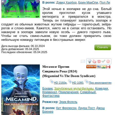
В ролях
:
Дэвид Харбор
,
Брин МакОли
,
Пол Ли
Этой ночью в зоопарке не до сна. Белый
кролик проглотил кусок упавшего
метеорита и превратился в монстра.
Теперь он планирует захватить зоопарк и
создает из обычных животных жуткие гибриды — горило-рыб, зебра-
рогов и слоно-змеев. Кажется, никто не в силах его остановить. Но
накануне в зоопарк завезли новую особь — дикого горного льва.
Чтобы не стать свино-львом, он тоже должен превратить свою
небольшую команду питомцев в бесстрашных зверюг.
Дата выхода фильма: 06.10.2024
Скачать
Дата добавления: 05.04.2025
Последнее обновление: 05.04.2025
смотреть
инте
Мегамозг Против
HD
Синдиката Рока
(2024)
(
Megamind Vs The Doom Syndicate
)
HD 2160р
,
HD 1080
,
Про инопланетян
Боевик
,
Зарубежные мультфильмы
,
Комедия
,
Криминал
,
Приключения
,
Семейный
,
Фантастика
Режиссер
:
Эрик Фогель
В ролях
:
Кит Фергюсон
,
Лаура Пост
,
Джош
Бренер