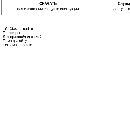
СКАЧАТЬ
Слуша
Для скачивания следуйте инструкции
Доступ к 
info@fast-torrent.ru
Партнёры
Для правообладателей
Помощь сайту
Реклама на сайте