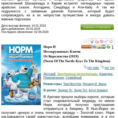
приключений Шахерезада и Карим встретят легендарных героев
арабских сказок: Алладина, Синдбада и Али-бабу. А так же
подружатся с забавным джином Халилом, который будет
сопровождать их в их непростом путешествии и иногда давать
важные подсказки.
Дата выхода фильма: 14.01.2019
Скачать и Смотреть
Дата добавления: 20.03.2019
Последнее обновление: 02.09.2020
смотреть
инте
Норм И
1
HD
Несокрушимые: Ключи
От Королевства
(2019)
(
Norm Of The North: Keys To The Kingdom
)
HD 1080
,
HD 720
Детский
,
Зарубежные мультфильмы
,
Комедия
,
Приключения
,
Семейный
Режиссеры
:
Тим Молтби
,
Ричард И. Финн
В ролях
:
Эндрю То
,
Энди Тот
,
Коул Ховард
В Арктике прошли выборы короля, которым
стал очаровательный медведь по имени
Норм, который получил приглашение
отправиться в Америку. В Нью-Йорке он
получает ценную и очень почетную награду – Золотой ключ. Норм
наслаждается своей известностью, всеобщим вниманием, а в это