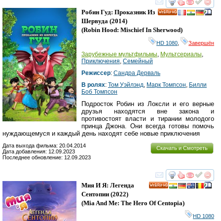
смотреть
инте
Робин Гуд: Проказник Из
HD
Шервуда
(2014)
(
Robin Hood: Mischief In Sherwood
)
HD 1080
,
Завершён
Зарубежные мультфильмы
,
Мультсериалы
,
Приключения
,
Семейный
Режиссер
:
Сандра Дерваль
В ролях
:
Том Уэйлэнд
,
Марк Томпсон
,
Билли
Боб Томпсон
Подросток Робин из Локсли и его верные
друзья находятся вне закона и
противостоят власти и тирании молодого
принца Джона. Они всегда готовы помочь
нуждающемуся и каждый день находят себе новые приключения
Дата выхода фильма: 20.04.2014
Скачать и Смотреть
Дата добавления: 12.09.2023
Последнее обновление: 12.09.2023
смотреть
инте
Мия И Я: Легенда
HD
Сентопии
(2022)
(
Mia And Me: The Hero Of Centopia
)
HD 1080