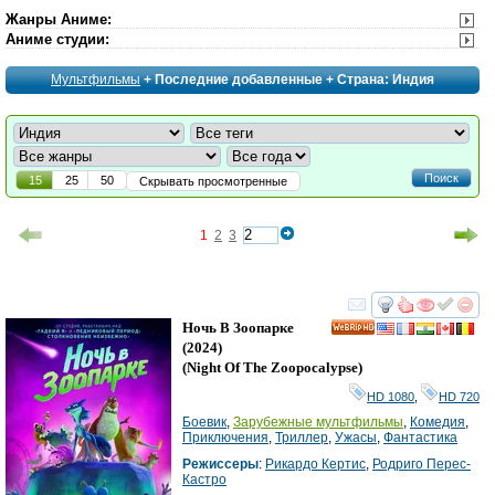
Жанры Аниме
:
Аниме студии
:
Мультфильмы
+ Последние добавленные + Страна: Индия
Поиск
15
25
50
Скрывать просмотренные
1
2
3
смотреть
инте
Ночь В Зоопарке
HD
(2024)
(
Night Of The Zoopocalypse
)
HD 1080
,
HD 720
Боевик
,
Зарубежные мультфильмы
,
Комедия
,
Приключения
,
Триллер
,
Ужасы
,
Фантастика
Режиссеры
:
Рикардо Кертис
,
Родриго Перес-
Кастро