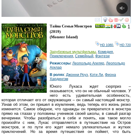
смотреть
инте
Тайна Семьи Монстров
1
(2019)
(
Monster Island
)
HD 1080
,
HD 720
Зарубежные мультфильмы
,
Комедия
,
Приключения
,
Семейный
,
Фэнтези
Режиссеры
:
Леопольдо Агиляр
,
Леопольдо
Агилар
В ролях
:
Джонни Роуз
,
Кэти Ли
,
Фиона
Хардингэм
Юного Лукаса ждет сюрприз –
оказывается, что он не обычный человек. У
него есть удивительная особенность,
которая отличает его от окружающих – он самый настоящий монстр.
Узнав об этом, он пришел в изумление, ведь теперь его жизнь резко
изменится. Самое обидное, что однажды он превратился в монстра
прямо на глазах у половины учеников своей школы, в самый разгар
вечеринки. Чтобы разобраться в себе и понять, как такое могло
произойти с ним, Лукас отправляется в путешествие на Остров
монстров, и по пути его ждет немало увлекательных и жутких
приключений. Но за время путешествия он поймет, что быть