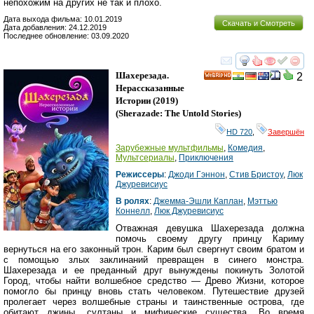
непохожим на других не так и плохо.
Дата выхода фильма: 10.01.2019
Скачать и Смотреть
Дата добавления: 24.12.2019
Последнее обновление: 03.09.2020
смотреть
инте
Шахерезада.
2
HD
Нерассказанные
Истории
(2019)
(
Sherazade: The Untold Stories
)
HD 720
,
Завершён
Зарубежные мультфильмы
,
Комедия
,
Мультсериалы
,
Приключения
Режиссеры
:
Джоди Гэннон
,
Стив Бристоу
,
Люк
Джуревисиус
В ролях
:
Джемма-Эшли Каплан
,
Мэттью
Коннелл
,
Люк Джуревисиус
Отважная девушка Шахерезада должна
помочь своему другу принцу Кариму
вернуться на его законный трон. Карим был свергнут своим братом и
с помощью злых заклинаний превращен в синего монстра.
Шахерезада и ее преданный друг вынуждены покинуть Золотой
Город, чтобы найти волшебное средство — Древо Жизни, которое
помогло бы принцу вновь стать человеком. Путешествие друзей
пролегает через волшебные страны и таинственные острова, где
обитают джины, султаны и мифические существа. Во время