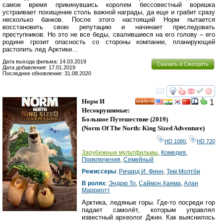
самое время прикинувшись королем бессовестный воришка
устраивает похищение столь важной награды, да еще и грабит сразу
несколько банков. После этого настоящий Норм пытается
восстановить свою репутацию и начинает преследовать
преступников. Но это не все беды, свалившиеся на его голову – его
родине грозит опасность со стороны компании, планирующей
растопить лед Арктики…
Дата выхода фильма: 14.03.2019
Скачать и Смотреть
Дата добавления: 17.01.2019
Последнее обновление: 31.08.2020
смотреть
инте
Норм И
1
HD
Несокрушимые:
Большое Путешествие
(2019)
(
Norm Of The North: King Sized Adventure
)
HD 1080
,
HD 720
Зарубежные мультфильмы
,
Комедия
,
Приключения
,
Семейный
Режиссеры
:
Ричард И. Финн
,
Тим Молтби
В ролях
:
Эндрю То
,
Саймон Хаяма
,
Алан
Марриотт
Арктика, ледяные горы. Где-то посреди гор
падает самолёт, которым управлял
известный археолог Джин. Как выяснилось