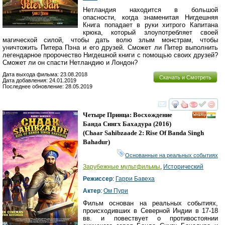
Нетландия находится в большой
опасности, когда знаменитая Нигдешняя
Книга попадает в руки хитрого Капитана
крюка, который злоупотребляет своей
магической силой, чтобы дать волю злым монстрам, чтобы
уничтожить Питера Пэна и его друзей. Сможет ли Питер выполнить
легендарное пророчество Нигдешной книги с помощью своих друзей?
Сможет ли он спасти Нетландию и Лондон?
Дата выхода фильма: 23.08.2018
Скачать и Смотреть
Дата добавления: 24.01.2019
Последнее обновление: 28.05.2019
смотреть
инте
Четыре Принца: Восхождение
Банда Сингх Бахадура
(2016)
(
Chaar Sahibzaade 2: Rise Of Banda Singh
Bahadur
)
Основанные на реальных событиях
Зарубежные мультфильмы
,
Исторический
Режиссер
:
Гарри Бавеха
Актер
:
Ом Пури
Фильм основан на реальных событиях,
происходивших в Северной Индии в 17-18
вв. и повествует о противостоянии