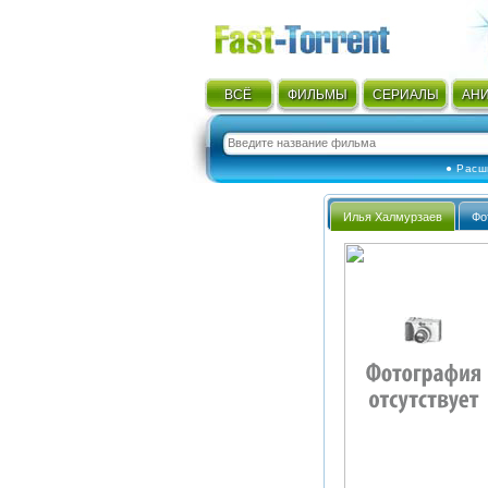
ВСЁ
ФИЛЬМЫ
СЕРИАЛЫ
АН
● Расш
Илья Халмурзаев
Фо