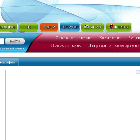
ИМАЦИЯ
ТВ
ЮМОР
ФОРУМ
ИГРЫ
КЛИПЫ
Скоро на экране
Коллекции
Реце
Новости кино
Награды и кинопремии
иренный поиск
тографии