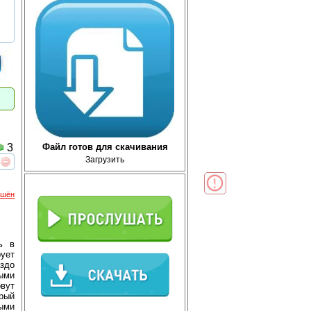
Файл готов для скачивания
3
Загрузить
реть
интересует
ршён
ь в
ует
аздо
ыми
овут
рый
рыми