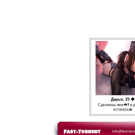
Дарья, 25 🍓
Сделаешь мне👅❓ в д
останусь👄
info@fast-torr