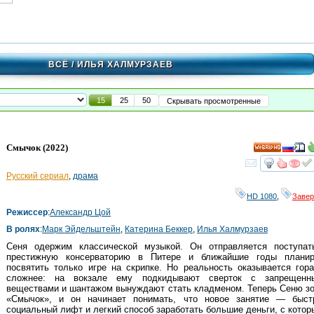
ВСЁ
/ ИЛЬЯ ХАЛМУРЗАЕВ
15
25
50
Скрывать просмотренные
Смычок
(2022)
HD
смот
Русский сериал
,
драма
HD 1080
,
Заве
Режиссер
:
Александр Цой
В ролях
:
Марк Эйдельштейн
,
Катерина Беккер
,
Илья Халмурзаев
Сеня одержим классической музыкой. Он отправляется поступат
престижную консерваторию в Питере и ближайшие годы планир
посвятить только игре на скрипке. Но реальность оказывается гор
сложнее: на вокзале ему подкидывают сверток с запрещенн
веществами и шантажом вынуждают стать кладменом. Теперь Сеню з
«Смычок», и он начинает понимать, что новое занятие — быст
социальный лифт и легкий способ заработать большие деньги, с кото