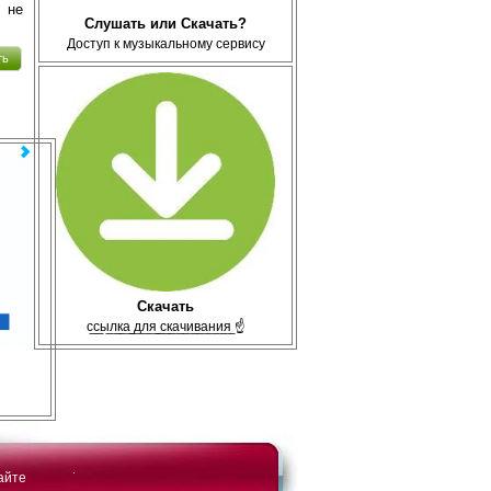
 не
Слушать или Скачать?
Доступ к музыкальному сервису
ть
Скачать
с̲с̲ы̲л̲к̲а̲ ̲д̲л̲я̲ ̲с̲к̲а̲ч̲и̲в̲а̲н̲и̲я̲ ☝
айте