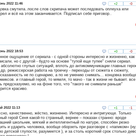
юнь 2022 11:46
+2
-0
овка смутила..после слов скрипача может последовать оплеуха или
рел и всё на этом заканчивается. Подписал себе приговор..
юнь 2022 18:53
+0
-0
нное ощущение от сериала - с одной стороны интересно и жизненно, как
писали, но с другой - будто на основе "тупой еще тупее" сняли сериал.
 абсолютно глупых ситуаций, вплоть до антикоммуникации главных геро
 др, режиссерская работа на троечку - переходы от сюжета к сюжету,
сказанность не по сценарию, а по не умению снимать... концовка вообщ
омиксов. и главный герой, то мямля, то мачо - так в жизни не бывает. все
ь предсказуемо, но на фоне того, что "такого не снимали раньше"
рится красиво.
й 2022 11:13
+1
-1
сно, качественно, жёстко, жизненно. Интересно и интригующе. Только
ный герой Сеня какой-то странный, вернее – показан странно: вроде
ашний школьник, мягкий и интеллигентный по натуре, способен резко
ить и ударить человека, вообще оборзеть при разговоре с «папиком» (ну
по детской глупости, разумеется ), и за столь короткий срок столько дев
его повесилось!