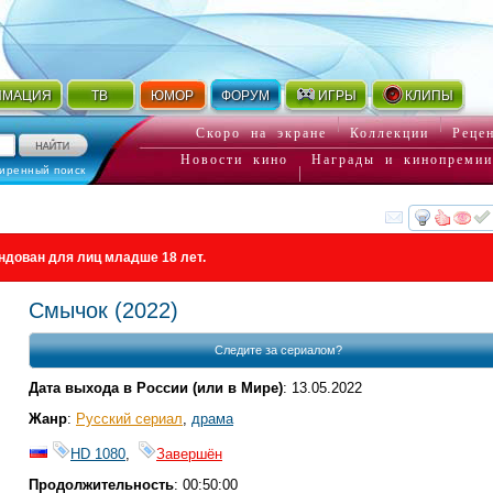
ИМАЦИЯ
ТВ
ЮМОР
ФОРУМ
ИГРЫ
КЛИПЫ
Скоро на экране
Коллекции
Реце
Новости кино
Награды и кинопремии
иренный поиск
смот
ндован для лиц младше 18 лет.
Смычок
(2022)
Следите за сериалом?
Дата выхода в России (или в Мире)
: 13.05.2022
Жанр
:
Русский сериал
,
драма
HD 1080
,
Завершён
Продолжительность
: 00:50:00