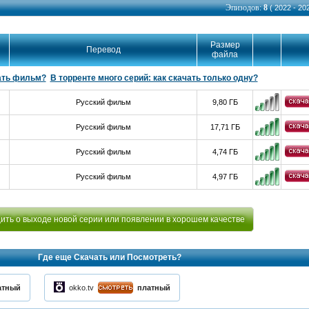
Эпизодов:
8
( 2022 - 202
Размер
Перевод
файла
ать фильм?
В торренте много серий: как скачать только одну?
Русский фильм
9,80 ГБ
Русский фильм
17,71 ГБ
Русский фильм
4,74 ГБ
Русский фильм
4,97 ГБ
ть о выходе новой серии или появлении в хорошем качестве
Где еще Скачать или Посмотреть?
атный
okko.tv
платный