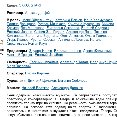
Канал
:
OKKO
,
START
Режиссер
:
Александр Цой
В ролях
:
Марк Эйдельштейн
,
Катерина Беккер
,
Илья Халмурзаев
,
Полина Давыдова
,
Рузиль Минекаев
,
Кристина Кучеренко
,
Михаил
Кремер
,
Лев Малишава
,
Екатерина Соколова
,
Евгений Сидихин
,
Евгений Иванов
,
София Эль-Гедави
,
Александр Яцко
,
Татьяна
Колганова
,
Валентина Бодягина
,
Олег Алмазов
,
Ольга Павловец
,
Игорь Иванов
,
Руслан Сорокин
,
Ангелина Лакатош
,
Наталья
Свешникова
,
Роман Каун
лос
Продюсеры
:
Эдуард Илоян
,
Виталий Шляппо
,
Денис Жалинский
,
к.
Алексей Троцюк
,
Евгений Израйлит
Сценаристы
:
Евгений Израйлит
,
Александр Талал
,
Владимир Наум
Марк Заевский
Оператор
:
Никита Кармен
Художники
:
Дмитрий Целиков
,
Евгения Соболева
Монтаж
:
Николай Беляков
,
Александр Далакян
Сеня одержим классической музыкой. Он отправляется поступат
престижную консерваторию в Питере и ближайшие годы планир
посвятить только игре на скрипке. Но реальность оказывается гор
сложнее: на вокзале ему подкидывают сверток с запрещенн
веществами и шантажом вынуждают стать кладменом. Теперь С
зовут «Смычок», и он начинает понимать, что новое занятие — быс