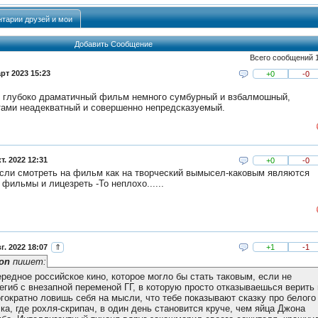
тарии друзей и мои
Добавить Сообщение
Всего сообщений 
рт 2023 15:23
+0
-0
 глубоко драматичный фильм немного сумбурный и взбалмошный,
ами неадекватный и совершенно непредсказуемый.
т. 2022 12:31
+0
-0
сли смотреть на фильм как на творческий вымысел-каковым являются
фильмы и лицезреть -То неплохо......
г. 2022 18:07
⇑
+1
-1
ion
пишет:
редное российское кино, которое могло бы стать таковым, если не
егиб с внезапной переменой ГГ, в которую просто отказываешься верить 
гократно ловишь себя на мысли, что тебе показывают сказку про белого
ка, где рохля-скрипач, в один день становится круче, чем яйца Джона