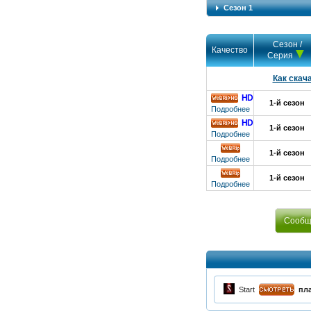
Сезон 1
Сезон /
Качество
Серия
Как скач
HD
1-й сезон
HD
Подробнее
HD
1-й сезон
HD
Подробнее
1-й сезон
Подробнее
1-й сезон
Подробнее
Сообщи
Start
пл