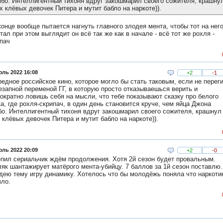
бо. Интеллигентный тихоня вдруг закошмарил своего сожителя, крашну
х клёвых девочек Питера и мутит бабло на наркоте)).
конце вообще пытается нагнуть главного злодея мента, чтобы тот на нег
тал при этом выглядит он всё так же как в начале - всё тот же рохля -
пач
юль 2022 16:08
+2
-1
едное российское кино, которое могло бы стать таковым, если не перег
езапной переменой ГГ, в которую просто отказываешься верить и
ократно ловишь себя на мысли, что тебе показывают сказку про белого
а, где рохля-скрипач, в один день становится круче, чем яйца Джона
о. Интеллигентный тихоня вдруг закошмарил своего сожителя, крашнул
 клёвых девочек Питера и мутит бабло на наркоте)).
юль 2022 20:09
+2
-0
пил сериальчик ждём продолжения. Хотя 2й сезон будет провальным.
як шантажирует матёрого мента-убийцу. 7 баллов за 1й сезон поставлю.
дею тему игру динамику. Хотелось что бы молодёжь поняла что наркоти
зло.