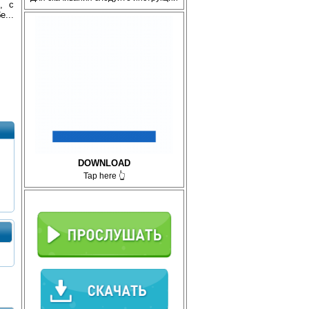
, с
е...
DOWNLOAD
Tap here 👆