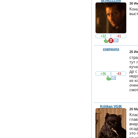
id145222259
30 И
Конц
выст
+32
-41
crampons
25 И
стра
тут 
куча
др с
+36
-43
недо
из к
очен
смот
Kritikan VGIK
20 Ма
Клас
глав
вчер
осад
это 
на н