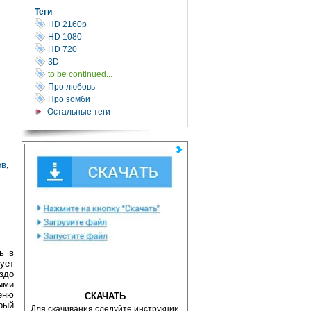
Теги
HD 2160р
HD 1080
HD 720
3D
to be continued...
Про любовь
Про зомби
Остальные теги
ов
,
ь в
ует
аздо
ыми
еню
СКАЧАТЬ
трый
Для скачивания следуйте инструкции