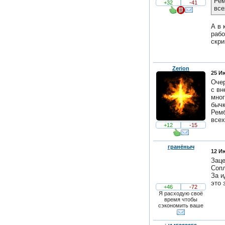
Рем
+32
-41
все
А в 
рабо
скри
Zerion
25 И
Очер
с вн
мног
бычк
Ремб
всех
+12
-15
гранёныч
12 И
Заце
Сопл
За и
это 
+46
-72
Я расходую своё
время чтобы
сэкономить ваше