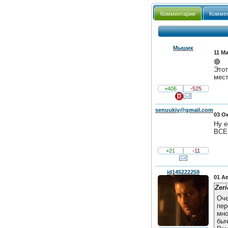
Комментарии
Коммен
Мышик
11 Ма
🔴
Этот
мест
+406
-525
senuukiy@gmail.com
03 Ок
Ну е
ВСЕ 
+21
-11
id145222259
01 Ав
Zer
Оче
пер
мно
быч