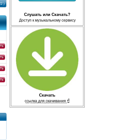
2 )
Слушать или Скачать?
Доступ к музыкальному сервису
WebRip
WebRip
WebR
WebR
Скачать
с̲с̲ы̲л̲к̲а̲ ̲д̲л̲я̲ ̲с̲к̲а̲ч̲и̲в̲а̲н̲и̲я̲ ☝