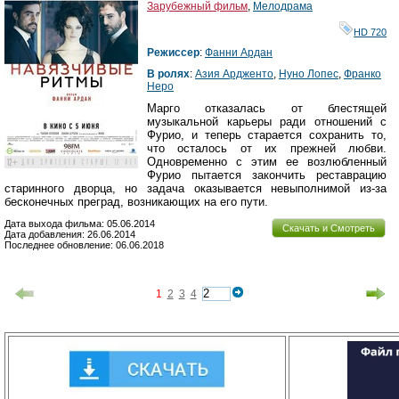
Зарубежный фильм
,
Мелодрама
HD 720
Режиссер
:
Фанни Ардан
В ролях
:
Азия Ардженто
,
Нуно Лопес
,
Франко
Неро
Марго отказалась от блестящей
музыкальной карьеры ради отношений с
Фурио, и теперь старается сохранить то,
что осталось от их прежней любви.
Одновременно с этим ее возлюбленный
Фурио пытается закончить реставрацию
старинного дворца, но задача оказывается невыполнимой из-за
бесконечных преград, возникающих на его пути.
Дата выхода фильма: 05.06.2014
Скачать и Смотреть
Дата добавления: 26.06.2014
Последнее обновление: 06.06.2018
1
2
3
4