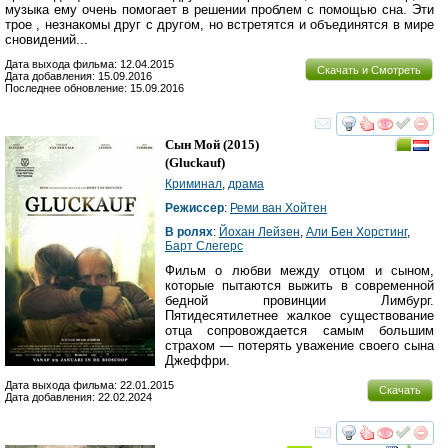
музыка ему очень помогает в решении проблем с помощью сна. Эти
трое , незнакомы друг с другом, но встретятся и объединятся в мире
сновидений...
Дата выхода фильма: 12.04.2015
Скачать и Смотреть
Дата добавления: 15.09.2016
Последнее обновление: 15.09.2016
смотреть
инте
Сын Мой
(2015)
(
Gluckauf
)
Криминал
,
драма
Режиссер
:
Реми ван Хойтен
В ролях
:
Йохан Лейзен
,
Али Бен Хорстинг
,
Барт Слегерс
Фильм о любви между отцом и сыном,
которые пытаются выжить в современной
бедной провинции Лимбург.
Пятидесятилетнее жалкое существование
отца сопровождается самым большим
страхом — потерять уважение своего сына
Джеффри.
Дата выхода фильма: 22.01.2015
Скачать
Дата добавления: 22.02.2024
смотреть
инте