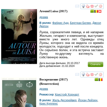
смотреть
инте
Around Luisa
(2017)
драма
В ролях
:
Фабрис Адд
,
Бертран Белин
,
Джоэл
Дюпон
Луиза, сорокалетняя певица, и её напарник
Жюльен, гитарист и композитор, выступают
вместе уже много лет. Однажды отец
Луизы, которого она не видела со времён
молодости, подходит к ней после концерта.
Он серьёзно болен, и эта встреча заставит
Луизу по-другому взглянуть на
собственную жизнь.
Дата выхода фильма: 20.10.2017
Скачать
Дата добавления: 21.02.2024
смотреть
инте
Воскрешение
(2017)
(
Resurrection
)
драма
Режиссер
:
Кристоф Хорнарт
В ролях
:
Жиль Десхрейвер
,
Йохан Лейзен
,
Крис Куппенс