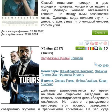
Старый отшельник приводит в дом
молодого человека, которого он нашел в
лесу. Молодой человек отказывается
говорить, но между ними развивается
связь. Однажды, когда полиция стучит в
дверь, старик узнает, что молодой человек
кого-то убил.
Дата выхода фильма: 15.10.2017
Скачать
Дата добавления: 22.02.2024
смотреть
инте
Убийцы
(2017)
12
(
Tueurs
)
Зарубежный фильм
,
Триллер
HD 1080
Режиссеры
:
Жан-Франсуа Хенсгенс
,
Франсуа
Трукен
,
Жан-Франсуа Энсгенс
В ролях
:
Оливье Гурме
,
Лубна Азабаль
,
Кевин
Янссенс
Действие разворачивается во время
нашумевшего судебного заседания, на
котором рассматривается дело «Безумного
снайпера». Но вместо справедливого
приговора этот процесс завершился
совершенно жуткими и трагическими событиями. На зал суда