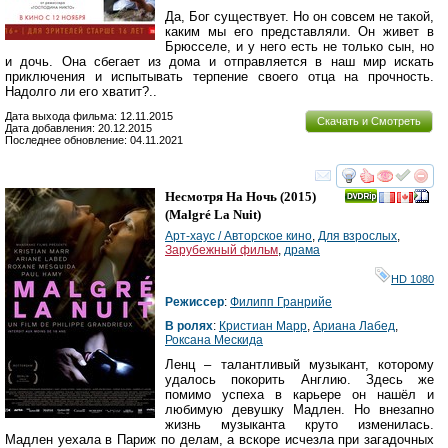
Да, Бог существует. Но он совсем не такой,
каким мы его представляли. Он живет в
Брюсселе, и у него есть не только сын, но
и дочь. Она сбегает из дома и отправляется в наш мир искать
приключения и испытывать терпение своего отца на прочность.
Надолго ли его хватит?..
Дата выхода фильма: 12.11.2015
Скачать и Смотреть
Дата добавления: 20.12.2015
Последнее обновление: 04.11.2021
смотреть
инте
Несмотря На Ночь
(2015)
(
Malgré La Nuit
)
Арт-хаус / Авторское кино
,
Для взрослых
,
Зарубежный фильм
,
драма
HD 1080
Режиссер
:
Филипп Гранрийе
В ролях
:
Кристиан Марр
,
Ариана Лабед
,
Роксана Мескида
Ленц – талантливый музыкант, которому
удалось покорить Англию. Здесь же
помимо успеха в карьере он нашёл и
любимую девушку Мадлен. Но внезапно
жизнь музыканта круто изменилась.
Мадлен уехала в Париж по делам, а вскоре исчезла при загадочных