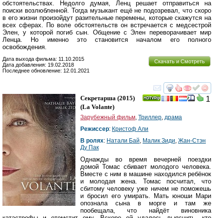
обстоятельствах. Недолго думая, Ленц решает отправиться на
поиски возлюбленной. Тогда музыкант ещё не подозревал, что скоро
в его жизни произойдут разительные перемены, которые скажутся на
всех сферах. По воле обстоятельств он встречается с медсестрой
Элен, у которой погиб сын. Общение с Элен переворачивает мир
Ленца. Но именно это становится началом его полного
освобождения.
Дата выхода фильма: 11.10.2015
Скачать и Смотреть
Дата добавления: 19.02.2018
Последнее обновление: 12.01.2021
смотреть
инте
Секретарша
(2015)
1
(
La Volante
)
Зарубежный фильм
,
Триллер
,
драма
Режиссер
:
Кристоф Али
В ролях
:
Натали Бай
,
Малик Зиди
,
Жан-Стэн
Ду Пак
Однажды во время вечерней поездки
домой Томас сбивает молодого человека.
Вместе с ним в машине находился ребёнок
и молодая жена. Томас посчитал, что
сбитому человеку уже ничем не поможешь
и бросил его умирать. Мать юноши Мари
опознала сына в морге и там же
пообещала, что найдёт виновника
катастрофы и отомстит ему. Вскоре ей удалось выяснить, кто