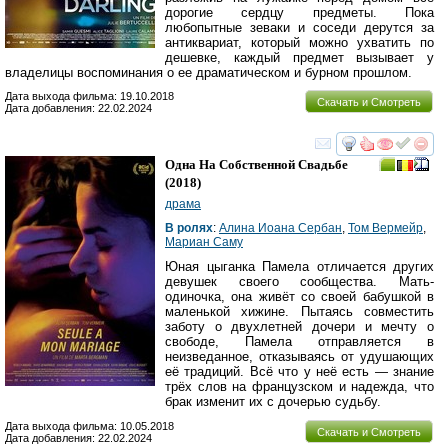
дорогие сердцу предметы. Пока
любопытные зеваки и соседи дерутся за
антиквариат, который можно ухватить по
дешевке, каждый предмет вызывает у
владелицы воспоминания о ее драматическом и бурном прошлом.
Дата выхода фильма: 19.10.2018
Скачать и Смотреть
Дата добавления: 22.02.2024
смотреть
инте
Одна На Собственной Свадьбе
(2018)
драма
В ролях
:
Алина Иоана Сербан
,
Том Вермейр
,
Мариан Саму
Юная цыганка Памела отличается других
девушек своего сообщества. Мать-
одиночка, она живёт со своей бабушкой в
маленькой хижине. Пытаясь совместить
заботу о двухлетней дочери и мечту о
свободе, Памела отправляется в
неизведанное, отказываясь от удушающих
её традиций. Всё что у неё есть — знание
трёх слов на французском и надежда, что
брак изменит их с дочерью судьбу.
Дата выхода фильма: 10.05.2018
Скачать и Смотреть
Дата добавления: 22.02.2024