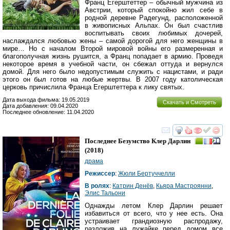
Франц Егерштеттер – обычный мужчина из
Австрии, который спокойно жил себе в
родной деревне Радегунд, расположенной
в живописных Альпах. Он был счастлив
воспитывать своих любимых дочерей,
наслаждался любовью жены – самой дорогой для него женщины в
мире… Но с началом Второй мировой войны его размеренная и
благополучная жизнь рушится, а Франц попадает в армию. Проведя
некоторое время в учебной части, он сбежал оттуда и вернулся
домой. Для него было недопустимым служить с нацистами, и ради
этого он был готов на любые жертвы. В 2007 году католическая
церковь причислила Франца Егерштеттера к лику святых.
Дата выхода фильма: 19.05.2019
Скачать и Смотреть
Дата добавления: 09.04.2020
Последнее обновление: 11.04.2020
смотреть
инте
Последнее Безумство Клер Дарлин
(2018)
драма
Режиссер
:
Жюли Бертуччелли
В ролях
:
Катрин Денёв
,
Кьяра Мастроянни
,
Элис Тальони
Однажды летом Клер Дарлин решает
избавиться от всего, что у нее есть. Она
устраивает грандиозную распродажу,
разложив на лужайке перед домом все