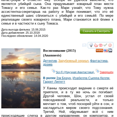
является убийцей сына. Она придумывает коварный план мести
Томасу и его семье. Как-то раз Мари узнаёт, что Тому нужна
ассистентка-секретарша на работу и Мари понимает, что это её
единственный шанс сблизиться с убийцей и его семьёй. По мере
реализации своего коварного плана, Мари становится всё ближе к
семье и в частности к сыну Томаса.
Дата выхода фильма: 15.06.2015
Скачать и Смотреть
Дата добавления: 25.10.2018
Последнее обновление: 14.04.2020
смотреть
инте
Воспоминание
(2015)
(
Anamnesis
)
Детектив
,
Зарубежный сериал
,
Фантастика
,
драма
Sci-Fi (Научная фантастика)
,
Завершён
В ролях
:
Зэк Браун
,
Изабелла Сьерра Келли
,
Гаррет Лиггетт
У Ханны происходит видение о смерти её
приятеля, и в ту же ночь он погибает.
Другой человек, Шон, устал от своей
повседневной реальности, и только
мечтает о том, чтоб поскорей уйти в сон, и
насладиться миром своего подсознания.
Третий, Ной, обдумывает всё с ним
происходящие слегка в другом направлении, он композитор, и