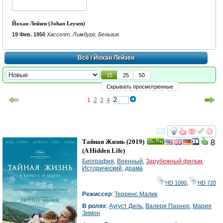
Йохан Лейзен (Johan Leysen)
19 Фев. 1950
Хасселт, Лимбург, Бельгия
Всё
/ Йохан Лейзен
15
25
50
Скрывать просмотренные
1
2
3
4
смотреть
инте
Тайная Жизнь
(2019)
8
Ray
(
A Hidden Life
)
Биография
,
Военный
,
Зарубежный фильм
,
Исторический
,
драма
HD 1080
,
HD 720
Режиссер
:
Терренс Малик
В ролях
:
Аугуст Диль
,
Валери Пахнер
,
Мария
Зимон