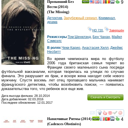
Пропавший Без
9
Вести
(2014)
(
The Missing
)
Детектив
,
Зарубежный сериал
,
Криминал
,
драма
HD 720
,
Завершён
Режиссеры
:
Том Шенклэнд
,
Бен Чанан
,
Майкл
Сэмюэлс
В ролях
:
Чеки Карио
,
Анастасия Хилл
,
Джеймс
Несбитт
Во время чемпионата мира по футболу
2006 года британская семья теряет во
Франции своего маленького сына посреди
футбольной вакханалии, которая творилась на улицах по случаю
финала. Это разрушает их брак, и вскоре жена находит себе нового
мужчину. Спустя восемь лет отец пропавшего мальчика нанимает
французского детектива, чтобы возобновить поиски, — появились
доказательства того, что ребенок все еще жив.
Дата выхода фильма: 28.10.2014
Скачать и Смотреть
Дата добавления: 02.03.2016
Последнее обновление: 12.01.2017
смотреть
инте
Навязчивые Ритмы
(2014)
4
(
Cadences Obstinées
)