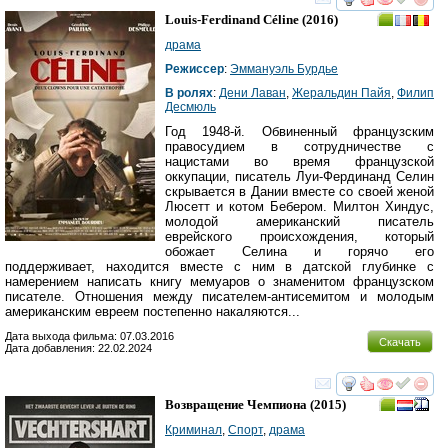
смотреть
инте
Louis-Ferdinand Céline
(2016)
драма
Режиссер
:
Эммануэль Бурдье
В ролях
:
Дени Лаван
,
Жеральдин Пайя
,
Филип
Десмюль
Год 1948-й. Обвиненный французским
правосудием в сотрудничестве с
нацистами во время французской
оккупации, писатель Луи-Фердинанд Селин
скрывается в Дании вместе со своей женой
Люсетт и котом Бебером. Милтон Хиндус,
молодой американский писатель
еврейского происхождения, который
обожает Селина и горячо его
поддерживает, находится вместе с ним в датской глубинке с
намерением написать книгу мемуаров о знаменитом французском
писателе. Отношения между писателем-антисемитом и молодым
американским евреем постепенно накаляются...
Дата выхода фильма: 07.03.2016
Скачать
Дата добавления: 22.02.2024
смотреть
инте
Возвращение Чемпиона
(2015)
Криминал
,
Спорт
,
драма