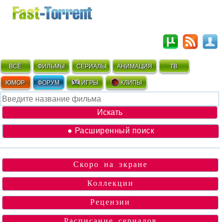
ВСЁ
ФИЛЬМЫ
СЕРИАЛЫ
АНИМАЦИЯ
ТВ
ЮМОР
ФОРУМ
ИГРЫ
КЛИПЫ
● Расширенный поиск
Скоро на экране
Коллекции
Рецензии
Расписание сериалов