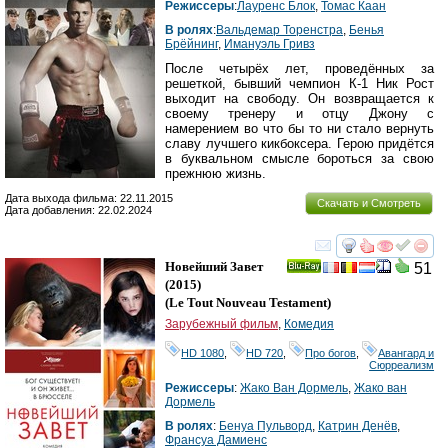
Режиссеры
:
Лауренс Блок
,
Томас Каан
В ролях
:
Вальдемар Торенстра
,
Бенья
Брёйнинг
,
Имануэль Гривз
После четырёх лет, проведённых за
решеткой, бывший чемпион К-1 Ник Рост
выходит на свободу. Он возвращается к
своему тренеру и отцу Джону с
намерением во что бы то ни стало вернуть
славу лучшего кикбоксера. Герою придётся
в буквальном смысле бороться за свою
прежнюю жизнь.
Дата выхода фильма: 22.11.2015
Скачать и Смотреть
Дата добавления: 22.02.2024
смотреть
инте
Новейший Завет
51
Ray
(2015)
(
Le Tout Nouveau Testament
)
Зарубежный фильм
,
Комедия
HD 1080
,
HD 720
,
Про богов
,
Авангард и
Сюрреализм
Режиссеры
:
Жако Ван Дормель
,
Жако ван
Дормель
В ролях
:
Бенуа Пульворд
,
Катрин Денёв
,
Франсуа Дамиенс