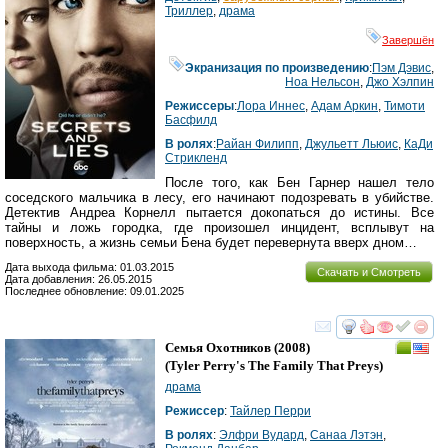
Триллер
,
драма
Завершён
Экранизация по произведению
:
Пэм Дэвис
,
Ноа Нельсон
,
Джо Хэлпин
Режиссеры
:
Лора Иннес
,
Адам Аркин
,
Тимоти
Басфилд
В ролях
:
Райан Филипп
,
Джульетт Льюис
,
КаДи
Стрикленд
После того, как Бен Гарнер нашел тело
соседского мальчика в лесу, его начинают подозревать в убийстве.
Детектив Андреа Корнелл пытается докопаться до истины. Все
тайны и ложь городка, где произошел инцидент, всплывут на
поверхность, а жизнь семьи Бена будет перевернута вверх дном…
Дата выхода фильма: 01.03.2015
Скачать и Смотреть
Дата добавления: 26.05.2015
Последнее обновление: 09.01.2025
смотреть
инте
Семья Охотников
(2008)
(
Tyler Perry's The Family That Preys
)
драма
Режиссер
:
Тайлер Перри
В ролях
:
Элфри Вудард
,
Санаа Лэтэн
,