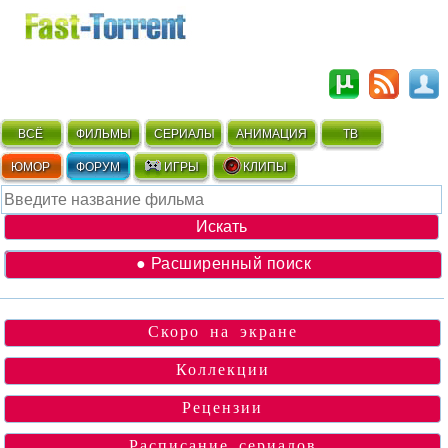
ВСЁ
ФИЛЬМЫ
СЕРИАЛЫ
АНИМАЦИЯ
ТВ
ЮМОР
ФОРУМ
ИГРЫ
КЛИПЫ
● Расширенный поиск
Скоро на экране
Коллекции
Рецензии
Расписание сериалов