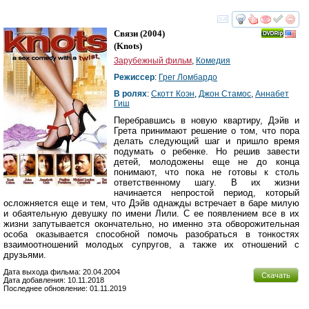
смотреть
инте
Связи
(2004)
(
Knots
)
Зарубежный фильм
,
Комедия
Режиссер
:
Грег Ломбардо
В ролях
:
Скотт Коэн
,
Джон Стамос
,
Аннабет
Гиш
Перебравшись в новую квартиру, Дэйв и
Грета принимают решение о том, что пора
делать следующий шаг и пришло время
подумать о ребенке. Но решив завести
детей, молодожены еще не до конца
понимают, что пока не готовы к столь
ответственному шагу. В их жизни
начинается непростой период, который
осложняется еще и тем, что Дэйв однажды встречает в баре милую
и обаятельную девушку по имени Лили. С ее появлением все в их
жизни запутывается окончательно, но именно эта обворожительная
особа оказывается способной помочь разобраться в тонкостях
взаимоотношений молодых супругов, а также их отношений с
друзьями.
Дата выхода фильма: 20.04.2004
Скачать
Дата добавления: 10.11.2018
Последнее обновление: 01.11.2019