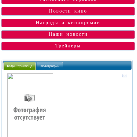
Новости кино
Награды и кинопремии
Наши новости
Трейлеры
КаДи Стрикленд
Фотографии