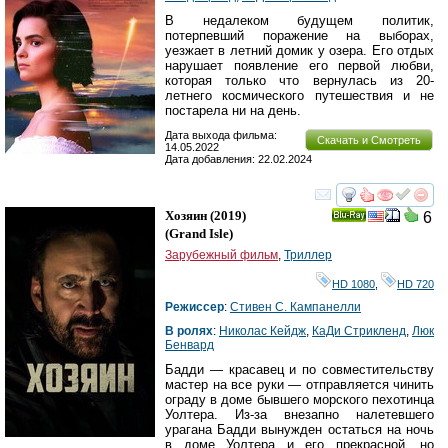
В недалеком будущем политик,
потерпевший поражение на выборах,
уезжает в летний домик у озера. Его отдых
нарушает появление его первой любви,
которая только что вернулась из 20-
летнего космического путешествия и не
постарела ни на день.
Дата выхода фильма:
Скачать и Смотреть
14.05.2022
Дата добавления: 22.02.2024
смотреть
инте
Хозяин
(2019)
6
Ray
(
Grand Isle
)
Зарубежный фильм
,
Триллер
HD 1080
,
HD 720
Режиссер
:
Стивен С. Кампанелли
В ролях
:
Николас Кейдж
,
КаДи Стрикленд
,
Люк
Бенвард
Бадди — красавец и по совместительству
мастер на все руки — отправляется чинить
ограду в доме бывшего морского пехотинца
Уолтера. Из-за внезапно налетевшего
урагана Бадди вынужден остаться на ночь
в доме Уолтера и его прекрасной, но