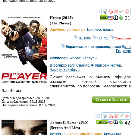
Последнее обновление: 30.10.2022
смотреть
инте
Игрок
(2015)
21
(
The Player
)
Зарубежный сериал
,
Триллер
,
драма
HD 1080
,
HD 720
,
Завершён
Экранизация по произведению
:
Джон
Роджерс
Режиссер
:
Бхарат Наллури
В ролях
:
Уэсли Снайпс
,
Филип Уинчестер
,
Чарити Уэйкфилд
Сюжет расскажет о бывшем офицере
разведки, который становится
специалистом по вопросам безопасности в
Лас-Вегасе.
Дата выхода фильма: 24.09.2015
Скачать и Смотреть
Дата добавления: 24.11.2015
Последнее обновление: 07.02.2021
смотреть
инте
Тайны И Ложь
(2015)
42
(
Secrets And Lies
)
Детектив
,
Зарубежный сериал
,
Криминал
,