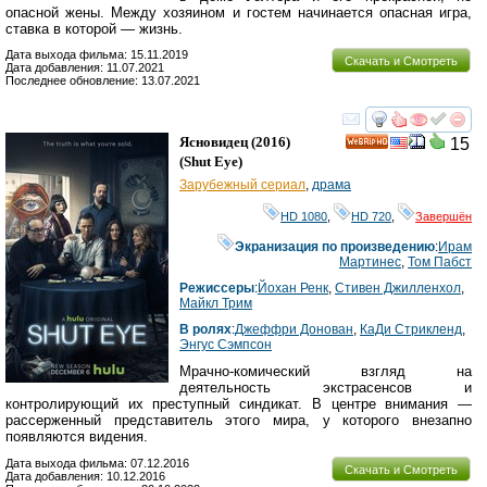
опасной жены. Между хозяином и гостем начинается опасная игра,
ставка в которой — жизнь.
Дата выхода фильма: 15.11.2019
Скачать и Смотреть
Дата добавления: 11.07.2021
Последнее обновление: 13.07.2021
смотреть
инте
Ясновидец
(2016)
15
HD
(
Shut Eye
)
Зарубежный сериал
,
драма
HD 1080
,
HD 720
,
Завершён
Экранизация по произведению
:
Ирам
Мартинес
,
Том Пабст
Режиссеры
:
Йохан Ренк
,
Стивен Джилленхол
,
Майкл Трим
В ролях
:
Джеффри Донован
,
КаДи Стрикленд
,
Энгус Сэмпсон
Мрачно-комический взгляд на
деятельность экстрасенсов и
контролирующий их преступный синдикат. В центре внимания —
рассерженный представитель этого мира, у которого внезапно
появляются видения.
Дата выхода фильма: 07.12.2016
Скачать и Смотреть
Дата добавления: 10.12.2016