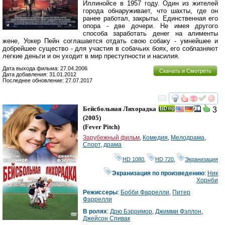
Иллинойсе в 1957 году. Один из жителей
города обнаруживает, что шахты, где он
ранее работал, закрыты. Единственная его
опора - две дочери. Не имея другого
способа заработать денег на алименты
жене, Уокер Пейн соглашается отдать свою собаку - умнейшее и
добрейшее существо - для участия в собачьих боях, его соблазняют
легкие деньги и он уходит в мир преступности и насилия.
Дата выхода фильма: 27.04.2006
Скачать и Смотреть
Дата добавления: 31.01.2012
Последнее обновление: 27.07.2017
смотреть
инте
Бейсбольная Лихорадка
3
(2005)
(
Fever Pitch
)
Зарубежный фильм
,
Комедия
,
Мелодрама
,
Спорт
,
драма
HD 1080
,
HD 720
,
Экранизация
Экранизация по произведению
:
Ник
Хорнби
Режиссеры
:
Бобби Фаррелли
,
Питер
Фаррелли
В ролях
:
Дрю Бэрримор
,
Джимми Фэллон
,
Джейсон Спивак