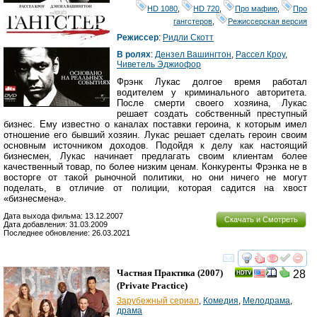
HD 1080
,
HD 720
,
Про мафию
,
Про
гангстеров
,
Режиссерская версия
Режиссер
:
Ридли Скотт
В ролях
:
Дензел Вашингтон
,
Рассел Кроу
,
Чиветель Эджиофор
Фрэнк Лукас долгое время работал
водителем у криминального авторитета.
После смерти своего хозяина, Лукас
решает создать собственный преступный
бизнес. Ему известно о каналах поставки героина, к которым имел
отношение его бывший хозяин. Лукас решает сделать героин своим
основным источником доходов. Подойдя к делу как настоящий
бизнесмен, Лукас начинает предлагать своим клиентам более
качественный товар, по более низким ценам. Конкуренты Фрэнка не в
восторге от такой рыночной политики, но они ничего не могут
поделать, в отличие от полиции, которая садится на хвост
«бизнесмена».
Дата выхода фильма: 13.12.2007
Скачать и Смотреть
Дата добавления: 31.03.2009
Последнее обновление: 26.03.2021
смотреть
инте
Частная Практика
(2007)
28
(
Private Practice
)
Зарубежный сериал
,
Комедия
,
Мелодрама
,
драма