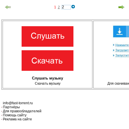
1
2
Слушать музыку
Скачать музыку
Для скачива
info@fast-torrent.ru
Партнёры
Для правообладателей
Помощь сайту
Реклама на сайте