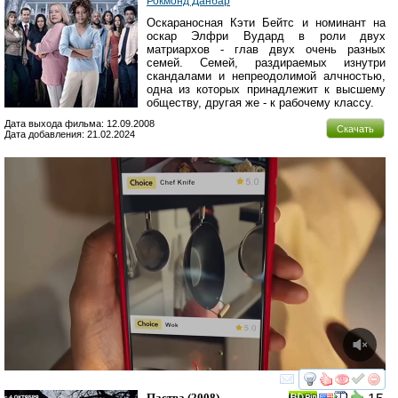
Рокмонд Данбар
Оскараносная Кэти Бейтс и номинант на
оскар Элфри Вудард в роли двух
матриархов - глав двух очень разных
семей. Семей, раздираемых изнутри
скандалами и непреодолимой алчностью,
одна из которых принадлежит к высшему
обществу, другая же - к рабочему классу.
Дата выхода фильма: 12.09.2008
Скачать
Дата добавления: 21.02.2024
смотреть
инте
Паства
(2008)