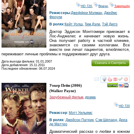
HD 720
,
Врачи
,
Завершён
Режиссеры
:
Джеффри Мэлман
,
Джеймс
Фроули
В ролях
:
Кейт Уолш
,
Тим Дэли
,
Тэй Диггз
Доктор Эддисон Монтгомери приезжает в
Лос-Анджелес и начинает новую жизнь.
Она получает работу в частной клинике,
знакомится со своими коллегами. Все
вместе они лечат пациентов, влюбляются,
переживают личные проблемы и поддерживают друг друга.
Дата выхода фильма: 01.01.2007
Скачать и Смотреть
Дата добавления: 15.11.2011
Последнее обновление: 06.07.2024
смотреть
инте
Уокер Пейн
(2006)
(
Walker Payne
)
Зарубежный фильм
,
драма
HD 720
Режиссер
:
Мэтт Уильямс
В ролях
:
Джейсон Патрик
,
Сэм Шепард
,
Дреа
де Маттео
Драматический рассказ о любви в южном