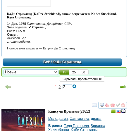
КаДи Стрикленд (KaDee Strickland), также встречается: Kadee Strickland,
Кэди Стрикленд
14 Дек. 1975
Паттерсон, Джорджия, США
Знак зодиака:
♐ Стрелец
Рост:
1.65 м
Семья
:
Джейсон Бер
... один ребенок
Полное имя актрисы — Кэтрин Ди Стрикланд.
Всё
/ КаДи Стрикленд
15
25
50
Скрывать просмотренные
1
2
смотреть
инте
Капсула Времени
(2022)
Мелодрама
,
Фантастика
,
драма
В ролях
:
Тодд Гриннелл
,
Брианна
Хилдебранд
,
КаДи Стрикленд