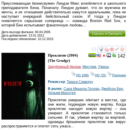
Преуспевающая бизнесвумен Линдзи Микс влюбляется в школьного
преподавателя Бена. Поначалу Линдзи думает, что он мужчина ее
мечты, и их отношения действительно кажутся идеальными, пока не
наступает очередной бейсбольный сезон. И тогда у Линдзи
появляется серьезная соперница — команда Boston Red Sox, к
которой Бен испытывает фанатичную любовь…
Дата выхода фильма: 06.04.2005
Скачать и Смотреть
Дата добавления: 13.01.2012
Последнее обновление: 10.12.2015
смотреть
инте
Проклятие
(2004)
142
(
The Grudge
)
Зарубежный фильм
,
Мистика
,
Ужасы
HD 1080
,
HD 720
,
Призраки
Режиссер
:
Такаси Симидзу
В ролях
:
Сара Мишель Геллар
,
Джейсон Бер
,
Уильям Мапотер
Проклятие умерших обитает в местах, где
они жили, поджидая новую жертву. Когда
проклятие находит новую жертву – она
умирает. А проклятие становится только
сильнее. И так, убивая жертву за жертвой,
однажды брошенное проклятие как вирус
распространяется и плетет сеть ужаса…