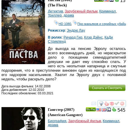
15
(
The Flock
)
Детектив
,
Зарубежный фильм
,
Криминал
,
Триллер
,
драма
HD 1080
,
Про маньяков и серийных убийц
Режиссер
:
Эндрю Лау
В ролях
:
Ричард Гир
,
Клэр Дэйнс
,
КаДи
Стрикленд
До выхода на пенсию Эрролу осталось
всего восемнадцать дней, но нераскрытое
дело о похищении семнадцатилетней
девушки не дает ему спокойно спать. У
него есть неопытная напарница и смутные
подозрения, что в преступлении виновен один из находящихся под
его надзором насильников. Хватит ли Эрролу двух с половиной
недель, чтобы раскрыть дело?
Дата выхода фильма: 14.02.2008
Скачать и Смотреть
Дата добавления: 12.02.2010
Последнее обновление: 03.03.2021
смотреть
инте
Гангстер
(2007)
545
Ray
(
American Gangster
)
Биография
,
Зарубежный фильм
,
Криминал
,
драма