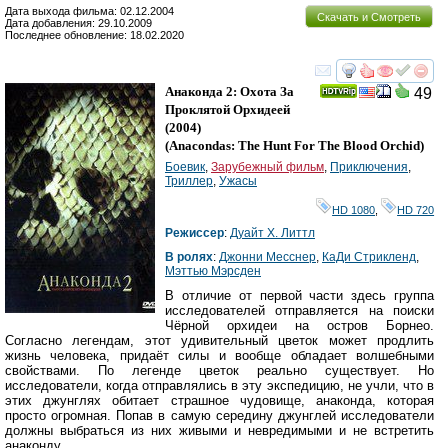
Дата выхода фильма: 02.12.2004
Скачать и Смотреть
Дата добавления: 29.10.2009
Последнее обновление: 18.02.2020
смотреть
инте
Анаконда 2: Охота За
49
Проклятой Орхидеей
(2004)
(
Anacondas: The Hunt For The Blood Orchid
)
Боевик
,
Зарубежный фильм
,
Приключения
,
Триллер
,
Ужасы
HD 1080
,
HD 720
Режиссер
:
Дуайт Х. Литтл
В ролях
:
Джонни Месснер
,
КаДи Стрикленд
,
Мэттью Мэрсден
В отличие от первой части здесь группа
исследователей отправляется на поиски
Чёрной орхидеи на остров Борнео.
Согласно легендам, этот удивительный цветок может продлить
жизнь человека, придаёт силы и вообще обладает волшебными
свойствами. По легенде цветок реально существует. Но
исследователи, когда отправлялись в эту экспедицию, не учли, что в
этих джунглях обитает страшное чудовище, анаконда, которая
просто огромная. Попав в самую середину джунглей исследователи
должны выбраться из них живыми и невредимыми и не встретить
анаконду..