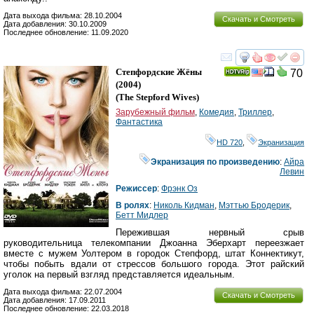
Дата выхода фильма: 28.10.2004
Скачать и Смотреть
Дата добавления: 30.10.2009
Последнее обновление: 11.09.2020
смотреть
инте
Степфордские Жёны
70
(2004)
(
The Stepford Wives
)
Зарубежный фильм
,
Комедия
,
Триллер
,
Фантастика
HD 720
,
Экранизация
Экранизация по произведению
:
Айра
Левин
Режиссер
:
Фрэнк Оз
В ролях
:
Николь Кидман
,
Мэттью Бродерик
,
Бетт Мидлер
Пережившая нервный срыв
руководительница телекомпании Джоанна Эберхарт переезжает
вместе с мужем Уолтером в городок Степфорд, штат Коннектикут,
чтобы побыть вдали от стрессов большого города. Этот райский
уголок на первый взгляд представляется идеальным.
Дата выхода фильма: 22.07.2004
Скачать и Смотреть
Дата добавления: 17.09.2011
Последнее обновление: 22.03.2018