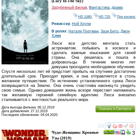
(
Lucy In The Sky
)
Зарубежный фильм
,
Фантастика
,
драма
HD 1080
,
HD 720
,
Про космос
Режиссер
:
Ной Хоули
В ролях
:
Натали Портман
,
Зази Битц
,
Джон
Хэмм
Люси все детство мечтала стать
астронавтом, побывать в космосе и
сделать важные изыскания для своей
страны. Она решилась и пошла в
добровольцы. В течение многих лет
девушка проходила необходимое обучение.
Спустя несколько лет ей предстоит пробыть на спутнике достаточно
длительный срок. Приходит время, и она отправляется в столь
желанное путешествие. По истечению установленного срока Люси
возвращается на Землю. Она очень счастлива наконец-то увидеть
свою семью. Однако домашняя жизнь вскоре перестает напоминать
так желаемую героиней семейную идиллию. Люси внезапно
сталкивается с жестокостью реального мира.
Дата выхода фильма: 06.12.2019
Скачать и Смотреть
Дата добавления: 27.12.2019
Последнее обновление: 04.04.2020
смотреть
инте
Чудо-Женщина: Кровные
3
Ray
Узы
(2019)