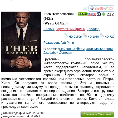
смотреть
инте
Гнев Человеческий
212
Ray
(2021)
(
Wrath Of Man
)
Боевик
,
Зарубежный фильм
,
Триллер
HD 2160р
,
HD 1080
,
HD 720
Режиссер
:
Гай Ричи
В ролях
:
Джейсон Стэйтем
,
Холт МакКэллани
,
Джеффри Донован
Грузовики лос-анджелесской
инкассаторской компании Fortico Security
часто подвергаются нападениям, и во
время очередного ограбления погибают оба
охранника. Через некоторое время в
компанию устраивается крепкий немногословный британец Патрик
Хилл. Он получает от босса прозвище Эйч и, впритык к
необходимому минимуму он пройдя тесты по фитнесу, стрельбе и
вождению, отправляется на первое задание. Вскоре и его грузовик
пытаются ограбить вооруженные налётчики, но Эйч в одиночку
расправляется с целой бандой и становится героем. Кажется, слава
и уважение коллег его совершенно не интересуют, ведь он
преследует свои цели.
Дата выхода фильма: 22.04.2021
Скачать и Смотреть
Дата добавления: 04.06.2021