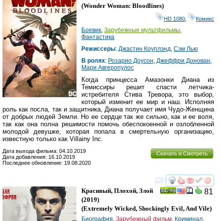
(
Wonder Woman: Bloodlines
)
HD 1080
,
Комикс
Боевик
,
Зарубежные мультфильмы
,
Фантастика
Режиссеры
:
Джастин Коуплэнд
,
Сэм Лью
В ролях
:
Розарио Доусон
,
Джеффри Донован
,
Мари Авгеропулос
Когда принцесса Амазонки Диана из
Темиссиры решит спасти летчика-
истребителя Стива Тревора, это выбор,
который изменит ее мир и наш. Исполняя
роль как посла, так и защитника, Диана получает имя Чудо-Женщина
от добрых людей Земли. Но ее сердце так же сильно, как и ее воля,
так как она полна решимости помочь обеспокоенной и озлобленной
молодой девушке, которая попала в смертельную организацию,
известную только как Villainy Inc.
Дата выхода фильма: 04.10.2019
Скачать и Смотреть
Дата добавления: 16.10.2019
Последнее обновление: 19.08.2020
смотреть
инте
Красивый, Плохой, Злой
81
(2019)
(
Extremely Wicked, Shockingly Evil, And Vile
)
Биография
,
Зарубежный фильм
,
Криминал
,