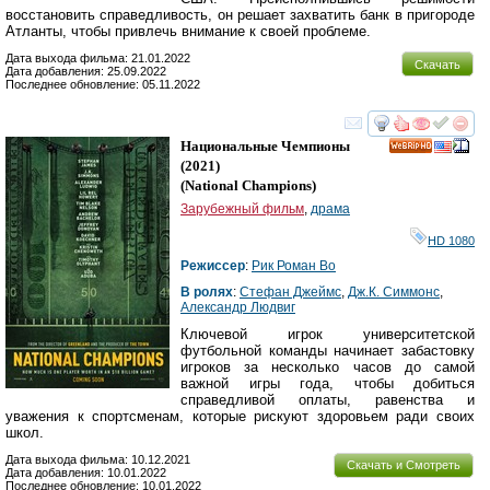
восстановить справедливость, он решает захватить банк в пригороде
Атланты, чтобы привлечь внимание к своей проблеме.
Дата выхода фильма: 21.01.2022
Скачать
Дата добавления: 25.09.2022
Последнее обновление: 05.11.2022
смотреть
инте
Национальные Чемпионы
HD
(2021)
(
National Champions
)
Зарубежный фильм
,
драма
HD 1080
Режиссер
:
Рик Роман Во
В ролях
:
Стефан Джеймс
,
Дж.К. Симмонс
,
Александр Людвиг
Ключевой игрок университетской
футбольной команды начинает забастовку
игроков за несколько часов до самой
важной игры года, чтобы добиться
справедливой оплаты, равенства и
уважения к спортсменам, которые рискуют здоровьем ради своих
школ.
Дата выхода фильма: 10.12.2021
Скачать и Смотреть
Дата добавления: 10.01.2022
Последнее обновление: 10.01.2022