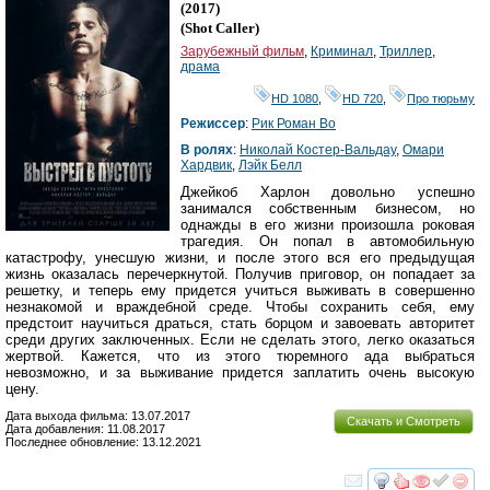
Ray
(2017)
(
Shot Caller
)
Зарубежный фильм
,
Криминал
,
Триллер
,
драма
HD 1080
,
HD 720
,
Про тюрьму
Режиссер
:
Рик Роман Во
В ролях
:
Николай Костер-Вальдау
,
Омари
Хардвик
,
Лэйк Белл
Джейкоб Харлон довольно успешно
занимался собственным бизнесом, но
однажды в его жизни произошла роковая
трагедия. Он попал в автомобильную
катастрофу, унесшую жизни, и после этого вся его предыдущая
жизнь оказалась перечеркнутой. Получив приговор, он попадает за
решетку, и теперь ему придется учиться выживать в совершенно
незнакомой и враждебной среде. Чтобы сохранить себя, ему
предстоит научиться драться, стать борцом и завоевать авторитет
среди других заключенных. Если не сделать этого, легко оказаться
жертвой. Кажется, что из этого тюремного ада выбраться
невозможно, и за выживание придется заплатить очень высокую
цену.
Дата выхода фильма: 13.07.2017
Скачать и Смотреть
Дата добавления: 11.08.2017
Последнее обновление: 13.12.2021