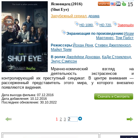
смотреть
инте
Ясновидец
(2016)
15
HD
(
Shut Eye
)
Зарубежный сериал
,
драма
HD 1080
,
HD 720
,
Завершён
Экранизация по произведению
:
Ирам
Мартинес
,
Том Пабст
Режиссеры
:
Йохан Ренк
,
Стивен Джилленхол
,
Майкл Трим
В ролях
:
Джеффри Донован
,
КаДи Стрикленд
,
Энгус Сэмпсон
Мрачно-комический взгляд на
деятельность экстрасенсов и
контролирующий их преступный синдикат. В центре внимания —
рассерженный представитель этого мира, у которого внезапно
появляются видения.
Дата выхода фильма: 07.12.2016
Скачать и Смотреть
Дата добавления: 10.12.2016
Последнее обновление: 30.10.2022
1
2
3