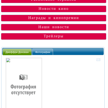
Новости кино
Награды и кинопремии
Наши новости
Трейлеры
Джеффри Донован
Фотографии