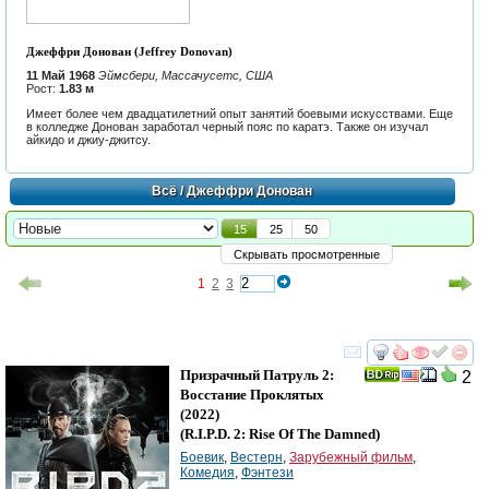
Джеффри Донован (Jeffrey Donovan)
11 Май 1968
Эймсбери, Массачусетс, США
Рост:
1.83 м
Имеет более чем двадцатилетний опыт занятий боевыми искусствами. Еще
в колледже Донован заработал черный пояс по каратэ. Также он изучал
айкидо и джиу-джитсу.
Всё
/ Джеффри Донован
15
25
50
Скрывать просмотренные
1
2
3
смотреть
инте
Призрачный Патруль 2:
2
Восстание Проклятых
(2022)
(
R.I.P.D. 2: Rise Of The Damned
)
Боевик
,
Вестерн
,
Зарубежный фильм
,
Комедия
,
Фэнтези