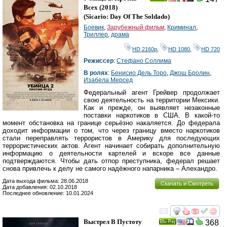
Ray
Всех
(2018)
(
Sicario: Day Of The Soldado
)
Боевик
,
Зарубежный фильм
,
Криминал
,
Триллер
,
драма
HD 2160р
,
HD 1080
,
HD 720
Режиссер
:
Стефано Соллима
В ролях
:
Бенисио Дель Торо
,
Джош Бролин
,
Изабела Мерсед
Федеральный агент Грейвер продолжает
свою деятельность на территории Мексики.
Как и прежде, он выявляет незаконные
поставки наркотиков в США. В какой-то
момент обстановка на границе серьёзно накаляется. До федерала
доходит информации о том, что через границу вместо наркотиков
стали переправлять террористов в Америку для последующих
террористических актов. Агент начинает собирать дополнительную
информацию о деятельности картелей и вскоре все данные
подтверждаются. Чтобы дать отпор преступника, федерал решает
снова привлечь к делу не самого надёжного напарника – Алехандро.
Дата выхода фильма: 28.06.2018
Скачать и Смотреть
Дата добавления: 02.10.2018
Последнее обновление: 10.01.2024
смотреть
инте
Выстрел В Пустоту
368