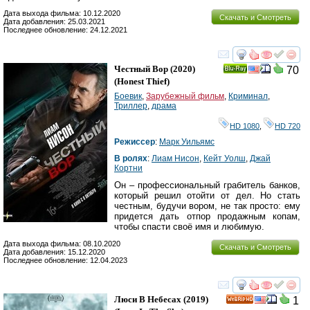
Дата выхода фильма: 10.12.2020
Скачать и Смотреть
Дата добавления: 25.03.2021
Последнее обновление: 24.12.2021
смотреть
инте
Честный Вор
(2020)
70
Ray
(
Honest Thief
)
Боевик
,
Зарубежный фильм
,
Криминал
,
Триллер
,
драма
HD 1080
,
HD 720
Режиссер
:
Марк Уильямс
В ролях
:
Лиам Нисон
,
Кейт Уолш
,
Джай
Кортни
Он – профессиональный грабитель банков,
который решил отойти от дел. Но стать
честным, будучи вором, не так просто: ему
придется дать отпор продажным копам,
чтобы спасти своё имя и любимую.
Дата выхода фильма: 08.10.2020
Скачать и Смотреть
Дата добавления: 15.12.2020
Последнее обновление: 12.04.2023
смотреть
инте
Люси В Небесах
(2019)
1
HD