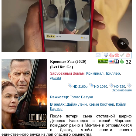
смотреть
инте
Кровные Узы
(2020)
32
Ray
(
Let Him Go
)
Зарубежный фильм
,
Криминал
,
Триллер
,
драма
HD 2160р
,
HD 1080
,
HD 720
,
Экранизация
Режиссер
:
Томас Безуча
В ролях
:
Дайан Лэйн
,
Кевин Костнер
,
Кэйли
Картер
После потери сына отставной шериф
Джордж Блэкледж с женой Маргарет
покидают ранчо в Монтане и отправляются
в Дакоту, чтобы спасти своего
единственного внука из лап опасного семейства.