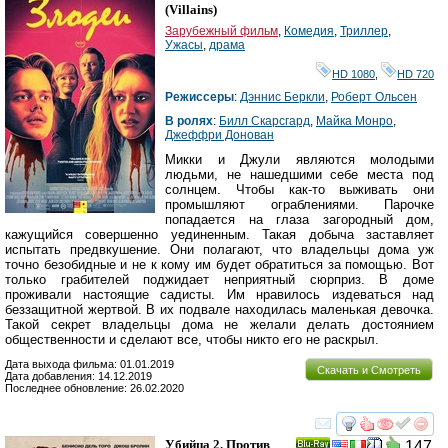
Ray
(
Villains
)
Зарубежный фильм
,
Комедия
,
Триллер
,
Ужасы
,
драма
HD 1080
,
HD 720
Режиссеры
:
Дэннис Беркли
,
Роберт Ольсен
В ролях
:
Билл Скарсгард
,
Майка Монро
,
Джеффри Донован
Микки и Джули являются молодыми
людьми, не нашедшими себе места под
солнцем. Чтобы как-то выживать они
промышляют ограблениями. Парочке
попадается на глаза загородный дом,
кажущийся совершенно уединенным. Такая добыча заставляет
испытать предвкушение. Они полагают, что владельцы дома уж
точно безобидные и не к кому им будет обратиться за помощью. Вот
только грабителей поджидает неприятный сюрприз. В доме
проживали настоящие садисты. Им нравилось издеваться над
беззащитной жертвой. В их подвале находилась маленькая девочка.
Такой секрет владельцы дома не желали делать достоянием
общественности и сделают все, чтобы никто его не раскрыл.
Дата выхода фильма: 01.01.2019
Скачать и Смотреть
Дата добавления: 14.12.2019
Последнее обновление: 26.02.2020
смотреть
инте
Убийца 2. Против
147