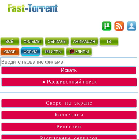
ВСЁ
ФИЛЬМЫ
СЕРИАЛЫ
АНИМАЦИЯ
ТВ
ЮМОР
ФОРУМ
ИГРЫ
КЛИПЫ
● Расширенный поиск
Скоро на экране
Коллекции
Рецензии
Расписание сериалов