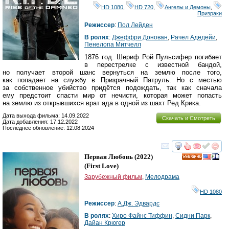
HD 1080
,
HD 720
,
Ангелы и Демоны
,
Призраки
Режиссер
:
Пол Лейден
В ролях
:
Джеффри Донован
,
Рачел Адедейи
,
Пенелопа Митчелл
1876 год. Шериф Рой Пульсифер погибает
в перестрелке с известной бандой,
но получает второй шанс вернуться на землю после того,
как попадает на службу в Призрачный Патруль. Но с местью
за собственное убийство придётся подождать, так как сначала
ему предстоит спасти мир от нечисти, которая может попасть
на землю из открывшихся врат ада в одной из шахт Ред Крика.
Дата выхода фильма: 14.09.2022
Скачать и Смотреть
Дата добавления: 17.12.2022
Последнее обновление: 12.08.2024
смотреть
инте
Первая Любовь
(2022)
HD
(
First Love
)
Зарубежный фильм
,
Мелодрама
HD 1080
Режиссер
:
А.Дж. Эдвардс
В ролях
:
Хиро Файнс Тиффин
,
Сидни Парк
,
Дайан Крюгер