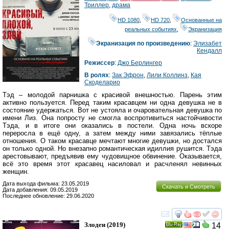
Триллер
,
драма
HD 1080
,
HD 720
,
Основанные на
реальных событиях
,
Экранизация
Экранизация по произведению
:
Элизабет
Кендалл
Режиссер
:
Джо Берлингер
В ролях
:
Зак Эфрон
,
Лили Коллинз
,
Кая
Скоделарио
Тэд – молодой парнишка с красивой внешностью. Парень этим
активно пользуется. Перед таким красавцем ни одна девушка не в
состояние удержаться. Вот не устояла и очаровательная девушка по
имени Лиз. Она попросту не смогла воспротивиться настойчивости
Тэда, и в итоге они оказались в постели. Одна ночь вскоре
переросла в ещё одну, а затем между ними завязались тёплые
отношения. О таком красавце мечтают многие девушки, но достался
он только одной. Но внезапно романтическая идиллия рушится. Тэда
арестовывают, предъявив ему чудовищное обвинение. Оказывается,
всё это время этот красавец насиловал и расчленял невинных
женщин.
Дата выхода фильма: 23.05.2019
Скачать и Смотреть
Дата добавления: 09.05.2019
Последнее обновление: 29.06.2020
смотреть
инте
Злодеи
(2019)
14