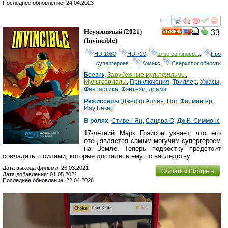
Последнее обновление: 24.04.2023
смотреть
инте
Неуязвимый
(2021)
33
HD
(
Invincible
)
HD 1080
,
HD 720
,
to be continued...
,
Про
супергероев
,
Комикс
,
Сверхспособности
Боевик
,
Зарубежные мультфильмы
,
Мультсериалы
,
Приключения
,
Триллер
,
Ужасы
,
Фантастика
,
Фэнтези
,
драма
Режиссеры
:
Джефф Аллен
,
Пол Фермингер
,
Йаy Бакер
В ролях
:
Стивен Ян
,
Сандра О
,
Дж.К. Симмонс
17-летний Марк Грэйсон узнаёт, что его
отец является самым могучим супергероем
на Земле. Теперь подростку предстоит
совладать с силами, которые достались ему по наследству.
Дата выхода фильма: 26.03.2021
Скачать и Смотреть
Дата добавления: 01.05.2021
Последнее обновление: 22.04.2026