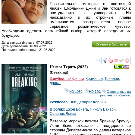
Пронзительная история о настоящей
любви. Школьники Джим и Энн готовятся к
поступлению в университет. Но
неожиданно в их стройные планы
вмешивается разгоревшееся первое
серьезное романтическое чувство.
Необходимо сделать сложнейший выбор, который определит их
будущее…
Дата выхода фильма: 07.07.2022
Скачать и Смотреть
Дата добавления: 10.08.2022
Последнее обновление: 21.08.2022
смотреть
инте
Нечего Терять
(2022)
(
Breaking
)
Зарубежный фильм
,
Криминал
,
Триллер
,
драма
HD 1080
,
HD 720
,
Основанные на
реальных событиях
Режиссер
:
Эби Дамарис Корбин
В ролях
:
Джон Бойега
,
Николь Бахари
,
Селенис Лейва
Ветерану морской пехоты Брайану Брауну-
Исли было отказано в поддержке со
стороны Департамента по делам ветеранов
США. Преисполнившись решимости