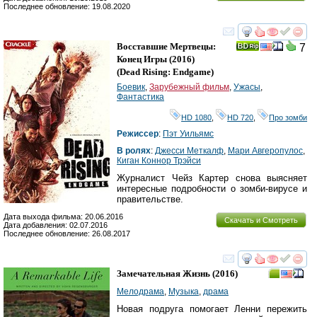
Последнее обновление: 19.08.2020
смотреть
инте
Восставшие Мертвецы:
7
Конец Игры
(2016)
(
Dead Rising: Endgame
)
Боевик
,
Зарубежный фильм
,
Ужасы
,
Фантастика
HD 1080
,
HD 720
,
Про зомби
Режиссер
:
Пэт Уильямс
В ролях
:
Джесси Меткалф
,
Мари Авгеропулос
,
Киган Коннор Трэйси
Журналист Чейз Картер снова выясняет
интересные подробности о зомби-вирусе и
правительстве.
Дата выхода фильма: 20.06.2016
Скачать и Смотреть
Дата добавления: 02.07.2016
Последнее обновление: 26.08.2017
смотреть
инте
Замечательная Жизнь
(2016)
Мелодрама
,
Музыка
,
драма
Новая подруга помогает Ленни пережить