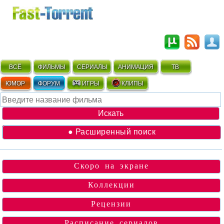
ВСЁ
ФИЛЬМЫ
СЕРИАЛЫ
АНИМАЦИЯ
ТВ
ЮМОР
ФОРУМ
ИГРЫ
КЛИПЫ
● Расширенный поиск
Скоро на экране
Коллекции
Рецензии
Расписание сериалов