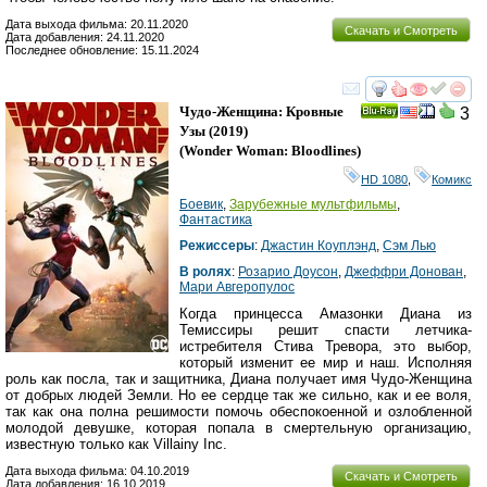
Дата выхода фильма: 20.11.2020
Скачать и Смотреть
Дата добавления: 24.11.2020
Последнее обновление: 15.11.2024
смотреть
инте
Чудо-Женщина: Кровные
3
Ray
Узы
(2019)
(
Wonder Woman: Bloodlines
)
HD 1080
,
Комикс
Боевик
,
Зарубежные мультфильмы
,
Фантастика
Режиссеры
:
Джастин Коуплэнд
,
Сэм Лью
В ролях
:
Розарио Доусон
,
Джеффри Донован
,
Мари Авгеропулос
Когда принцесса Амазонки Диана из
Темиссиры решит спасти летчика-
истребителя Стива Тревора, это выбор,
который изменит ее мир и наш. Исполняя
роль как посла, так и защитника, Диана получает имя Чудо-Женщина
от добрых людей Земли. Но ее сердце так же сильно, как и ее воля,
так как она полна решимости помочь обеспокоенной и озлобленной
молодой девушке, которая попала в смертельную организацию,
известную только как Villainy Inc.
Дата выхода фильма: 04.10.2019
Скачать и Смотреть
Дата добавления: 16.10.2019