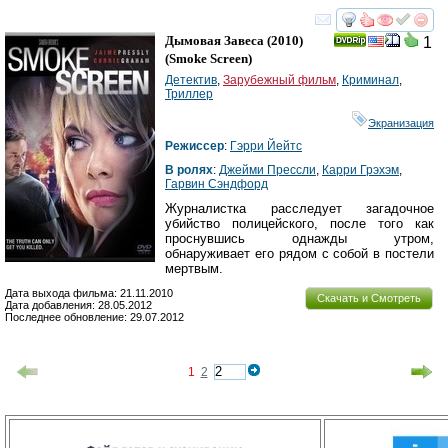
смотреть
инте
Дымовая Завеса
(2010)
1
(
Smoke Screen
)
Детектив
,
Зарубежный фильм
,
Криминал
,
Триллер
Экранизация
Режиссер
:
Гэрри Йейтс
В ролях
:
Джейми Прессли
,
Карри Грэхэм
,
Гарвин Сэндфорд
Журналистка расследует загадочное
убийство полицейского, после того как
проснувшись однажды утром,
обнаруживает его рядом с собой в постели
мертвым.
Дата выхода фильма: 21.11.2010
Скачать и Смотреть
Дата добавления: 28.05.2012
Последнее обновление: 29.07.2012
1
2