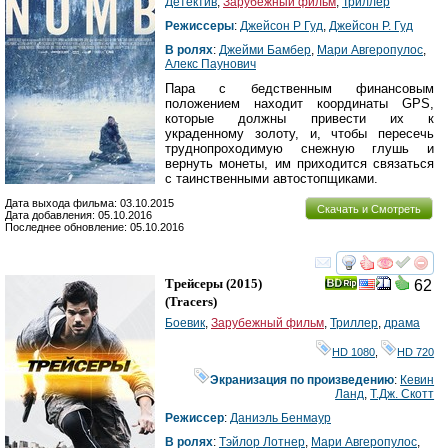
Детектив
,
Зарубежный фильм
,
Триллер
Режиссеры
:
Джейсон Р Гуд
,
Джейсон Р. Гуд
В ролях
:
Джейми Бамбер
,
Мари Авгеропулос
,
Алекс Паунович
Пара с бедственным финансовым
положением находит координаты GPS,
которые должны привести их к
украденному золоту, и, чтобы пересечь
труднопроходимую снежную глушь и
вернуть монеты, им приходится связаться
с таинственными автостопщиками.
Дата выхода фильма: 03.10.2015
Скачать и Смотреть
Дата добавления: 05.10.2016
Последнее обновление: 05.10.2016
смотреть
инте
Трейсеры
(2015)
62
(
Tracers
)
Боевик
,
Зарубежный фильм
,
Триллер
,
драма
HD 1080
,
HD 720
Экранизация по произведению
:
Кевин
Ланд
,
Т.Дж. Скотт
Режиссер
:
Даниэль Бенмаур
В ролях
:
Тэйлор Лотнер
,
Мари Авгеропулос
,