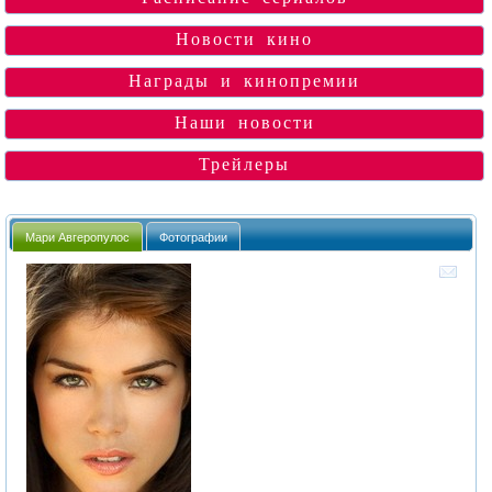
Новости кино
Награды и кинопремии
Наши новости
Трейлеры
Мари Авгеропулос
Фотографии