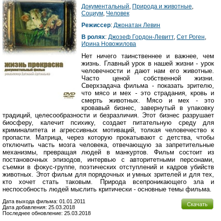
Документальный
,
Природа и животные
,
Социум
,
Человек
Режиссер
:
Джонатан Левин
В ролях
:
Джозеф Гордон-Левитт
,
Сет Роген
,
Ирина Новожилова
Нет ничего таинственнее и важнее, чем
жизнь. Главный урок в нашей жизни - урок
человечности и дают нам его животные.
Часто ценой собственной жизни.
Сверхзадача фильма - показать зрителю,
что мясо и мех - это страдания, кровь и
смерть животных. Мясо и мех - это
кровавый бизнес, завернутый в упаковку
традиций, целесообразности и безразличия. Этот бизнес разрушает
биосферу, калечит психику, создает питательную среду для
криминалитета и агрессивных мотиваций, толкая человечество к
пропасти. Матрица, через которую прокатывают с детства, чтобы
отключить часть мозга человека, отвечающую за запретительные
механизмы, превращая людей в манкуртов. Фильм состоит из
постановочных эпизодов, интервью с авторитетными персонами,
съемки в фокус-группе, поэтических отступлений и кадров убийств
животных. Этот фильм для порядочных и умных зрителей и для тех,
кто хочет стать таковым. Природа всепроникающего зла и
неспособность людей мыслить критически - основные темы фильма.
Дата выхода фильма: 01.01.2011
Скачать
Дата добавления: 25.03.2018
Последнее обновление: 25.03.2018