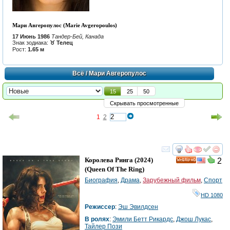
Мари Авгеропулос (Marie Avgeropoulos)
17 Июнь 1986
Тандер-Бей, Канада
Знак зодиака:
♉ Телец
Рост:
1.65 м
Всё
/ Мари Авгеропулос
15
25
50
Скрывать просмотренные
1
2
смотреть
инте
Королева Ринга
(2024)
2
HD
(
Queen Of The Ring
)
Биография
,
Драма
,
Зарубежный фильм
,
Спорт
HD 1080
Режиссер
:
Эш Эвилдсен
В ролях
:
Эмили Бетт Рикардс
,
Джош Лукас
,
Тайлер Пози