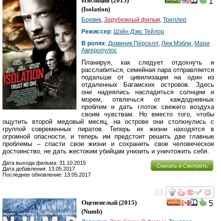
Изоляция
(2015)
1
(
Isolation
)
Боевик
,
Зарубежный фильм
,
Триллер
Режиссер
:
Шэйн Дэкс Тейлор
В ролях
:
Доминик Пёрселл
,
Люк Мэбли
,
Мари
Авгеропулос
Планируя, как следует отдохнуть и
расслабиться, семейная пара отправляется
подальше от цивилизации на один из
отдаленных Багамских островов. Здесь
они надеялись насладиться солнцем и
морем, отвлечься от каждодневных
проблем и дать глоток свежего воздуха
своим чувствам. Но вместо того, чтобы
ощутить второй медовый месяц, на острове они столкнулись с
группой современных пиратов. Теперь их жизни находятся в
огромной опасности, и теперь им предстоит решить две главные
проблемы – спасти свои жизни и сохранить свое человеческое
достоинство, не дать жестоким убийцам унизить и уничтожить себя.
Дата выхода фильма: 31.10.2015
Скачать и Смотреть
Дата добавления: 13.05.2017
Последнее обновление: 13.05.2017
смотреть
инте
Оцепенелый
(2015)
5
(
Numb
)