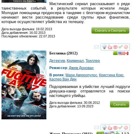
Мистический сериал рассказывает о ряде
таинственных событий, в результате которых исчезли люди.
Молодая помощница продюсера в тандеме с блоггером-журналистом
начинают вести расследование среди группы ярых фанатиков,
которые осуществляют убийства из телешоу.
Дата выхода фильма: 19.02.2013
Скачать и Смотреть
Дата добавления: 16.02.2013
Последнее обновление: 22.07.2013
смотреть
инте
Беглянка
(2012)
Детектив
,
Криминал
,
Триллер
Режиссер
:
Джим Донован
В ролях
:
Мари Авгеропулос
,
Кристина Кокс
,
Каспер Ван Дин
Подозреваемая в убийстве лучшей подруги
девушка-хакер отправляется на поиски
настоящего убийцы.
Дата выхода фильма: 30.06.2012
Скачать
Дата добавления: 13.09.2023
смотреть
инте
Жизнь Прекрасна
(2011)