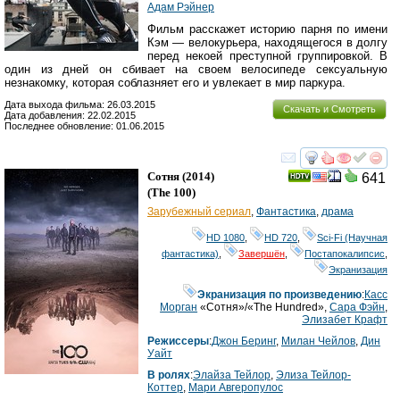
Адам Рэйнер
Фильм расскажет историю парня по имени
Кэм — велокурьера, находящегося в долгу
перед некоей преступной группировкой. В
один из дней он сбивает на своем велосипеде сексуальную
незнакомку, которая соблазняет его и увлекает в мир паркура.
Дата выхода фильма: 26.03.2015
Скачать и Смотреть
Дата добавления: 22.02.2015
Последнее обновление: 01.06.2015
смотреть
инте
Сотня
(2014)
641
(
The 100
)
Зарубежный сериал
,
Фантастика
,
драма
HD 1080
,
HD 720
,
Sci-Fi (Научная
фантастика)
,
Завершён
,
Постапокалипсис
,
Экранизация
Экранизация по произведению
:
Касс
Морган
«Сотня»/«The Hundred»,
Сара Фэйн
,
Элизабет Крафт
Режиссеры
:
Джон Беринг
,
Милан Чейлов
,
Дин
Уайт
В ролях
:
Элайза Тейлор
,
Элиза Тейлор-
Коттер
,
Мари Авгеропулос