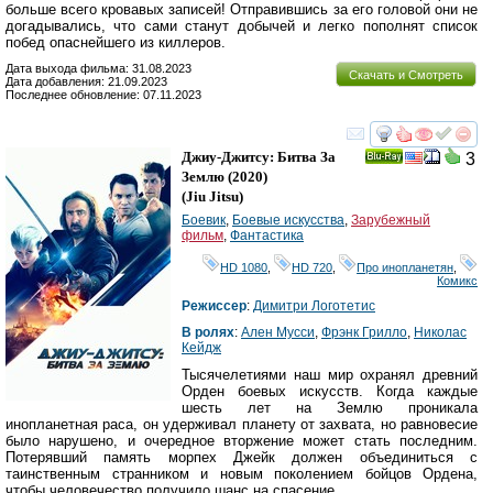
больше всего кровавых записей! Отправившись за его головой они не
догадывались, что сами станут добычей и легко пополнят список
побед опаснейшего из киллеров.
Дата выхода фильма: 31.08.2023
Скачать и Смотреть
Дата добавления: 21.09.2023
Последнее обновление: 07.11.2023
смотреть
инте
Джиу-Джитсу: Битва За
3
Ray
Землю
(2020)
(
Jiu Jitsu
)
Боевик
,
Боевые искусства
,
Зарубежный
фильм
,
Фантастика
HD 1080
,
HD 720
,
Про инопланетян
,
Комикс
Режиссер
:
Димитри Логотетис
В ролях
:
Ален Мусси
,
Фрэнк Грилло
,
Николас
Кейдж
Тысячелетиями наш мир охранял древний
Орден боевых искусств. Когда каждые
шесть лет на Землю проникала
инопланетная раса, он удерживал планету от захвата, но равновесие
было нарушено, и очередное вторжение может стать последним.
Потерявший память морпех Джейк должен объединиться с
таинственным странником и новым поколением бойцов Ордена,
чтобы человечество получило шанс на спасение.