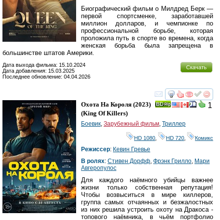
Биографический фильм о Милдред Берк —
первой спортсменке, заработавшей
миллион долларов, и чемпионке по
профессиональной борьбе, которая
проложила путь в спорте во времена, когда
женская борьба была запрещена в
большинстве штатов Америки.
Дата выхода фильма: 15.10.2024
Скачать
Дата добавления: 15.03.2025
Последнее обновление: 04.04.2026
смотреть
инте
Охота На Короля
(2023)
1
(
King Of Killers
)
Боевик
,
Зарубежный фильм
,
Триллер
HD 1080
,
HD 720
,
Комикс
Режиссер
:
Кевин Гревье
В ролях
:
Стивен Дорфф
,
Фрэнк Грилло
,
Мари
Авгеропулос
Для каждого наёмного убийцы важнее
жизни только собственная репутация!
Чтобы возвыситься в мире киллеров,
группа самых отчаянных и безжалостных
из них решила устроить охоту на Дракоса -
топового наёмника, в чьём портфолио