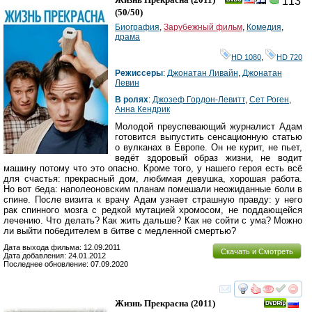
113
(
50/50
)
Биография
,
Зарубежный фильм
,
Комедия
,
драма
HD 1080
,
HD 720
Режиссеры
:
Джонатан Ливайн
,
Джонатан
Левин
В ролях
:
Джозеф Гордон-Левитт
,
Сет Роген
,
Анна Кендрик
Молодой преуспевающий журналист Адам
готовится выпустить сенсационную статью
о вулканах в Европе. Он не курит, не пьет,
ведёт здоровый образ жизни, не водит
машину потому что это опасно. Кроме того, у нашего героя есть всё
для счастья: прекрасный дом, любимая девушка, хорошая работа.
Но вот беда: наполеоновским планам помешали неожиданные боли в
спине. После визита к врачу Адам узнает страшную правду: у него
рак спинного мозга с редкой мутацией хромосом, не поддающейся
лечению. Что делать? Как жить дальше? Как не сойти с ума? Можно
ли выйти победителем в битве с медленной смертью?
Дата выхода фильма: 12.09.2011
Скачать и Смотреть
Дата добавления: 24.01.2012
Последнее обновление: 07.09.2020
смотреть
инте
Жизнь Прекрасна
(2011)