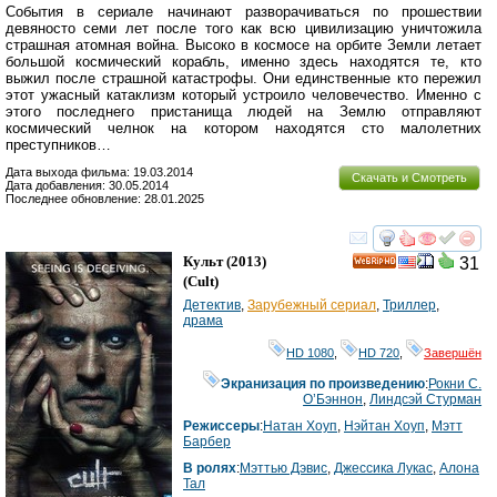
События в сериале начинают разворачиваться по прошествии
девяносто семи лет после того как всю цивилизацию уничтожила
страшная атомная война. Высоко в космосе на орбите Земли летает
большой космический корабль, именно здесь находятся те, кто
выжил после страшной катастрофы. Они единственные кто пережил
этот ужасный катаклизм который устроило человечество. Именно с
этого последнего пристанища людей на Землю отправляют
космический челнок на котором находятся сто малолетних
преступников…
Дата выхода фильма: 19.03.2014
Скачать и Смотреть
Дата добавления: 30.05.2014
Последнее обновление: 28.01.2025
смотреть
инте
Культ
(2013)
31
HD
(
Cult
)
Детектив
,
Зарубежный сериал
,
Триллер
,
драма
HD 1080
,
HD 720
,
Завершён
Экранизация по произведению
:
Рокни С.
О’Бэннон
,
Линдсэй Стурман
Режиссеры
:
Натан Хоуп
,
Нэйтан Хоуп
,
Мэтт
Барбер
В ролях
:
Мэттью Дэвис
,
Джессика Лукас
,
Алона
Тал