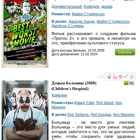
Документальный
,
Комедия
,
драма
Режиссер
:
Майкл Стефенсон
В ролях
:
Джордж Харди
,
Майкл Стефенсон
,
Джейсон Стэдмен
Фильм рассказывает о создании фильма
«Тролль 2», о его провале, и несмотря на
это, приобретении культового статуса.
Дата выхода фильма: 14.03.2009
Скачать
Дата добавления: 21.02.2024
смотреть
инте
Дэцкая Больница
(2008)
(
Children's Hospital
)
Комедия
Режиссеры
:
Дэвид Уэйн
,
Роб Шраб
,
Кен
Марино
В ролях
:
Роб Хюбель
,
Роб Кордри
,
Кен Марино
Больница - не место для лентяев.
Больница – это место для умных людей,
которые заботятся о тех, кто не достаточно
умён, чтобы сохранить своё здоровье.