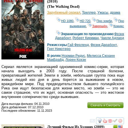
(2010)
(
The Walking Dead
)
Зарубежный сериал
,
Триллер
,
Ужасы
,
драма
HD 1080
,
HD 720
,
Про зомби
,
Про
выживание
,
Завершён
,
Комикс
Экранизация по произведению
:
Фрэнк
Дарабонт
,
Роберт Киркман
,
Чарли Адлард
Режиссеры
:
Гай Ферленд
,
Фрэнк Дарабонт
,
Грег Никотеро
В ролях
:
Норман Ридус
,
Мелисса Сюзанн
МакБрайд
,
Лорен Кохэн
Сериал является экранизацией одноименной комикс-серии, которая
начала выходить в 2003 году. После страшной болезни,
превратившей жителей Земли в зомби, небольшая группа пока еще
живых людей изо дня в день борется за выживание в новом,
враждебном мире. Под предводительством бывшего полицейского
Рика они ищут безопасное для жизни место, но зомби — это не
самое страшное, что их ждет, основная опасность — это жестокое
внутреннее соперничество среди выживших.
Дата выхода фильма: 04.11.2010
Скачать и Смотреть
Дата добавления: 07.12.2010
Последнее обновление: 11.11.2023
смотреть
инте
Лучший Фильм Из Худших
(2009)