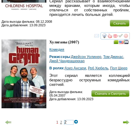
Сериал рассказывает о взаимоотношении
между врачами, которым иногда, чтобы
отвлечься от собственных проблем,
приходится лечить больных детей.
Дата выхода фильма: 08.12.2008
Скачать
Дата добавления: 13.09.2023
смотреть
инте
Хулиганы
(2007)
Комедия
Режиссеры
:
Джейсон Уолинер
,
Том Джинас
,
Джей Чандрашекхар
В ролях
:
Азиз Ансари
,
Роб Хюбель
,
Пол Шеер
Этот сериал является коллекцией
безрассудно остроумных комедийных
скетчей.
Дата выхода фильма:
Скачать и Смотреть
05.04.2007
Дата добавления: 13.09.2023
1
2