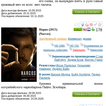
его снова, он вынужден взять в руки самый
кровавый меч из всех: меч палача.
Дата выхода фильма: 15.09.2015
Скачать и Смотреть
Дата добавления: 20.11.2015
Последнее обновление: 01.11.2025
смотреть
инте
Нарко
(2015)
178
(
Narcos
)
Зарубежный сериал
,
Криминал
,
драма
HD 1080
,
HD 720
,
Основанные на
реальных событиях
,
Завершён
,
Наркотики
Экранизация по произведению
:
Стив
Лайтфут
,
Эндрю Блэк
,
Кертис Гуинн
Режиссеры
:
Жозе Падилья
,
Гильермо
Наварро
,
Андрес Байс
В ролях
:
Вагнер Моура
,
Бойд Холбрук
,
Педро
Паскаль
Хроника криминальной жизни
колумбийского наркобарона Пабло Эскобара.
Дата выхода фильма: 28.08.2015
Скачать и Смотреть
Дата добавления: 05.09.2015
Последнее обновление: 23.04.2025