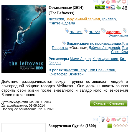
смотреть
инте
Оставленные
(2014)
46
Ray
(
The Leftovers
)
Детектив
,
Зарубежный сериал
,
Триллер
,
Фэнтези
,
драма
HD 1080
,
HD 720
,
Завершён
,
Экранизация
Экранизация по произведению
:
Том
Перротта
«Остатки»,
Дэймон Линделоф
,
Том
Спезейли
Режиссеры
:
Мими Ледер
,
Карл Франклин
,
Кит
Гордон
В ролях
:
Джастин Теру
,
Эми Бреннеман
,
Кристофер Экклстон
Действие разворачивается вокруг группы оставшихся людей в
пригородной общине городка Мейплтон. Они должны начать заново
строить свои жизни после внезапного и загадочного исчезновения
более ста человек.
Дата выхода фильма: 30.06.2014
Скачать и Смотреть
Дата добавления: 09.09.2014
Последнее обновление: 22.02.2023
смотреть
инте
Закрученная Судьба
(1800)