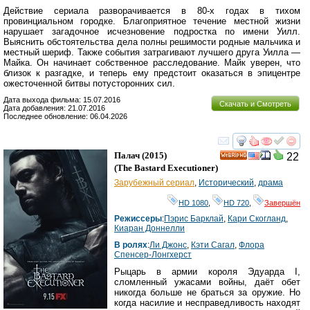
Действие сериала разворачивается в 80-х годах в тихом
провинциальном городке. Благоприятное течение местной жизни
нарушает загадочное исчезновение подростка по имени Уилл.
Выяснить обстоятельства дела полны решимости родные мальчика и
местный шериф. Также события затрагивают лучшего друга Уилла —
Майка. Он начинает собственное расследование. Майк уверен, что
близок к разгадке, и теперь ему предстоит оказаться в эпицентре
ожесточенной битвы потусторонних сил.
Дата выхода фильма: 15.07.2016
Скачать и Смотреть
Дата добавления: 21.07.2016
Последнее обновление: 06.04.2026
смотреть
инте
Палач
(2015)
22
HD
(
The Bastard Executioner
)
Зарубежный сериал
,
Исторический
,
драма
HD 1080
,
HD 720
,
Завершён
Режиссеры
:
Пэрис Барклай
,
Кари Скогланд
,
Киаран Доннелли
В ролях
:
Ли Джонс
,
Кэти Сагал
,
Флора
Спенсер-Лонгхерст
Рыцарь в армии короля Эдуарда I,
сломленный ужасами войны, даёт обет
никогда больше не браться за оружие. Но
когда насилие и несправедливость находят