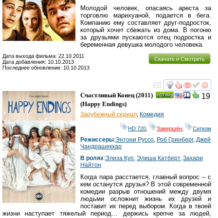
Молодой человек, опасаясь ареста за
торговлю марихуаной, подается в бега.
Компанию ему составляет друг-подросток,
который хочет сбежать из дома. В погоню
за друзьями пускаются отец подростка и
беременная девушка молодого человека.
Дата выхода фильма: 22.10.2011
Скачать и Смотреть
Дата добавления: 10.10.2013
Последнее обновление: 10.10.2013
смотреть
инте
Счастливый Конец
(2011)
19
(
Happy Endings
)
Зарубежный сериал
,
Комедия
HD 720
,
Завершён
,
Ситком
Режиссеры
:
Энтони Руссо
,
Роб Гринберг
,
Джей
Чандрашекхар
В ролях
:
Элиза Куп
,
Элиша Катберт
,
Захари
Найтон
Когда пара расстается, главный вопрос – с
кем останутся друзья? В этой современной
комедии разрыв отношений между двумя
людьми осложнит жизнь их друзей и
поставит их перед выбором. Когда в твоей
жизни наступает тяжелый период… держись крепче за людей,