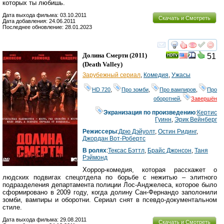
которых ты любишь.
Дата выхода фильма: 03.10.2011
Скачать и Смотреть
Дата добавления: 24.06.2011
Последнее обновление: 28.01.2023
смотреть
инте
Долина Смерти
(2011)
51
(
Death Valley
)
Зарубежный сериал
,
Комедия
,
Ужасы
HD 720
,
Про зомби
,
Про вампиров
,
Про
оборотней
,
Завершён
Экранизация по произведению
:
Кертис
Гуинн
,
Эрик Вейнберг
Режиссеры
:
Дрю Дэйуолт
,
Остин Ридинг
,
Джордан Вот-Робертс
В ролях
:
Тексас Бэттл
,
Брайс Джонсон
,
Таня
Рэймонд
Хоррор-комедия, которая расскажет о
людских подвигах спецотдела по борьбе с нежитью – элитного
подразделения департамента полиции Лос-Анджелеса, которое было
сформировано в 2009 году, когда долину Сан-Фернандо заполонили
зомби, вампиры и оборотни. Сериал снят в псевдо-документальном
стиле.
Дата выхода фильма: 29.08.2011
Скачать и Смотреть