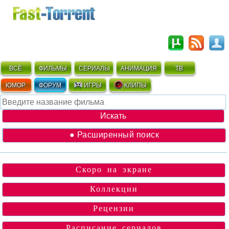
ВСЁ
ФИЛЬМЫ
СЕРИАЛЫ
АНИМАЦИЯ
ТВ
ЮМОР
ФОРУМ
ИГРЫ
КЛИПЫ
● Расширенный поиск
Скоро на экране
Коллекции
Рецензии
Расписание сериалов