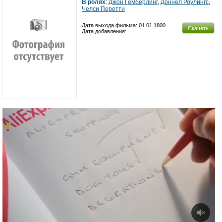
В ролях
:
Джон Гемберлинг
,
Доннел Роулингс
,
Челси Перетти
Дата выхода фильма: 01.01.1800
Скачать
Дата добавления: