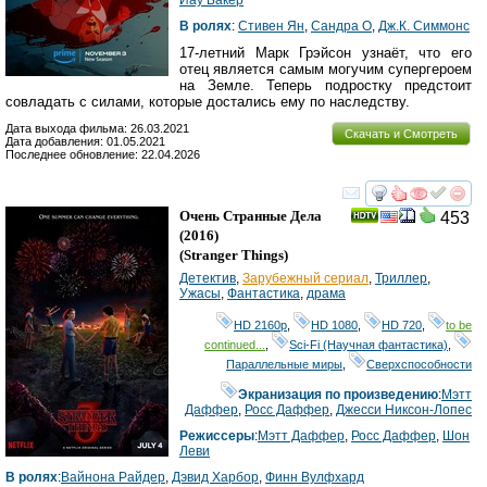
В ролях
:
Стивен Ян
,
Сандра О
,
Дж.К. Симмонс
17-летний Марк Грэйсон узнаёт, что его
отец является самым могучим супергероем
на Земле. Теперь подростку предстоит
совладать с силами, которые достались ему по наследству.
Дата выхода фильма: 26.03.2021
Скачать и Смотреть
Дата добавления: 01.05.2021
Последнее обновление: 22.04.2026
смотреть
инте
Очень Странные Дела
453
(2016)
(
Stranger Things
)
Детектив
,
Зарубежный сериал
,
Триллер
,
Ужасы
,
Фантастика
,
драма
HD 2160р
,
HD 1080
,
HD 720
,
to be
continued...
,
Sci-Fi (Научная фантастика)
,
Параллельные миры
,
Сверхспособности
Экранизация по произведению
:
Мэтт
Даффер
,
Росс Даффер
,
Джесси Никсон-Лопес
Режиссеры
:
Мэтт Даффер
,
Росс Даффер
,
Шон
Леви
В ролях
:
Вайнона Райдер
,
Дэвид Харбор
,
Финн Вулфхард