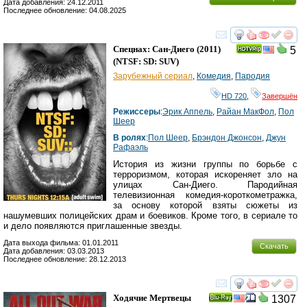
Дата добавления: 24.12.2011
Последнее обновление: 04.08.2025
смотреть
инте
Спецнах: Сан-Диего
(2011)
5
(
NTSF: SD: SUV
)
Зарубежный сериал
,
Комедия
,
Пародия
HD 720
,
Завершён
Режиссеры
:
Эрик Аппель
,
Райан МакФол
,
Пол
Шеер
В ролях
:
Пол Шеер
,
Брэндон Джонсон
,
Джун
Рафаэль
История из жизни группы по борьбе с
терроризмом, которая искореняет зло на
улицах Сан-Диего. Пародийная
телевизионная комедия-короткометражка,
за основу которой взяты сюжеты из
нашумевших полицейских драм и боевиков. Кроме того, в сериале то
и дело появляются приглашенные звезды.
Дата выхода фильма: 01.01.2011
Скачать
Дата добавления: 03.03.2013
Последнее обновление: 28.12.2013
смотреть
инте
Ходячие Мертвецы
1307
Ray