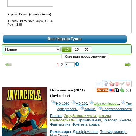
Кертис Гуинн (Curtis Gwinn)
31 Май 1975
Нью-Йорк, США
Рост:
188
Всё
/ Кертис Гуинн
15
25
50
Скрывать просмотренные
1
2
смотреть
инте
Неуязвимый
(2021)
33
HD
(
Invincible
)
HD 1080
,
HD 720
,
to be continued...
,
Про
супергероев
,
Комикс
,
Сверхспособности
Боевик
,
Зарубежные мультфильмы
,
Мультсериалы
,
Приключения
,
Триллер
,
Ужасы
,
Фантастика
,
Фэнтези
,
драма
Режиссеры
:
Джефф Аллен
,
Пол Фермингер
,
Йаy Бакер