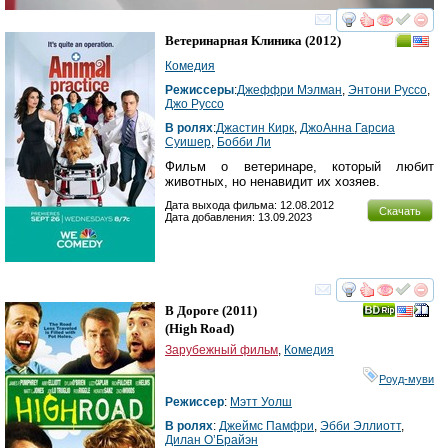
смотреть
инте
Ветеринарная Клиника
(2012)
Комедия
Режиссеры
:
Джеффри Мэлман
,
Энтони Руссо
,
Джо Руссо
В ролях
:
Джастин Кирк
,
ДжоАнна Гарсиа
Суишер
,
Бобби Ли
Фильм о ветеринаре, который любит
животных, но ненавидит их хозяев.
Дата выхода фильма: 12.08.2012
Скачать
Дата добавления: 13.09.2023
смотреть
инте
В Дороге
(2011)
(
High Road
)
Зарубежный фильм
,
Комедия
Роуд-муви
Режиссер
:
Мэтт Уолш
В ролях
:
Джеймс Памфри
,
Эбби Эллиотт
,
Дилан О’Брайэн