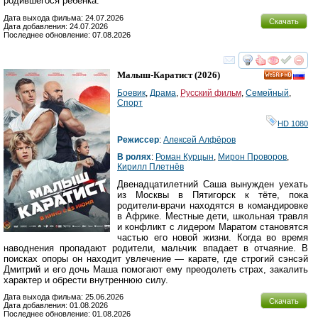
родившегося ребенка.
Дата выхода фильма: 24.07.2026
Скачать
Дата добавления: 24.07.2026
Последнее обновление: 07.08.2026
смотреть
инте
Малыш-Каратист
(2026)
HD
Боевик
,
Драма
,
Русский фильм
,
Семейный
,
Спорт
HD 1080
Режиссер
:
Алексей Алфёров
В ролях
:
Роман Курцын
,
Мирон Проворов
,
Кирилл Плетнёв
Двенадцатилетний Саша вынужден уехать
из Москвы в Пятигорск к тёте, пока
родители-врачи находятся в командировке
в Африке. Местные дети, школьная травля
и конфликт с лидером Маратом становятся
частью его новой жизни. Когда во время
наводнения пропадают родители, мальчик впадает в отчаяние. В
поисках опоры он находит увлечение — карате, где строгий сэнсэй
Дмитрий и его дочь Маша помогают ему преодолеть страх, закалить
характер и обрести внутреннюю силу.
Дата выхода фильма: 25.06.2026
Скачать
Дата добавления: 01.08.2026
Последнее обновление: 01.08.2026