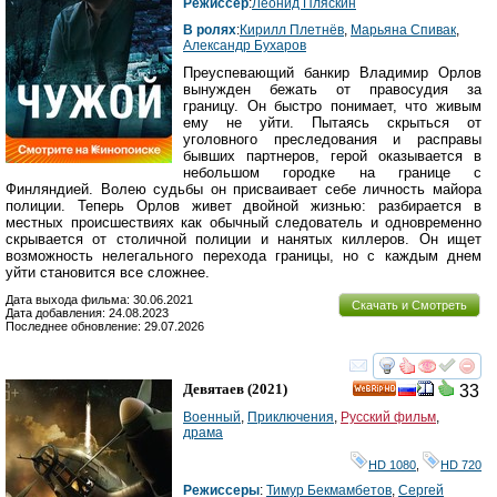
Режиссер
:
Леонид Пляскин
В ролях
:
Кирилл Плетнёв
,
Марьяна Спивак
,
Александр Бухаров
Преуспевающий банкир Владимир Орлов
вынужден бежать от правосудия за
границу. Он быстро понимает, что живым
ему не уйти. Пытаясь скрыться от
уголовного преследования и расправы
бывших партнеров, герой оказывается в
небольшом городке на границе с
Финляндией. Волею судьбы он присваивает себе личность майора
полиции. Теперь Орлов живет двойной жизнью: разбирается в
местных происшествиях как обычный следователь и одновременно
скрывается от столичной полиции и нанятых киллеров. Он ищет
возможность нелегального перехода границы, но с каждым днем
уйти становится все сложнее.
Дата выхода фильма: 30.06.2021
Скачать и Смотреть
Дата добавления: 24.08.2023
Последнее обновление: 29.07.2026
смотреть
инте
Девятаев
(2021)
33
HD
Военный
,
Приключения
,
Русский фильм
,
драма
HD 1080
,
HD 720
Режиссеры
:
Тимур Бекмамбетов
,
Сергей