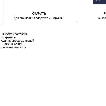
СКАЧАТЬ
P
Для скачивания следуйте инструкции
Succe
info@fast-torrent.ru
Партнёры
Для правообладателей
Помощь сайту
Реклама на сайте