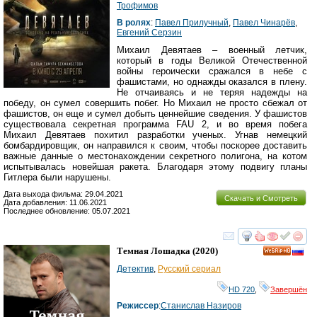
Трофимов
В ролях
:
Павел Прилучный
,
Павел Чинарёв
,
Евгений Серзин
Михаил Девятаев – военный летчик,
который в годы Великой Отечественной
войны героически сражался в небе с
фашистами, но однажды оказался в плену.
Не отчаиваясь и не теряя надежды на
победу, он сумел совершить побег. Но Михаил не просто сбежал от
фашистов, он еще и сумел добыть ценнейшие сведения. У фашистов
существовала секретная программа FAU 2, и во время побега
Михаил Девятаев похитил разработки ученых. Угнав немецкий
бомбардировщик, он направился к своим, чтобы поскорее доставить
важные данные о местонахождении секретного полигона, на котом
испытывалась новейшая ракета. Благодаря этому подвигу планы
Гитлера были нарушены.
Дата выхода фильма: 29.04.2021
Скачать и Смотреть
Дата добавления: 11.06.2021
Последнее обновление: 05.07.2021
смотреть
инте
Темная Лошадка
(2020)
HD
Детектив
,
Русский сериал
HD 720
,
Завершён
Режиссер
:
Станислав Назиров