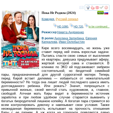
смотреть
инте
Пока Не Родила
(2024)
Комедия
,
Русский сериал
HD 1080
,
HD 720
,
to be continued...
Режиссер
:
Никита Андриенко
В ролях
:
Ангелина Загребина
,
Евгения
Капралова
,
Иван Охлобыстин
Кире всего восемнадцать, но жизнь уже
ставит перед ней очень взрослые задачи.
Пытаясь спасти свою семью от выселения
из квартиры, девушка придумывает аферу,
жертвой которой сама и становится. В
клинике по ЭКО ей подсаживают эмбрион
состоятельной, но бездетной семейной
пары, предназначенный для другой суррогатной матери. Теперь
перед Кирой встает дилемма — избавиться от нежелательной
беременности? Но тогда она лишит людей последнего шанса иметь
долгожданного ребенка. Или рожать? Значит, попрощаться с
привычной жизнью, своей мечтой стать художником, а, главное,
свободой. Алчная мать Киры видит в беременности источник
заработка и при любом удобном случае старается выманить у
богатых биородителей лишнюю копейку. А богатая пара стремится во
всем контролировать девочку и навязывает свои условия. Также
неожиданная беременность испытывает на прочность отношения
Киры с ее парнем. А уж когда на горизонте появляется давно