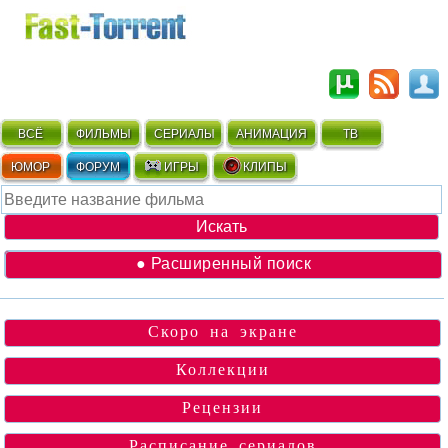
ВСЁ
ФИЛЬМЫ
СЕРИАЛЫ
АНИМАЦИЯ
ТВ
ЮМОР
ФОРУМ
ИГРЫ
КЛИПЫ
● Расширенный поиск
Скоро на экране
Коллекции
Рецензии
Расписание сериалов