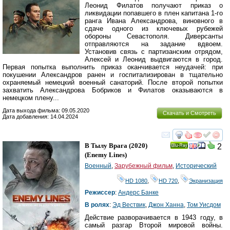
Леонид Филатов получают приказ о
ликвидации попавшего в плен капитана 1-го
ранга Ивана Александрова, виновного в
сдаче одного из ключевых рубежей
обороны Севастополя. Диверсанты
отправляются на задание вдвоем.
Установив связь с партизанским отрядом,
Алексей и Леонид выдвигаются в город.
Первая попытка выполнить приказ оканчивается неудачей: при
покушении Александров ранен и госпитализирован в тщательно
охраняемый немецкий военный санаторий. После второй попытки
захватить Александрова Бобриков и Филатов оказываются в
немецком плену...
Дата выхода фильма: 09.05.2020
Скачать и Смотреть
Дата добавления: 14.04.2024
смотреть
инте
В Тылу Врага
(2020)
2
Ray
(
Enemy Lines
)
Военный
,
Зарубежный фильм
,
Исторический
HD 1080
,
HD 720
,
Экранизация
Режиссер
:
Андерс Банке
В ролях
:
Эд Вествик
,
Джон Ханна
,
Том Уисдом
Действие разворачивается в 1943 году, в
самый разгар Второй мировой войны.