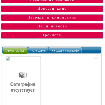
Новости кино
Награды и кинопремии
Наши новости
Трейлеры
Кирилл Плетнёв
Фотографии
Награды и кинопремии