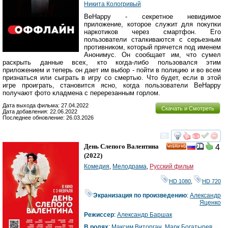
Никита Кологривый
BeHappy - секретное невидимое
приложение, которое служит для покупки
наркотиков через смартфон. Его
пользователи сталкиваются с серьезным
противником, который прячется под именем
Анонимус. Он сообщает им, что сумел
раскрыть данные всех, кто когда-либо пользовался этим
приложением и теперь он дает им выбор - пойти в полицию и во всем
признаться или сыграть в игру со смертью. Что будет, если в этой
игре проиграть, становится ясно, когда пользователи BeHappy
получают фото кладмена с перерезанным горлом.
Дата выхода фильма: 27.04.2022
Скачать и Смотреть
Дата добавления: 22.06.2022
Последнее обновление: 26.03.2026
смотреть
инте
День Слепого Валентина
4
HD
(2022)
Комедия
,
Мелодрама
,
Русский фильм
HD 1080
,
HD 720
Экранизация по произведению
:
Александр
Яценко
Режиссер
:
Александр Баршак
В ролях
:
Максим Виторган
,
Марк Богатырев
,