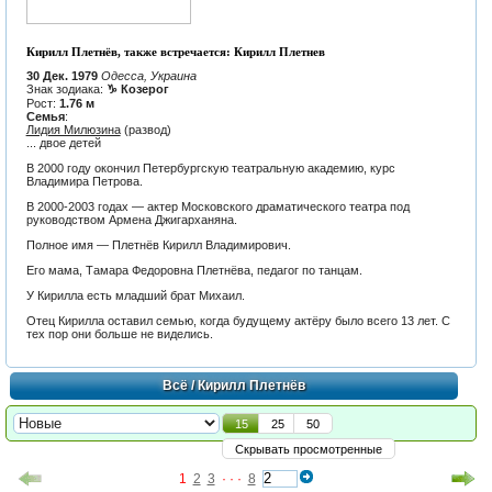
Кирилл Плетнёв, также встречается: Кирилл Плетнев
30 Дек. 1979
Одесса, Украина
Знак зодиака:
♑ Козерог
Рост:
1.76 м
Семья
:
Лидия Милюзина
(развод)
... двое детей
В 2000 году окончил Петербургскую театральную академию, курс
Владимира Петрова.
В 2000-2003 годах — актер Московского драматического театра под
руководством Армена Джигарханяна.
Полное имя — Плетнёв Кирилл Владимирович.
Его мама, Тамара Федоровна Плетнёва, педагог по танцам.
У Кирилла есть младший брат Михаил.
Отец Кирилла оставил семью, когда будущему актёру было всего 13 лет. С
тех пор они больше не виделись.
Всё
/ Кирилл Плетнёв
15
25
50
Скрывать просмотренные
1
2
3
· · ·
8