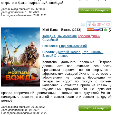
открытого брака - здравствуй, свобода!
Дата выхода фильма: 15.06.2023
Скачать и Смотреть
Дата добавления: 10.08.2023
Последнее обновление: 29.08.2025
смотреть
инте
Мой Папа – Вождь
(2022)
5
Комедия
,
Приключения
,
Русский фильм
,
Семейный
Режиссер
:
Егор Кончаловский
В ролях
:
Дмитрий Нагиев
,
Егор Тишканин
,
Елисей Степанов
Капитана дальнего плавания Петрова
десять лет все считали без вести
пропавшим героем, но он вернулся…
африканским вождем! Жизнь на острове с
аборигенами не прошла бесследно —
теперь он ходит по городу с копьём
наперевес и охотится прямо на глазах у
изумлённых граждан. Он не признает
правил современной цивилизации — только закон джунглей. Но как
наладить отношения с женой и сыном, если они совсем на другой
волне?
Дата выхода фильма: 26.05.2022
Скачать и Смотреть
Дата добавления: 05.08.2022
Последнее обновление: 05.08.2022