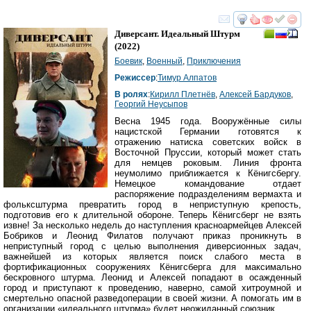
смотреть
инте
Диверсант. Идеальный Штурм
(2022)
Боевик
,
Военный
,
Приключения
Режиссер
:
Тимур Алпатов
В ролях
:
Кирилл Плетнёв
,
Алексей Бардуков
,
Георгий Неусыпов
Весна 1945 года. Вооружённые силы
нацистской Германии готовятся к
отражению натиска советских войск в
Восточной Пруссии, который может стать
для немцев роковым. Линия фронта
неумолимо приближается к Кёнигсбергу.
Немецкое командование отдает
распоряжение подразделениям вермахта и
фольксштурма превратить город в неприступную крепость,
подготовив его к длительной обороне. Теперь Кёнигсберг не взять
извне! За несколько недель до наступления красноармейцев Алексей
Бобриков и Леонид Филатов получают приказ проникнуть в
неприступный город с целью выполнения диверсионных задач,
важнейшей из которых является поиск слабого места в
фортификационных сооружениях Кёнигсберга для максимально
бескровного штурма. Леонид и Алексей попадают в осажденный
город и приступают к проведению, наверно, самой хитроумной и
смертельно опасной разведоперации в своей жизни. А помогать им в
организации «идеального штурма» будет неожиданный союзник...