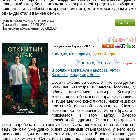
пропавший отец Киры, игроман и аферист, ей предстоит выбирать,
поверить ли в добрые намерения человека, для которого деньги уже
однажды стали важнее семьи.
Дата выхода фильма: 19.08.2024
Скачать
Дата добавления: 22.08.2024
Последнее обновление: 30.08.2024
смотреть
инте
Открытый Брак
(2023)
3
HD
Комедия
,
Мелодрама
,
Русский сериал
HD 1080
,
HD 720
,
Завершён
В ролях
:
Марина Александрова
,
Антон
Васильев
,
Владимир Яглыч
Севе и Оксане за сорок. У них трое детей,
большая квартира в центре Москвы, у
обоих сложившиеся карьеры. Завидная
жизнь, они - образцовая пара. Оказавшись
в гуще мелких конфликтов, накопившихся
претензий и низкой самооценки, Оксана
изменяет Севе впервые за 20 лет брака и...
признаётся в этом мужу. Вместо
неизбежной драмы Оксана предлагает
Севе попробовать... открытый брак. Сева неохотно, но соглашается,
ведь он сам уже давно живёт двойными стандартами, у него есть
любовница - учительница его младшего сына. В конце концов, для
него это win-win. Супруги ступают на неизведанную территорию