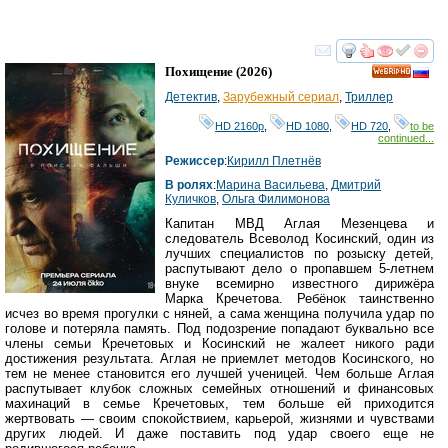
смотреть
инте
Похищение
(2026)
HD
Детектив
,
Зарубежный сериал
,
Триллер
HD 2160р
,
HD 1080
,
HD 720
,
to be
continued...
Режиссер
:
Кирилл Плетнёв
В ролях
:
Марина Васильева
,
Дмитрий
Куличков
,
Ольга Филимонова
Капитан МВД Аглая Мезенцева и
следователь Всеволод Косинский, один из
лучших специалистов по розыску детей,
распутывают дело о пропавшем 5-летнем
внуке всемирно известного дирижёра
Марка Кречетова. Ребёнок таинственно
исчез во время прогулки с няней, а сама женщина получила удар по
голове и потеряла память. Под подозрение попадают буквально все
члены семьи Кречетовых и Косинский не жалеет никого ради
достижения результата. Аглая не приемлет методов Косинского, но
тем не менее становится его лучшей ученицей. Чем больше Аглая
распутывает клубок сложных семейных отношений и финансовых
махинаций в семье Кречетовых, тем больше ей приходится
жертвовать — своим спокойствием, карьерой, жизнями и чувствами
других людей. И даже поставить под удар своего еще не