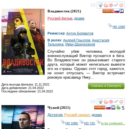
смотреть
инте
Владивосток
(2021)
HD
Русский фильм
,
драма
HD 1080
Режиссер
:
Антон Борматов
В ролях
:
Андрей Грызлов
,
Анастасия
Талызина
,
Иван Шахназаров
Случайно убив человека, молодой
военнослужащий Виктор пускается в бега.
Во Владивостоке он разыскивает старого
друга, который может нелегально вывезти
его из страны. Однако этот город, кажется,
не хочет отпускать — Виктор встречает
роковую красавицу Нику…
Дата выхода фильма: 11.11.2021
Скачать и Смотреть
Дата добавления: 21.04.2022
Последнее обновление: 21.04.2022
смотреть
инте
Чужой
(2021)
5
HD
Детектив
,
Русский сериал
,
драма
HD 1080
,
HD 720
,
to be continued...