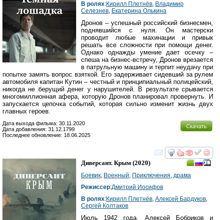
В ролях
:
Кирилл Плетнёв
,
Владимир
Селезнев
,
Екатерина Олькина
Дронов – успешный российский бизнесмен,
поднявшийся с нуля. Он мастерски
проводит любые махинации и привык
решать все сложности при помощи денег.
Однако однажды умение дает осечку –
спеша на бизнес-встречу, Дронов врезается
в патрульную машину и терпит неудачу при
попытке замять вопрос взяткой. Его задерживает сидевший за рулем
автомобиля капитан Кутин – честный и принципиальный полицейский,
никогда не берущий денег у нарушителей. В результате срывается
многомиллионная афера, которую Дронов планировал провернуть. И
запускается цепочка событий, которая сильно изменит жизнь двух
главных героев.
Дата выхода фильма: 30.11.2020
Скачать
Дата добавления: 31.12.1799
Последнее обновление: 18.06.2025
смотреть
инте
Диверсант. Крым
(2020)
Боевик
,
Военный
,
Приключения
,
драма
Режиссер
:
Дмитрий Иосифов
В ролях
:
Кирилл Плетнёв
,
Алексей Бардуков
,
Сергей Колтаков
Июль 1942 года. Алексей Бобриков и