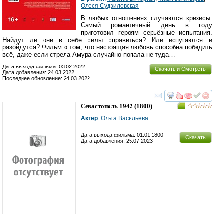
Олеся Судзиловская
В любых отношениях случаются кризисы.
Самый романтичный день в году
приготовил героям серьёзные испытания.
Найдут ли они в себе силы справиться? Или испугаются и
разойдутся? Фильм о том, что настоящая любовь способна победить
всё, даже если стрела Амура случайно попала не туда…
Дата выхода фильма: 03.02.2022
Скачать и Смотреть
Дата добавления: 24.03.2022
Последнее обновление: 24.03.2022
смотреть
инте
Севастополь 1942
(1800)
Актер
:
Ольга Васильева
Дата выхода фильма: 01.01.1800
Скачать
Дата добавления: 25.07.2023